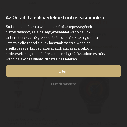
sütő
bordó
Mai ár:
Mai ár:
Az Ön adatainak védelme fontos számunkra
19.390
25.890
Ft
Ft
Sütiket használunk a weboldal működőképességének
biztosításához, és a beleegyezéseddel weboldalunk
tartalmának személyre szabásához is. Az Értem gombra
kattintva elfogadod a sütik használatát és a weboldal
Még több Légkeveréses főzőgép /
Még több Presszó kávéfőző
viselkedésével kapcsolatos adatok átadását a célzott
elektromos kukta / multifunkciós
hirdetések megjelenítésére a közösségi hálózatokon és más
sütő
weboldalakon található hirdetési felületeken.
Értem
Elutasít mindent
Dyson Cyclone V10 Absolute
Vezeték nélküli porszívó, 525W,
Huawei Watch GT 5 46 mm