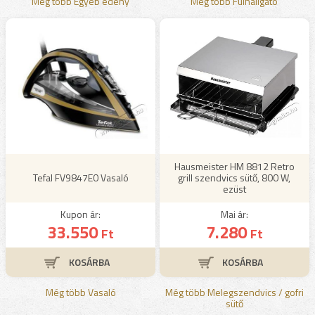
Még több Egyéb edény
Még több Fülhallgató
Hausmeister HM 8812 Retro
Tefal FV9847E0 Vasaló
grill szendvics sütő, 800 W,
ezüst
Kupon ár:
Mai ár:
33.550
7.280
Ft
Ft
Még több Vasaló
Még több Melegszendvics / gofri
sütő