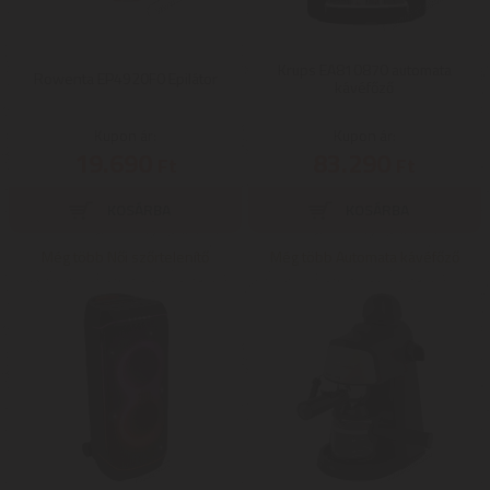
Krups EA810870 automata
Rowenta EP4920F0 Epilátor
kávéfőző
Kupon ár:
Kupon ár:
19.690
83.290
Ft
Ft
Még több Női szőrtelenítő
Még több Automata kávéfőző