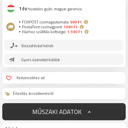
1
ÉV
hivatalos gyári, magyar garancia
FOXPOST csomagautomata:
990 Ft
PostaPont csomagpont:
1090 Ft
Házhoz szállítás költsége:
1.590 Ft
Visszahívást kérek
Gyors üzenetet küldök
Kedvencekhez ad
Értesítés árcsökkenésről
MŰSZAKI ADATOK