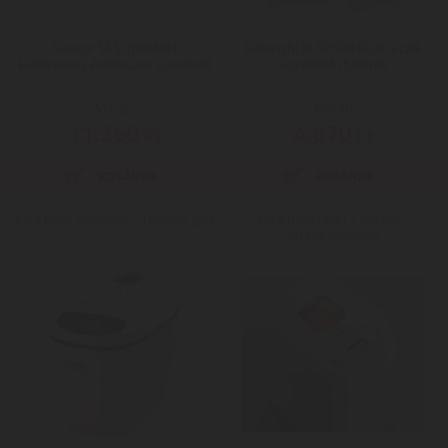
Sencor SFS 1000WH
Delonghi DLSC500 ECODecalk
Elektromos élelmiszer szeletelő
vízkőoldó (500 ml)
Mai ár:
Mai ár:
11.360
4.670
Ft
Ft
Még több Szeletelő / reszelő gép
Még több Filter / tisztító /
vízkőmentesítő