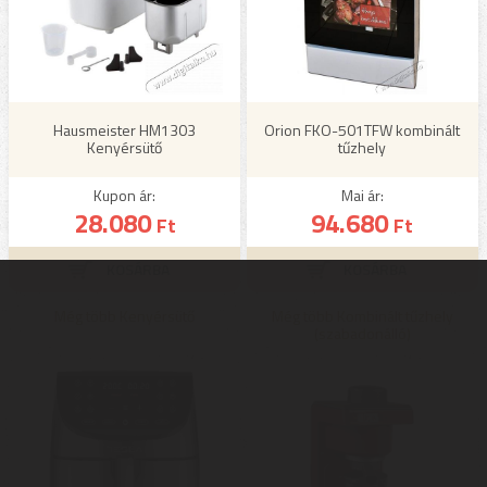
Hausmeister HM1303
Orion FKO-501TFW kombinált
Kenyérsütő
tűzhely
Kupon ár:
Mai ár:
28.080
94.680
Ft
Ft
Még több Kenyérsütő
Még több Kombinált tűzhely
(szabadonálló)