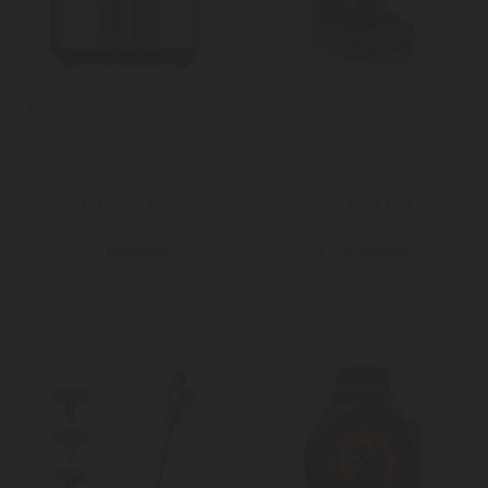
Tesla AF701BX, Forró levegős
Szarvasi SZV612 kávéfőző -
sütő
bordó
Mai ár:
Mai ár:
19.390
25.890
Ft
Ft
Még több Légkeveréses főzőgép /
Még több Presszó kávéfőző
elektromos kukta / multifunkciós
sütő