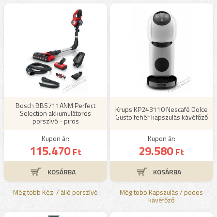
Bosch BBS711ANM Perfect
Krups KP243110 Nescafé Dolce
Selection akkumulátoros
Gusto fehér kapszulás kávéfőző
porszívó - piros
Kupon ár:
Kupon ár:
115.470
29.580
Ft
Ft
Még több Kézi / álló porszívó
Még több Kapszulás / podos
kávéfőző