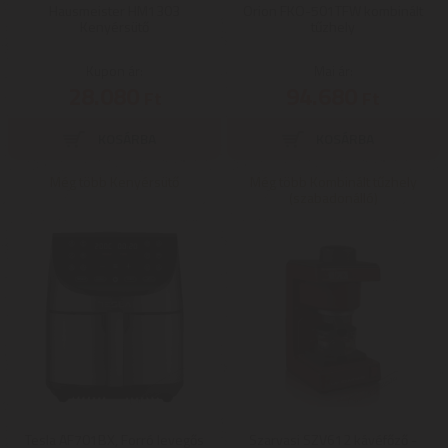
Hausmeister HM1303
Orion FKO-501TFW kombinált
Kenyérsütő
tűzhely
Kupon ár:
Mai ár:
28.080
94.680
Ft
Ft
Még több Kenyérsütő
Még több Kombinált tűzhely
(szabadonálló)
Tesla AF701BX, Forró levegős
Szarvasi SZV612 kávéfőző -