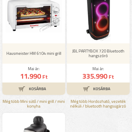
JBL PARTYBOX 720 Bluetooth
Hausmeister HM 6104 mini grill
hangszóró
Mai ár:
Mai ár:
11.990
335.990
Ft
Ft
Még több Mini sütő / mini grill / mini
Még több Hordozható, vezeték
konyha
nélküli / bluetooth hangsugárzó