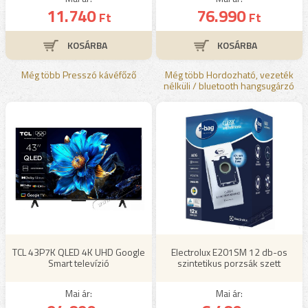
11.740
76.990
Ft
Ft
Még több Presszó kávéfőző
Még több Hordozható, vezeték
nélküli / bluetooth hangsugárzó
TCL 43P7K QLED 4K UHD Google
Electrolux E201SM 12 db-os
Smart televízió
szintetikus porzsák szett
Mai ár:
Mai ár: