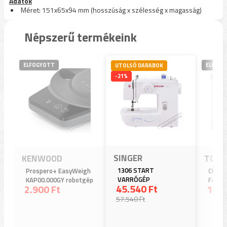
Adatok
Méret: 151x65x94 mm (hosszúság x szélesség x magasság)
Népszerű termékeink
ELFOGYOTT
ELFOGY
UTOLSÓ DARABOK
-21%
SINGER
KENWOOD
TCL
1306 START
Prospero+ EasyWeigh
CF19
VARRÓGÉP
KAP00.000GY robotgép
Fagya
45.540 Ft
2.900 Ft
114.
tartozék (KHC29 és
KHC29A típusokkal
57.540 Ft
kompatibilis)