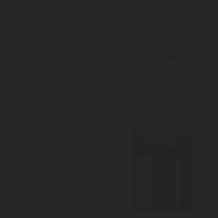
25.2V, 0,76l, 60 perc üzemidő,
Active
Szürke/Narancs
Mai ár:
Mai ár:
155.480
73.970
Ft
Ft
Még több Kézi / álló porszívó
Még több Okosóra
HASONLÓ TERMÉKEK: