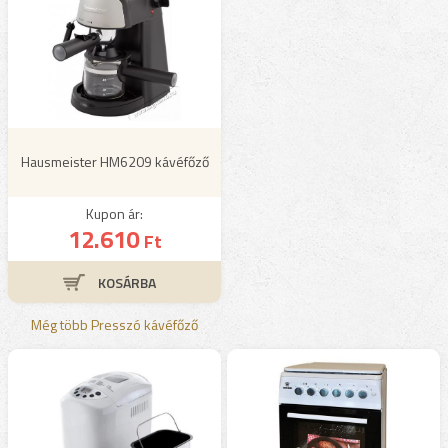
Hausmeister HM6209 kávéfőző
Kupon ár:
12.610
Ft
Még több Presszó kávéfőző