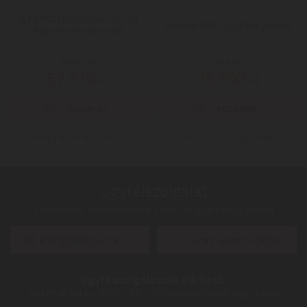
Tefal PF610138 Home Bread
Gorenje BM910WII kenyérsütő
Baguettes kenyérsütő
Kupon ár:
Mai ár:
57.610
25.990
Ft
Ft
Még több Kenyérsütő
Még több Kenyérsütő
Ügyfélszolgálat:
Kérdéseivel, észrevételeivel keresse ügyfélszolgálatunkat
info@digitalko.hu
Gyors üzenetküldés
Ügyfélszolgálatunk elérhető:
Hétfő-Péntek:
8:00 - 16:00
Szombat-Vasárnap:
zárva