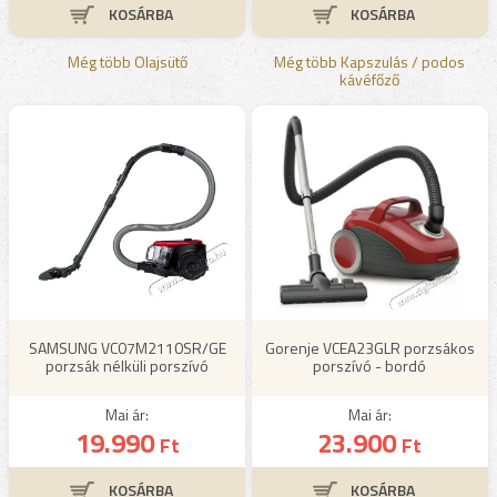
Még több Olajsütő
Még több Kapszulás / podos
kávéfőző
SAMSUNG VC07M2110SR/GE
Gorenje VCEA23GLR porzsákos
porzsák nélküli porszívó
porszívó - bordó
Mai ár:
Mai ár:
19.990
23.900
Ft
Ft