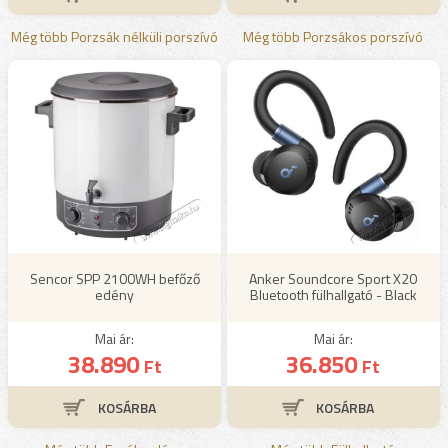
Még több Porzsák nélküli porszívó
Még több Porzsákos porszívó
Sencor SPP 2100WH befőző
Anker Soundcore Sport X20
edény
Bluetooth fülhallgató - Black
Mai ár:
Mai ár:
38.890
36.850
Ft
Ft