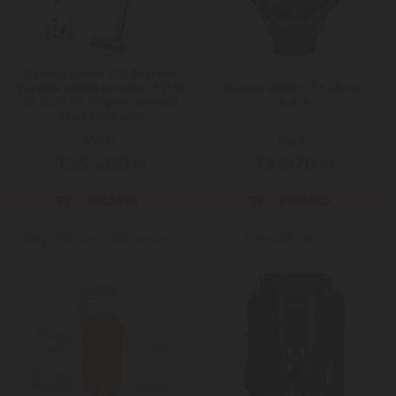
Dyson Cyclone V10 Absolute
Vezeték nélküli porszívó, 525W,
Huawei Watch GT 5 46 mm
25.2V, 0,76l, 60 perc üzemidő,
Active
Szürke/Narancs
Mai ár:
Mai ár:
155.480
73.970
Ft
Ft
Még több Kézi / álló porszívó
Még több Okosóra