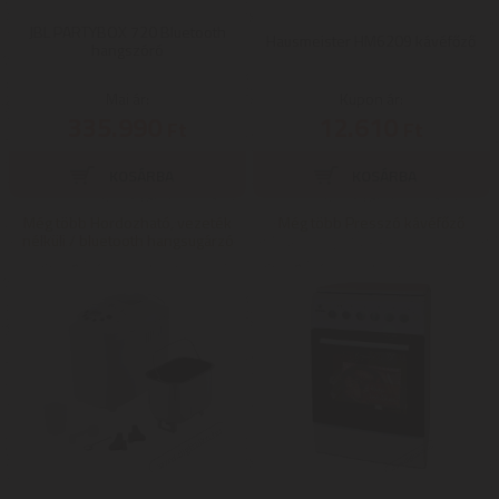
JBL PARTYBOX 720 Bluetooth
Hausmeister HM6209 kávéfőző
hangszóró
Mai ár:
Kupon ár:
335.990
12.610
Ft
Ft
Még több Hordozható, vezeték
Még több Presszó kávéfőző
nélküli / bluetooth hangsugárzó