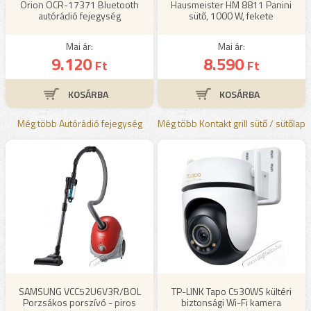
Orion OCR-17371 Bluetooth
Hausmeister HM 8811 Panini
autórádió fejegység
sütő, 1000 W, fekete
Mai ár:
Mai ár:
9.120
8.590
Ft
Ft
Még több Autórádió fejegység
Még több Kontakt grill sütő / sütőlap
SAMSUNG VCC52U6V3R/BOL
TP-LINK Tapo C530WS kültéri
Porzsákos porszívó - piros
biztonsági Wi-Fi kamera