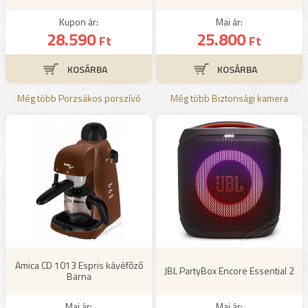
Kupon ár:
Mai ár:
28.590
25.800
Ft
Ft
Még több Porzsákos porszívó
Még több Biztonsági kamera
Amica CD 1013 Espris kávéfőző
JBL PartyBox Encore Essential 2
Barna
Mai ár:
Mai ár: