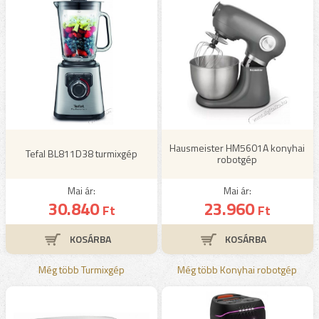
Hausmeister HM5601A konyhai
Tefal BL811D38 turmixgép
robotgép
Mai ár:
Mai ár:
30.840
23.960
Ft
Ft
Még több Turmixgép
Még több Konyhai robotgép