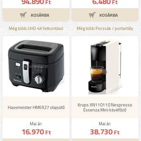
94.890
6.480
Ft
Ft
Még több UHD 4K felbontású
Még több Porzsák / portartály
Krups XN110110 Nespresso
Hausmeister HM6927 olajsütő
Essenza Mini kávéfőző
Mai ár:
Mai ár:
16.970
38.730
Ft
Ft