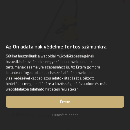
Az Ön adatainak védelme fontos számunkra
Sütiket használunk a weboldal működőképességének
biztosításához, és a beleegyezéseddel weboldalunk
tartalmának személyre szabásához is. Az Értem gombra
kattintva elfogadod a sütik használatát és a weboldal
viselkedésével kapcsolatos adatok átadását a célzott
Karcher WD 3 V-17/6/20 CAR 1.628-115.0
hirdetések megjelenítésére a közösségi hálózatokon és más
Porszívó multifunkciós
weboldalakon található hirdetési felületeken.
Leírás | A WD 3 V-17/6/20 Car nedves-száraz porszívó
Értem
szupererős, energiatakarékos és kompakt - mindössze 1000
W ...
2
ÉV
hivatalos, gyári garancia
Elutasít mindent