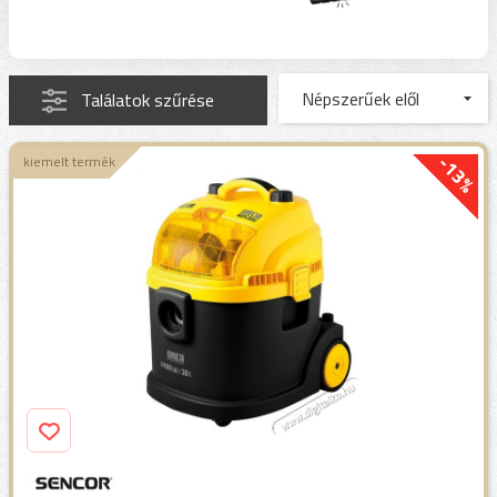
Találatok szűrése
-13%
kiemelt termék