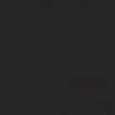
Bissell SpotClean® HydroSteam™ Pro 3700N
A Bissell SpotClean HydroSteam Pro 3700N hordozható
szőnyeg- és kárpittisztító nagyszerű segítőtárs minden
háztartásban. Makacs ...
2
ÉV
hivatalos, gyári garancia
Szállítási díj: 1.390 Ft-tól
raktáron
125.140
Ft
KOSÁRBA
124.350
Ft
-10%
EXPRESSZ SZÁLLÍTÁS