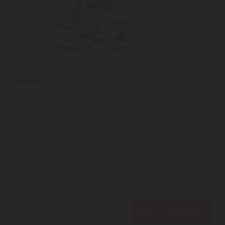
Karcher 1.081-150.0 SE 4 *EU kárpit- és
szőnyegtisztító
KÄRCHER SE 4 | A KÄRCHER SE 4 szőnyegtisztítóval a
szőnyegek és textilfelületek mélytisztítását lehet elvégezni.
Működése a ...
2
ÉV
hivatalos, gyári garancia
Szállítási díj: 1.390 Ft-tól
raktáron
93.240
Ft
KOSÁRBA
92.200
Ft