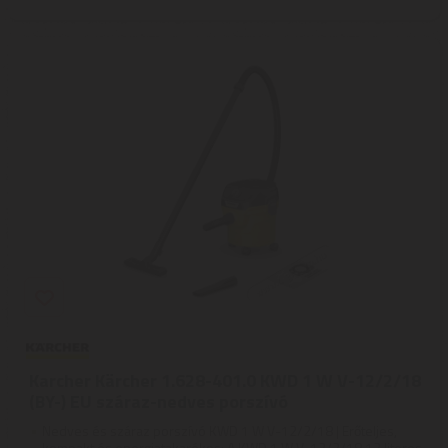
Karcher Kärcher 1.628-401.0 KWD 1 W V-12/2/18
(BY-) EU száraz-nedves porszívó
Nedves és száraz porszívó KWD 1 W V-12/2/18 | Erőteljes,
kompakt és energiatakarékos: A KWD 1 W V-12/2/18 12 literes