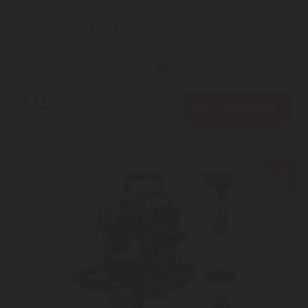
...
2
ÉV
hivatalos, gyári garancia
Szállítási díj: 1.390 Ft-tól
raktáron
27.940
Ft
KOSÁRBA
-1%