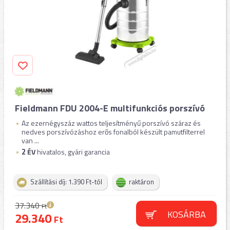
Fieldmann FDU 2004-E multifunkciós porszívó
Az ezernégyszáz wattos teljesítményű porszívó száraz és
nedves porszívózáshoz erős fonalból készült pamutfilterrel
van ...
2
ÉV
hivatalos, gyári garancia
Szállítási díj: 1.390 Ft-tól
raktáron
37.340
Ft
KOSÁRBA
29.340
Ft