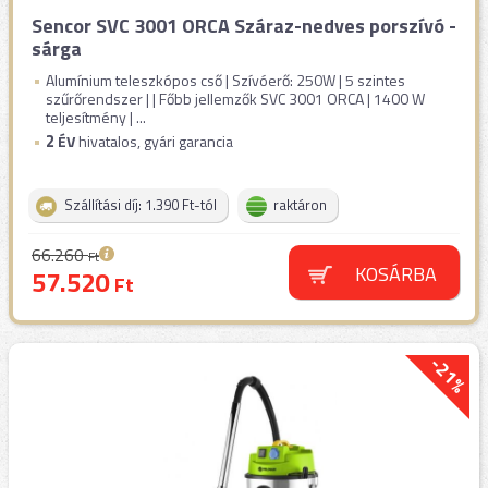
Sencor SVC 3001 ORCA Száraz-nedves porszívó -
sárga
Alumínium teleszkópos cső | Szívóerő: 250W | 5 szintes
szűrőrendszer | | Főbb jellemzők SVC 3001 ORCA | 1400 W
teljesítmény | ...
2
ÉV
hivatalos, gyári garancia
Szállítási díj: 1.390 Ft-tól
raktáron
66.260
Ft
KOSÁRBA
57.520
Ft
-21%