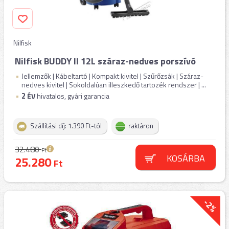
Nilfisk
Nilfisk BUDDY II 12L száraz-nedves porszívó
Jellemzők | Kábeltartó | Kompakt kivitel | Szűrőzsák | Száraz-
nedves kivitel | Sokoldalúan illeszkedő tartozék rendszer | ...
2
ÉV
hivatalos, gyári garancia
Szállítási díj: 1.390 Ft-tól
raktáron
32.480
Ft
KOSÁRBA
25.280
Ft
-2%