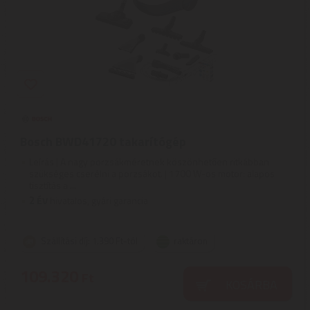
Bosch BWD41720 takarítógép
Leírás | A nagy porzsákméretnek köszönhetően ritkábban
szükséges cserélni a porzsákot. | 1700 W-os motor: alapos
tisztítás a ...
2
ÉV
hivatalos, gyári garancia
Szállítási díj: 1.390 Ft-tól
raktáron
109.320
Ft
KOSÁRBA