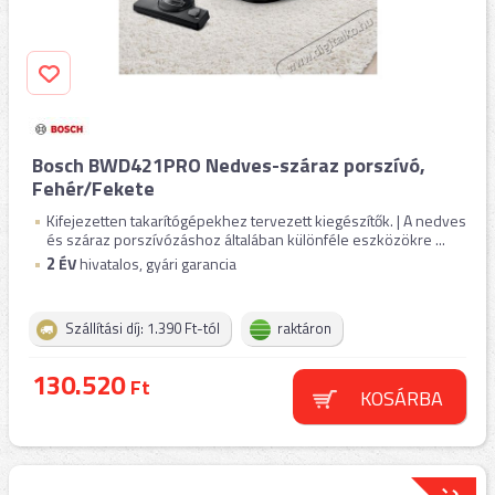
Bosch BWD421PRO Nedves-száraz porszívó,
Fehér/Fekete
Kifejezetten takarítógépekhez tervezett kiegészítők. | A nedves
és száraz porszívózáshoz általában különféle eszközökre ...
2
ÉV
hivatalos, gyári garancia
Szállítási díj: 1.390 Ft-tól
raktáron
130.520
Ft
KOSÁRBA