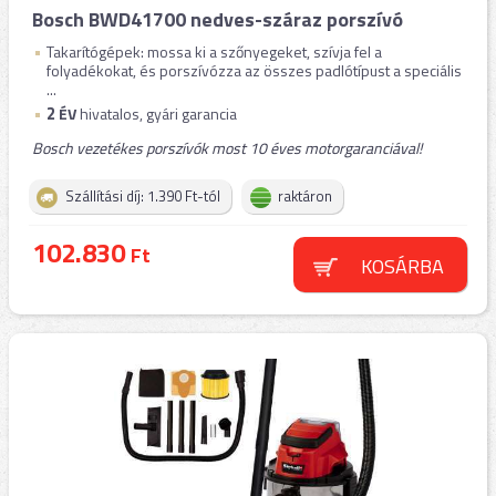
Bosch BWD41700 nedves-száraz porszívó
Takarítógépek: mossa ki a szőnyegeket, szívja fel a
folyadékokat, és porszívózza az összes padlótípust a speciális
...
2
ÉV
hivatalos, gyári garancia
Bosch vezetékes porszívók most 10 éves motorgaranciával!
Szállítási díj: 1.390 Ft-tól
raktáron
102.830
Ft
KOSÁRBA