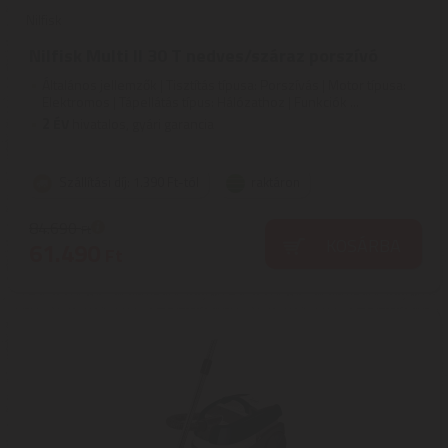
Nilfisk
Nilfisk Multi II 30 T nedves/száraz porszívó
Általános jellemzők | Tisztítás típusa: Porszívás | Motor típusa:
Elektromos | Tápellátás típus: Hálózathoz | Funkciók ...
2
ÉV
hivatalos, gyári garancia
Szállítási díj: 1.390 Ft-tól
raktáron
84.690
Ft
KOSÁRBA
61.490
Ft