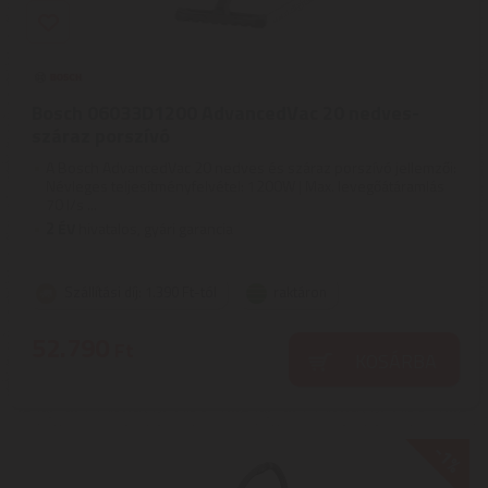
Bosch 06033D1200 AdvancedVac 20 nedves-
száraz porszívó
A Bosch AdvancedVac 20 nedves és száraz porszívó jellemzői:
Névleges teljesítményfelvétel: 1200W | Max. levegőátáramlás
70 l/s ...
2
ÉV
hivatalos, gyári garancia
Szállítási díj: 1.390 Ft-tól
raktáron
52.790
Ft
KOSÁRBA
-1%