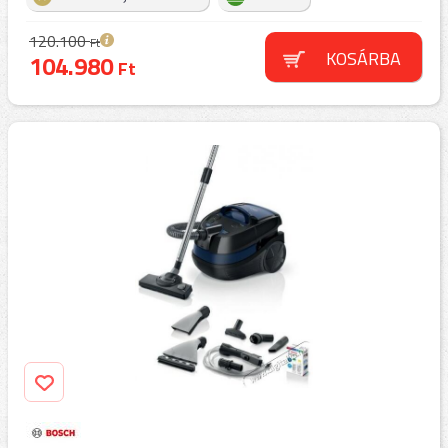
120.100
Ft
KOSÁRBA
104.980
Ft