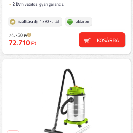
2
ÉV
hivatalos, gyári garancia
Szállítási díj: 1.390 Ft-tól
raktáron
74.750
Ft
KOSÁRBA
72.710
Ft