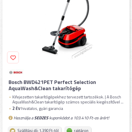
Bosch BWD421PET Perfect Selection
AquaWash&Clean takarítógép
Kifejezetten takarítógépekhez tervezett tartozékok. | A Bosch
AquaWash&Clean takarítógép számos speciális kiegészítővel ...
2
ÉV
hivatalos, gyári garancia
Használja a
SEDZES
kuponkódot a 103.410 Ft-os árért!
Szállítási díj: 1.390 Ft-tól
raktáron