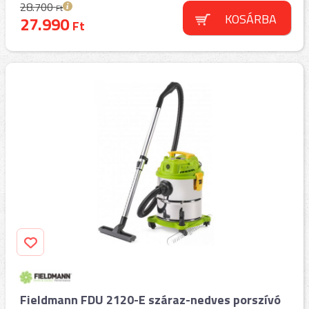
28.700
Ft
KOSÁRBA
27.990
Ft
Fieldmann FDU 2120-E száraz-nedves porszívó