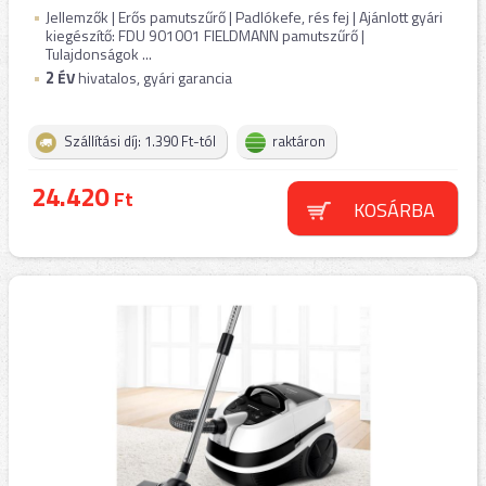
Jellemzők | Erős pamutszűrő | Padlókefe, rés fej | Ajánlott gyári
kiegészítő: FDU 901001 FIELDMANN pamutszűrő |
Tulajdonságok ...
2
ÉV
hivatalos, gyári garancia
Szállítási díj: 1.390 Ft-tól
raktáron
24.420
Ft
KOSÁRBA