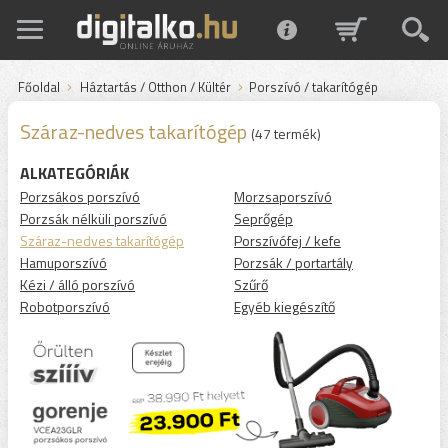
Főoldal
Háztartás / Otthon / Kültér
Porszívó / takarítógép
Száraz-nedves takarítógép
(47 termék)
ALKATEGÓRIÁK
Porzsákos porszívó
Morzsaporszívó
Porzsák nélküli porszívó
Seprőgép
Száraz-nedves takarítógép
Porszívófej / kefe
Hamuporszívó
Porzsák / portartály
Kézi / álló porszívó
Szűrő
Robotporszívó
Egyéb kiegészítő