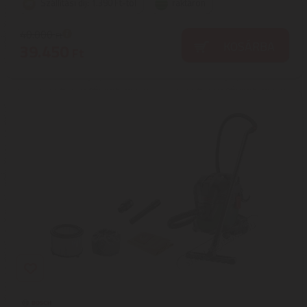
Szállítási díj: 1.390 Ft-tól
raktáron
40.000
Ft
KOSÁRBA
39.450
Ft