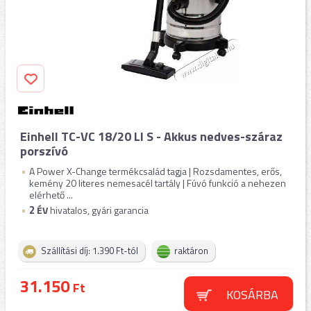
Einhell TC-VC 18/20 LI S - Akkus nedves-száraz
porszívó
A Power X-Change termékcsalád tagja | Rozsdamentes, erős,
kemény 20 literes nemesacél tartály | Fúvó funkció a nehezen
elérhető ...
2
ÉV
hivatalos, gyári garancia
Szállítási díj: 1.390 Ft-tól
raktáron
31.150
Ft
KOSÁRBA