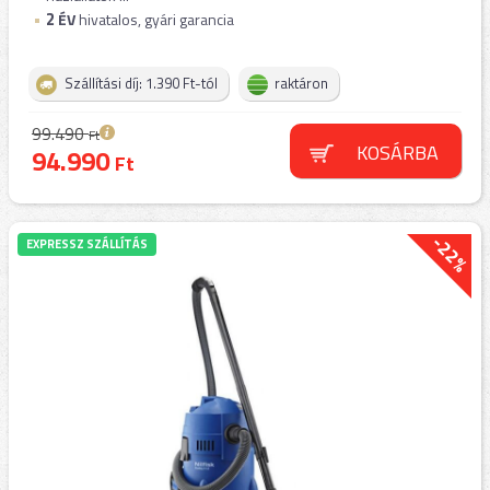
2
ÉV
hivatalos, gyári garancia
Szállítási díj: 1.390 Ft-tól
raktáron
99.490
Ft
KOSÁRBA
94.990
Ft
-22%
EXPRESSZ SZÁLLÍTÁS