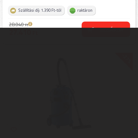
Szállítási díj: 1.390 Ft-tól
raktáron
28.040
Ft
KOSÁRBA
27.410
Ft
-27%