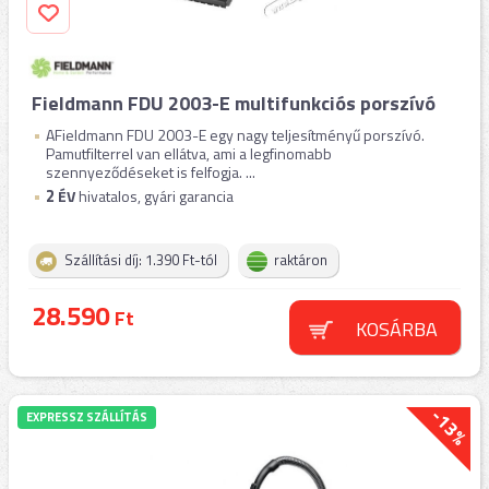
Fieldmann FDU 2003-E multifunkciós porszívó
AFieldmann FDU 2003-E egy nagy teljesítményű porszívó.
Pamutfilterrel van ellátva, ami a legfinomabb
szennyeződéseket is felfogja. ...
2
ÉV
hivatalos, gyári garancia
Szállítási díj: 1.390 Ft-tól
raktáron
28.590
Ft
KOSÁRBA
-13%
EXPRESSZ SZÁLLÍTÁS