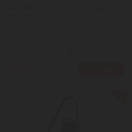
Bosch 06033D1100 UniversalVac 15 nedves-
száraz porszívó
| Termékinformációk: Különféle nedves és száraz hulladék
eltüntetése egyszerűen. | Padlótisztító fej az univerzális ...
3
ÉV
hivatalos, gyári garancia
Szállítási díj: 1.390 Ft-tól
raktáron
44.900
Ft
KOSÁRBA
-1%