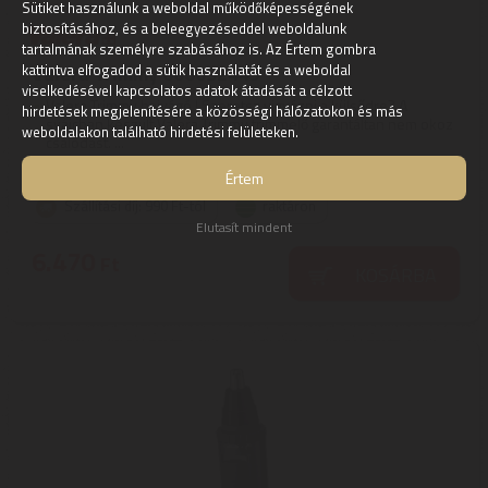
Sütiket használunk a weboldal működőképességének
biztosításához, és a beleegyezéseddel weboldalunk
tartalmának személyre szabásához is. Az Értem gombra
kattintva elfogadod a sütik használatát és a weboldal
Valera Trimmy 000092445
viselkedésével kapcsolatos adatok átadását a célzott
Valera Trimmy hajvágó | Szeretsz vigyázni a külsődre? A
hirdetések megjelenítésére a közösségi hálózatokon és más
svájcban készült Valera Trimmy trimmelő garantáltan nem okoz
weboldalakon található hirdetési felületeken.
csalódást. ...
Értem
Szállítási díj: 990 Ft-tól
raktáron
Elutasít mindent
6.470
Ft
KOSÁRBA