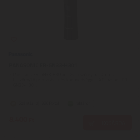
PANASONIC ER-GN33-H301
Panasonic ER-GN33-H30 orr- és fülszőrnyíró | Orr- és
fülszőrnyíró precizitással és könnyedséggel | A Panasonic ER-
GN33-H30 ...
Szállítási díj: 990 Ft-tól
raktáron
8.400
Ft
KOSÁRBA