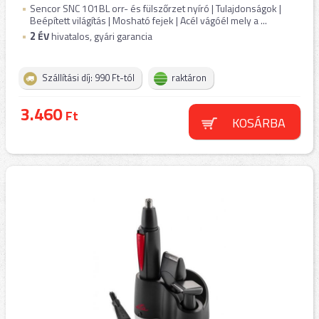
Sencor SNC 101BL orr- és fülszőrzet nyíró | Tulajdonságok |
Beépített világítás | Mosható fejek | Acél vágóél mely a ...
2
ÉV
hivatalos, gyári garancia
Szállítási díj: 990 Ft-tól
raktáron
3.460
Ft
KOSÁRBA