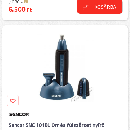
7.030
Ft
KOSÁRBA
6.500
Ft
Sencor SNC 101BL Orr és fülszőrzet nyíró