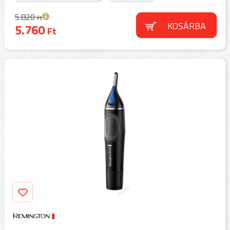
5.820
Ft
KOSÁRBA
5.760
Ft