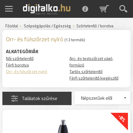
Főoldal
Szépségápolás / Egészség
Szőrtelenítő / borotva
Orr- és fülszőrzet nyíró
(13 termék)
ALKATEGÓRIÁK
Női szőrtelenítő
Arc- és testszőrzet vágó,
Férfi borotva
formázó
Orr- és fülszőrzet nyíró
Tartós szőrtelenítő
Férfi szőrtelenítő kiegészítő
Találatok szűrése
-8%