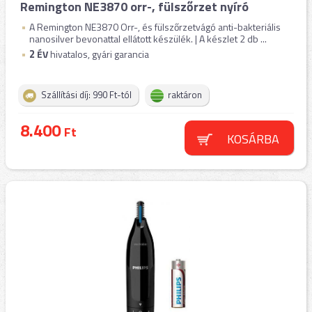
Remington NE3870 orr-, fülszőrzet nyíró
A Remington NE3870 Orr-, és fülszőrzetvágó anti-bakteriális
nanosilver bevonattal ellátott készülék. | A készlet 2 db ...
2
ÉV
hivatalos, gyári garancia
Szállítási díj: 990 Ft-tól
raktáron
8.400
Ft
KOSÁRBA