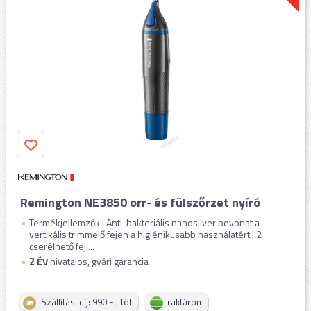
Remington NE3850 orr- és fülszőrzet nyíró
Termékjellemzők | Anti-bakteriális nanosilver bevonat a
vertikális trimmelő fejen a higiénikusabb használatért | 2
cserélhető fej ...
2
ÉV
hivatalos, gyári garancia
Szállítási díj: 990 Ft-tól
raktáron