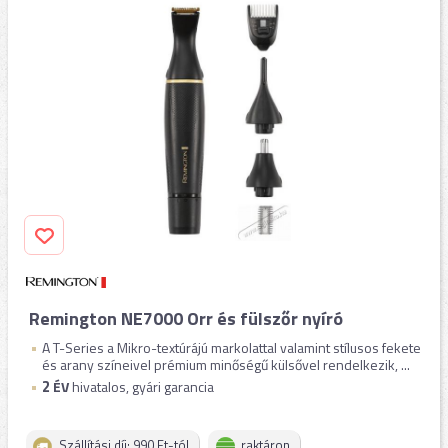
Remington NE7000 Orr és fülszőr nyíró
A T-Series a Mikro-textúrájú markolattal valamint stílusos fekete
és arany színeivel prémium minőségű külsővel rendelkezik, ...
2
ÉV
hivatalos, gyári garancia
Szállítási díj: 990 Ft-tól
raktáron