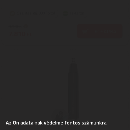
Szállítási díj: 990 Ft-tól
raktáron
9.700
Ft
KOSÁRBA
7.810
Ft
Az Ön adatainak védelme fontos számunkra