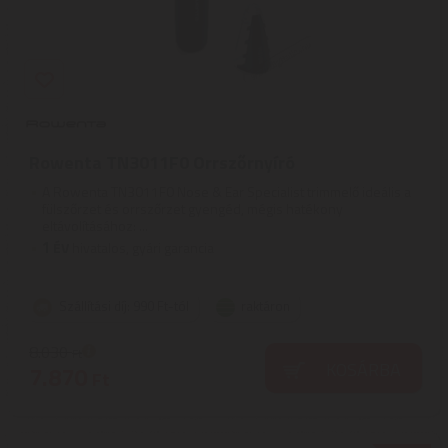
Rowenta TN3011F0 Orrszőrnyíró
A Rowenta TN3011F0 Nose & Ear Specialist trimmelő ideális a
fülszőrzet és orrszőrzet gyengéd, mégis hatékony
eltávolításához: ...
1
ÉV
hivatalos, gyári garancia
Szállítási díj: 990 Ft-tól
raktáron
8.030
Ft
KOSÁRBA
7.870
Ft