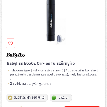
Babyliss E650E Orr- és fülszőrnyíró
Tulajdonságok | Fül,– orrszőrzet nyíró | 1db speciális kör alakú
pengével (rozsdamentes acél bevonatú), mely biztonságosan
...
2
ÉV
hivatalos, gyári garancia
Szállítási díj: 990 Ft-tól
raktáron