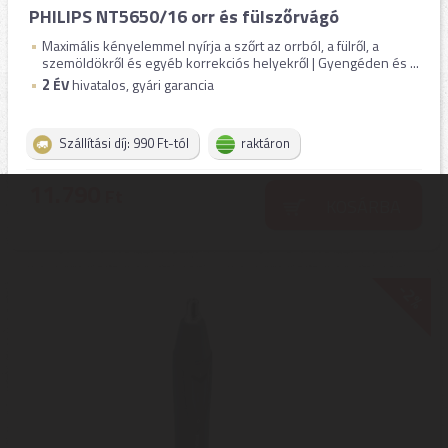
PHILIPS NT5650/16 orr és fülszőrvágó
Maximális kényelemmel nyírja a szőrt az orrból, a fülről, a
szemöldökről és egyéb korrekciós helyekről | Gyengéden és ...
2
ÉV
hivatalos, gyári garancia
Szállítási díj: 990 Ft-tól
raktáron
11.790
Ft
KOSÁRBA
-2%