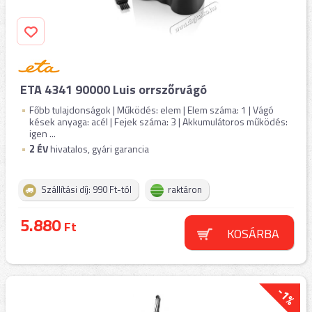
ETA 4341 90000 Luis orrszőrvágó
Főbb tulajdonságok | Működés: elem | Elem száma: 1 | Vágó
kések anyaga: acél | Fejek száma: 3 | Akkumulátoros működés:
igen ...
2
ÉV
hivatalos, gyári garancia
Szállítási díj: 990 Ft-tól
raktáron
5.880
Ft
KOSÁRBA
-1%