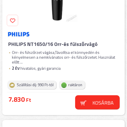
PHILIPS NT1650/16 Orr-és fülszőrvágó
Orr- és fülszőrzet vágása,Távolítsa el könnyedén és
kényelmesen a nemkívánatos orr- és fülszőrzetet. Használat
előtt ...
2
ÉV
hivatalos, gyári garancia
Szállítási díj: 990 Ft-tól
raktáron
7.830
Ft
KOSÁRBA