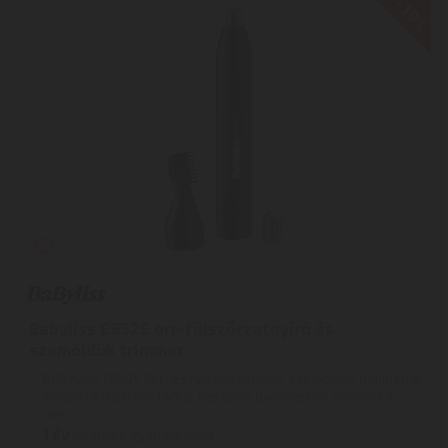
-19%
Babyliss E652E orr-fülszőrzetnyíró és
szemöldök trimmer
BABYLISS E652E Orr- és fülszőrzet nyíró, szemöldök trimmerrel
leírása | A BaByliss E652E készülék tökéletesen alkalmas a
nem ...
1
ÉV
hivatalos, gyári garancia