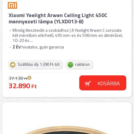
Xiaomi Yeelight Arwen Ceiling Light 450C
mennyezeti lámpa (YLXD013-B)
Mindig illeszkedik a szobádhoz | A Yeelight Arwen C sorozata
két méretben elérhető, 495 mm-es és 598 mm-es átmérővel,
10-20 és ...
2
ÉV
hivatalos, gyári garancia
Szállítási díj: 1.390 Ft-tól
raktáron
37.130
Ft
KOSÁRBA
32.890
Ft