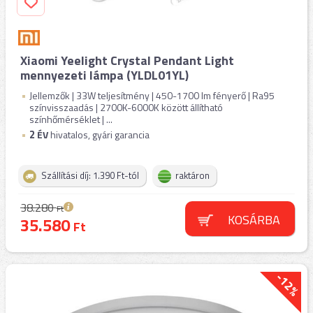
Xiaomi Yeelight Crystal Pendant Light
mennyezeti lámpa (YLDL01YL)
Jellemzők | 33W teljesítmény | 450-1700 lm fényerő | Ra95
színvisszaadás | 2700K-6000K között állítható
színhőmérséklet | ...
2
ÉV
hivatalos, gyári garancia
Szállítási díj: 1.390 Ft-tól
raktáron
38.280
Ft
KOSÁRBA
35.580
Ft
-12%