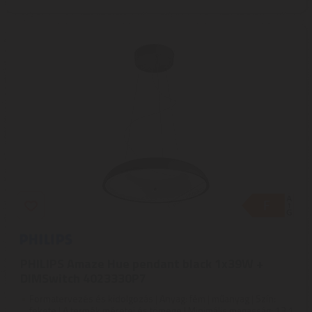
PHILIPS Amaze Hue pendant black 1x39W +
DIMSwitch 4023330P7
Formatervezés és kidolgozás | Anyag: fém | műanyag | Szín:
fekete | A termék méretei és tömege | Minimális magasság: 13,1