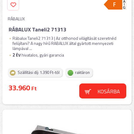
RÁBALUX
RÁBALUX Taneli2 71313
Rábalux Taneli2 71313 | Az otthonod világítását szeretnéd
felújítani? A nagy hírű RABALUX által gyártott mennyezeti
lámpával ...
2
ÉV
hivatalos, gyári garancia
Szállítási díj: 1.390 Ft-tól
raktáron
33.960
Ft
KOSÁRBA