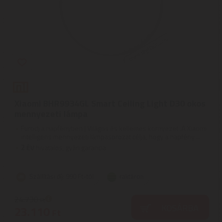
Xiaomi BHR9934GL Smart Ceiling Light D30 okos
mennyezeti lámpa
Fürödj a napfényben | Világos és kellemes környezet .A Xiaomi
intelligens mennyezeti lámpasorozat célja, hogy a napfény ...
2
ÉV
hivatalos, gyári garancia
Szállítási díj: 990 Ft-tól
raktáron
24.730
Ft
KOSÁRBA
23.110
Ft