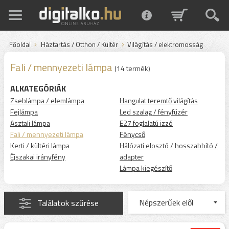
Főoldal
Háztartás / Otthon / Kültér
Világítás / elektromosság
Fali / mennyezeti lámpa
(14 termék)
ALKATEGÓRIÁK
Zseblámpa / elemlámpa
Hangulat teremtő világítás
Fejlámpa
Led szalag / fényfüzér
Asztali lámpa
E27 foglalatú izzó
Fali / mennyezeti lámpa
Fénycső
Kerti / kültéri lámpa
Hálózati elosztó / hosszabbító /
Éjszakai irányfény
adapter
Lámpa kiegészítő
Találatok szűrése