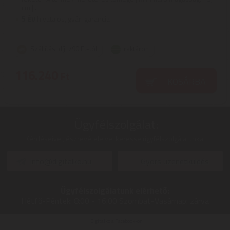
cm | ...
5
ÉV
hivatalos, gyári garancia
Szállítási díj: 790 Ft-tól
raktáron
116.240
Ft
KOSÁRBA
Ügyfélszolgálat:
Kérdéseivel, észrevételeivel keresse ügyfélszolgálatunkat
info@digitalko.hu
Gyors üzenetküldés
Ügyfélszolgálatunk elérhető:
Hétfő-Péntek:
8:00 - 16:00
Szombat-Vasárnap:
zárva
Digitalko a Facebook-on