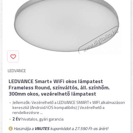
LEDVANCE
LEDVANCE Smart+ WiFi okos lámpatest
Frameless Round, színváltós, áll. színhőm.
300mm okos, vezérelhető lámpatest
Jellemzők: Vezérelhető a LEDVANCE SMART+ WIFI alkalmazáson
keresztül (Android/iOS kompatibilis) | Vezérelhető a
rendelkezésre ...
2
ÉV
hivatalos, gyári garancia
Használja a
VNUTES
kuponkódot a 27.590 Ft-os árért!