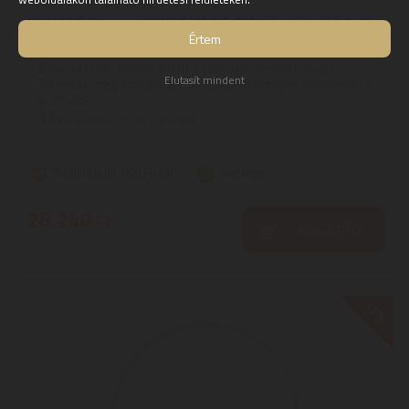
PHILIPS Runner HUE GU10 5,5W kiegészítő fali
Értem
szpot lámpa fehér 5309031P8
A meleg fehér fénytől a hideg, ragyogó nappali fényig |
Elutasít mindent
Teremtse meg a tökéletes hangulatot bármilyen alkalomhoz a
gyönyörű, ...
5
ÉV
hivatalos, gyári garancia
Szállítási díj: 990 Ft-tól
raktáron
28.240
Ft
KOSÁRBA
-7%