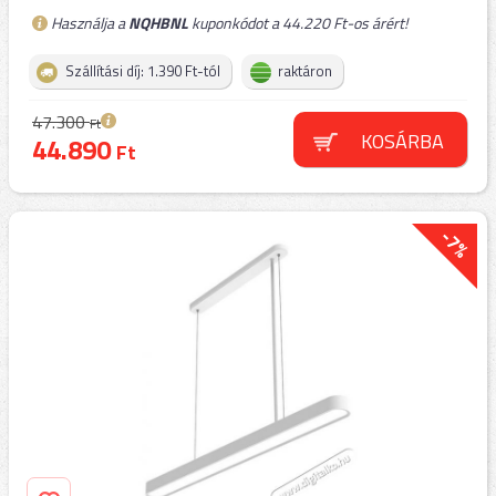
Használja a
NQHBNL
kuponkódot a 44.220 Ft-os árért!
Szállítási díj: 1.390 Ft-tól
raktáron
47.300
Ft
KOSÁRBA
44.890
Ft
-7%