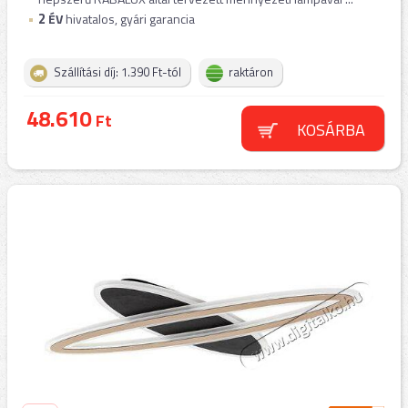
2
ÉV
hivatalos, gyári garancia
Szállítási díj: 1.390 Ft-tól
raktáron
48.610
Ft
KOSÁRBA