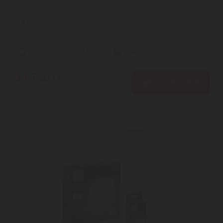
felújítani? A népszerű RABALUX által létrehozott mennyezeti
lámpával ...
2
ÉV
hivatalos, gyári garancia
Szállítási díj: 1.390 Ft-tól
raktáron
39.720
Ft
KOSÁRBA