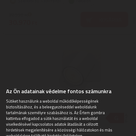
Szállítási díj: 1.390 Ft-tól
raktáron
32.550
Ft
KOSÁRBA
30.970
Ft
Az Ön adatainak védelme fontos számunkra
Sütiket használunk a weboldal működőképességének
biztosításához, és a beleegyezéseddel weboldalunk
tartalmának személyre szabásához is. Az Értem gombra
kattintva elfogadod a sütik használatát és a weboldal
viselkedésével kapcsolatos adatok átadását a célzott
hirdetések megjelenítésére a közösségi hálózatokon és más
weboldalakon található hirdetési felületeken.