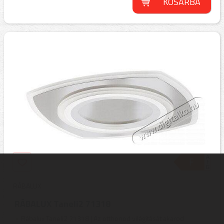
KOSÁRBA
RÁBALUX
RÁBALUX Taneli2 71318
Rábalux Taneli2 71318 | Az otthonod világítását akarod