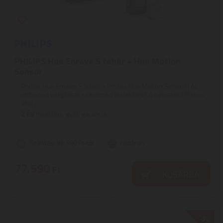
PHILIPS Hue Enrave S fehér + Hue Motion
Sensor
Philips Hue Enrave S fehér + Philips Hue Motion Sensor | Az
otthonod világítását szeretnéd átalakítani? A népszerű Philips
által ...
2
ÉV
hivatalos, gyári garancia
Szállítási díj: 990 Ft-tól
raktáron
77.590
Ft
KOSÁRBA
-5%