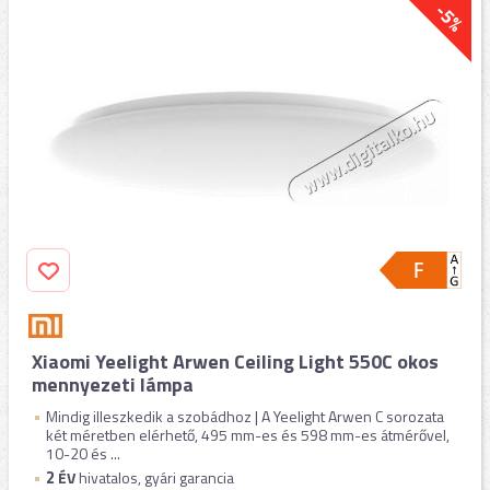
-5%
Xiaomi Yeelight Arwen Ceiling Light 550C okos
mennyezeti lámpa
Mindig illeszkedik a szobádhoz | A Yeelight Arwen C sorozata
két méretben elérhető, 495 mm-es és 598 mm-es átmérővel,
10-20 és ...
2
ÉV
hivatalos, gyári garancia