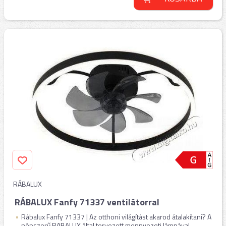
RÁBALUX
RÁBALUX Fanfy 71337 ventilátorral
Rábalux Fanfy 71337 | Az otthoni világítást akarod átalakítani? A
népszerű RABALUX által tervezett mennyezeti lámpával ...