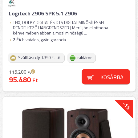
Logitech Z906 SPK 5.1 Z906
THX, DOLBY DIGITAL ÉS DTS DIGITAL MINŐSÍTÉSSEL
RENDELKEZŐ HANGRENDSZER | Merüljön el otthona
kényelmében abban a mozi minőségű ...
2
ÉV
hivatalos, gyári garancia
Szállítási díj: 1.390 Ft-tól
raktáron
115.200
Ft
KOSÁRBA
95.480
Ft
-1%