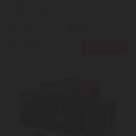
Monitor ...
3
ÉV
hivatalos, gyári garancia
Szállítási díj: 1.390 Ft-tól
raktáron
263.190
Ft
KOSÁRBA