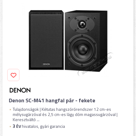
Denon SC-M41 hangfal pár - fekete
Tulajdonságok | Kétutas hangszórórendszer 12 cm-es
mélysugárzóval és 2,5 cm-es lágy dóm magassugárzóval |
Keresztváltó ...
3
ÉV
hivatalos, gyári garancia