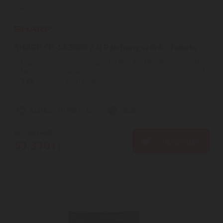
SHARP CP-SS30BK 2.0 Polchangszóró - fekete
Legfontosabb tulajdonságok: 60 W (2 x 30 W) RMS 2 utas aktív
hangszórók | Bluetooth v5.0 vezeték nélküli audio streaming | ...
2
ÉV
hivatalos, gyári garancia
Szállítási díj: 990 Ft-tól
raktáron
43.740
Ft
KOSÁRBA
43.330
Ft