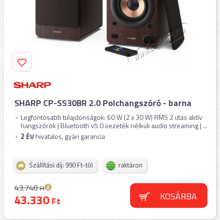
SHARP CP-SS30BR 2.0 Polchangszóró - barna
Legfontosabb tulajdonságok: 60 W (2 x 30 W) RMS 2 utas aktív
hangszórók | Bluetooth v5.0 vezeték nélküli audio streaming | ...
2
ÉV
hivatalos, gyári garancia
Szállítási díj: 990 Ft-tól
raktáron
43.740
Ft
KOSÁRBA
43.330
Ft