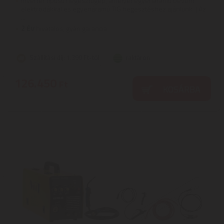
Inverter típusú hegesztőgép, amelyet egyenáramú bevont
elektródákkal és egyenáramú TIG hegesztéshez ajánlunk. | Az
...
2
ÉV
hivatalos, gyári garancia
Szállítási díj: 1.390 Ft-tól
raktáron
126.450
Ft
KOSÁRBA