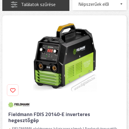
Találatok szűrése
Fieldmann FDIS 20140-E inverteres
hegesztőgép
FIELDMANN elektromos kéziszerszámok | Azoknak tervezték,