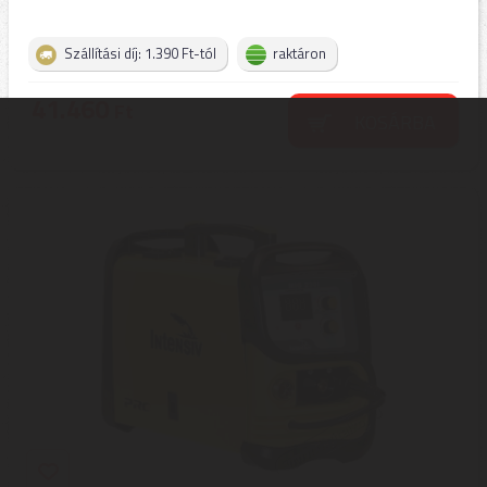
Szállítási díj: 1.390 Ft-tól
raktáron
41.460
Ft
KOSÁRBA