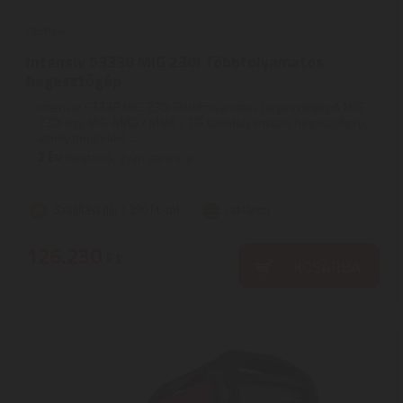
Intensiv
Intensiv 53338 MIG 230i Többfolyamatos
hegesztőgép
Intensiv 53338 MIG 230i Többfolyamatos hegesztőgépA MIG
230i egy MIG-MAG / MMA / TIG többfolyamatos hegesztőgép,
amely megfelelő ...
2
ÉV
hivatalos, gyári garancia
Szállítási díj: 1.390 Ft-tól
raktáron
126.230
Ft
KOSÁRBA