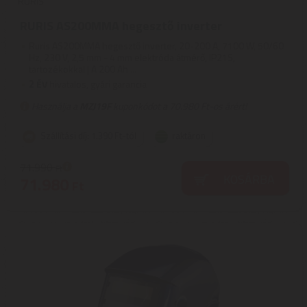
RURIS
RURIS AS200MMA hegesztő inverter
Ruris AS200MMA hegesztő inverter, 20-200 A, 7100 W, 50/60
Hz, 230 V, 2,5 mm - 4 mm elektróda átmérő, IP21S,
tartozékokkal | A 200 Ah ...
2
ÉV
hivatalos, gyári garancia
Használja a
MZJ19F
kuponkódot a 70.980 Ft-os árért!
Szállítási díj: 1.390 Ft-tól
raktáron
71.990
Ft
KOSÁRBA
71.980
Ft