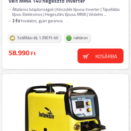
Velt MMA 140 hegesztő inverter
Általános tulajdonságok | Készülék típusa: Inverter | Tápellátás
típus: Elektromos | Hegesztés típusa: MMA | Védelmi ...
2
ÉV
hivatalos, gyári garancia
Szállítási díj: 1.390 Ft-tól
raktáron
58.990
Ft
KOSÁRBA