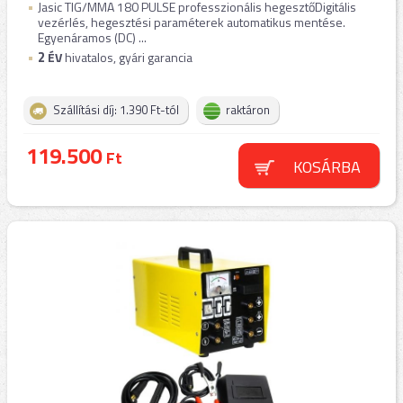
Jasic TIG/MMA 180 PULSE professzionális hegesztőDigitális
vezérlés, hegesztési paraméterek automatikus mentése.
Egyenáramos (DC) ...
2
ÉV
hivatalos, gyári garancia
Szállítási díj: 1.390 Ft-tól
raktáron
119.500
Ft
KOSÁRBA