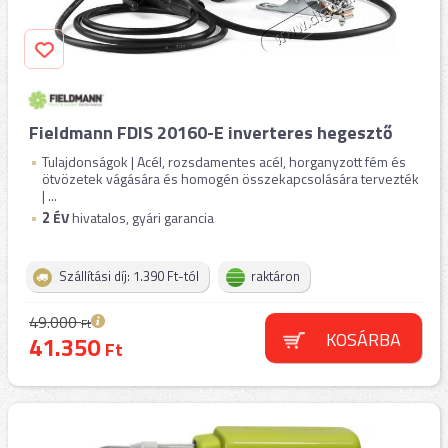
Fieldmann FDIS 20160-E inverteres hegesztő
Tulajdonságok | Acél, rozsdamentes acél, horganyzott fém és
ötvözetek vágására és homogén összekapcsolására tervezték
| ...
2
ÉV
hivatalos, gyári garancia
Szállítási díj: 1.390 Ft-tól
raktáron
49.000
Ft
KOSÁRBA
41.350
Ft