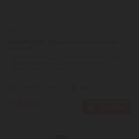
Velt
Velt MIG/MMA 180 professzionális inverter
hegesztő
Általános tulajdonságok | Készülék típusa: Inverter | Munka
típusa: Professzionális | Tápellátás típus: Elektromos | ...
2
ÉV
hivatalos, gyári garancia
Szállítási díj: 1.390 Ft-tól
raktáron
138.530
Ft
KOSÁRBA