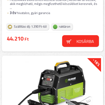
akik megbízható, mégis megfizethető készüléket keresnek, és
...
3
ÉV
hivatalos, gyári garancia
Szállítási díj: 1.390 Ft-tól
raktáron
44.210
Ft
KOSÁRBA
-16%