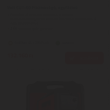
Velt CUT-60 Plazmavágó, egyfázisú
Felépítés | A készülék robusztus, a kemény
munkakörülményeknek ellenálló fém tokkal rendelkezik. A
nagy teljesítményű ...
2
ÉV
hivatalos, gyári garancia
Szállítási díj: 1.390 Ft-tól
raktáron
132.160
Ft
KOSÁRBA