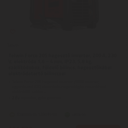
Telwin
Telwin Force 205 hegesztő inverter, 200 A, 230
V, elektróda 1,6 – 4 mm, IP23, 5,8 kg,
szállítódoboz, földelő bilincs, hegesztőkábel
elektródatartó bilinccsel
Telwin Force 205 hegesztő inverter | MMA inverter,
egyenáramú (DC) elektródás hegesztőgép.Használható
elektródák széles ...
2
ÉV
hivatalos, gyári garancia
Szállítási díj: 1.390 Ft-tól
raktáron