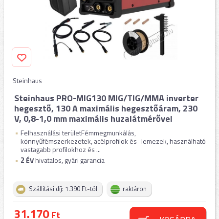
Steinhaus
Steinhaus PRO-MIG130 MIG/TIG/MMA inverter
hegesztő, 130 A maximális hegesztőáram, 230
V, 0,8-1,0 mm maximális huzalátmérővel
Felhasználási területFémmegmunkálás,
könnyűfémszerkezetek, acélprofilok és -lemezek, használható
vastagabb profilokhoz és ...
2
ÉV
hivatalos, gyári garancia
Szállítási díj: 1.390 Ft-tól
raktáron
31.170
Ft