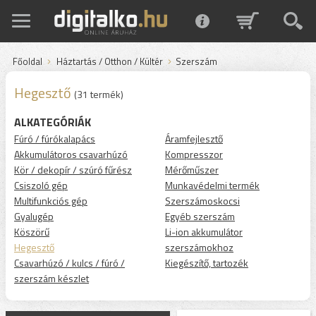
Főoldal
Háztartás / Otthon / Kültér
Szerszám
Hegesztő
(31 termék)
ALKATEGÓRIÁK
Fúró / fúrókalapács
Áramfejlesztő
Akkumulátoros csavarhúzó
Kompresszor
Kör / dekopír / szúró fűrész
Mérőműszer
Csiszoló gép
Munkavédelmi termék
Multifunkciós gép
Szerszámoskocsi
Gyalugép
Egyéb szerszám
Köszörű
Li-ion akkumulátor
Hegesztő
szerszámokhoz
Csavarhúzó / kulcs / fúró /
Kiegészítő, tartozék
szerszám készlet