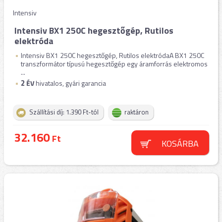
Intensiv
Intensiv BX1 250C hegesztőgép, Rutilos
elektróda
Intensiv BX1 250C hegesztőgép, Rutilos elektródaA BX1 250C
transzformátor típusú hegesztőgép egy áramforrás elektromos
...
2
ÉV
hivatalos, gyári garancia
Szállítási díj: 1.390 Ft-tól
raktáron
32.160
Ft
KOSÁRBA