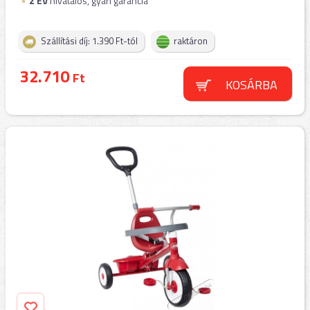
2
ÉV
hivatalos, gyári garancia
Szállítási díj: 1.390 Ft-tól
raktáron
32.710
Ft
KOSÁRBA