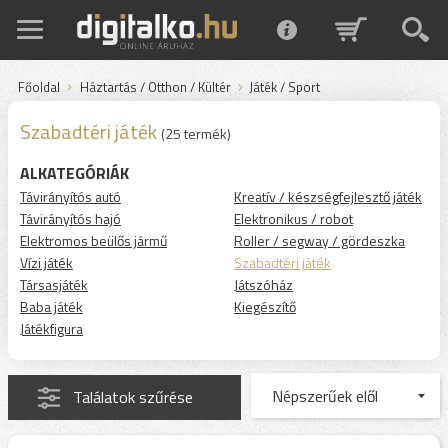
Főoldal
Háztartás / Otthon / Kültér
Játék / Sport
Szabadtéri játék
(25 termék)
ALKATEGÓRIÁK
Távirányítós autó
Kreatív / készségfejlesztő játék
Távirányítós hajó
Elektronikus / robot
Elektromos beülős jármű
Roller / segway / gördeszka
Vízi játék
Szabadtéri játék
Társasjáték
Játszóház
Baba játék
Kiegészítő
Játékfigura
Találatok szűrése