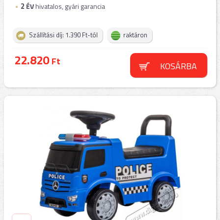
2
ÉV
hivatalos, gyári garancia
Szállítási díj: 1.390 Ft-tól
raktáron
22.820
Ft
KOSÁRBA