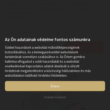
Dolu Traktor pedálokkal és utánfutóval, Zöld | Ideális a
motorikus funkciók fejlesztésére. | Jellemzők:haladás
pedálozással | ...
2
ÉV
hivatalos, gyári garancia
Szállítási díj: 1.390 Ft-tól
raktáron
Az Ön adatainak védelme fontos számunkra
29.120
Ft
KOSÁRBA
Sütiket használunk a weboldal működőképességének
biztosításához, és a beleegyezéseddel weboldalunk
tartalmának személyre szabásához is. Az Értem gombra
kattintva elfogadod a sütik használatát és a weboldal
viselkedésével kapcsolatos adatok átadását a célzott
hirdetések megjelenítésére a közösségi hálózatokon és más
weboldalakon található hirdetési felületeken.
Értem
Elutasít mindent