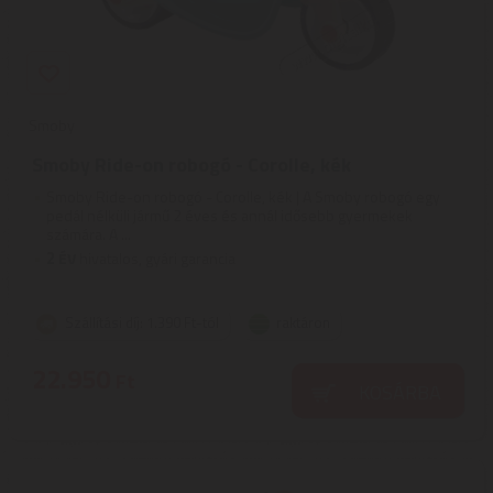
Smoby
Smoby Ride-on robogó - Corolle, kék
Smoby Ride-on robogó - Corolle, kék | A Smoby robogó egy
pedál nélküli jármű 2 éves és annál idősebb gyermekek
számára. A ...
2
ÉV
hivatalos, gyári garancia
Szállítási díj: 1.390 Ft-tól
raktáron
22.950
Ft
KOSÁRBA