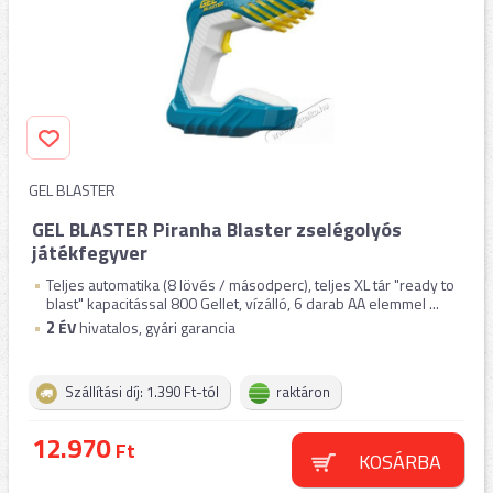
GEL BLASTER
GEL BLASTER Piranha Blaster zselégolyós
játékfegyver
Teljes automatika (8 lövés / másodperc), teljes XL tár "ready to
blast" kapacitással 800 Gellet, vízálló, 6 darab AA elemmel ...
2
ÉV
hivatalos, gyári garancia
Szállítási díj: 1.390 Ft-tól
raktáron
12.970
Ft
KOSÁRBA