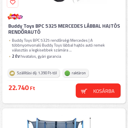
Buddy Toys BPC 5325 MERCEDES LÁBBAL HAJTÓS
RENDŐRAUTÓ
Buddy Toys BPC 5325 rendőrségi Mercedes | A
többnyomvonalú Buddy Toys lábbal hajtós autó remek
választás a legkisebbek számára ...
2
ÉV
hivatalos, gyári garancia
Szállítási díj: 1.390 Ft-tól
raktáron
22.740
Ft
KOSÁRBA