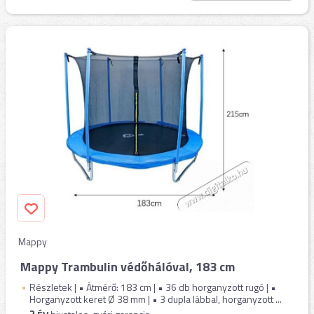
Mappy
Mappy Trambulin védőhálóval, 183 cm
Részletek | • Átmérő: 183 cm | • 36 db horganyzott rugó | •
Horganyzott keret Ø 38 mm | • 3 dupla lábbal, horganyzott ...