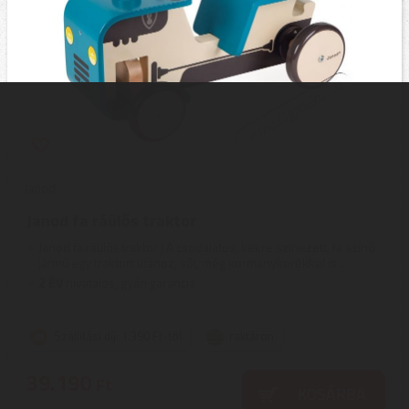
Janod
Janod fa ráülős traktor
Janod fa ráülős traktor | A csodálatos, kékre színezett, fa színű
jármű egy traktort utánoz, sőt, még kormánykerékkel is ...
2
ÉV
hivatalos, gyári garancia
Szállítási díj: 1.390 Ft-tól
raktáron
39.190
Ft
KOSÁRBA