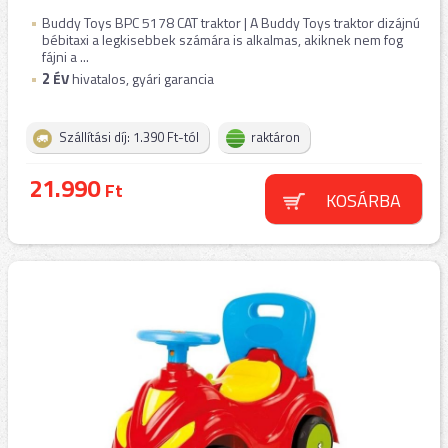
Buddy Toys BPC 5178 CAT traktor | A Buddy Toys traktor dizájnú
bébitaxi a legkisebbek számára is alkalmas, akiknek nem fog
fájni a ...
2
ÉV
hivatalos, gyári garancia
Szállítási díj: 1.390 Ft-tól
raktáron
21.990
Ft
KOSÁRBA