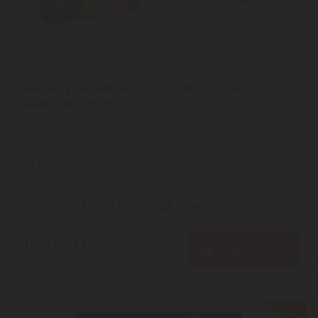
Bestway
Bestway felfújható játék, Jumbo Flamingo,
340x110x193 cm
Bestway felfújható játék, Jumbo Flamingo, 340x110x193 cm |
Mondjon búcsút az unalmas, porral és rozsdával borított
esőztetőknek ...
2
ÉV
hivatalos, gyári garancia
Szállítási díj: 1.390 Ft-tól
raktáron
10.320
Ft
KOSÁRBA
-22%