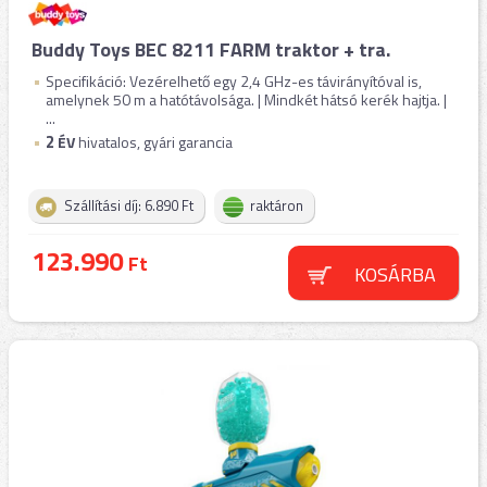
Buddy Toys BEC 8211 FARM traktor + tra.
Specifikáció: Vezérelhető egy 2,4 GHz-es távirányítóval is,
amelynek 50 m a hatótávolsága. | Mindkét hátsó kerék hajtja. |
...
2
ÉV
hivatalos, gyári garancia
Szállítási díj: 6.890 Ft
raktáron
123.990
Ft
KOSÁRBA