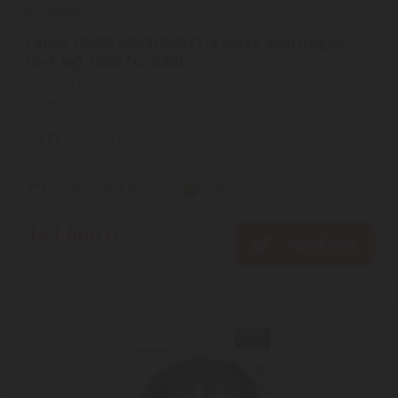
Candy CSWS 4642DW2/1-S mosó-szárítógép
(6+4 kg) 1400 fordulat
Smart | A Candy mosószárítógépeket azért hoztuk létre, hogy
megkönnyítsük mindennapjaidat. A Te kényelmed a mantránk:
ezért ...
2
ÉV
hivatalos, gyári garancia
Szállítási díj: 6.890 Ft
raktáron
143.460
Ft
KOSÁRBA