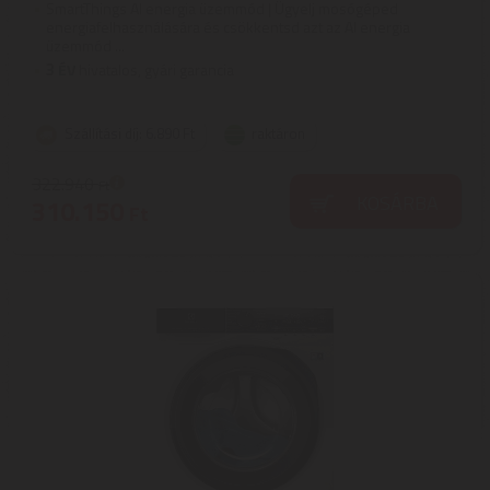
SmartThings AI energia üzemmód | Ügyelj mosógéped
energiafelhasználására és csökkentsd azt az AI energia
üzemmód ...
3
ÉV
hivatalos, gyári garancia
Szállítási díj: 6.890 Ft
raktáron
322.940
Ft
KOSÁRBA
310.150
Ft