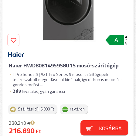
Haier HWD80B14959S8U1S mosó-szárítógép
I-Pro Series 5 | Az I-Pro Series 5 mosó-szárítógépek
testreszabott megoldásokat kínálnak, így otthon is maximális
gondoskodást ...
2
ÉV
hivatalos, gyári garancia
Szállítási díj: 6.890 Ft
raktáron
230.210
Ft
KOSÁRBA
216.890
Ft