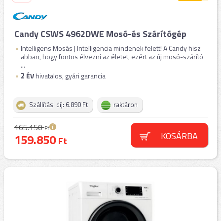
Candy CSWS 4962DWE Mosó-és Szárítógép
Intelligens Mosás | Intelligencia mindenek felett! A Candy hisz
abban, hogy fontos élvezni az életet, ezért az új mosó-szárító
...
2
ÉV
hivatalos, gyári garancia
Szállítási díj: 6.890 Ft
raktáron
165.150
Ft
KOSÁRBA
159.850
Ft