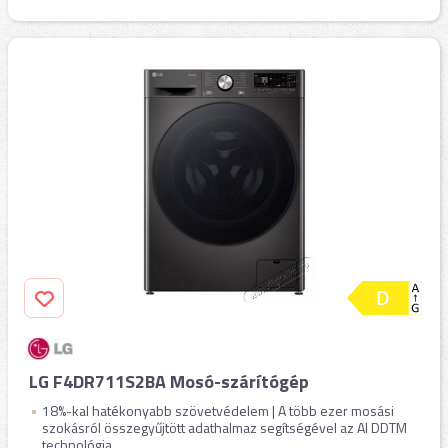
LG F4DR711S2BA Mosó-szárítógép
18%-kal hatékonyabb szövetvédelem | A több ezer mosási
szokásról összegyűjtött adathalmaz segítségével az AI DDTM
technológia ...