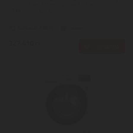
aktív hab | Élvezd a hatékony tisztítást, akár alacsony ...
3
ÉV
hivatalos, gyári garancia
Szállítási díj: 6.890 Ft
raktáron
327.410
Ft
KOSÁRBA