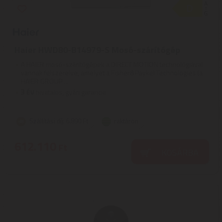
Haier HWD80-B14979-S Mosó-szárítógép
A HAIER mosó-szárítógépek a DIRECT MOTION technológiával
vannak felszerelve, amelyet a Fisher&Paykel Technologies (a
HAIER GROUP ...
3
ÉV
hivatalos, gyári garancia
Szállítási díj: 6.890 Ft
raktáron
612.110
Ft
KOSÁRBA