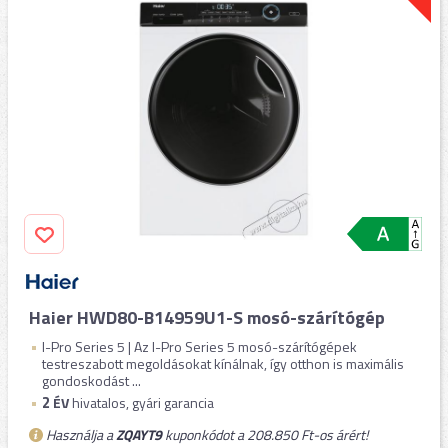
Haier HWD80-B14959U1-S mosó-szárítógép
I-Pro Series 5 | Az I-Pro Series 5 mosó-szárítógépek
testreszabott megoldásokat kínálnak, így otthon is maximális
gondoskodást ...
2
ÉV
hivatalos, gyári garancia
Használja a
ZQAYT9
kuponkódot a 208.850 Ft-os árért!