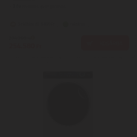
3
ÉV
hivatalos, gyári garancia
Szállítási díj: 6.890 Ft
raktáron
274.290
Ft
KOSÁRBA
254.580
Ft