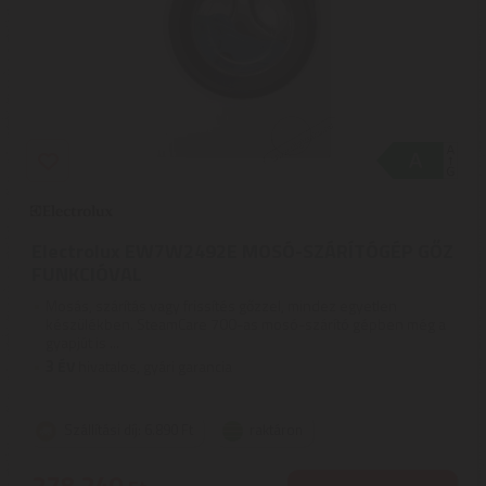
Electrolux EW7W2492E MOSÓ-SZÁRÍTÓGÉP GŐZ
FUNKCIÓVAL
Mosás, szárítás vagy frissítés gőzzel, mindez egyetlen
készülékben. SteamCare 700-as mosó-szárító gépben még a
gyapjút is ...
3
ÉV
hivatalos, gyári garancia
Szállítási díj: 6.890 Ft
raktáron
278.240