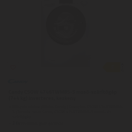
Candy CSOW 4746TWMB5-S mosó-szárítógép
(7+4 kg) inverteres, keskeny
Műszaki adatok | Márka: Candy | Cikkszám: CSOW 4746TWMB5-
S | Termék neve: Candy CSOW 4746TWMB5-S mosó- és
szárítógép ...
2
ÉV
hivatalos, gyári garancia