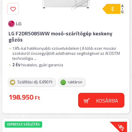
LG F2DR508SWW mosó-szárítógép keskeny
gőzös
18%-kal hatékonyabb szövetvédelem | A több ezer mosási
szokásról összegyűjtött adathalmaz segítségével az AI DDTM
technológia ...
2
ÉV
hivatalos, gyári garancia
Szállítási díj: 6.890 Ft
raktáron
198.950
Ft
KOSÁRBA
-8%
EXPRESSZ SZÁLLÍTÁS