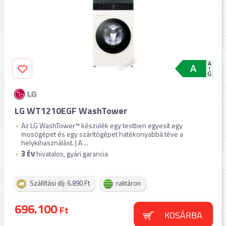
LG WT1210EGF WashTower
Az LG WashTower™ készülék egy testben egyesít egy
mosógépet és egy szárítógépet hatékonyabbá téve a
helykihasználást. | A ...
3
ÉV
hivatalos, gyári garancia
Szállítási díj: 6.890 Ft
raktáron
696.100
Ft
KOSÁRBA