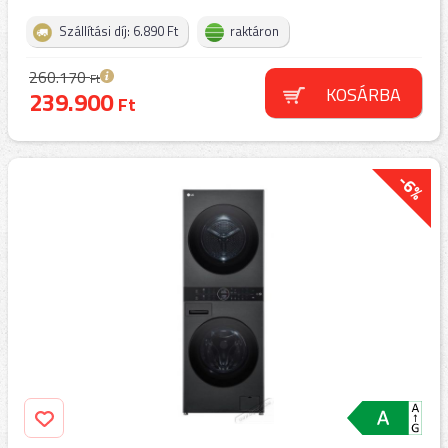
Szállítási díj: 6.890 Ft
raktáron
260.170
Ft
KOSÁRBA
239.900
Ft
-6%