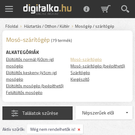
Főoldal
Háztartás / Otthon / Kültér
Mosógép / szárítógép
Mosó-szárítógép
(79 termék)
ALKATEGÓRIÁK
Elöltöltős normál (60cm-ig)
Mosó-szárítógép
mosógép
Mosó-szárítógép (beépíthető)
Elöltöltős keskeny (45cm-ig)
Szárítógép
mosógép
Kiegészítő
Elöltöltős mosógép (beépíthető)
Felültöltős mosógép
Találatok szűrése
Aktív szűrők:
Még nem rendelhetők is!