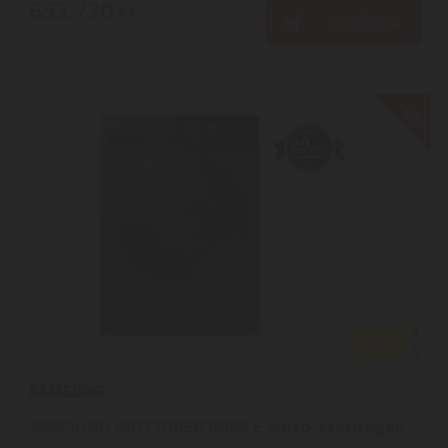
653.720
Ft
KOSÁRBA
-4%
SAMSUNG WD11DG5B15BBLE mosó-szárítógép