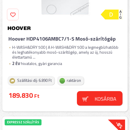
Hoover HDP4106AMBC7/1-S Mosó-szárítógép
H-WASH&DRY 500 | A H-WASH&DRY 500 a legmegbízhatóbb
és leghatékonyabb mosó-szárítógép, amely az új, hosszú
élettartamú ...
2
ÉV
hivatalos, gyári garancia
Szállítási díj: 6.890 Ft
raktáron
189.830
Ft
KOSÁRBA
-8%
EXPRESSZ SZÁLLÍTÁS