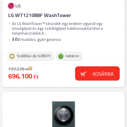
LG WT1210BBF WashTower
Az LG WashTower™ készülék egy testben egyesít egy
mosógépet és egy szárítógépet hatékonyabbá téve a
helykihasználást.A ...
3
ÉV
hivatalos, gyári garancia
Szállítási díj: 6.890 Ft
raktáron
737.270
Ft
KOSÁRBA
696.100
Ft