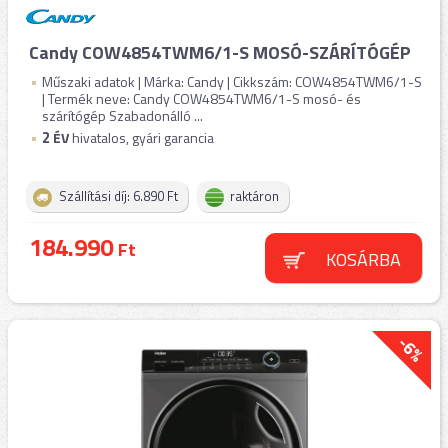
Candy COW4854TWM6/1-S MOSÓ-SZÁRÍTÓGÉP
Műszaki adatok | Márka: Candy | Cikkszám: COW4854TWM6/1-S
| Termék neve: Candy COW4854TWM6/1-S mosó- és
szárítógép Szabadonálló ...
2
ÉV
hivatalos, gyári garancia
Szállítási díj: 6.890 Ft
raktáron
184.990
Ft
KOSÁRBA
-6%