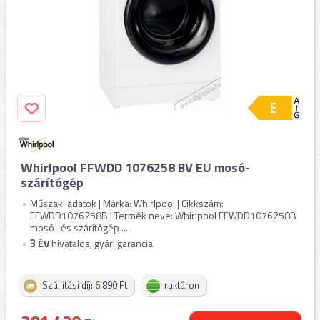
Whirlpool FFWDD 1076258 BV EU mosó-
szárítógép
Műszaki adatok | Márka: Whirlpool | Cikkszám:
FFWDD1076258B | Termék neve: Whirlpool FFWDD1076258B
mosó- és szárítógép ...
3
ÉV
hivatalos, gyári garancia
Szállítási díj: 6.890 Ft
raktáron