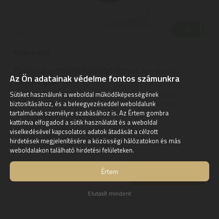
Electrolux EW8W4402QE UltraCare mosó-
Az Ön adatainak védelme fontos számunkra
szárítógép
Sütiket használunk a weboldal működőképességének
Mosás, szárítás vagy frissítés gőzzel, mindez egyetlen
készülékben. | A 800-as mosó-szárító gép az UltraCare ...
biztosításához, és a beleegyezéseddel weboldalunk
tartalmának személyre szabásához is. Az Értem gombra
3
ÉV
hivatalos, gyári garancia
kattintva elfogadod a sütik használatát és a weboldal
viselkedésével kapcsolatos adatok átadását a célzott
hirdetések megjelenítésére a közösségi hálózatokon és más
Szállítási díj: 6.890 Ft
raktáron
weboldalakon található hirdetési felületeken.
339.340
Ft
Értem
KOSÁRBA
Elutasít mindent