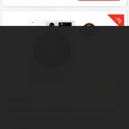
-7%
SAMSUNG WD11DG5B15BELE mosó-szárítógép
SmartThings AI energia üzemmód | Ügyelj mosógéped
energiafelhasználására és csökkentsd azt az AI energia
üzemmód ...