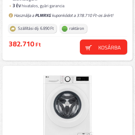
3
ÉV
hivatalos, gyári garancia
Használja a
PLMRXG
kuponkódot a 378.710 Ft-os árért!
Szállítási díj: 6.890 Ft
raktáron
382.710
Ft
KOSÁRBA