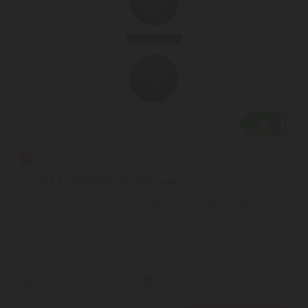
LG WT1210WWF WashTower
Az LG WashTower™ készülék egy testben egyesít egy
mosógépet és egy szárítógépet hatékonyabbá téve a
helykihasználást. A ...
3
ÉV
hivatalos, gyári garancia
Szállítási díj: 6.890 Ft
raktáron