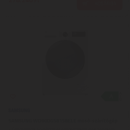
Ft
KOSÁRBA
SAMSUNG WD90DG5B15BELE mosó-szárítógép
Gondoskodik a ruháidról és energiát takarít meg | Hatékony