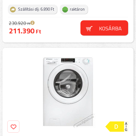
Szállítási díj: 6.890 Ft
raktáron
230.920
Ft
KOSÁRBA
211.390
Ft