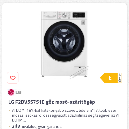
LG F2DV5S7S1E gőz mosó-szárítógép
AI DD™ | 18%-kal hatékonyabb szövetvédelem* | A több ezer
mosási szokásról összegyűjtött adathalmaz segítségével az AI
DDTM ...
2
ÉV
hivatalos, gyári garancia