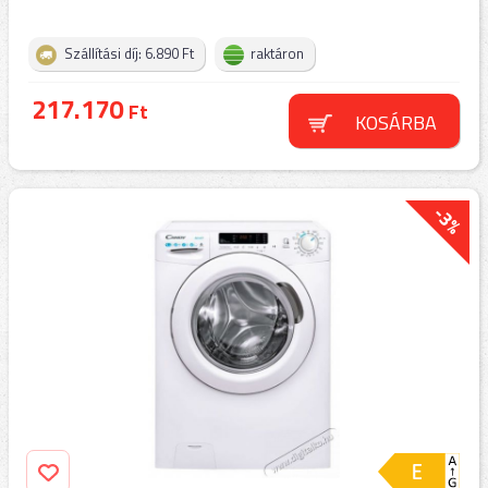
Szállítási díj: 6.890 Ft
raktáron
217.170
Ft
KOSÁRBA
-3%