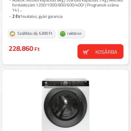
fordulatszám 1200/1000/800/600/400/ | Programok száma
14 | ...
2
ÉV
hivatalos, gyári garancia
Szállítási díj: 6.890 Ft
raktáron
228.860
Ft
KOSÁRBA