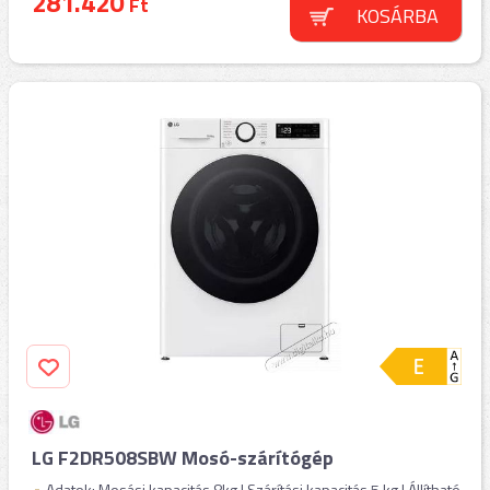
281.420
Ft
KOSÁRBA
LG F2DR508SBW Mosó-szárítógép
Adatok: Mosási kapacitás 8kg | Szárítási kapacitás 5 kg | Állítható