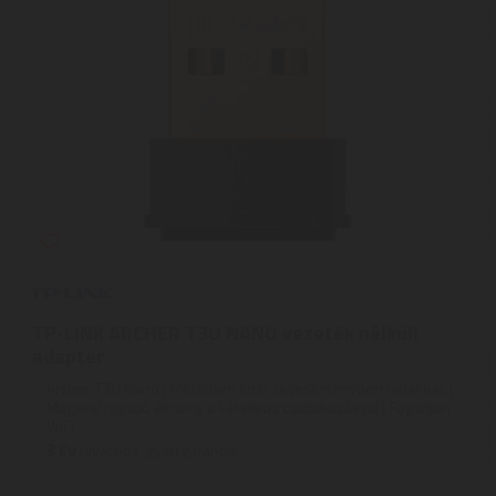
TP-LINK ARCHER T3U NANO vezeték nélküli
adapter
Archer T3U Nano | Méretben kicsi, teljesítményben hatalmas |
Magával ragadó élmény a kétsávos csatlakozással | Fogadjon
WiFi ...
3
ÉV
hivatalos, gyári garancia