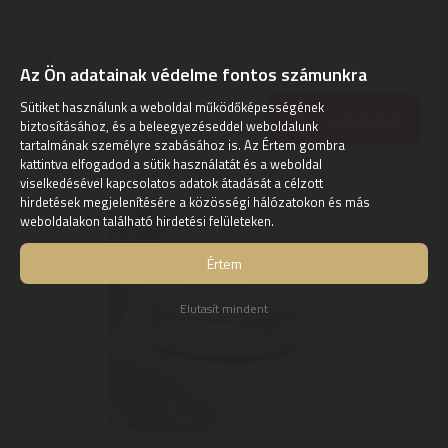
Szállítási díj: 990 Ft-tól
raktáron
Az Ön adatainak védelme fontos számunkra
6.140
Sütiket használunk a weboldal működőképességének
Ft
KOSÁRBA
biztosításához, és a beleegyezéseddel weboldalunk
tartalmának személyre szabásához is. Az Értem gombra
kattintva elfogadod a sütik használatát és a weboldal
viselkedésével kapcsolatos adatok átadását a célzott
hirdetések megjelenítésére a közösségi hálózatokon és más
weboldalakon található hirdetési felületeken.
Értem
Elutasít mindent