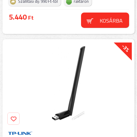
Szállítási díj: 990 Ft-tól
raktáron
5.440
Ft
KOSÁRBA
-3%