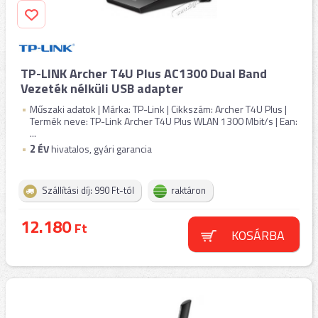
TP-LINK Archer T4U Plus AC1300 Dual Band
Vezeték nélküli USB adapter
Műszaki adatok | Márka: TP-Link | Cikkszám: Archer T4U Plus |
Termék neve: TP-Link Archer T4U Plus WLAN 1300 Mbit/s | Ean:
...
2
ÉV
hivatalos, gyári garancia
Szállítási díj: 990 Ft-tól
raktáron
12.180
Ft
KOSÁRBA