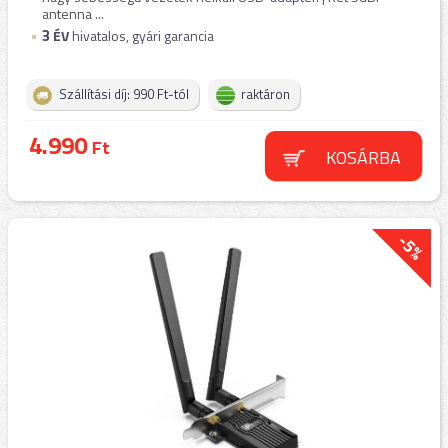
antenna ...
3
ÉV
hivatalos, gyári garancia
Szállítási díj: 990 Ft-tól
raktáron
4.990
Ft
KOSÁRBA
-5%