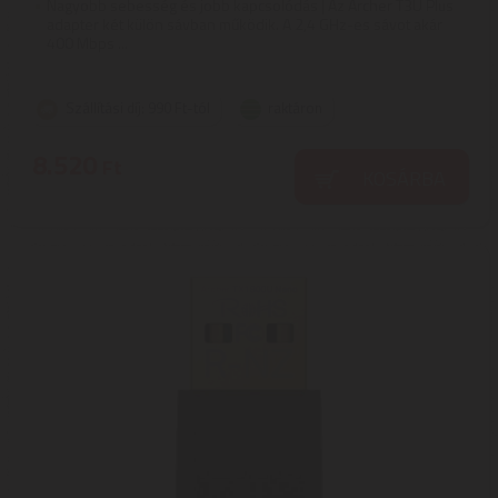
Nagyobb sebesség és jobb kapcsolódás | Az Archer T3U Plus
adapter két külön sávban működik. A 2,4 GHz-es sávot akár
400 Mbps ...
Szállítási díj: 990 Ft-tól
raktáron
8.520
Ft
KOSÁRBA