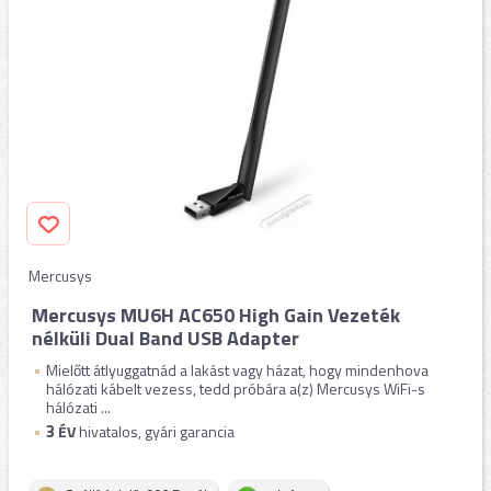
Mercusys
Mercusys MU6H AC650 High Gain Vezeték
nélküli Dual Band USB Adapter
Mielőtt átlyuggatnád a lakást vagy házat, hogy mindenhova
hálózati kábelt vezess, tedd próbára a(z) Mercusys WiFi-s
hálózati ...
3
ÉV
hivatalos, gyári garancia