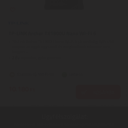
TP-LINK Archer TX1800U Nano Wi-Fi 6
TP-Link Archer TX1800U Nano Wi-Fi 6 | A minőségi WiFi USB
adapter az egyik egyszerű és megfizethető módszer arra,
hogyan ...
2
ÉV
hivatalos, gyári garancia
Szállítási díj: 990 Ft-tól
raktáron
10.180
Ft
KOSÁRBA
Ügyfélszolgálat:
Kérdéseivel, észrevételeivel keresse ügyfélszolgálatunkat