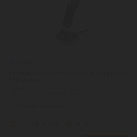
TP-LINK Archer T4UH v2 AC1300 Vezeték nélküli
USB adapter
Termékjellemző | Alapadatok | Vezeték nélküli: Igen | 802.11AC:
Igen | Sebesség: 1200Mbps | Szabvány: 802.11a/b/g/n |
Csatlakozó(k) ...
3
ÉV
hivatalos, gyári garancia
Szállítási díj: 990 Ft-tól
raktáron