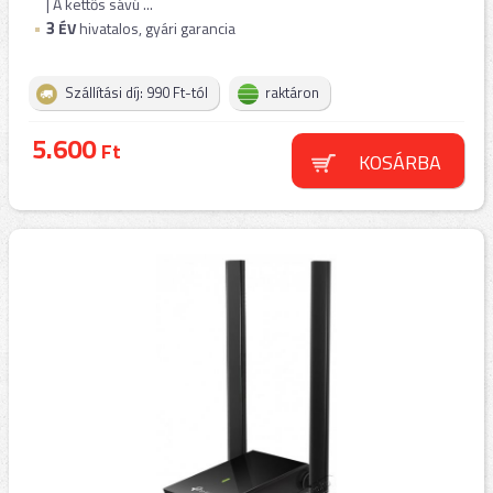
| A kettős sávú ...
3
ÉV
hivatalos, gyári garancia
Szállítási díj: 990 Ft-tól
raktáron
5.600
Ft
KOSÁRBA