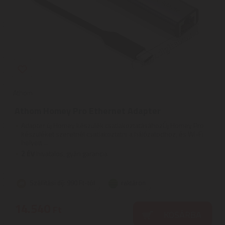
Athom
Athom Homey Pro Ethernet Adapter
Adapter új Homey készülék csatlakoztatásáhozÚj Homey Pro
készüléket szeretnél csatlakoztatni a hálózatodhoz, és Wi-Fi
helyett ...
2
ÉV
hivatalos, gyári garancia
Szállítási díj: 990 Ft-tól
raktáron
14.540
Ft
KOSÁRBA