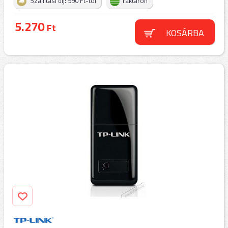
Szállítási díj: 990 Ft-tól
raktáron
5.270
Ft
KOSÁRBA