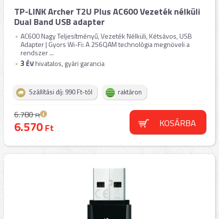
TP-LINK Archer T2U Plus AC600 Vezeték nélküli
Dual Band USB adapter
AC600 Nagy Teljesítményű, Vezeték Nélküli, Kétsávos, USB
Adapter | Gyors Wi-Fi: A 256QAM technológia megnöveli a
rendszer ...
3
ÉV
hivatalos, gyári garancia
Szállítási díj: 990 Ft-tól
raktáron
6.780
Ft
KOSÁRBA
6.570
Ft