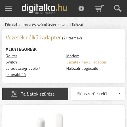
Főoldal
Iroda és számítástechnika
Hálózat
Vezeték nélküli adapter
(21 termék)
ALKATEGÓRIÁK
Router
Modem
Switch
Vezeték nélküli adapter
Lefedettségnövelő /
Hálózati kiegészítő
jeltovábbító
Találatok szűrése