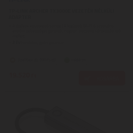
TP-LINK ARCHER TX3000E VEZETÉK NÉLKÜLI
ADAPTER
A játékok következő szintje | A legújabb Wi-Fi 6 szabvány
extrém sebességet garantál, nagyon alacsony várakozási idő
mellett, ...
3
ÉV
hivatalos, gyári garancia
Szállítási díj: 990 Ft-tól
raktáron
19.520
Ft
KOSÁRBA