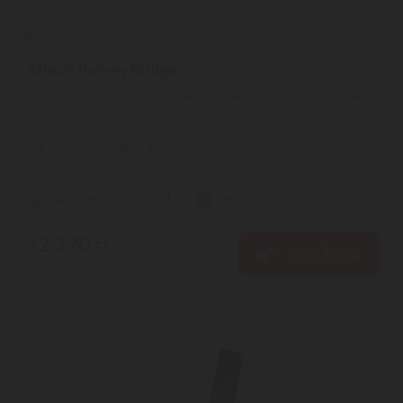
Athom
Athom Homey Bridge
body { font-family: "Times New Roman"; font-size: 12pt; line-
height: 1.0; margin: 0; padding: 0;}div { margin-bottom: 0;
padding-bottom: ...
2
ÉV
hivatalos, gyári garancia
Szállítási díj: 990 Ft-tól
raktáron
32.270
Ft
KOSÁRBA