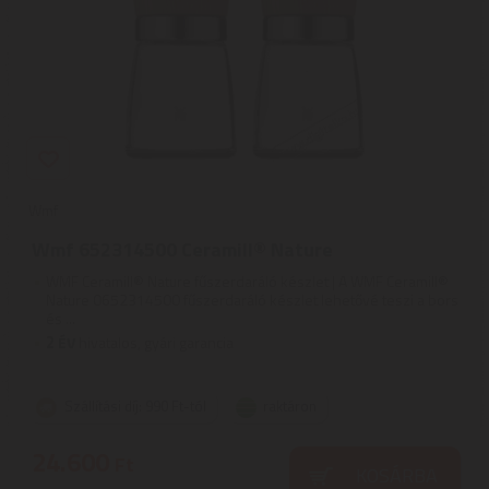
Wmf
Wmf 652314500 Ceramill® Nature
WMF Ceramill® Nature fűszerdaráló készlet | A WMF Ceramill®
Nature 0652314500 fűszerdaráló készlet lehetővé teszi a bors
és ...
2
ÉV
hivatalos, gyári garancia
Szállítási díj: 990 Ft-tól
raktáron
24.600
Ft
KOSÁRBA