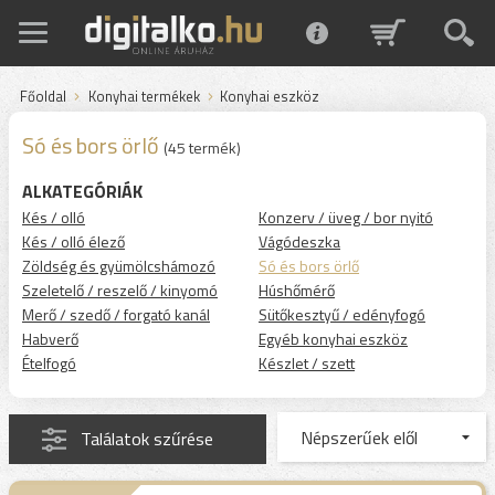
Főoldal
Konyhai termékek
Konyhai eszköz
Só és bors örlő
(45 termék)
ALKATEGÓRIÁK
Kés / olló
Konzerv / üveg / bor nyitó
Kés / olló élező
Vágódeszka
Zöldség és gyümölcshámozó
Só és bors örlő
Szeletelő / reszelő / kinyomó
Húshőmérő
Merő / szedő / forgató kanál
Sütőkesztyű / edényfogó
Habverő
Egyéb konyhai eszköz
Ételfogó
Készlet / szett
Találatok szűrése