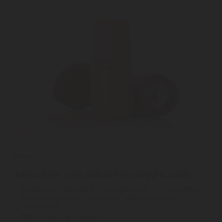
AdHoc
AdHoc Bors- vagy sóőrlő Yono tölgyfa, natúr
AdHoc Bors- vagy sóőrlő Yono tölgyfa, natúr | A kitűnő AdHoc
Borshoz vagy sóhoz Yono tölgyfa, natúr egy praktikus
fűszerdaráló ...
2
ÉV
hivatalos, gyári garancia