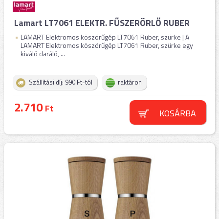
Lamart LT7061 ELEKTR. FŰSZERÖRLŐ RUBER
LAMART Elektromos köszörűgép LT7061 Ruber, szürke | A
LAMART Elektromos köszörűgép LT7061 Ruber, szürke egy
kiváló daráló, ...
Szállítási díj: 990 Ft-tól
raktáron
2.710
Ft
KOSÁRBA