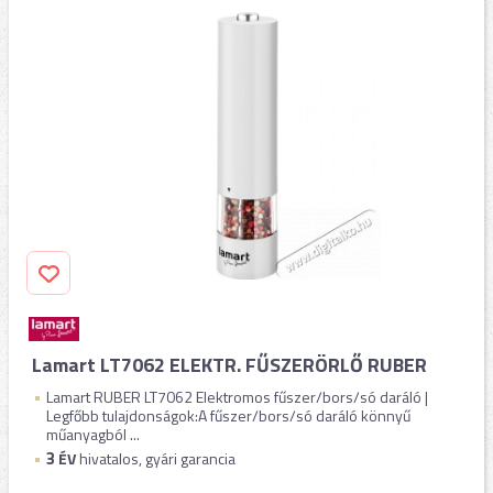
Lamart LT7062 ELEKTR. FŰSZERÖRLŐ RUBER
Lamart RUBER LT7062 Elektromos fűszer/bors/só daráló |
Legfőbb tulajdonságok:A fűszer/bors/só daráló könnyű
műanyagból ...
3
ÉV
hivatalos, gyári garancia