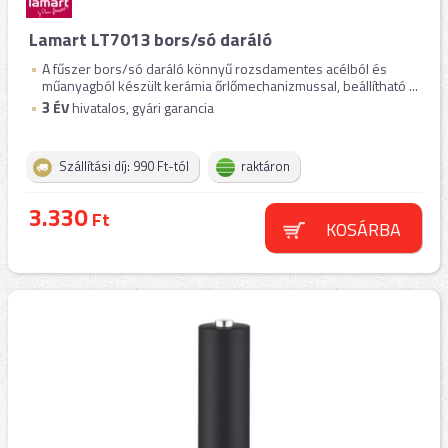
Lamart LT7013 bors/só daráló
A fűszer bors/só daráló könnyű rozsdamentes acélból és
műanyagból készült kerámia őrlőmechanizmussal, beállítható ...
3
ÉV
hivatalos, gyári garancia
Szállítási díj: 990 Ft-tól
raktáron
3.330
Ft
KOSÁRBA