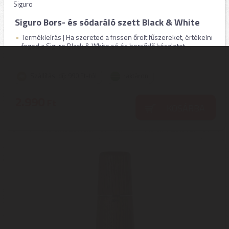
Siguro
Siguro Bors- és sódaráló szett Black & White
Termékleírás | Ha szereted a frissen őrölt fűszereket, értékelni
fogod a Siguro Black & White só és borsőrlő készletet. ...
Szállítási díj: 990 Ft-tól
raktáron
2.990
Ft
KOSÁRBA