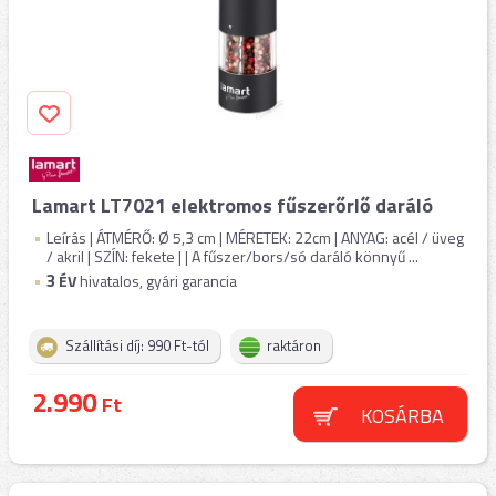
Lamart LT7021 elektromos fűszerőrlő daráló
Leírás | ÁTMÉRŐ: Ø 5,3 cm | MÉRETEK: 22cm | ANYAG: acél / üveg
/ akril | SZÍN: fekete | | A fűszer/bors/só daráló könnyű ...
3
ÉV
hivatalos, gyári garancia
Szállítási díj: 990 Ft-tól
raktáron
2.990
Ft
KOSÁRBA