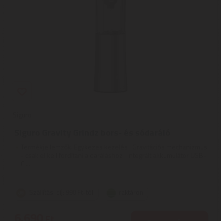
Siguro
Siguro Gravity Grindz bors- és sódaráló
Termékjellemzők: Egykezes kezelés | Gravitációs mechanizmus
- csak el kell fordítani a daráláshoz | Integrált akkumulátor USB-
C ...
Szállítási díj: 990 Ft-tól
raktáron
6.690
Ft