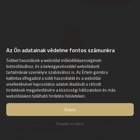
Az Ön adatainak védelme fontos számunkra
Sütiket használunk a weboldal működőképességének
biztosításához, és a beleegyezéseddel weboldalunk
tartalmának személyre szabásához is. Az Értem gombra
kattintva elfogadod a sütik használatát és a weboldal
viselkedésével kapcsolatos adatok átadását a célzott
hirdetések megjelenítésére a közösségi hálózatokon és más
weboldalakon található hirdetési felületeken.
Értem
AdHoc
AdHoc borshoz vagy sóhoz, Yono, CeraCut,
Elutasít mindent
tölgyfa, natúr 18 cm
AdHoc borshoz vagy sóhoz, Yono, CeraCut, tölgyfa, natúr 18 cm |