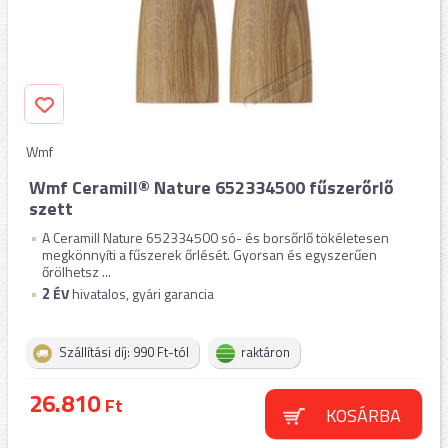
Wmf
Wmf Ceramill® Nature 652334500 fűszerőrlő
szett
A Ceramill Nature 652334500 só- és borsőrlő tökéletesen
megkönnyíti a fűszerek őrlését. Gyorsan és egyszerűen
őrölhetsz ...
2
ÉV
hivatalos, gyári garancia
Szállítási díj: 990 Ft-tól
raktáron
26.810
Ft
KOSÁRBA