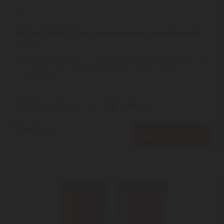
APS
APS ECONOMIC Só-, borsszóró és mustártartó
40457
APS ECONOMIC Só-, borsszóró és mustártartó 40457Egyszerű
kialakításának köszönhetően az ízléses fűszerkészlet
bármilyen ...
Szállítási díj: 990 Ft-tól
raktáron
5.100
Ft
KOSÁRBA