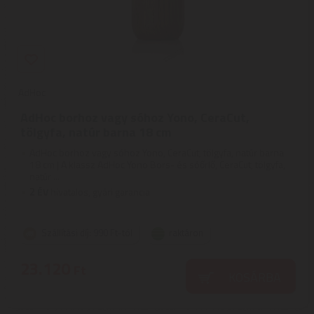
AdHoc
AdHoc borhoz vagy sóhoz Yono, CeraCut,
tölgyfa, natúr barna 18 cm
AdHoc borhoz vagy sóhoz Yono, CeraCut, tölgyfa, natúr barna
18 cm | A klassz AdHoc Yono Bors- és sóőrlő, CeraCut, tölgyfa,
natúr ...
2
ÉV
hivatalos, gyári garancia
Szállítási díj: 990 Ft-tól
raktáron
23.120
Ft
KOSÁRBA