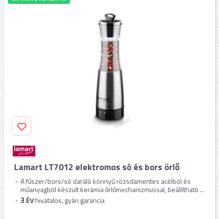
Lamart LT7012 elektromos só és bors örlő
A fűszer/bors/só daráló könnyű rozsdamentes acélból és
műanyagból készült kerámia őrlőmechanizmussal, beállítható ...
3
ÉV
hivatalos, gyári garancia