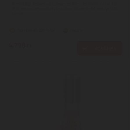
A minőségi Kesper rozsdamentes bors- és sóőrlő 22 cm, két
őrlő mechanizmussal egy praktikus fűszerdaráló amellyel sót,
borsot ...
Szállítási díj: 990 Ft-tól
raktáron
4.720
Ft
KOSÁRBA