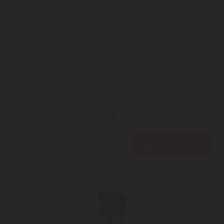
TESCOMA
TESCOMA GrandCHEF Sóőrlő
A TESCOMA GrandCHEF sóörlő főbb jellemzői: Sóőrlő kerámia
őrlőszerkezettel | Beállítható őrlési finomság | Fel van ...
Szállítási díj: 990 Ft-tól
raktáron
8.510
Ft
KOSÁRBA