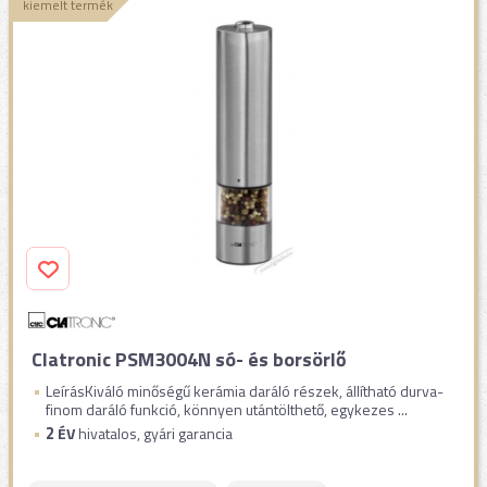
kiemelt termék
Clatronic PSM3004N só- és borsörlő
LeírásKiváló minőségű kerámia daráló részek, állítható durva-
finom daráló funkció, könnyen utántölthető, egykezes ...
2
ÉV
hivatalos, gyári garancia