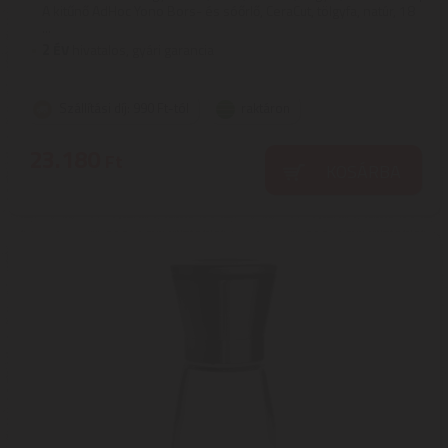
A kitűnő AdHoc Yono Bors- és sóőrlő, CeraCut, tölgyfa, natúr, 18
...
2
ÉV
hivatalos, gyári garancia
Szállítási díj: 990 Ft-tól
raktáron
23.180
Ft
KOSÁRBA