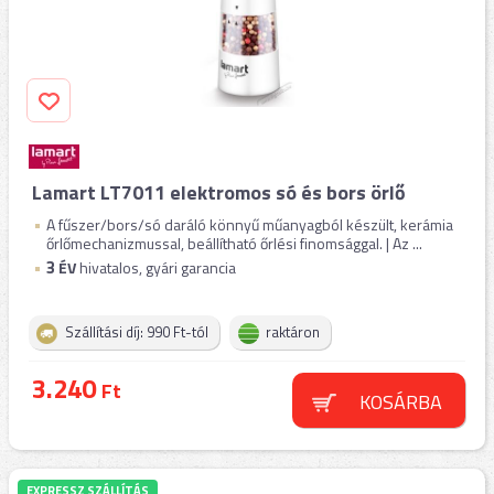
Lamart LT7011 elektromos só és bors örlő
A fűszer/bors/só daráló könnyű műanyagból készült, kerámia
őrlőmechanizmussal, beállítható őrlési finomsággal. | Az ...
3
ÉV
hivatalos, gyári garancia
Szállítási díj: 990 Ft-tól
raktáron
3.240
Ft
KOSÁRBA
EXPRESSZ SZÁLLÍTÁS