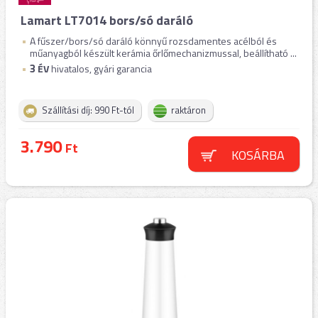
Lamart LT7014 bors/só daráló
A fűszer/bors/só daráló könnyű rozsdamentes acélból és
műanyagból készült kerámia őrlőmechanizmussal, beállítható ...
3
ÉV
hivatalos, gyári garancia
Szállítási díj: 990 Ft-tól
raktáron
3.790
Ft
KOSÁRBA