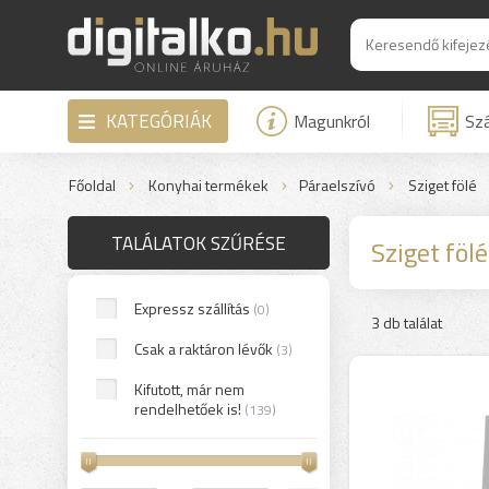
KATEGÓRIÁK
Magunkról
Szá
Főoldal
Konyhai termékek
Páraelszívó
Sziget fölé
TALÁLATOK SZŰRÉSE
Sziget fölé
Expressz szállítás
(0)
3 db találat
Csak a raktáron lévők
(3)
Kifutott, már nem
rendelhetőek is!
(139)