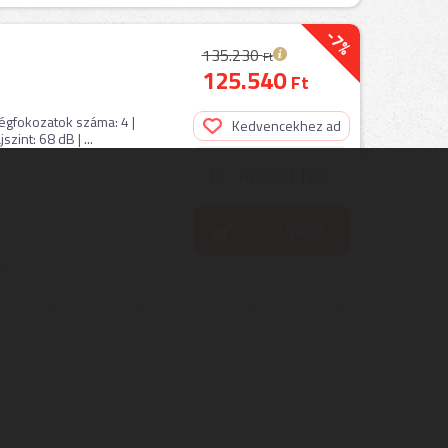
-7%
135.230
Ft
125.540
Ft
égfokozatok száma: 4 |
Kedvencekhez ad
zint: 68 dB | ...
RÉSZLETEK
KOSÁRBA
on