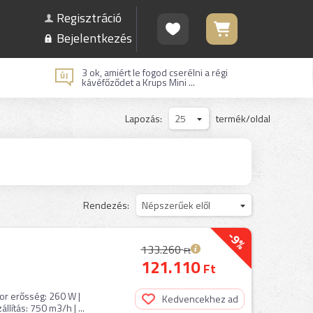
Regisztráció
Bejelentkezés
3 ok, amiért le fogod cserélni a régi
kávéfőződet a Krups Mini ...
Lapozás:
25
termék/oldal
Rendezés:
Népszerűek elől
-9%
133.260
Ft
121.110
Ft
or erősség: 260 W |
Kedvencekhez ad
lítás: 750 m3/h | ...