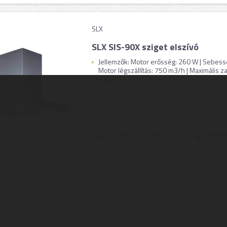
SLX
SLX SIS-90X sziget elszívó
Jellemzők: Motor erősség: 260 W | Sebess
Motor légszállítás: 750 m3/h | Maximális zajs
2
ÉV
hivatalos, gyári garancia
Szállítási díj: 1.390 Ft-tól
raktár