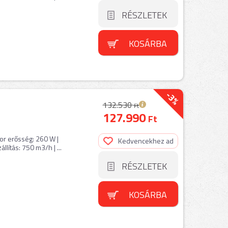
RÉSZLETEK
KOSÁRBA
-3%
132.530
Ft
127.990
Ft
or erősség: 260 W |
Kedvencekhez ad
lítás: 750 m3/h | ...
RÉSZLETEK
KOSÁRBA