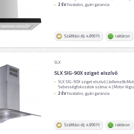
2
ÉV
hivatalos, gyári garancia
Szállítási díj: 4.890 Ft
raktáron
SLX
SLX SIG-90X sziget elszívó
SLX SIG-90X sziget elszívó | Jellemzők:Mot
Sebességfokozatok száma: 4 | Motor légszál
2
ÉV
hivatalos, gyári garancia
Szállítási díj: 4.890 Ft
raktáron