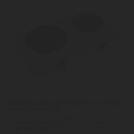
Rohnson
Rohnson R-2440 Konyhai kisgép (sütés / főzés /
hűtés / ételkészítés)
Rohnson R-2440 Konyhai kisgép | A 2100-2500 W
teljesítményű ROHNSON két lapos főzőlap tökéletes segítség,
ha kis lakásban, vagy ...