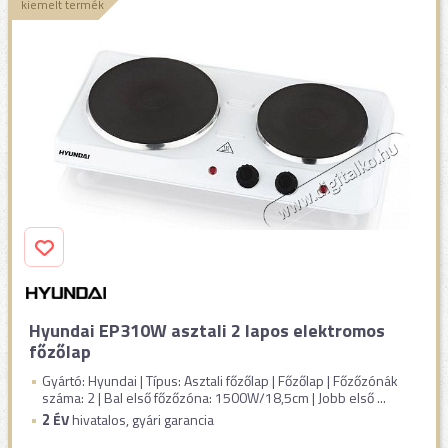
kiemelt termék
Hyundai EP310W asztali 2 lapos elektromos
főzőlap
Gyártó: Hyundai | Típus: Asztali főzőlap | Főzőlap | Főzőzónák
száma: 2 | Bal első főzőzóna: 1500W/18,5cm | Jobb első ...
2
ÉV
hivatalos, gyári garancia