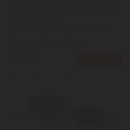
AEG 5000 SaphirMatt SE TO64IC0FIT | Főzőlap AEG 5000
SaphirMatt SE TO64IC0FIT ... | A minőségi anyagból készült AEG
indukciós ...
2
ÉV
hivatalos, gyári garancia
Használja a
WKHKLX
kuponkódot a 164.830 Ft-os árért!
Szállítási díj: 1.390 Ft-tól
raktáron
166.830
Ft
KOSÁRBA