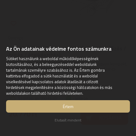
Concept
Concept VE3025 Konyhai kisgép (sütés / főzés /
Az Ön adatainak védelme fontos számunkra
hűtés / ételkészítés)
Sütiket használunk a weboldal működőképességének
Concept VE3025 | A CONCEPT VE3025 főzőlap nagyon kompakt,
biztosításához, és a beleegyezéseddel weboldalunk
könnyen hordozható, és mindenhol hasznos, ahol nincs
tartalmának személyre szabásához is. Az Értem gombra
tűzhely. Előnye, hogy ...
kattintva elfogadod a sütik használatát és a weboldal
2
ÉV
hivatalos, gyári garancia
viselkedésével kapcsolatos adatok átadását a célzott
hirdetések megjelenítésére a közösségi hálózatokon és más
weboldalakon található hirdetési felületeken.
Szállítási díj: 990 Ft-tól
raktáron
Értem
20.770
Ft
KOSÁRBA
Elutasít mindent