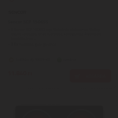
Sencor SCP 1506SS
A Sencor SCP 1506SS egy főzőzónás elektromos főzőlap
ideális választás lehet nyaralóba, kollégiumba. A kompakt
kialakításának ...
2
ÉV
hivatalos, gyári garancia
Szállítási díj: 990 Ft-tól
raktáron
11.840
Ft
KOSÁRBA