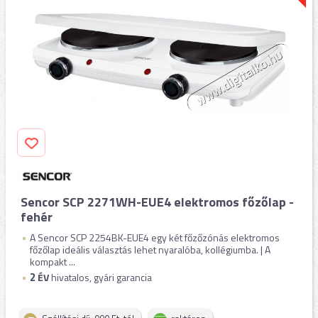
Sencor SCP 2271WH-EUE4 elektromos főzőlap -
fehér
A Sencor SCP 2254BK-EUE4 egy két főzőzónás elektromos
főzőlap ideális választás lehet nyaralóba, kollégiumba. | A
kompakt ...
2
ÉV
hivatalos, gyári garancia