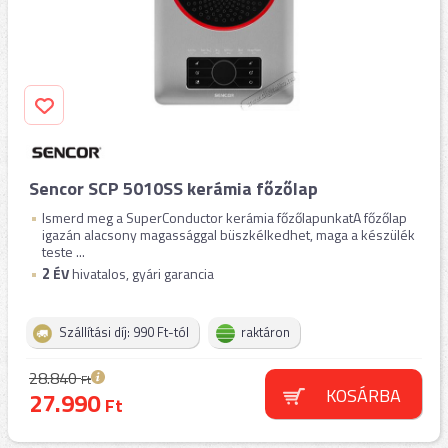
Sencor SCP 5010SS kerámia főzőlap
Ismerd meg a SuperConductor kerámia főzőlapunkatA főzőlap
igazán alacsony magassággal büszkélkedhet, maga a készülék
teste ...
2
ÉV
hivatalos, gyári garancia
Szállítási díj: 990 Ft-tól
raktáron
28.840
Ft
KOSÁRBA
27.990
Ft