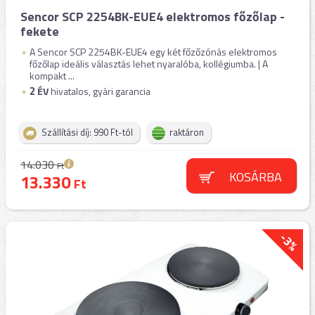
Sencor SCP 2254BK-EUE4 elektromos főzőlap -
fekete
A Sencor SCP 2254BK-EUE4 egy két főzőzónás elektromos
főzőlap ideális választás lehet nyaralóba, kollégiumba. | A
kompakt ...
2
ÉV
hivatalos, gyári garancia
Szállítási díj: 990 Ft-tól
raktáron
14.030
Ft
KOSÁRBA
13.330
Ft
-3%