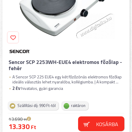
Sencor SCP 2253WH-EUE4 elektromos főzőlap -
fehér
A Sencor SCP 225 EUE4 egy két főzőzónás elektromos főzőlap
ideális választás lehet nyaralóba, kollégiumba. | A kompakt ...
2
ÉV
hivatalos, gyári garancia
Szállítási díj: 990 Ft-tól
raktáron
13.690
Ft
KOSÁRBA
13.330
Ft