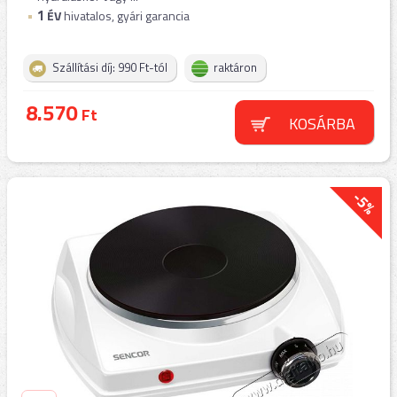
1
ÉV
hivatalos, gyári garancia
Szállítási díj: 990 Ft-tól
raktáron
8.570
Ft
KOSÁRBA
-5%