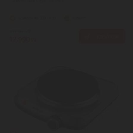
2
ÉV
hivatalos, gyári garancia
Szállítási díj: 990 Ft-tól
raktáron
18.080
Ft
KOSÁRBA
17.990
Ft