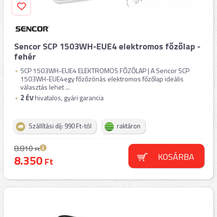
Sencor SCP 1503WH-EUE4 elektromos főzőlap -
fehér
SCP 1503WH-EUE4 ELEKTROMOS FŐZŐLAP | A Sencor SCP
1503WH-EUE4egy főzőzónás elektromos főzőlap ideális
választás lehet ...
2
ÉV
hivatalos, gyári garancia
Szállítási díj: 990 Ft-tól
raktáron
8.810
Ft
KOSÁRBA
8.350
Ft