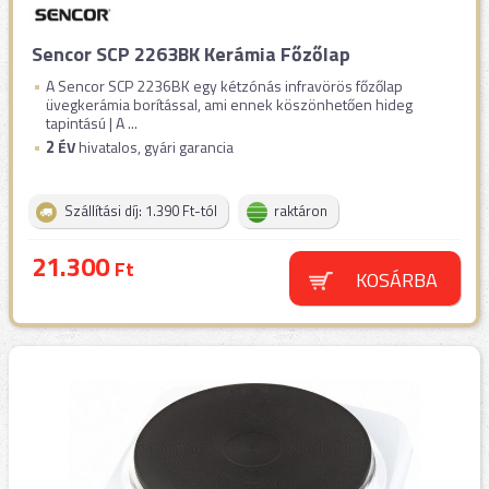
Sencor SCP 2263BK Kerámia Főzőlap
A Sencor SCP 2236BK egy kétzónás infravörös főzőlap
üvegkerámia borítással, ami ennek köszönhetően hideg
tapintású | A ...
2
ÉV
hivatalos, gyári garancia
Szállítási díj: 1.390 Ft-tól
raktáron
21.300
Ft
KOSÁRBA