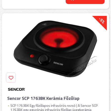
-5%
Sencor SCP 1763BK Kerámia Főzőlap
SCP 1763BK Egy főzőlapos infravörös rezsó | A Sencor SCP
1763BK egy egyzónás infravörös főzőlap üvegkerámia