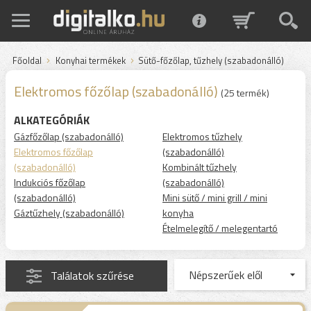
Főoldal
Konyhai termékek
Sütő-főzőlap, tűzhely (szabadonálló)
Elektromos főzőlap (szabadonálló)
(25 termék)
ALKATEGÓRIÁK
Gázfőzőlap (szabadonálló)
Elektromos tűzhely
Elektromos főzőlap
(szabadonálló)
(szabadonálló)
Kombinált tűzhely
Indukciós főzőlap
(szabadonálló)
(szabadonálló)
Mini sütő / mini grill / mini
Gáztűzhely (szabadonálló)
konyha
Ételmelegítő / melegentartó
Találatok szűrése