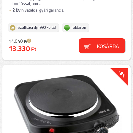
borítással, ami ...
2
ÉV
hivatalos, gyári garancia
Szállítási díj: 990 Ft-tól
raktáron
14.040
Ft
KOSÁRBA
13.330
Ft
-8%