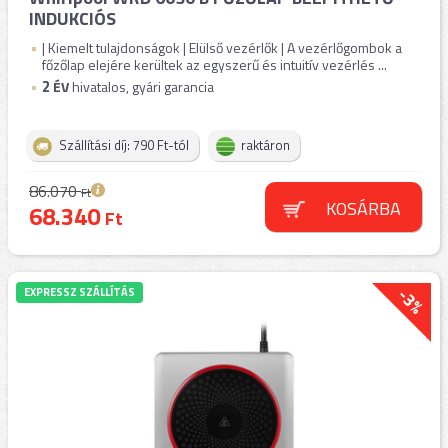
INDUKCIÓS
| Kiemelt tulajdonságok | Elülső vezérlők | A vezérlőgombok a
főzőlap elejére kerültek az egyszerű és intuitív vezérlés ...
2
ÉV
hivatalos, gyári garancia
Szállítási díj: 790 Ft-tól
raktáron
86.070
Ft
KOSÁRBA
68.340
Ft
-3%
EXPRESSZ SZÁLLÍTÁS