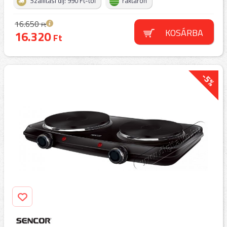
Szállítási díj: 990 Ft-tól
raktáron
16.650
Ft
KOSÁRBA
16.320
Ft
-5%