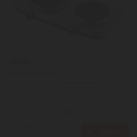
Sencor SCP 2256SS
A Sencor SCP 2256SS két főzőzónás elektromos főzőlap ideális
választás lehet nyaralóba, kollégiumba. A kompakt ...
2
ÉV
hivatalos, gyári garancia
Szállítási díj: 990 Ft-tól
raktáron
14.810
Ft
KOSÁRBA