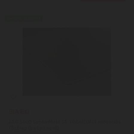
EXPRESSZ SZÁLLÍTÁS
AEG 5000 SaphirMatt SE TO64IC0FIT Indukciós
főzőlap (beépíthető)