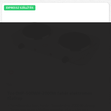
EXPRESSZ SZÁLLÍTÁS
Too
Too DHP-500WH-2000W fehér elektromos
főzőlap
Termékleírás | Szín: Fehér | Teljesítmény: 2000 W | Anyag:
Tartós fém kivitel | Főzőlap átmérője: 15.5 + 18.5 cm | ...