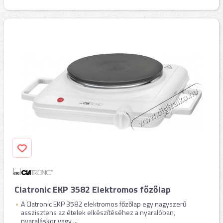
Clatronic EKP 3582 Elektromos főzőlap
A Clatronic EKP 3582 elektromos főzőlap egy nagyszerű
asszisztens az ételek elkészítéséhez a nyaralóban,
nyaraláskor vagy ...