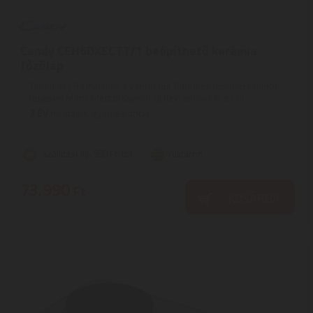
Candy CEH6DXECTT/1 beépíthető kerámia
főzőlap
Timeless | Bemutatjuk a vadonatúj Timeless termékcsaládot:
teljesen felfrissített dizájnnal, új flexi zónákkal, és új ...
2
ÉV
hivatalos, gyári garancia
Szállítási díj: 990 Ft-tól
raktáron
73.990
Ft
KOSÁRBA