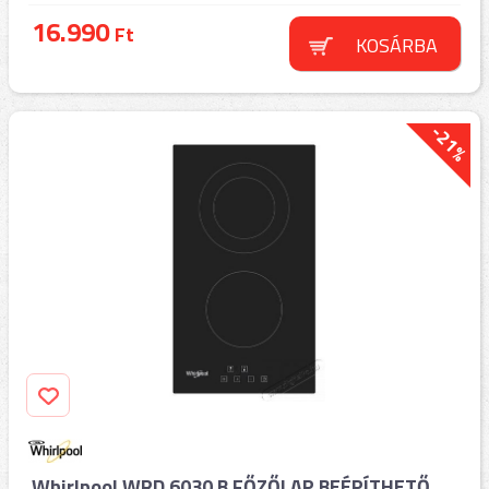
16.990
Ft
KOSÁRBA
-21%
Whirlpool WRD 6030 B FŐZŐLAP BEÉPÍTHETŐ