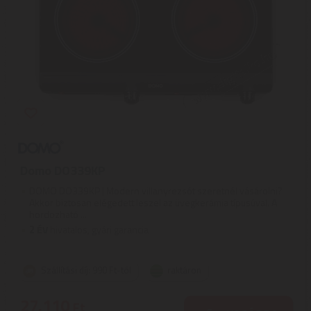
Domo DO339KP
DOMO DO339KP | Modern villanyrezsót szeretnél vásárolni?
Akkor biztosan elégedett leszel az üvegkerámia típusúval. A
hordozható ...
2
ÉV
hivatalos, gyári garancia
Szállítási díj: 990 Ft-tól
raktáron
27.110
Ft