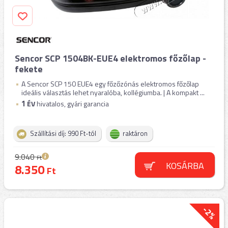
Sencor SCP 1504BK-EUE4 elektromos főzőlap -
fekete
A Sencor SCP 150 EUE4 egy főzőzónás elektromos főzőlap
ideális választás lehet nyaralóba, kollégiumba. | A kompakt ...
1
ÉV
hivatalos, gyári garancia
Szállítási díj: 990 Ft-tól
raktáron
9.040
Ft
KOSÁRBA
8.350
Ft
-2%