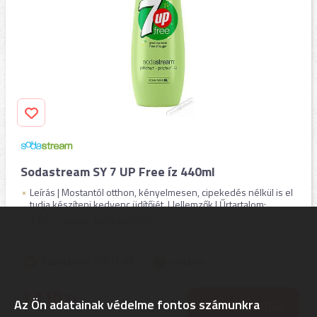
Sodastream SY 7 UP Free íz 440ml
Leírás | Mostantól otthon, kényelmesen, cipekedés nélkül is el
tudja készíteni kedvenc üdítőjét. | Jellemzők | Űrtartalom: ...
1
ÉV
hivatalos, gyári garancia
Szállítási díj: 990 Ft-tól
raktáron
3.110
Ft
Az Ön adatainak védelme fontos számunkra
KOSÁRBA