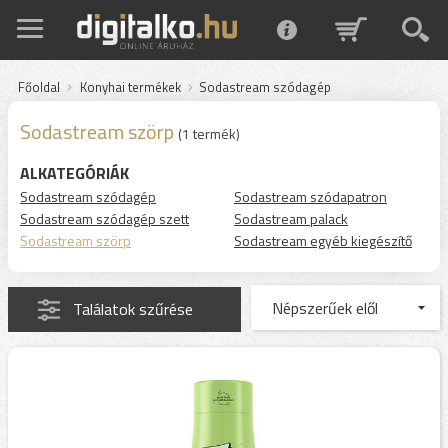
Főoldal
Konyhai termékek
Sodastream szódagép
Sodastream szörp
(1 termék)
ALKATEGÓRIÁK
Sodastream szódagép
Sodastream szódapatron
Sodastream szódagép szett
Sodastream palack
Sodastream szörp
Sodastream egyéb kiegészítő
Találatok szűrése