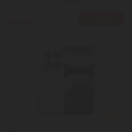
Szállítási díj: 990 Ft-tól
raktáron
361.400
Ft
KOSÁRBA
360.860
Ft