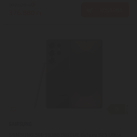
377.520
Ft
KOSÁRBA
376.880
Ft
SAMSUNG SM-S938BZKGEUE Galaxy S25 Ultra