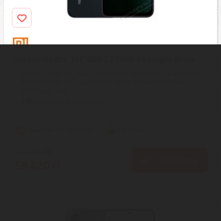
Xiaomi Redmi 15C 8GB / 256GB Midnight Black
Xiaomi Redmi 15C 8GB / 256GB Midnight Black | Ez a modern
Xiaomi Redmi 15C mobiltelefon része az okostelefonok
táborának, mely ...
2
ÉV
hivatalos, gyári garancia
Szállítási díj: 990 Ft-tól
raktáron
59.700
Ft
KOSÁRBA
58.420
Ft