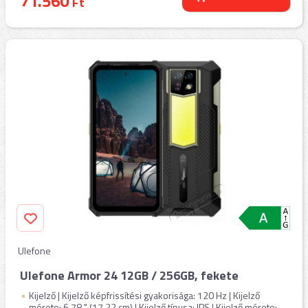
71.560
Ft
Ulefone
Ulefone Armor 24 12GB / 256GB, fekete
Kijelző | Kijelző képfrissítési gyakorisága: 120 Hz | Kijelző
mérete: 6,78 " (17,22 cm) | Kijelző típusa: IPS | Kijelző mérete: ...