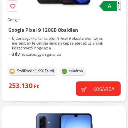
Google
Google Pixel 9 128GB Obsidian
Újdonságokkal teli telefonA Pixel 9 okostelefon teljes
mértékben felülmúlja minden képzeletedet. Ez annak
köszönhető, hogy ez a ...
3
ÉV
hivatalos, gyári garancia
Szállítási díj: 990 Ft-tól
raktáron
253.130
Ft
KOSÁRBA