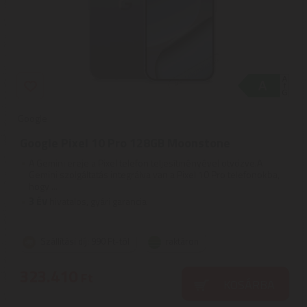
Google
Google Pixel 10 Pro 128GB Moonstone
A Gemini ereje a Pixel telefon teljesítményével ötvözve.A
Gemini szolgáltatás integrálva van a Pixel 10 Pro telefonokba,
hogy ...
3
ÉV
hivatalos, gyári garancia
Szállítási díj: 990 Ft-tól
raktáron
323.410
Ft
KOSÁRBA