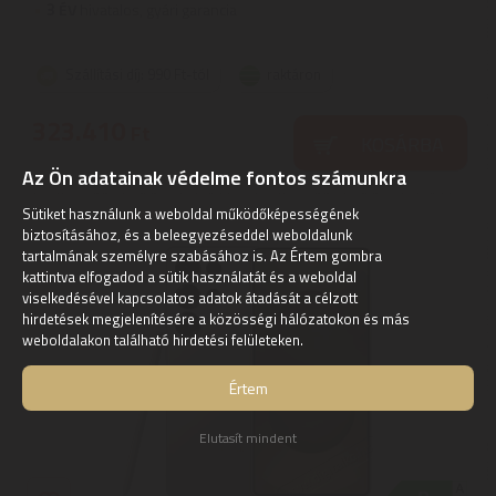
3
ÉV
hivatalos, gyári garancia
Szállítási díj: 990 Ft-tól
raktáron
323.410
Ft
KOSÁRBA
Az Ön adatainak védelme fontos számunkra
Sütiket használunk a weboldal működőképességének
biztosításához, és a beleegyezéseddel weboldalunk
tartalmának személyre szabásához is. Az Értem gombra
kattintva elfogadod a sütik használatát és a weboldal
viselkedésével kapcsolatos adatok átadását a célzott
hirdetések megjelenítésére a közösségi hálózatokon és más
weboldalakon található hirdetési felületeken.
Értem
Elutasít mindent