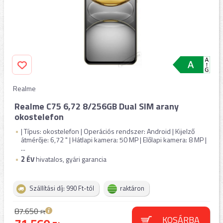
Realme
Realme C75 6,72 8/256GB Dual SIM arany
okostelefon
| Típus: okostelefon | Operációs rendszer: Android | Kijelző
átmérője: 6,72 " | Hátlapi kamera: 50 MP | Előlapi kamera: 8 MP |
...
2
ÉV
hivatalos, gyári garancia
Szállítási díj: 990 Ft-tól
raktáron
87.650
Ft
KOSÁRBA