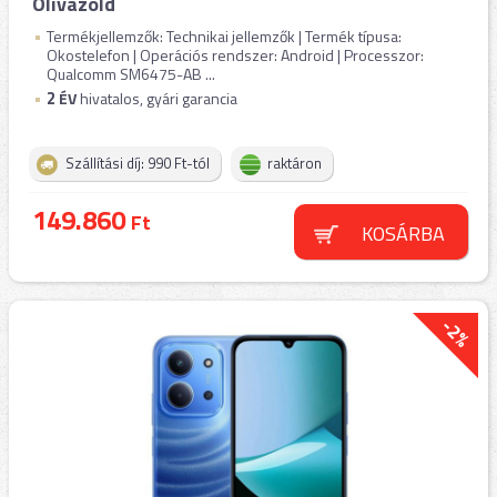
Olivazöld
Termékjellemzők: Technikai jellemzők | Termék típusa:
Okostelefon | Operációs rendszer: Android | Processzor:
Qualcomm SM6475-AB ...
2
ÉV
hivatalos, gyári garancia
Szállítási díj: 990 Ft-tól
raktáron
149.860
Ft
KOSÁRBA
-2%