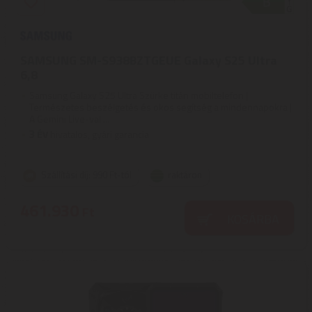
SAMSUNG SM-S938BZTGEUE Galaxy S25 Ultra
6,8
Samsung Galaxy S25 Ultra Szürke titán mobiltelefon |
Természetes beszélgetés és okos segítség a mindennapokra |
A Gemini Live-val ...
3
ÉV
hivatalos, gyári garancia
Szállítási díj: 990 Ft-tól
raktáron
461.930
Ft
KOSÁRBA