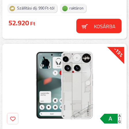
Szállítási díj: 990 Ft-tól
raktáron
52.920
Ft
KOSÁRBA
-15%