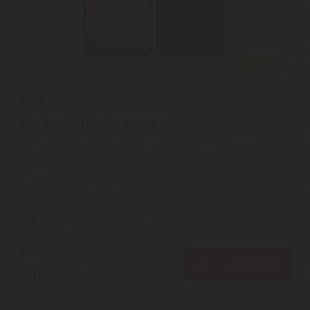
ZTE V70 Vita 8GB/256GB Green
Nagy belső memóriával és biometrikus feloldással rendelkező
okostelefon | A ZTE V70 Vita egy olyan okostelefon, amely a
stabil ...
2
ÉV
hivatalos, gyári garancia
Szállítási díj: 990 Ft-tól
raktáron
52.290
Ft
KOSÁRBA
51.850
Ft