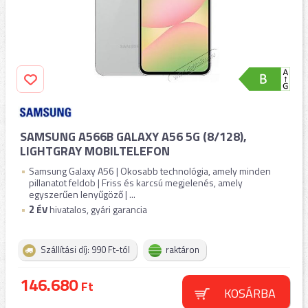
SAMSUNG A566B GALAXY A56 5G (8/128),
LIGHTGRAY MOBILTELEFON
Samsung Galaxy A56 | Okosabb technológia, amely minden
pillanatot feldob | Friss és karcsú megjelenés, amely
egyszerűen lenyűgöző | ...
2
ÉV
hivatalos, gyári garancia
Szállítási díj: 990 Ft-tól
raktáron
146.680
Ft
KOSÁRBA