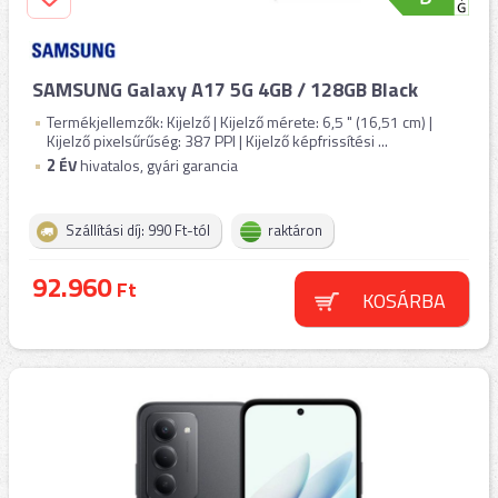
SAMSUNG Galaxy A17 5G 4GB / 128GB Black
Termékjellemzők: Kijelző | Kijelző mérete: 6,5 " (16,51 cm) |
Kijelző pixelsűrűség: 387 PPI | Kijelző képfrissítési ...
2
ÉV
hivatalos, gyári garancia
Szállítási díj: 990 Ft-tól
raktáron
92.960
Ft
KOSÁRBA