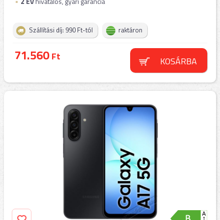
2
ÉV
hivatalos, gyári garancia
Szállítási díj: 990 Ft-tól
raktáron
71.560
Ft
KOSÁRBA