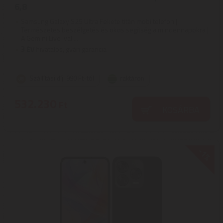
6,8
Samsung Galaxy S25 Ultra Fekete titán mobiltelefon |
Természetes beszélgetés és okos segítség a mindennapokra |
A Gemini Live-val ...
3
ÉV
hivatalos, gyári garancia
Szállítási díj: 990 Ft-tól
raktáron
532.230
Ft
KOSÁRBA
-1%