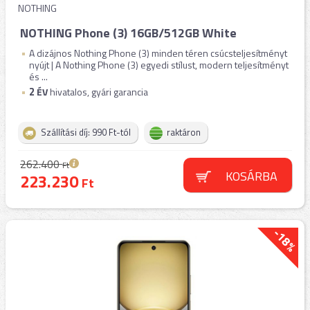
NOTHING
NOTHING Phone (3) 16GB/512GB White
A dizájnos Nothing Phone (3) minden téren csúcsteljesítményt
nyújt | A Nothing Phone (3) egyedi stílust, modern teljesítményt
és ...
2
ÉV
hivatalos, gyári garancia
Szállítási díj: 990 Ft-tól
raktáron
262.400
Ft
KOSÁRBA
223.230
Ft
-18%