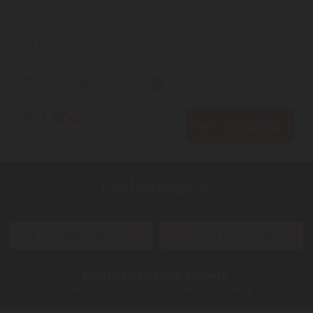
Processzor sorozat: AMD Ryzen 7 | A gép típusa:
Nagyteljesítményű PC | Processzor modell szám: AMD Ryzen 7
8700F | Processzor ...
3
ÉV
hivatalos, gyári garancia
Szállítási díj: 990 Ft-tól
raktáron
367.600
Ft
KOSÁRBA
Ügyfélszolgálat:
Kérdéseivel, észrevételeivel keresse ügyfélszolgálatunkat
info@digitalko.hu
Gyors üzenetküldés
Ügyfélszolgálatunk elérhető:
Hétfő-Péntek:
8:00 - 16:00
Szombat-Vasárnap:
zárva