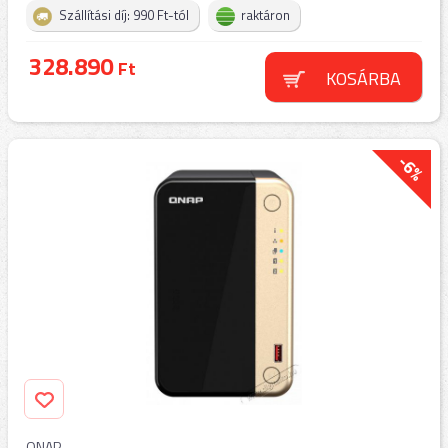
Szállítási díj: 990 Ft-tól
raktáron
328.890
Ft
KOSÁRBA
-6%
QNAP