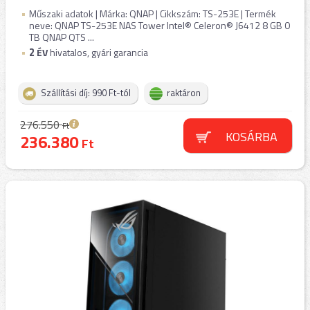
Műszaki adatok | Márka: QNAP | Cikkszám: TS-253E | Termék
neve: QNAP TS-253E NAS Tower Intel® Celeron® J6412 8 GB 0
TB QNAP QTS ...
2
ÉV
hivatalos, gyári garancia
Szállítási díj: 990 Ft-tól
raktáron
276.550
Ft
KOSÁRBA
236.380
Ft