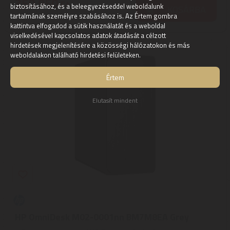
350.950
Ft
biztosításához, és a beleegyezéseddel weboldalunk
KOSÁRBA
tartalmának személyre szabásához is. Az Értem gombra
kattintva elfogadod a sütik használatát és a weboldal
viselkedésével kapcsolatos adatok átadását a célzott
hirdetések megjelenítésére a közösségi hálózatokon és más
weboldalakon található hirdetési felületeken.
Értem
Elutasít mindent
HP OmniDesk M02-0001nn BM7M8EA Grey