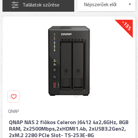
Találatok szűrése
-15%
QNAP
QNAP NAS 2 fiókos Celeron J6412 4x2,6GHz, 8GB
RAM, 2x2500Mbps,2xHDMI1.4b, 2xUSB3.2Gen2,
2xM.2 2280 PCIe Slot- TS-253E-8G