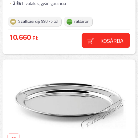
2
ÉV
hivatalos, gyári garancia
Szállítási díj: 990 Ft-tól
raktáron
10.660
Ft
KOSÁRBA