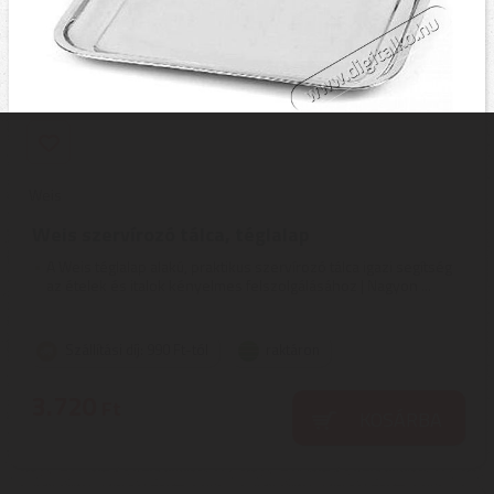
Weis
Weis szervírozó tálca, téglalap
A Weis téglalap alakú, praktikus szervírozó tálca igazi segítség
az ételek és italok kényelmes felszolgálásához | Nagyon ...
Szállítási díj: 990 Ft-tól
raktáron
3.720
Ft
KOSÁRBA