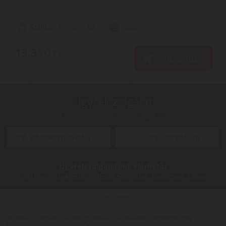
Szállítási díj: 990 Ft-tól
raktáron
13.370
Ft
KOSÁRBA
Ügyfélszolgálat:
Kérdéseivel, észrevételeivel keresse ügyfélszolgálatunkat
info@digitalko.hu
Gyors üzenetküldés
Ügyfélszolgálatunk elérhető:
Hétfő-Péntek:
8:00 - 16:00
Szombat-Vasárnap:
zárva
Digitalko a Facebook-on
Digitalko.hu Webáruház online áruház - Az akcióink a visszavonásig
érvényesek! -
Tisztítószer az Árukeresőn