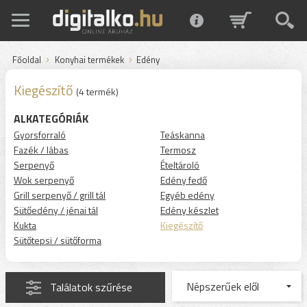
Főoldal
Konyhai termékek
Edény
Kiegészítő
(4 termék)
ALKATEGÓRIÁK
Gyorsforraló
Teáskanna
Fazék / lábas
Termosz
Serpenyő
Ételtároló
Wok serpenyő
Edény fedő
Grill serpenyő / grill tál
Egyéb edény
Sütőedény / jénai tál
Edény készlet
Kukta
Kiegészítő
Sütőtepsi / sütőforma
Találatok szűrése