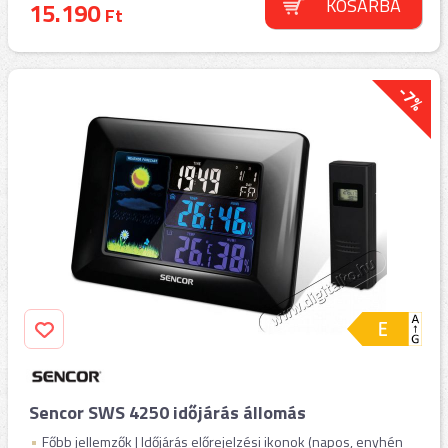
KOSÁRBA
15.190
Ft
-7%
Sencor SWS 4250 időjárás állomás
Főbb jellemzők | Időjárás előrejelzési ikonok (napos, enyhén