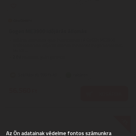
Gogen ME3900 időjárás állomás
Időjárás állomások igazi ínyenceknek | A GoGEN ME3900
professzionális időjárás állomás mindenkit megörvendeztet,
aki azt ...
2
ÉV
hivatalos, gyári garancia
Szállítási díj: 990 Ft-tól
raktáron
56.560
Ft
KOSÁRBA
-3%
Az Ön adatainak védelme fontos számunkra