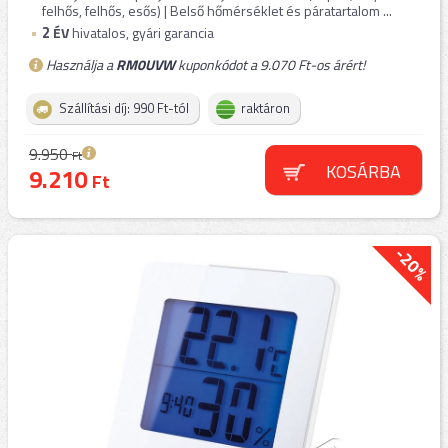
felhős, felhős, esős) | Belső hőmérséklet és páratartalom ...
2
ÉV
hivatalos, gyári garancia
Használja a
RM0UVW
kuponkódot a 9.070 Ft-os árért!
Szállítási díj: 990 Ft-tól
raktáron
9.950
Ft
KOSÁRBA
9.210
Ft
-20%