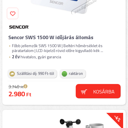
Sencor SWS 1500 W időjárás állomás
Főbb jellemzők SWS 1500 W | Beltéri hőmérséklet és
páratartalom | LCD-kijelző rövid időre kigyulladó kék ...
2
ÉV
hivatalos, gyári garancia
Szállítási díj: 990 Ft-tól
raktáron
3.740
Ft
KOSÁRBA
2.980
Ft
-4%