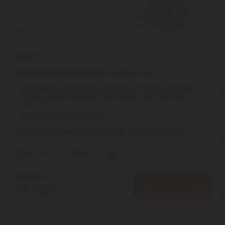
NICEBOY
NICEBOY ION ORBIS Meteo Sensor
Niceboy ION ORBIS Meteo+ Sensor | A Niceboy ION ORBIS
Meteo+ érzékelő tökéletes áttekintést nyújt házad vagy
lakásod ...
2
ÉV
hivatalos, gyári garancia
Használja a
C9RKGT
kuponkódot a 13.290 Ft-os árért!
Szállítási díj: 990 Ft-tól
raktáron
13.500
Ft
KOSÁRBA
13.490
Ft