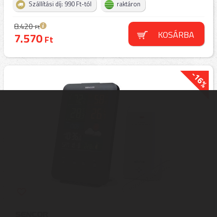
Szállítási díj: 990 Ft-tól
raktáron
8.420
Ft
KOSÁRBA
7.570
Ft
-16%