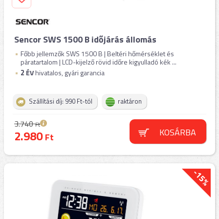
Sencor SWS 1500 B időjárás állomás
Főbb jellemzők SWS 1500 B | Beltéri hőmérséklet és
páratartalom | LCD-kijelző rövid időre kigyulladó kék ...
2
ÉV
hivatalos, gyári garancia
Szállítási díj: 990 Ft-tól
raktáron
3.740
Ft
KOSÁRBA
2.980
Ft
-15%