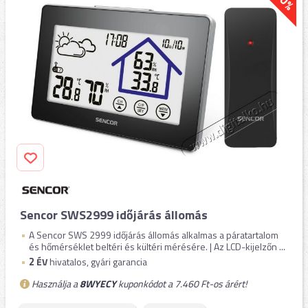
Sencor SWS2999 időjárás állomás
A Sencor SWS 2999 időjárás állomás alkalmas a páratartalom
és hőmérséklet beltéri és kültéri mérésére. | Az LCD-kijelzőn ...
2
ÉV
hivatalos, gyári garancia
Használja a
8WYECY
kuponkódot a 7.460 Ft-os árért!