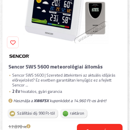
Sencor SWS 5600 meteorológiai állomás
Sencor SWS 5600 | Szereted áttekinteni az aktuális időjárás
előrejelzést? Ez esetben garantáltan lenyűgöz ez a fejlett
Sencor ...
2
ÉV
hivatalos, gyári garancia
Használja a
XW6FSX
kuponkódot a 14.960 Ft-os árért!
Szállítási díj: 990 Ft-tól
raktáron
17.870
Ft