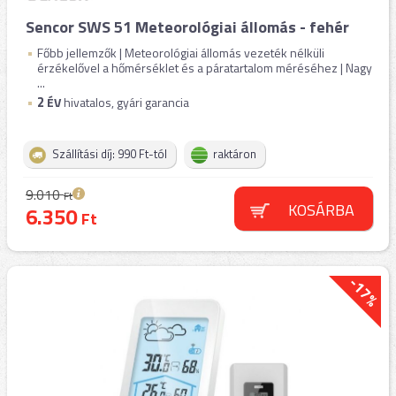
Sencor SWS 51 Meteorológiai állomás - fehér
Főbb jellemzők | Meteorológiai állomás vezeték nélküli
érzékelővel a hőmérséklet és a páratartalom méréséhez | Nagy
...
2
ÉV
hivatalos, gyári garancia
Szállítási díj: 990 Ft-tól
raktáron
9.010
Ft
KOSÁRBA
6.350
Ft
-17%