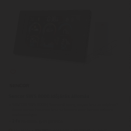
Sencor SWS 8000 Időjárás állomás
SENCOR SWS 8000 | Szeretné tudni, milyen lesz az időjárás?
Akkor biztos hasznos lesz számodra eme Sencor otthoni
meteorológiai ...
2
ÉV
hivatalos, gyári garancia
Használja a
ZDYZPQ
kuponkódot a 30.190 Ft-os árért!