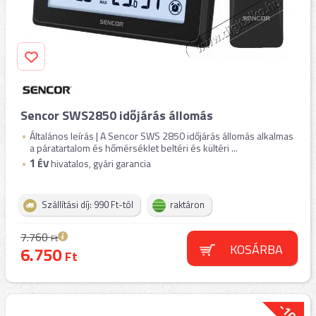
Sencor SWS2850 időjárás állomás
Általános leírás | A Sencor SWS 2850 időjárás állomás alkalmas
a páratartalom és hőmérséklet beltéri és kültéri ...
1
ÉV
hivatalos, gyári garancia
Szállítási díj: 990 Ft-tól
raktáron
7.760
Ft
KOSÁRBA
6.750
Ft
-10%