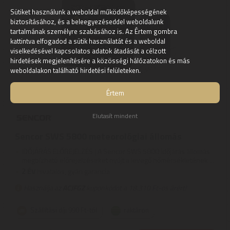
Sütiket használunk a weboldal működőképességének
biztosításához, és a beleegyezéseddel weboldalunk
tartalmának személyre szabásához is. Az Értem gombra
kattintva elfogadod a sütik használatát és a weboldal
viselkedésével kapcsolatos adatok átadását a célzott
hirdetések megjelenítésére a közösségi hálózatokon és más
weboldalakon található hirdetési felületeken.
Értem
Elutasít mindent
Sencor SWS 5800 meteorológiai állomás
IDŐJÁRÁS ELŐREJELZÉS | A Sencor SWS 5800 időjárás állomás
megbízható előrejelzéseket nyújt a levegő hőmérsékletének ...
2
ÉV
hivatalos, gyári garancia
Használja az
ACJFGZ
kuponkódot a 18.310 Ft-os árért!
Szállítási díj: 990 Ft-tól
raktáron