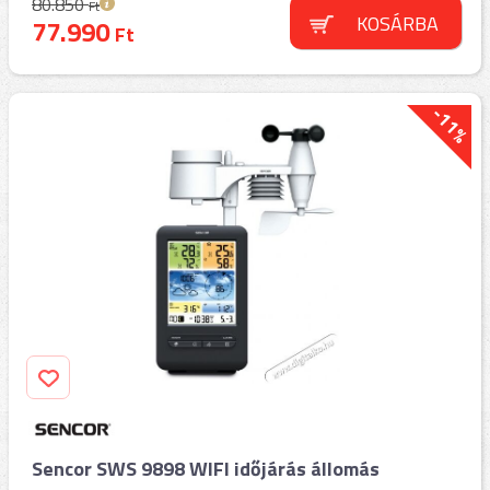
80.850
Ft
KOSÁRBA
77.990
Ft
-11%
Sencor SWS 9898 WIFI időjárás állomás