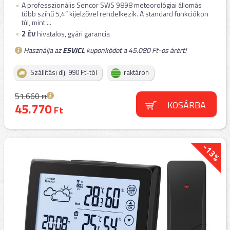
A professzionális Sencor SWS 9898 meteorológiai állomás
több színű 5,4” kijelzővel rendelkezik. A standard funkciókon
túl, mint ...
2
ÉV
hivatalos, gyári garancia
Használja az
E5VJCL
kuponkódot a 45.080 Ft-os árért!
Szállítási díj: 990 Ft-tól
raktáron
51.660
Ft
KOSÁRBA
45.770
Ft
-13%