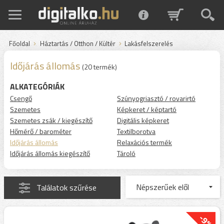
Főoldal
Háztartás / Otthon / Kültér
Lakásfelszerelés
Időjárás állomás
(20 termék)
ALKATEGÓRIÁK
Csengő
Szúnyogriasztó / rovarirtó
Szemetes
Képkeret / képtartó
Szemetes zsák / kiegészítő
Digitális képkeret
Hőmérő / barométer
Textilborotva
Időjárás állomás
Relaxációs termék
Időjárás állomás kiegészítő
Tároló
Találatok szűrése
-9%