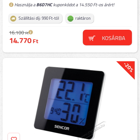
Használja a
B6D7HC
kuponkódot a 14.550 Ft-os árért!
Szállítási díj: 990 Ft-tól
raktáron
16.100
Ft
KOSÁRBA
14.770
Ft
-20%