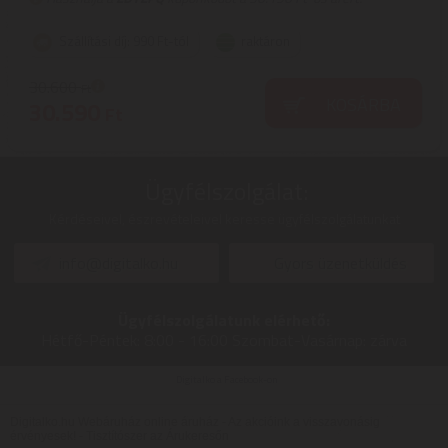
Szállítási díj: 990 Ft-tól
raktáron
30.600
Ft
KOSÁRBA
30.590
Ft
Ügyfélszolgálat:
Kérdéseivel, észrevételeivel keresse ügyfélszolgálatunkat
info@digitalko.hu
Gyors üzenetküldés
Ügyfélszolgálatunk elérhető:
Hétfő-Péntek:
8:00 - 16:00
Szombat-Vasárnap:
zárva
Digitalko a Facebook-on
Digitalko.hu Webáruház online áruház - Az akcióink a visszavonásig
érvényesek! -
Tisztítószer az Árukeresőn