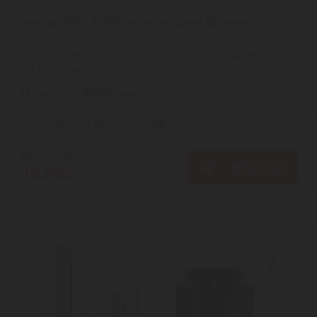
Sencor SWS 7300 meteorológiai állomás
A Sencor SWS 7300 vezeték nélküli időjárás állomás kiváló
választás az alap időjárási viszonyok gyors és egyszerű ...
2
ÉV
hivatalos, gyári garancia
Használja a
BIOSZD
kuponkódot a 18.610 Ft-os árért!
Szállítási díj: 990 Ft-tól
raktáron
22.450
Ft
KOSÁRBA
18.890
Ft