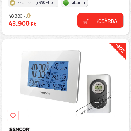
Szállítási díj: 990 Ft-tól
raktáron
48.380
Ft
KOSÁRBA
43.900
Ft
-30%