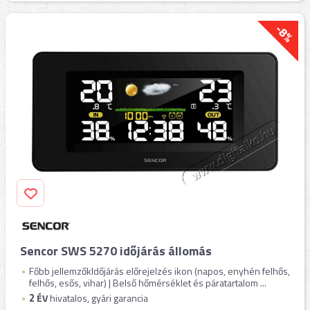
-8%
Sencor SWS 5270 időjárás állomás
Főbb jellemzőkIdőjárás előrejelzés ikon (napos, enyhén felhős,
felhős, esős, vihar) | Belső hőmérséklet és páratartalom ...
2
ÉV
hivatalos, gyári garancia