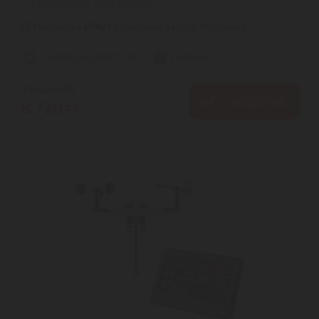
2
ÉV
hivatalos, gyári garancia
Használja a
VSKIJ1
kuponkódot a 8.590 Ft-os árért!
Szállítási díj: 990 Ft-tól
raktáron
10.040
Ft
KOSÁRBA
8.720
Ft