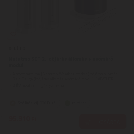
Netatmo SET 2. Időjárás állomás + esőmérő
modul
A szett tartalma | Netatmo Weather station(időjárás állomás) |
Rain Gauge (időjárás állomás esőmérő modul) | WEATHER ...
2
ÉV
hivatalos, gyári garancia
Szállítási díj: 990 Ft-tól
raktáron
95.910
Ft
KOSÁRBA