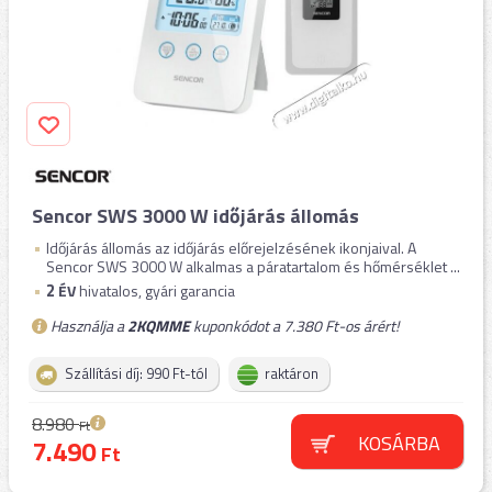
Sencor SWS 3000 W időjárás állomás
Időjárás állomás az időjárás előrejelzésének ikonjaival. A
Sencor SWS 3000 W alkalmas a páratartalom és hőmérséklet ...
2
ÉV
hivatalos, gyári garancia
Használja a
2KQMME
kuponkódot a 7.380 Ft-os árért!
Szállítási díj: 990 Ft-tól
raktáron
8.980
Ft
KOSÁRBA
7.490
Ft