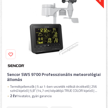
Sencor SWS 9700 Professzionális meteorológiai
állomás
Termékjellemzők | 5 az 1-ben vezeték nélküli érzékelő | 256
színű kijelző | 5,8” (14,7 cm) képátlójú TRUE COLOR kijelző | ...
2
ÉV
hivatalos, gyári garancia