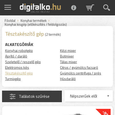
Főoldal
Konyhai termékek
Konyhai kisgép (előkészítés / feldolgozás)
Tésztakészítő gép
(2 termék)
ALKATEGÓRIÁK
Konyhai robotgép
Kézi mixer
Aprító / daráló
Botmixer
Szeletelő / reszelő gép
Tálas mixer
Elektromos kés
Citrus / gyümölcs facsaró
Tésztakészítő gép
Gyümölcs centrifuga / prés
Turmixgép
Húsdaráló
Találatok szűrése
-9%