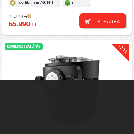
Szállítási díj: 790 Ft-tól
raktáron
72.270
Ft
KOSÁRBA
65.990
Ft
-21%
EXPRESSZ SZÁLLÍTÁS