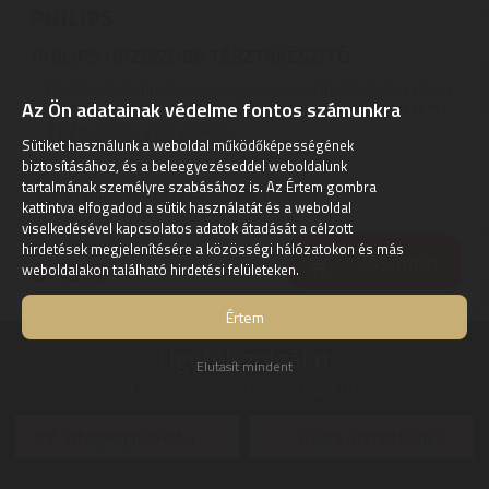
PHILIPS HR2665/96 TÉSZTAKÉSZÍTŐ
ProExtrude technológia a sima, ruganyos kidolgozáshoz | Ez az
egyedülálló technológia az erőteljes motort, a robusztus fém ...
Az Ön adatainak védelme fontos számunkra
2
ÉV
hivatalos, gyári garancia
Sütiket használunk a weboldal működőképességének
biztosításához, és a beleegyezéseddel weboldalunk
tartalmának személyre szabásához is. Az Értem gombra
Szállítási díj: 790 Ft-tól
raktáron
kattintva elfogadod a sütik használatát és a weboldal
viselkedésével kapcsolatos adatok átadását a célzott
110.700
Ft
hirdetések megjelenítésére a közösségi hálózatokon és más
KOSÁRBA
87.990
weboldalakon található hirdetési felületeken.
Ft
Értem
Ügyfélszolgálat:
Elutasít mindent
Kérdéseivel, észrevételeivel keresse ügyfélszolgálatunkat
info@digitalko.hu
Gyors üzenetküldés