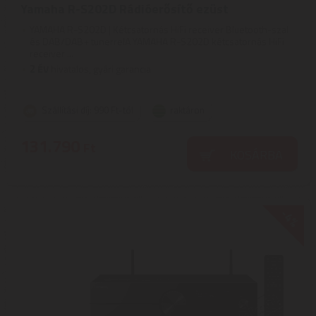
Yamaha R-S202D Rádióerősítő ezüst
YAMAHA R-S202D | Kétcsatornás HiFi receiver Bluetooth-szal
és DAB/DAB+ tunerrelA YAMAHA R-S202D kétcsatornás HiFi
receiver ...
2
ÉV
hivatalos, gyári garancia
Szállítási díj: 990 Ft-tól
raktáron
131.790
Ft
KOSÁRBA
-4%