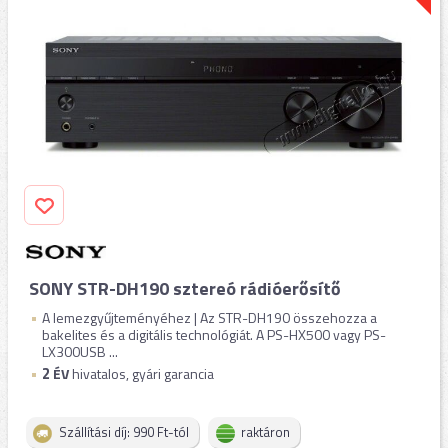
SONY STR-DH190 sztereó rádióerősítő
A lemezgyűjteményéhez | Az STR-DH190 összehozza a
bakelites és a digitális technológiát. A PS-HX500 vagy PS-
LX300USB ...
2
ÉV
hivatalos, gyári garancia
Szállítási díj: 990 Ft-tól
raktáron