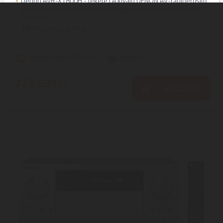
Denon AVR-X1800H - fekete | A kiváló DENON AV-rádióerősítő
alapeleme lesz minden csúcskategóriás audiorendszernek.
Rendkívül ...
3
ÉV
hivatalos, gyári garancia
Szállítási díj: 790 Ft-tól
raktáron
273.590
Ft
KOSÁRBA