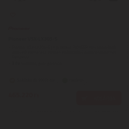
Pioneer VSX-LX305-S
Pioneer VSX-LX305-S | A praktikus PIONEER AV-rádióerősítő
alapvető eleme lesz minden elsőosztályú audiorendszernek.
Rendkívül ...
3
ÉV
hivatalos, gyári garancia
Szállítási díj: 990 Ft-tól
raktáron
465.220
Ft
KOSÁRBA