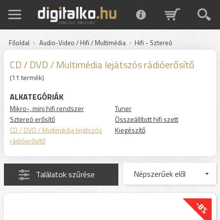
Főoldal
Audio-Video / Hifi / Multimédia
Hifi - Sztereó
CD / DVD / Multimédia lejátszós rádióerősítő
(11 termék)
ALKATEGÓRIÁK
Mikro-, mini hifi rendszer
Tuner
Sztereó erősítő
Összeállított hifi szett
CD / DVD / Multimédia lejátszós
Kiegészítő
rádióerősítő
Találatok szűrése
-8%