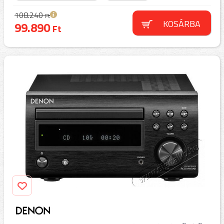
108.240
Ft
KOSÁRBA
99.890
Ft