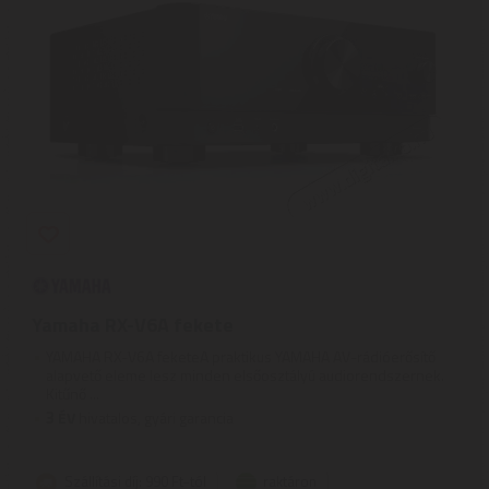
Yamaha RX-V6A fekete
YAMAHA RX-V6A feketeA praktikus YAMAHA AV-rádióerősítő
alapvető eleme lesz minden elsőosztályú audiorendszernek.
Kitűnő ...
3
ÉV
hivatalos, gyári garancia
Szállítási díj: 990 Ft-tól
raktáron