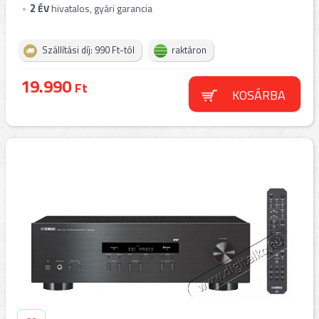
2
ÉV
hivatalos, gyári garancia
Szállítási díj: 990 Ft-tól
raktáron
19.990
Ft
KOSÁRBA