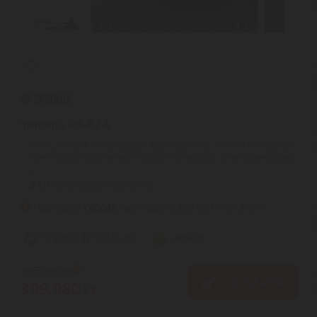
Yamaha RX-A2A
Dolby Atmos® virtualizáció | Azok számára, akiknek nincsenek
mennyezeti vagy felfelé irányuló hangszórói a rendszerükben,
a ...
3
ÉV
hivatalos, gyári garancia
Használja a
YMVIAE
kuponkódot a 395.980 Ft-os árért!
Szállítási díj: 990 Ft-tól
raktáron
415.390
Ft
KOSÁRBA
399.980
Ft