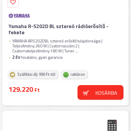
Yamaha R-S202D BL sztereó rádióerősítő -
fekete
YAMAHA ARS202DBL sztereó erősítő tulajdonságai |
Teljesítmény:360 W | Csatornaszám:2 |
Csatornateljesítmény:180 W | Tuner ...
2
ÉV
hivatalos, gyári garancia
Szállítási díj: 990 Ft-tól
raktáron
129.220
Ft
KOSÁRBA