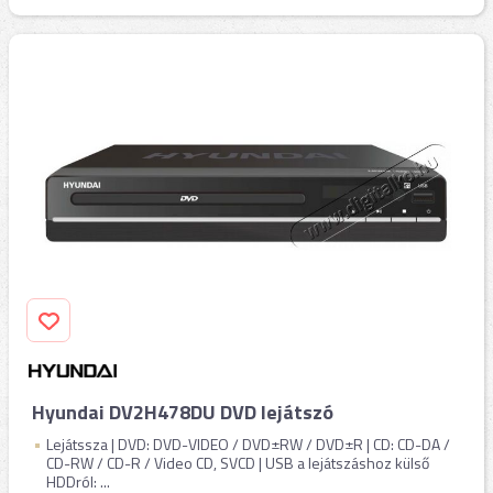
Hyundai DV2H478DU DVD lejátszó
Lejátssza | DVD: DVD-VIDEO / DVD±RW / DVD±R | CD: CD-DA /
CD-RW / CD-R / Video CD, SVCD | USB a lejátszáshoz külső
HDDról: ...