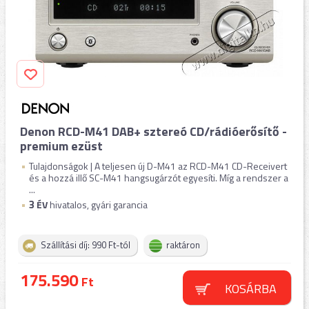
Denon RCD-M41 DAB+ sztereó CD/rádióerősítő -
premium ezüst
Tulajdonságok | A teljesen új D-M41 az RCD-M41 CD-Receivert
és a hozzá illő SC-M41 hangsugárzót egyesíti. Míg a rendszer a
...
3
ÉV
hivatalos, gyári garancia
Szállítási díj: 990 Ft-tól
raktáron
175.590
Ft
KOSÁRBA