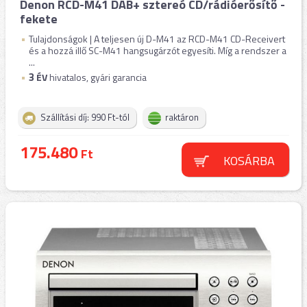
Denon RCD-M41 DAB+ sztereó CD/rádióerősítő -
fekete
Tulajdonságok | A teljesen új D-M41 az RCD-M41 CD-Receivert
és a hozzá illő SC-M41 hangsugárzót egyesíti. Míg a rendszer a
...
3
ÉV
hivatalos, gyári garancia
Szállítási díj: 990 Ft-tól
raktáron
175.480
Ft
KOSÁRBA