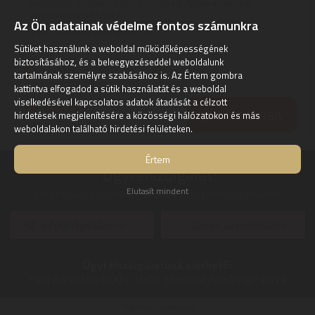
fontosabb tulajdonságai | A minőségi Apple adatkábel
adatátvitelre készült a ...
Az Ön adatainak védelme fontos számunkra
2
ÉV
hivatalos, gyári garancia
Sütiket használunk a weboldal működőképességének
biztosításához, és a beleegyezéseddel weboldalunk
Szállítási díj: 990 Ft-tól
raktáron
tartalmának személyre szabásához is. Az Értem gombra
kattintva elfogadod a sütik használatát és a weboldal
14.480
viselkedésével kapcsolatos adatok átadását a célzott
Ft
KOSÁRBA
hirdetések megjelenítésére a közösségi hálózatokon és más
weboldalakon található hirdetési felületeken.
Értem
Ügyfélszolgálat:
Elutasít mindent
Kérdéseivel, észrevételeivel keresse ügyfélszolgálatunkat
info@digitalko.hu
Gyors üzenetküldés
Ügyfélszolgálatunk elérhető:
Hétfő-Péntek:
8:00 - 16:00
Szombat-Vasárnap:
zárva
Digitalko a Facebook-on