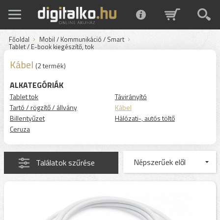
Főoldal
Mobil / Kommunikáció / Smart
Tablet / E-book kiegészítő, tok
Kábel
(2 termék)
ALKATEGÓRIÁK
Tablet tok
Távirányító
Tartó / rögzítő / állvány
Kábel
Billentyűzet
Hálózati-, autós töltő
Ceruza
Találatok szűrése