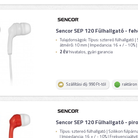
Sencor SEP 120 Fülhallgató - feh
Tulajdonságok: Típus: sztereó fülhallgató |
átmérő: 10 mm | Impedancia: 16 + / - 10% | .
2
ÉV
hivatalos, gyári garancia
Szállítási díj: 990 Ft-tól
raktáron
Sencor SEP 120 Fülhallgató - pir
Típus: sztereó fülhallgató | Szilikon fülpá
| Impedancia: 16 + / - 10% | Frekvenciaátvite