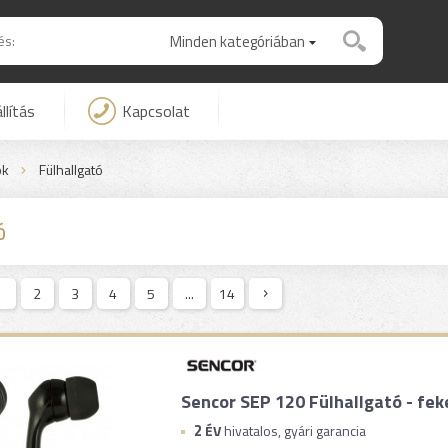
Minden kategóriában
llítás
Kapcsolat
ók
Fülhallgató
ó
1
2
3
4
5
...
14
Sencor SEP 120 Fülhallgató - fek
2
ÉV
hivatalos, gyári garancia