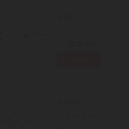
5.510
Ft
Kedvencekhez ad
lhallgató ház, egy pár 9mm
got, amit ...
RÉSZLETEK
KOSÁRBA
9.780
Ft
- pezsgő
Kedvencekhez ad
viseletű, kiemelten nagy
13,5 mm-es ...