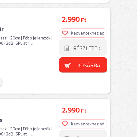
2.990
Ft
ér
Kedvencekhez ad
sz 120cm | Főbb jellemzők |
±3dB (SPL at 1 ...
RÉSZLETEK
KOSÁRBA
2.990
Ft
s
Kedvencekhez ad
sz 120cm | Főbb jellemzők |
±3dB (SPL at 1 ...