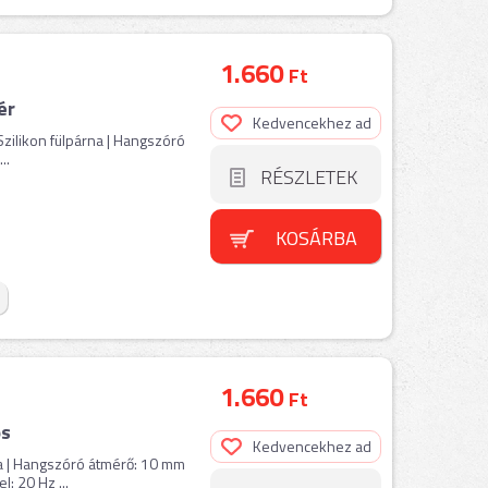
1.660
Ft
ér
Kedvencekhez ad
 Szilikon fülpárna | Hangszóró
..
RÉSZLETEK
KOSÁRBA
1.660
Ft
os
Kedvencekhez ad
rna | Hangszóró átmérő: 10 mm
l: 20 Hz ...