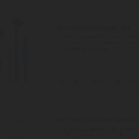
JBL T110BLU fülhallgató - kék
Könnyű, kényelmes és kompakt. | Tartós fü
hangszóró, reprodukálja a JBL Pure Bass han
1
ÉV
hivatalos, gyári garancia
Szállítási díj: 990 Ft-tól
raktáron
JBL T205 CGD In-Ear fülhallgató 
A JBL T205 egy ultrakönnyű és kényelmes 
mélyhang-reprodukcióval bíró fülhallgató, 