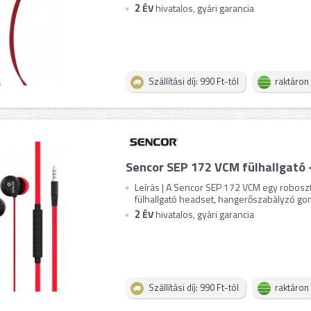
2
ÉV
hivatalos, gyári garancia
Szállítási díj: 990 Ft-tól
raktáron
Sencor SEP 172 VCM fülhallgató -
Leírás | A Sencor SEP 172 VCM egy roboszt
fülhallgató headset, hangerőszabályzó gomb
2
ÉV
hivatalos, gyári garancia
Szállítási díj: 990 Ft-tól
raktáron