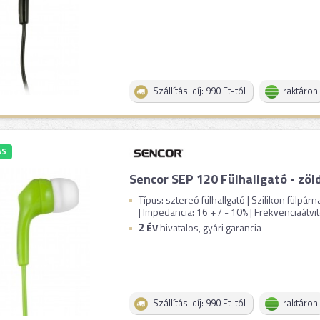
Szállítási díj: 990 Ft-tól
raktáron
ÁS
Sencor SEP 120 Fülhallgató - zöl
Típus: sztereó fülhallgató | Szilikon fülpá
| Impedancia: 16 + / - 10% | Frekvenciaátvite
2
ÉV
hivatalos, gyári garancia
Szállítási díj: 990 Ft-tól
raktáron