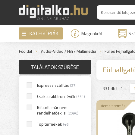
KATEGÓRIÁK
Magunkról
Szá
Főoldal
Audio-Video / Hifi / Multimédia
Fül és Fejhallgat
TALÁLATOK SZŰRÉSE
Fülhallgat
Expressz szállítás
(27)
>
331 db találat
Csak a raktáron lévők
(331)
kiemelt termék
Kifutott, már nem
rendelhetőek is!
(2096)
Top termékek
(46)