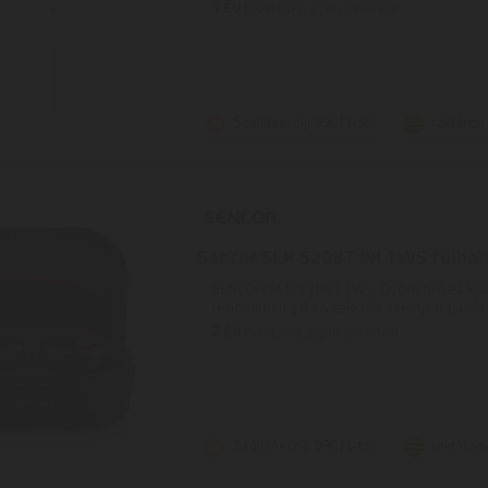
1
ÉV
hivatalos, gyári garancia
Szállítási díj: 990 Ft-tól
raktáron
Sencor SEP 520BT BK TWS fülhall
SENCOR SEP 520BT TWS: Gyönyörű és kivá
rendelkezik | A kivitelezés szempontjából t
2
ÉV
hivatalos, gyári garancia
Szállítási díj: 990 Ft-tól
raktáron