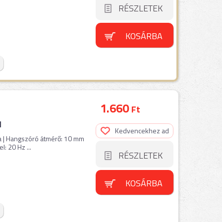
RÉSZLETEK
KOSÁRBA
1.660
Ft
d
Kedvencekhez ad
rna | Hangszóró átmérő: 10 mm
l: 20 Hz ...
RÉSZLETEK
KOSÁRBA