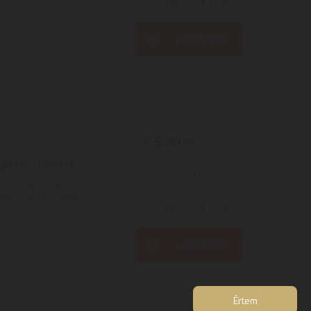
RÉSZLETEK
KOSÁRBA
7.520
Ft
gató - fekete
Kedvencekhez ad
ló zenei hangzással
ekintve a a vezeték ...
RÉSZLETEK
KOSÁRBA
Értem