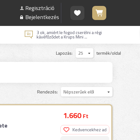
Regisztráció
Bejelentkezés
3 ok, amiért le fogod cserélni a régi
kávéfőződet a Krups Mini ...
Lapozás:
25
termék/oldal
Rendezés:
Népszerűek elől
1.660
Ft
ete
Kedvencekhez ad