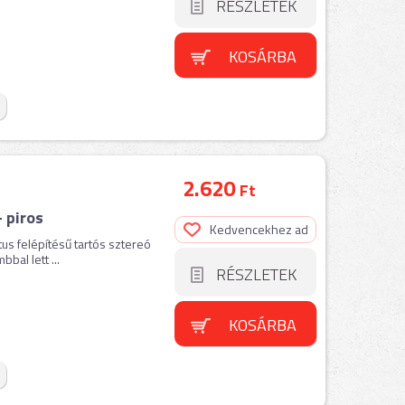
RÉSZLETEK
KOSÁRBA
2.620
Ft
 piros
Kedvencekhez ad
us felépítésű tartós sztereó
bal lett ...
RÉSZLETEK
KOSÁRBA