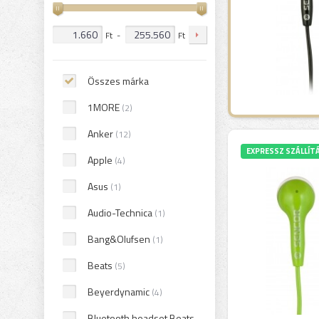
Ft
-
Ft
Összes márka
1MORE
(2)
Anker
(12)
EXPRESSZ SZÁLLÍT
Apple
(4)
Asus
(1)
Audio-Technica
(1)
Bang&Olufsen
(1)
Beats
(5)
Beyerdynamic
(4)
Bluetooth headset Beats