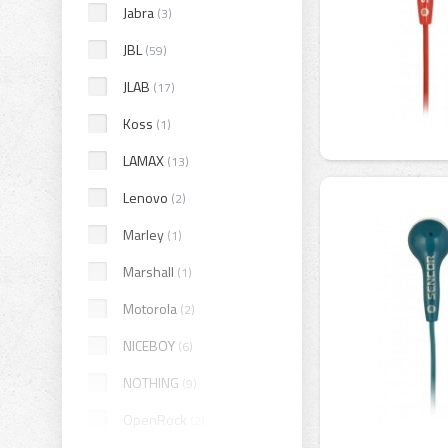
Jabra
(3)
JBL
(59)
JLAB
(17)
Koss
(1)
LAMAX
(13)
Lenovo
(2)
Marley
(1)
Marshall
(1)
Motorola
(2)
NICEBOY
(6)
NOTHING
(9)
OpenRock
(2)