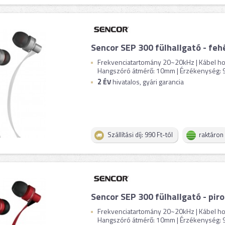
Sencor SEP 300 fülhallgató - feh
Frekvenciatartomány 20~20kHz | Kábel hos
Hangszóró átmérő: 10mm | Érzékenység: 96
2
ÉV
hivatalos, gyári garancia
Szállítási díj: 990 Ft-tól
raktáron
Sencor SEP 300 fülhallgató - piro
Frekvenciatartomány 20~20kHz | Kábel hos
Hangszóró átmérő: 10mm | Érzékenység: 96