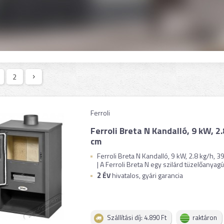
2
Ferroli
Ferroli Breta N Kandalló, 9 kW, 2
cm
Ferroli Breta N Kandalló, 9 kW, 2.8 kg/h, 
| A Ferroli Breta N egy szilárd tüzelőanyagú k
2
ÉV
hivatalos, gyári garancia
Szállítási díj: 4.890 Ft
raktáron