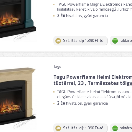
TAGU Powerflame Magna Elektromos kandal
kialakítású keret, kiváló minőségű „Türkiz” fu
2
ÉV
hivatalos, gyári garancia
Szállítási díj: 1.390 Ft-tól
raktár
Tagu
Tagu Powerflame Helmi Elektrom
tűztérrel, 23 , Természetes tölg
TAGU Powerflame Helmi Elektromos kandall
elegáns és klasszikus kialakítása jól néz ki
2
ÉV
hivatalos, gyári garancia
Szállítási díj: 1.390 Ft-tól
raktár