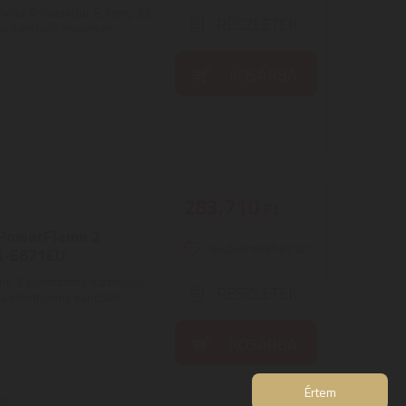
rnello Ambasador E, Ivory, 22
RÉSZLETEK
s kandalló maximum ...
KOSÁRBA
283.710
Ft
 PowerFlame 2
Kedvencekhez ad
E1-E621EU
e 2 elektromos tűzhellyel,
RÉSZLETEK
 elektromos kandalló,
KOSÁRBA
Értem
on