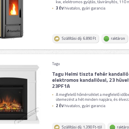
kw, elektromos gyújtás, távirányítós, 110 nm
3
ÉV
hivatalos, gyári garancia
Szállítási díj: 6.890 Ft
raktáron
Tagu
Tagu Helmi tiszta fehér kandall
elektromos kandallóval, 23 hüv
23PF1A
A megfelelő hőmérséklet a megfelelő időben 
ütemezést a hét minden napjára, és élvezz
2
ÉV
hivatalos, gyári garancia
Szállítási díj: 1.390 Ft-tól
raktár