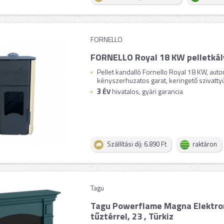
FORNELLO
FORNELLO Royal 18 KW pelletkál
Pellet kandalló Fornello Royal 18 KW, autom
kényszerhuzatos garat, keringető szivattyú, 
3
ÉV
hivatalos, gyári garancia
Szállítási díj: 6.890 Ft
raktáron
Tagu
Tagu Powerflame Magna Elektro
tűztérrel, 23 , Türkiz