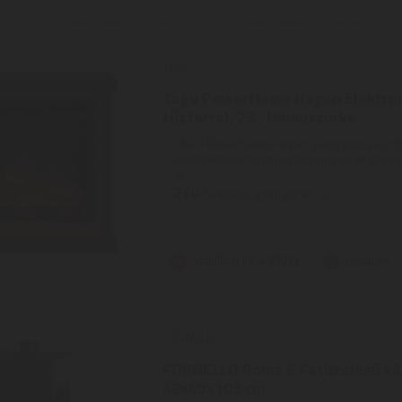
Tagu
Tagu Powerflame Hagen Elektro
tűztérrel, 23 , Hamuszürke
TAGU Powerflame Hagen Elektromos kanda
kandallókeret kompakt, könnyen elhelyezh
az ...
2
ÉV
hivatalos, gyári garancia
Szállítási díj: 4.890 Ft
raktáron
FORNELLO
FORNELLO Roma E Fatüzelésű kál
49x45x103 cm