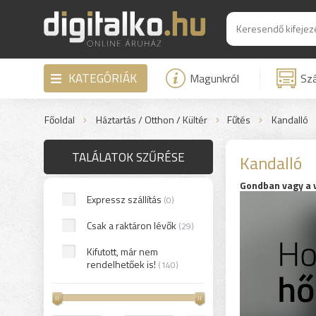
KATEGÓRIÁK
Magunkról
Szá
Főoldal
Háztartás / Otthon / Kültér
Fűtés
Kandalló
TALÁLATOK SZŰRÉSE
Kandalló
Gondban vagy a v
Expressz szállítás
(0)
Csak a raktáron lévők
(29)
Kifutott, már nem
rendelhetőek is!
(140)