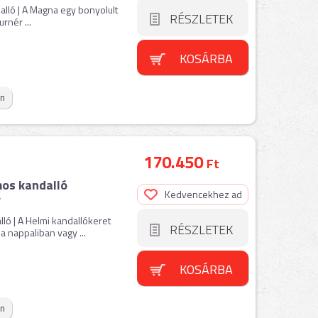
ló | A Magna egy bonyolult
RÉSZLETEK
rnér ...
KOSÁRBA
on
170.450
Ft
os kandalló
Kedvencekhez ad
y
ó | A Helmi kandallókeret
RÉSZLETEK
 a nappaliban vagy ...
KOSÁRBA
on