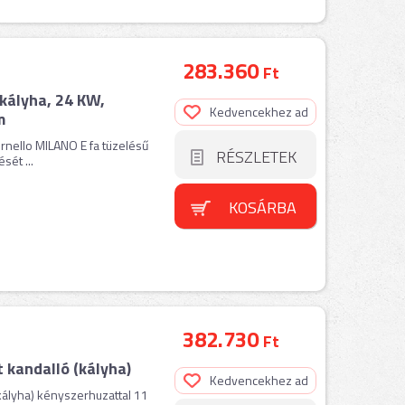
283.360
Ft
ályha, 24 KW,
Kedvencekhez ad
m
rnello MILANO E fa tüzelésű
RÉSZLETEK
sét ...
KOSÁRBA
382.730
Ft
kandalló (kályha)
Kedvencekhez ad
kályha) kényszerhuzattal 11