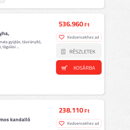
536.960
Ft
yha,
Kedvencekhez ad
ata gyújtás, távirányító,
tágulási ...
RÉSZLETEK
KOSÁRBA
238.110
Ft
mos kandalló
Kedvencekhez ad