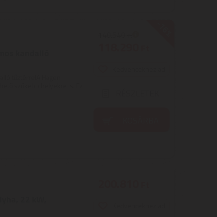
-16%
140.540
Ft
118.290
Ft
mos kandalló
Kedvencekhez ad
lló tűztérrelA Hagen
ető szűkebb helyekre is. Ez
RÉSZLETEK
KOSÁRBA
200.810
Ft
yha, 22 kW,
Kedvencekhez ad