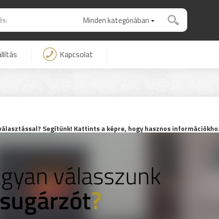
Minden kategóriában
llítás
Kapcsolat
álasztással? Segítünk! Kattints a képre, hogy hasznos információkhoz