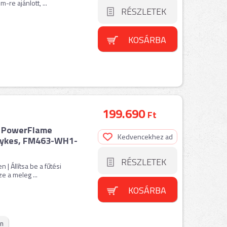
-re ajánlott, ...
RÉSZLETEK
KOSÁRBA
199.690
Ft
ó PowerFlame
Kedvencekhez ad
elykes, FM463-WH1-
RÉSZLETEK
| Állítsa be a fűtési
e a meleg ...
KOSÁRBA
on