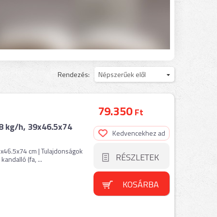
Rendezés:
Népszerűek elől
79.350
Ft
.8 kg/h, 39x46.5x74
Kedvencekhez ad
39x46.5x74 cm | Tulajdonságok
RÉSZLETEK
andalló (fa, ...
KOSÁRBA