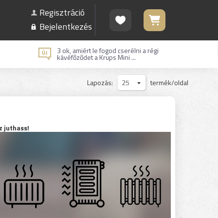
Regisztráció
Bejelentkezés
3 ok, amiért le fogod cserélni a régi
kávéfőződet a Krups Mini ...
Lapozás:
25
termék/oldal
 juthass!