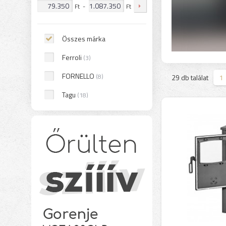
Ft
-
Ft
Összes márka
Ferroli
(3)
FORNELLO
(8)
>
29 db találat
1
Tagu
(18)