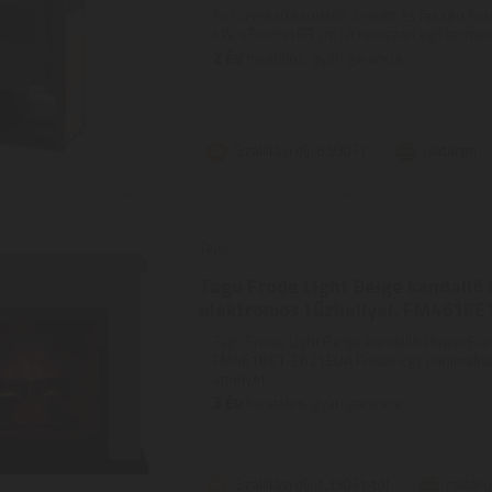
Fa tüzelésű kandalló, brikett és faszén Fo
kW, 49x45x103 cm | A hosszan égő termiku
2
ÉV
hivatalos, gyári garancia
Szállítási díj: 6.890 Ft
raktáron
Tagu
Tagu Frode Light Beige kandalló
elektromos tűzhellyel, FM461B
Tagu Frode Light Beige kandalló PowerFlam
FM461BE1-E621EUA Frode egy minimalista
amelyet ...
3
ÉV
hivatalos, gyári garancia
Szállítási díj: 1.390 Ft-tól
raktár