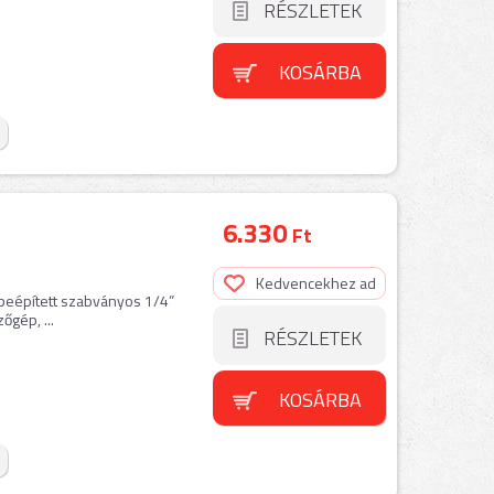
RÉSZLETEK
KOSÁRBA
6.330
Ft
Kedvencekhez ad
 beépített szabványos 1/4”
őgép, ...
RÉSZLETEK
KOSÁRBA