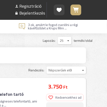
Regisztráció
Bejelentkezés
3 ok, amiért le fogod cserélni a régi
kávéfőződet a Krups Mini ...
Lapozás:
25
termék/oldal
Rendezés:
Népszerűek elől
3.750
Ft
elefon tartó
Kedvencekhez ad
 mágneses telefontartó, ami
a ...