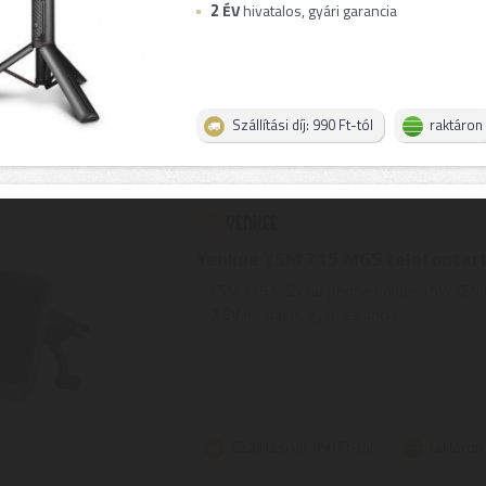
2
ÉV
hivatalos, gyári garancia
Szállítási díj: 990 Ft-tól
raktáron
Yenkee YSM 715 MGS telefontar
YSM 715 MGS car phone holder 15W YENKEE 
2
ÉV
hivatalos, gyári garancia
Szállítási díj: 990 Ft-tól
raktáron