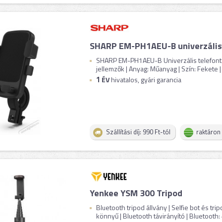
SHARP EM-PH1AEU-B univerzális
SHARP EM-PH1AEU-B Univerzális telefontar
jellemzők | Anyag: Műanyag | Szín: Fekete | 
1
ÉV
hivatalos, gyári garancia
Szállítási díj: 990 Ft-tól
raktáron
Yenkee YSM 300 Tripod
Bluetooth tripod állvány | Selfie bot és tri
könnyű | Bluetooth távirányító | Bluetooth: 4.