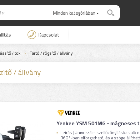
Minden kategóriában
llítás
Kapcsolat
észítő / tok
Tartó / rögzítő / állvány
zítő / állvány
Yenkee YSM 501MG - mágneses t
Leírás | Univerzális szellőzőnyílásba való
360°-ban elforgatható, és a szöge állítható 