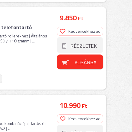
9.850
Ft
 telefontartó
Kedvencekhez ad
tó rollerekhez | Általános
Súly: 118 gramm | ...
RÉSZLETEK
KOSÁRBA
10.990
Ft
Kedvencekhez ad
pod kombinációja | Tartós és
2 | ...