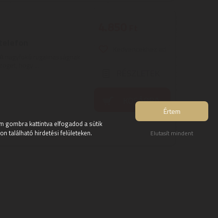
4.850
Ft
telefon
Kedvencekhez ad
| A nagyfokú rugalmasságnak
öget, hogy ...
RÉSZLETEK
KOSÁRBA
Értem
 gombra kattintva elfogadod a sütik
 található hirdetési felületeken.
Elutasít mindent