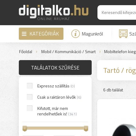
KATEGÓRIÁK
Magunkról
Szá
Főoldal
Mobil / Kommunikáció / Smart
Mobiltelefon kieg
TALÁLATOK SZŰRÉSE
Tartó / rög
Expressz szállítás
(0)
6 db találat
Csak a raktáron lévők
(6)
Kifutott, már nem
rendelhetőek is!
(341)