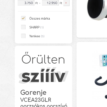
Ft
-
Ft
Összes márka
SHARP
(1)
Yenkee
(5)