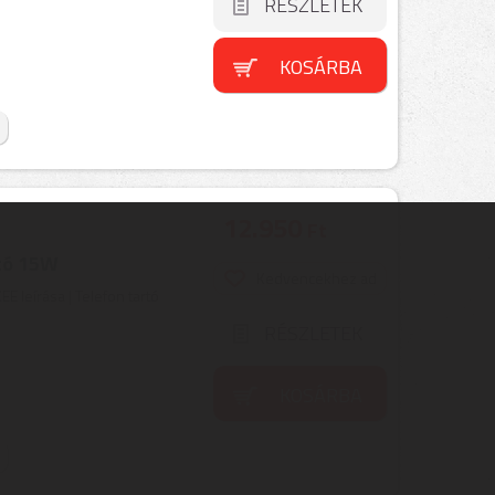
RÉSZLETEK
KOSÁRBA
12.950
Ft
tó 15W
Kedvencekhez ad
leírása | Telefon tartó
RÉSZLETEK
KOSÁRBA