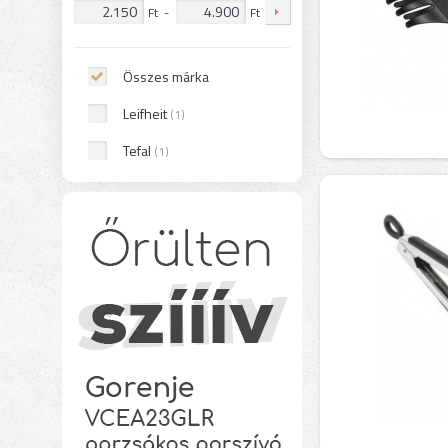
Ft
-
Ft
Összes márka
Leifheit
(1)
Tefal
(1)