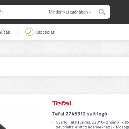
Minden kategóriában
llítás
Kapcsolat
ó
Tefal 2745312 sültfogó
Gyártó: Tefal | Leírás: 220°C-ig hőálló | -:
bevonattal ellátott edényekhez | -: Mosog