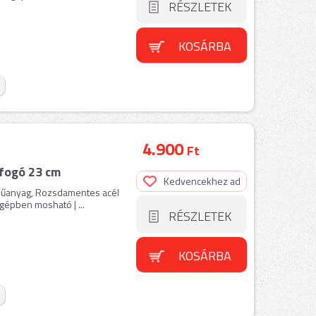
RÉSZLETEK
KOSÁRBA
4.900
Ft
lfogó 23 cm
Kedvencekhez ad
: Műanyag, Rozsdamentes acél
gépben mosható | ...
RÉSZLETEK
KOSÁRBA