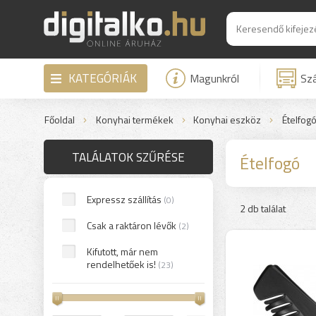
KATEGÓRIÁK
Magunkról
Szá
Főoldal
Konyhai termékek
Konyhai eszköz
Ételfog
TALÁLATOK SZŰRÉSE
Ételfogó
Expressz szállítás
(0)
2 db találat
Csak a raktáron lévők
(2)
Kifutott, már nem
rendelhetőek is!
(23)