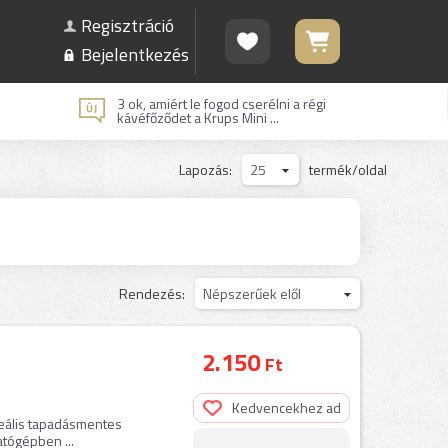
Regisztráció
Bejelentkezés
3 ok, amiért le fogod cserélni a régi
kávéfőződet a Krups Mini ...
Lapozás:
25
termék/oldal
Rendezés:
Népszerűek elől
2.150
Ft
Kedvencekhez ad
 Ideális tapadásmentes
atógépben ...