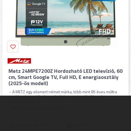
Metz 24MPE7200Z Hordozható LED televízió, 60
cm, Smart Google TV, Full HD, E energiaosztály
(2025-ös modell)
A METZ egy elismert német márka, több mint 85 éves múltra
tekint vissza. | A német dizájnban, technológiában és
minőségben ...
2
ÉV
hivatalos, gyári garancia
Szállítási díj: 1.390 Ft-tól
raktáron