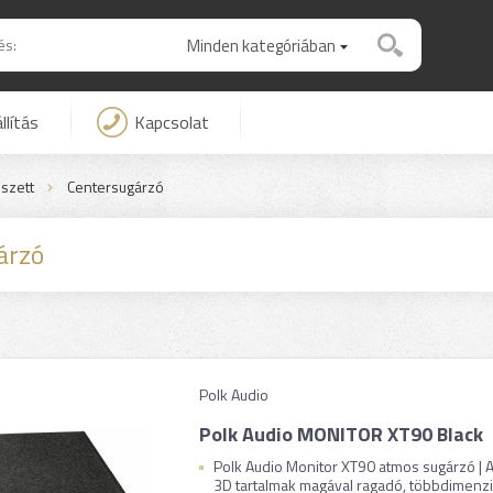
Minden kategóriában
llítás
Kapcsolat
lszett
Centersugárzó
árzó
Polk Audio
Polk Audio MONITOR XT90 Black
Polk Audio Monitor XT90 atmos sugárzó | 
3D tartalmak magával ragadó, többdimenzi