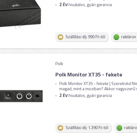
2
ÉV
hivatalos, gyári garancia
Szállítási díj: 990 Ft-tól
raktáron
Polk
Polk Monitor XT35 - fekete
Polk Monitor XT35 - fekete | Szeretnéd f
magad, mint a moziban? Akkor nagyszerű v
2
ÉV
hivatalos, gyári garancia
Szállítási díj: 1.390 Ft-tól
raktár