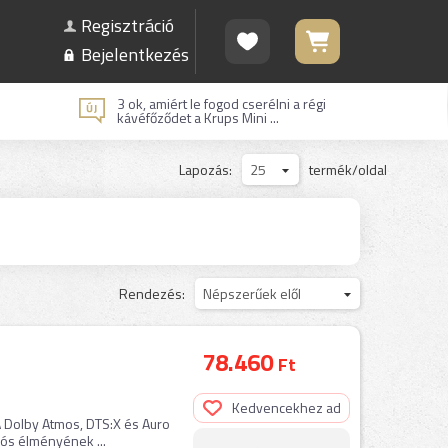
Regisztráció
Bejelentkezés
3 ok, amiért le fogod cserélni a régi
kávéfőződet a Krups Mini ...
Lapozás:
25
termék/oldal
Rendezés:
Népszerűek elől
78.460
Ft
Kedvencekhez ad
A Dolby Atmos, DTS:X és Auro
ós élményének ...