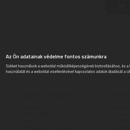
Az Ön adatainak védelme fontos számunkra
Sütiket használunk a weboldal működőképességének biztosításához, és a 
használatát és a weboldal viselkedésével kapcsolatos adatok átadását a cé
Kiemelt kategóriák
Fontos
Új termékek
Hírek, cik
Fül és Fejhallgatók
Magunkró
Edény
Szállítási
Hűtő, fagyasztó (szabadonálló)
Fizetési f