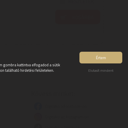
RÉSZLETEK
KOSÁRBA
Értem
 gombra kattintva elfogadod a sütik
 található hirdetési felületeken.
Elutasít mindent
Kövess minket:
Digitalko a Facebook-on
Digitalko az Instagram-on
Digitalko a Tiktok-on