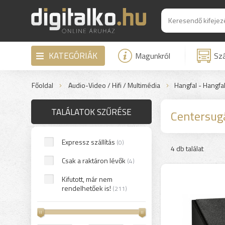
KATEGÓRIÁK
Magunkról
Szá
Főoldal
Audio-Video / Hifi / Multimédia
Hangfal - Hangfa
TALÁLATOK SZŰRÉSE
Centersug
Expressz szállítás
(0)
4 db találat
Csak a raktáron lévők
(4)
Kifutott, már nem
rendelhetőek is!
(211)