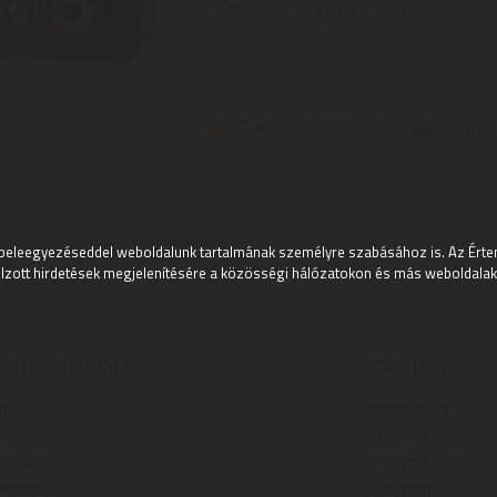
2
ÉV
hivatalos, gyári garancia
Szállítási díj: 790 Ft-tól
raktáron
beleegyezéseddel weboldalunk tartalmának személyre szabásához is. Az Értem
lzott hirdetések megjelenítésére a közösségi hálózatokon és más weboldalakon
 információk
Személyes
kek
Regisztráció
l
Bejelentkezés
 feltételek
Elfelejtett jelszó
eltételek
Kapcsolat