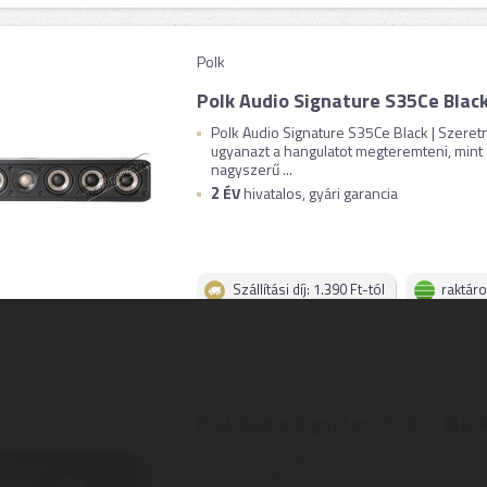
Polk
Polk Audio Signature S35Ce Blac
Polk Audio Signature S35Ce Black | Szere
ugyanazt a hangulatot megteremteni, mint
nagyszerű ...
2
ÉV
hivatalos, gyári garancia
Szállítási díj: 1.390 Ft-tól
raktár
Polk
Polk Audio Signature S30Ce Blac
Polk Audio Signature S30Ce Black | Szeret
érezni magad, mint a moziban? Akkor príma