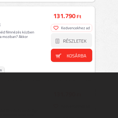
131.790
Ft
k
Kedvencekhez ad
tnéd filmnézés közben
 a moziban? Akkor
RÉSZLETEK
KOSÁRBA
on
131.790
Ft
k
Kedvencekhez ad
néd filmnézés során úgy
 választás lehet eme ...