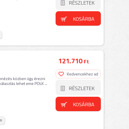
RÉSZLETEK
KOSÁRBA
121.710
Ft
Kedvencekhez ad
ilmnézés közben úgy érezni
álasztás lehet eme POLK ...
RÉSZLETEK
KOSÁRBA
on