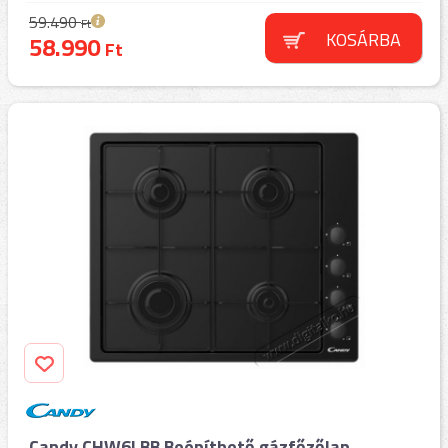
59.490
Ft
KOSÁRBA
58.990
Ft
Candy CHW6LBB Beépíthető gázfőzőlap