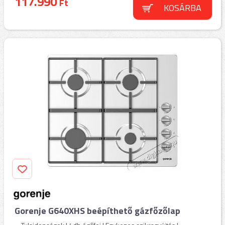
117.990
Ft
KOSÁRBA
Gorenje G640XHS beépíthető gázfőzőlap