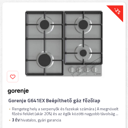
-2%
Gorenje G641EX Beépíthető gáz főzőlap
Rengeteg hely a serpenyők és fazekak számára | A megnövelt
főzési felület (akár 20%) és az égők közötti nagyobb távolság ...
3
ÉV
hivatalos, gyári garancia