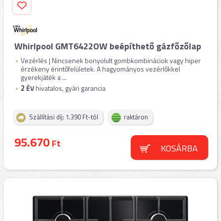
Whirlpool GMT6422OW beépíthető gázfőzőlap
Vezérlés | Nincsenek bonyolult gombkombináciok vagy hiper
érzékeny érintőfelületek. A hagyományos vezérlőkkel
gyerekjáték a ...
2
ÉV
hivatalos, gyári garancia
Szállítási díj: 1.390 Ft-tól
raktáron
95.670
Ft
KOSÁRBA