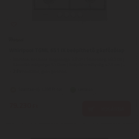
Whirlpool TGML 651 IX beépíthető gázfőzőlap
Méretek: Készülék magassága: 3.8 cm | Szélesség: 58.0 cm |
Készülék mélysége: 51.0 cm | Beépítési mélység: 47.5 cm | ...
2
ÉV
hivatalos, gyári garancia
Szállítási díj: 1.390 Ft-tól
raktáron
79.230
Ft
KOSÁRBA