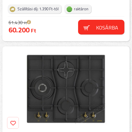
Szállítási díj: 1.390 Ft-tól
raktáron
61.430
Ft
KOSÁRBA
60.200
Ft