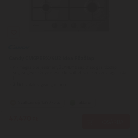
Candy CM6PBRX/4U2 Idea Főzőlap
A kimagasló teljesítményű CANDY beépíthető gáz főzőlap
segítségével kényelmesen készítheted el kedvenc fogásaidat.
| ...
2
ÉV
hivatalos, gyári garancia
Szállítási díj: 1.390 Ft-tól
raktáron
47.470
Ft
KOSÁRBA