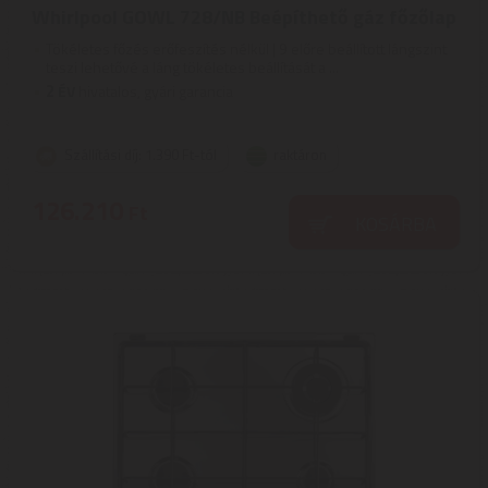
Whirlpool GOWL 728/NB Beépíthető gáz főzőlap
Tökéletes főzés erőfeszítés nélkül | 9 előre beállított lángszint
teszi lehetővé a láng tökéletes beállítását a ...
2
ÉV
hivatalos, gyári garancia
Szállítási díj: 1.390 Ft-tól
raktáron
126.210
Ft
KOSÁRBA