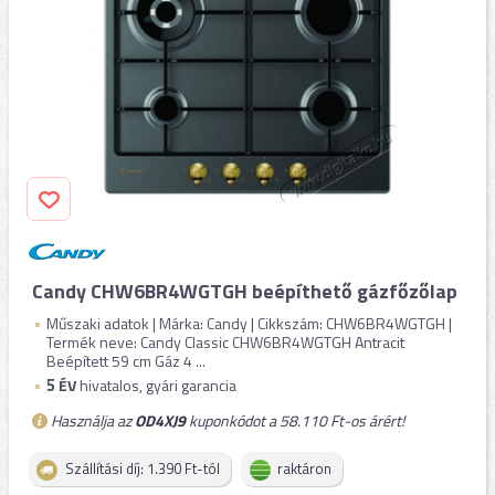
Candy CHW6BR4WGTGH beépíthető gázfőzőlap
Műszaki adatok | Márka: Candy | Cikkszám: CHW6BR4WGTGH |
Termék neve: Candy Classic CHW6BR4WGTGH Antracit
Beépített 59 cm Gáz 4 ...
5
ÉV
hivatalos, gyári garancia
Használja az
OD4XJ9
kuponkódot a 58.110 Ft-os árért!
Szállítási díj: 1.390 Ft-tól
raktáron