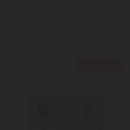
Candy CHW6LBX/4U2 Főzőlap
MOSOGATÓGÉPBEN MOSHATÓ | Ne pazarolja az idejét a főzőlap
edénytartóinak vagy rácsainak kézi mosogatásával! Minden
rácsunk ...
2
ÉV
hivatalos, gyári garancia
Szállítási díj: 1.390 Ft-tól
raktáron
42.220
Ft
KOSÁRBA
41.120
Ft