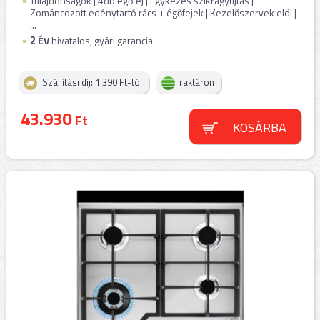
Tulajdonságok | 4db égőfej | Egykezes szikragyújtás |
Zománcozott edénytartó rács + égőfejek | Kezelőszervek elöl |
...
2
ÉV
hivatalos, gyári garancia
Szállítási díj: 1.390 Ft-tól
raktáron
43.930
Ft
KOSÁRBA