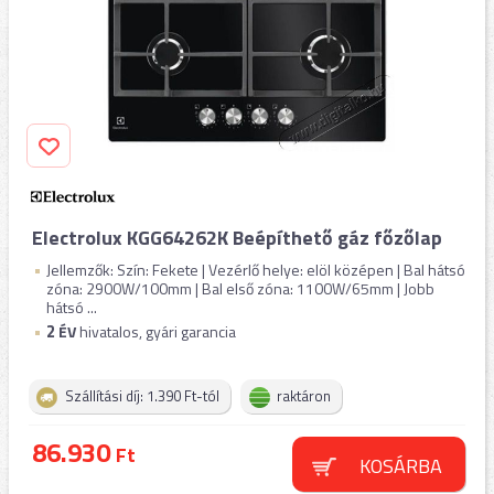
Electrolux KGG64262K Beépíthető gáz főzőlap
Jellemzők: Szín: Fekete | Vezérlő helye: elöl középen | Bal hátsó
zóna: 2900W/100mm | Bal első zóna: 1100W/65mm | Jobb
hátsó ...
2
ÉV
hivatalos, gyári garancia
Szállítási díj: 1.390 Ft-tól
raktáron
86.930
Ft
KOSÁRBA