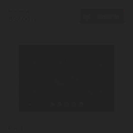
91.360
Ft
KOSÁRBA
89.400
Ft