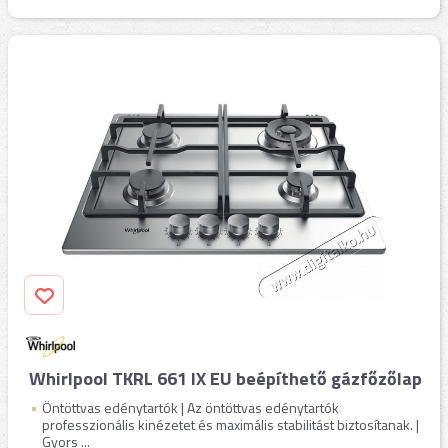
Whirlpool TKRL 661 IX EU beépíthető gázfőzőlap
Öntöttvas edénytartók | Az öntöttvas edénytartók
professzionális kinézetet és maximális stabilitást biztosítanak. |
Gyors ...