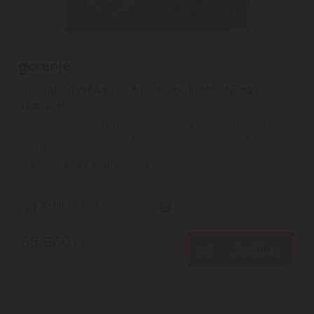
Gorenje GW641BFB fekete beépíthető gáz
főzőlap
GORENJE GW641BFB | A kimagasló teljesítményű GORENJE
beépített gáz főzőlappal gyorsan és egyszerűen elkészítheted
kedvenc ...
3
ÉV
hivatalos, gyári garancia
Szállítási díj: 1.390 Ft-tól
raktáron
68.960
Ft
KOSÁRBA