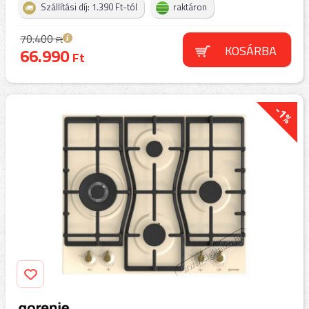
Szállítási díj: 1.390 Ft-tól
raktáron
70.400
Ft
KOSÁRBA
66.990
Ft
-1%