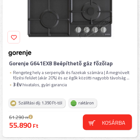
Gorenje G641EXB Beépíthető gáz főzőlap
Rengeteg hely a serpenyők és fazekak számára | A megnövelt
főzési felület (akár 20%) és az égők közötti nagyobb távolság ...
3
ÉV
hivatalos, gyári garancia
Szállítási díj: 1.390 Ft-tól
raktáron
61.290
Ft
KOSÁRBA
55.890
Ft