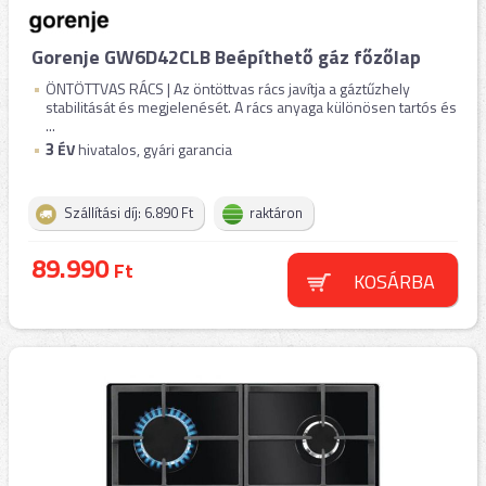
Gorenje GW6D42CLB Beépíthető gáz főzőlap
ÖNTÖTTVAS RÁCS | Az öntöttvas rács javítja a gáztűzhely
stabilitását és megjelenését. A rács anyaga különösen tartós és
...
3
ÉV
hivatalos, gyári garancia
Szállítási díj: 6.890 Ft
raktáron
89.990
Ft
KOSÁRBA