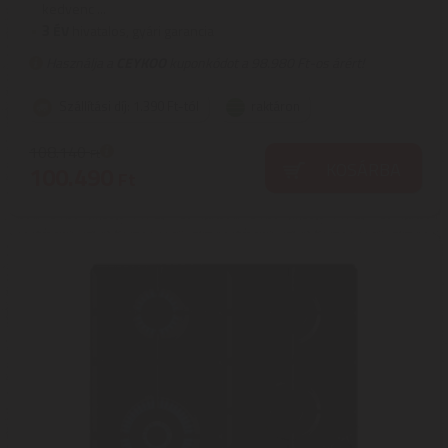
kedvenc ...
3
ÉV
hivatalos, gyári garancia
Használja a
CEYKOO
kuponkódot a 98.980 Ft-os árért!
Szállítási díj: 1.390 Ft-tól
raktáron
108.140
Ft
KOSÁRBA
100.490
Ft