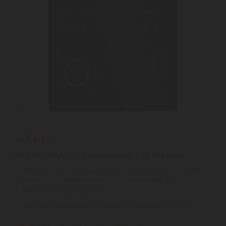
AEG HKB64453NB beépíthető gáz főzőlap
Általános jellemzők | Beépítés típusa: Beépíthető | Tápellátás
típusa: Gáz | Főzőlap típusa: Gáz | Tápfeszültség: 220 ...
2
ÉV
hivatalos, gyári garancia
Használja a
MYIUUG
kuponkódot a 196.990 Ft-os árért!