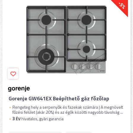
-5%
Gorenje GW641EX Beépíthető gáz főzőlap
Rengeteg hely a serpenyők és fazekak számára | A megnövelt
főzési felület (akár 20%) és az égők közötti nagyobb távolság ...
3
ÉV
hivatalos, gyári garancia