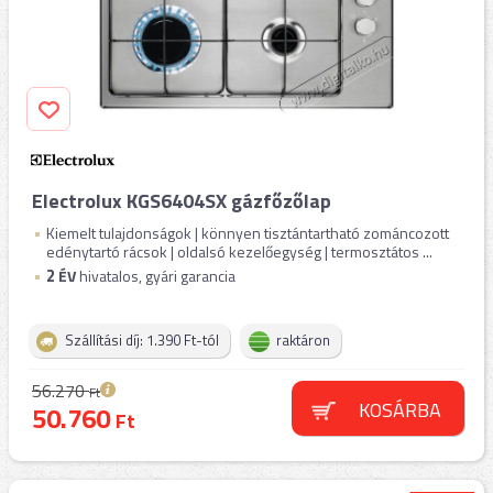
Electrolux KGS6404SX gázfőzőlap
Kiemelt tulajdonságok | könnyen tisztántartható zománcozott
edénytartó rácsok | oldalsó kezelőegység | termosztátos ...
2
ÉV
hivatalos, gyári garancia
Szállítási díj: 1.390 Ft-tól
raktáron
56.270
Ft
KOSÁRBA
50.760
Ft