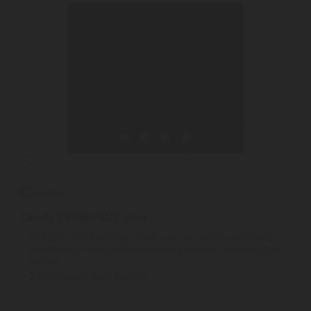
Candy CSG6B/4U2 Idea
A CANDY CSG6B/4U2 gáz főzőlappal olyan kedvenc ételeket
készíthetsz, amelyekkel sok vendéget elkápráztathatsz.A gáz
főzőlap ...
2
ÉV
hivatalos, gyári garancia