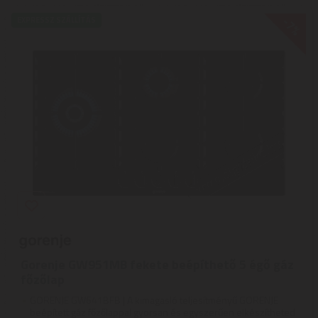
-7%
EXPRESSZ SZÁLLÍTÁS
Gorenje GW951MB fekete beépíthető 5 égő gáz
főzőlap
GORENJE GW641BFB | A kimagasló teljesítményű GORENJE
beépített gáz főzőlappal gyorsan és egyszerűen elkészítheted