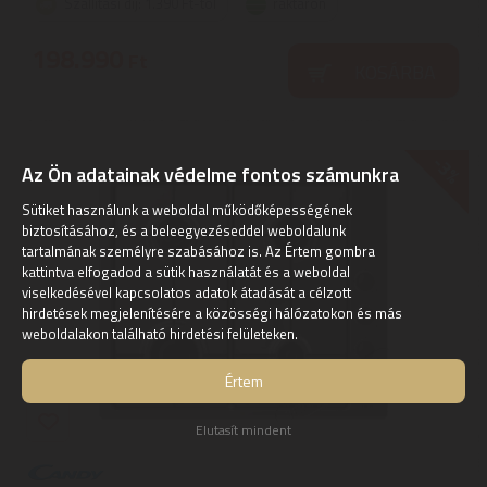
Szállítási díj: 1.390 Ft-tól
raktáron
198.990
Ft
KOSÁRBA
-3%
Az Ön adatainak védelme fontos számunkra
Sütiket használunk a weboldal működőképességének
biztosításához, és a beleegyezéseddel weboldalunk
tartalmának személyre szabásához is. Az Értem gombra
kattintva elfogadod a sütik használatát és a weboldal
viselkedésével kapcsolatos adatok átadását a célzott
hirdetések megjelenítésére a közösségi hálózatokon és más
weboldalakon található hirdetési felületeken.
Értem
Elutasít mindent