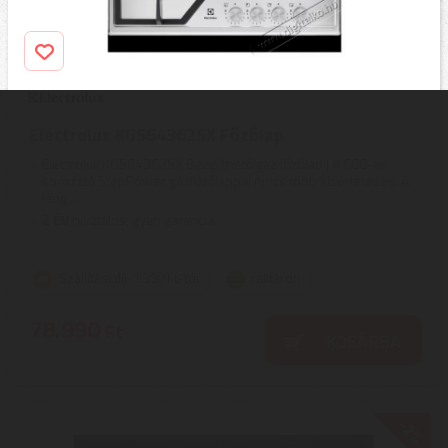
Electrolux KGS64362SX Főzőlap
Electrolux KGS64362SX Beépíthető gáz főzőlap | A 600-as
sorozatú StepPower gázfőzőlappal nincs több kísérletezés. A
láng ...
2
ÉV
hivatalos, gyári garancia
Szállítási díj: 1.390 Ft-tól
raktáron
78.990
Ft
KOSÁRBA
-2%