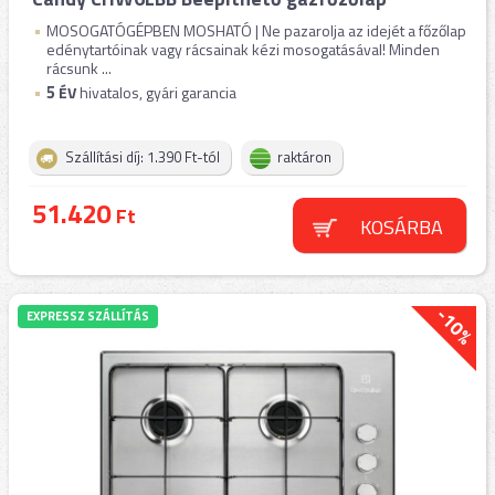
MOSOGATÓGÉPBEN MOSHATÓ | Ne pazarolja az idejét a főzőlap
edénytartóinak vagy rácsainak kézi mosogatásával! Minden
rácsunk ...
5
ÉV
hivatalos, gyári garancia
Szállítási díj: 1.390 Ft-tól
raktáron
51.420
Ft
KOSÁRBA
-10%
EXPRESSZ SZÁLLÍTÁS