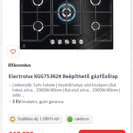
Electrolux KGG75362K Beépíthető gázfőzőlap
| Jellemzők: Szín: Fekete | Vezérlő helye: elöl középen | Bal
hátsó zóna: , 2000W/80mm | Bal első zóna: , 2000W/80mm |
Jobb ...
2
ÉV
hivatalos, gyári garancia
Szállítási díj: 1.390 Ft-tól
raktáron