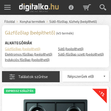
Főoldal
Konyhai termékek
Sütő-főzőlap, tűzhely (beépíthető)
Gázfőzőlap (beépíthető)
(45 termék)
ALKATEGÓRIÁK
Gázfőzőlap (beépíthető)
Sütő (beépíthető)
Elektromos főzőlap (beépíthető)
Sütő-főzőlap szett (beépíthető)
Indukciós főzőlap (beépíthető)
Találatok szűrése
-1%
EXPRESSZ SZÁLLÍTÁS