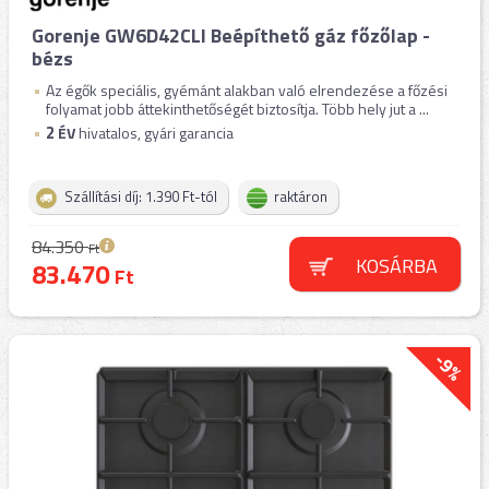
Gorenje GW6D42CLI Beépíthető gáz főzőlap -
bézs
Az égők speciális, gyémánt alakban való elrendezése a főzési
folyamat jobb áttekinthetőségét biztosítja. Több hely jut a ...
2
ÉV
hivatalos, gyári garancia
Szállítási díj: 1.390 Ft-tól
raktáron
84.350
Ft
KOSÁRBA
83.470
Ft
-9%