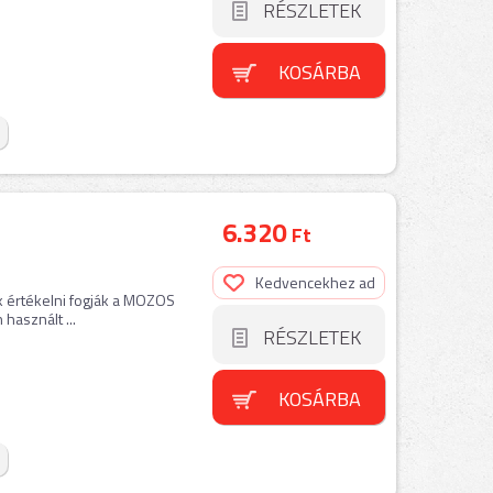
RÉSZLETEK
KOSÁRBA
6.320
Ft
Kedvencekhez ad
k értékelni fogják a MOZOS
használt ...
RÉSZLETEK
KOSÁRBA