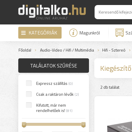
KATEGÓRIÁK
Magunkról
Szá
Főoldal
Audio-Video / Hifi / Multimédia
Hifi - Sztereó
TALÁLATOK SZŰRÉSE
Kiegészítő
Expressz szállítás
(0)
2 db találat
Csak a raktáron lévők
(2)
Kifutott, már nem
rendelhetőek is!
(81)