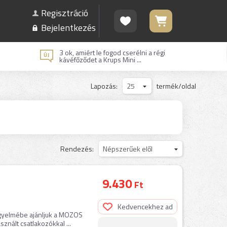
Regisztráció
Bejelentkezés
3 ok, amiért le fogod cserélni a régi
kávéfőződet a Krups Mini ...
Lapozás:
25
termék/oldal
Rendezés:
Népszerűek elől
9.430
Ft
Kedvencekhez ad
igyelmébe ajánljuk a MOZOS
nált csatlakozókkal ...