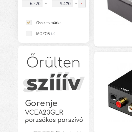
Ft
-
Ft
Összes márka
MOZOS
(2)