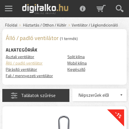
Főoldal
Háztartás / Otthon / Kültér
Ventilátor / Légkondicionáló
Álló / padló ventilátor
(1 termék)
ALKATEGÓRIÁK
Asztali ventilátor
Split klíma
Álló / padló ventilátor
Mobil klíma
Párásító ventilátor
Kiegészítő
Fali / mennyezeti ventilátor
Találatok szűrése
-1%