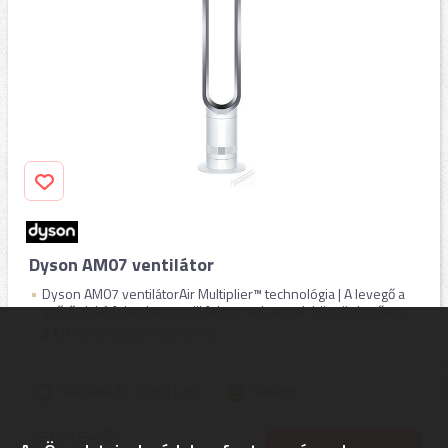
Dyson AM07 ventilátor
Dyson AM07 ventilátorAir Multiplier™ technológia | A levegő a
gyűrű alakú fejen keresztül felgyorsul, ennek köszönhetően a ...
2
ÉV
hivatalos, gyári garancia
Szállítási díj: 1.390 Ft-tól
raktáron
121.710
Ft