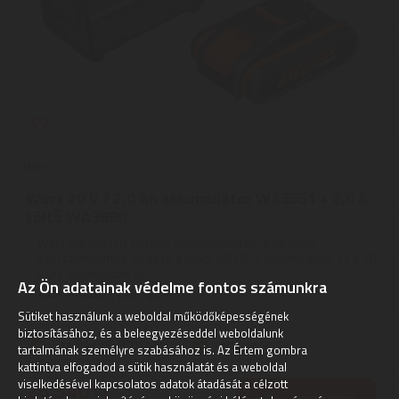
Worx
Worx 20 V / 2,0 Ah akkumulátor WA3551 + 2,0 A
töltő WA3880
Worx WA3551Ha tartalék akkumulátort keresel Worx
szerszámaidhoz, válaszd a Worx WA3551 akkumulátort. Ez a 20
V-os akkumulátor az ...
Az Ön adatainak védelme fontos számunkra
2
ÉV
hivatalos, gyári garancia
Sütiket használunk a weboldal működőképességének
biztosításához, és a beleegyezéseddel weboldalunk
Szállítási díj: 990 Ft-tól
raktáron
tartalmának személyre szabásához is. Az Értem gombra
kattintva elfogadod a sütik használatát és a weboldal
26.540
viselkedésével kapcsolatos adatok átadását a célzott
Ft