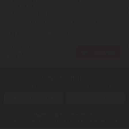
Akkumulátor élettartama: 1500 mAh | Akkumulátor: Li Ion |
Funkciók: CB ...
2
ÉV
hivatalos, gyári garancia
Használja a
5LNYXS
kuponkódot a 43.080 Ft-os árért!
Szállítási díj: 990 Ft-tól
raktáron
43.750
Ft
KOSÁRBA
43.740
Ft
Ügyfélszolgálat:
Kérdéseivel, észrevételeivel keresse ügyfélszolgálatunkat
info@digitalko.hu
Gyors üzenetküldés
Ügyfélszolgálatunk elérhető:
Hétfő-Péntek:
8:00 - 16:00
Szombat-Vasárnap:
zárva