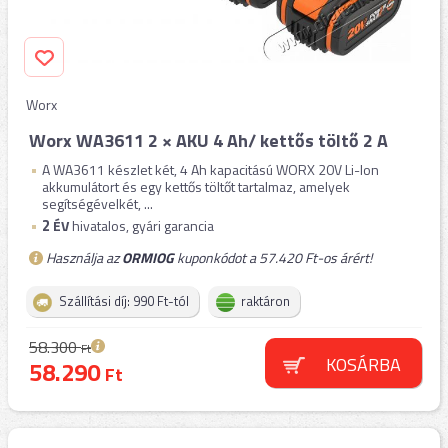
Worx
Worx WA3611 2 × AKU 4 Ah/ kettős töltő 2 A
A WA3611 készlet két, 4 Ah kapacitású WORX 20V Li-Ion
akkumulátort és egy kettős töltőt tartalmaz, amelyek
segítségévelkét, ...
2
ÉV
hivatalos, gyári garancia
Használja az
ORMIOG
kuponkódot a 57.420 Ft-os árért!
Szállítási díj: 990 Ft-tól
raktáron
58.300
Ft
KOSÁRBA
58.290
Ft