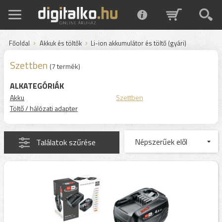
Főoldal
Akkuk és töltők
Li-ion akkumulátor és töltő (gyári)
Szettben
(7 termék)
ALKATEGÓRIÁK
Akku
Szettben
Töltő / hálózati adapter
Találatok szűrése