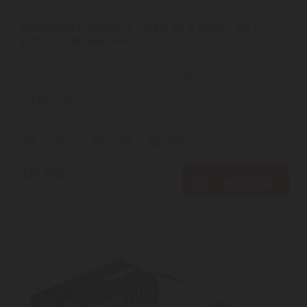
SCHEPPACH
SCHEPPACH SBSK4.0 - IXES 20 V akku 4 Ah +
töltő 2,4 Ah készlet
SCHEPPACH töltő és akkumulátor készlet 4Ah, 20V IXES
SBSK4.0 | A Scheppach IXES SBSK4.0 gyorstöltő és akkumulátor
készlet ...
2
ÉV
hivatalos, gyári garancia
Szállítási díj: 990 Ft-tól
raktáron
18.180
Ft
KOSÁRBA