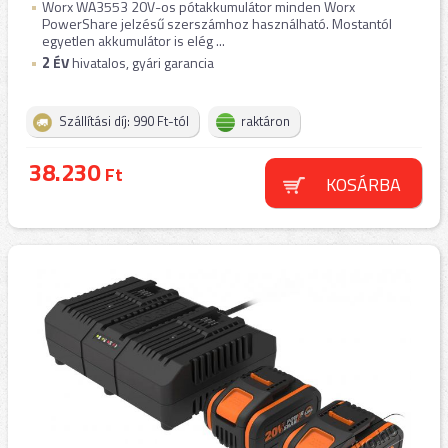
Worx WA3553 20V-os pótakkumulátor minden Worx
PowerShare jelzésű szerszámhoz használható. Mostantól
egyetlen akkumulátor is elég ...
2
ÉV
hivatalos, gyári garancia
Szállítási díj: 990 Ft-tól
raktáron
38.230
Ft
KOSÁRBA