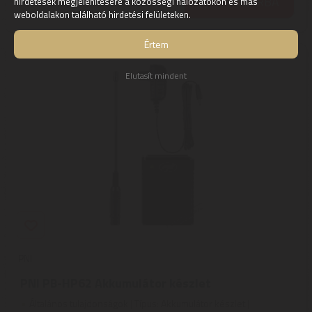
KOSÁRBA
hirdetések megjelenítésére a közösségi hálózatokon és más
weboldalakon található hirdetési felületeken.
Értem
Elutasít mindent
PNI
PNI PB-HP62 Akkumulátor készlet
Általános tulajdonságok | Típus: Akkumulátor készlet |