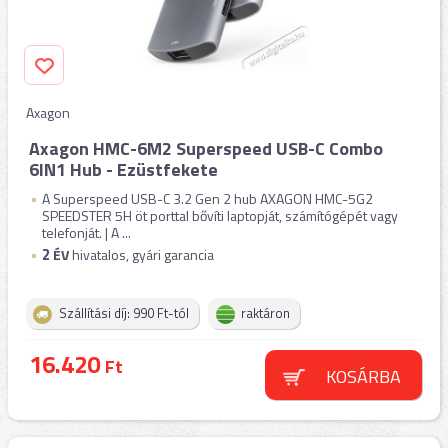
Axagon
Axagon HMC-6M2 Superspeed USB-C Combo
6IN1 Hub - Ezüstfekete
A Superspeed USB-C 3.2 Gen 2 hub AXAGON HMC-5G2
SPEEDSTER 5H öt porttal bővíti laptopját, számítógépét vagy
telefonját. | A ...
2
ÉV
hivatalos, gyári garancia
Szállítási díj: 990 Ft-tól
raktáron
16.420
Ft
KOSÁRBA