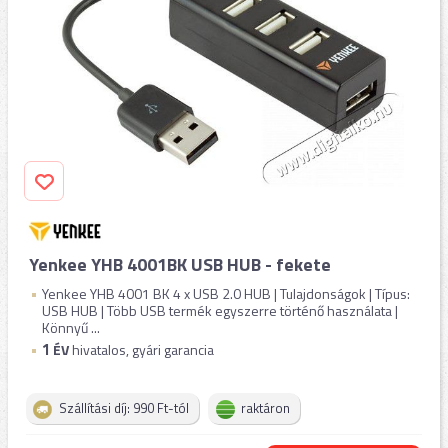
Yenkee YHB 4001BK USB HUB - fekete
Yenkee YHB 4001 BK 4 x USB 2.0 HUB | Tulajdonságok | Típus:
USB HUB | Több USB termék egyszerre történő használata |
Könnyű ...
1
ÉV
hivatalos, gyári garancia
Szállítási díj: 990 Ft-tól
raktáron