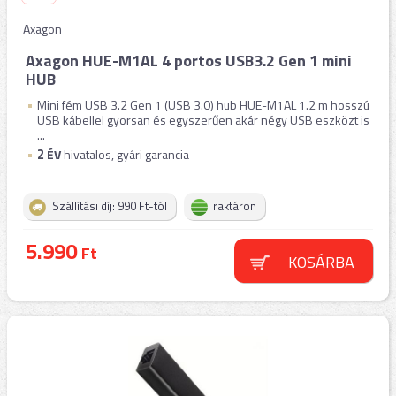
Axagon
Axagon HUE-M1AL 4 portos USB3.2 Gen 1 mini
HUB
Mini fém USB 3.2 Gen 1 (USB 3.0) hub HUE-M1AL 1.2 m hosszú
USB kábellel gyorsan és egyszerűen akár négy USB eszközt is
...
2
ÉV
hivatalos, gyári garancia
Szállítási díj: 990 Ft-tól
raktáron
5.990
Ft
KOSÁRBA