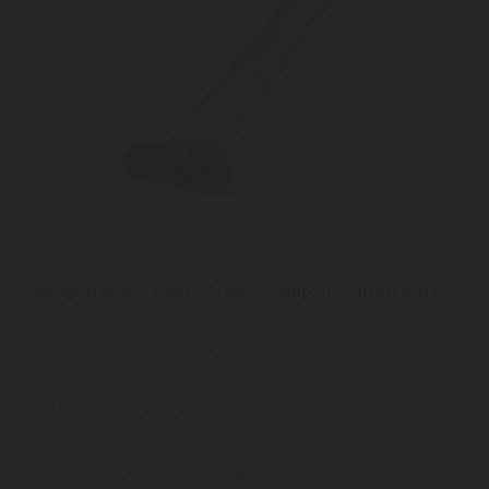
Axagon
Axagon HMC-10HLS USB-C 5Gbps LONGER 9in1
hub
A többportos USB-C 5Gbps AXAGON HMC-10HLS LONGER hub
9in1 kilenc porttal bővíti laptopját, számítógépét vagy telefonját.
A ...
2
ÉV
hivatalos, gyári garancia
Szállítási díj: 990 Ft-tól
raktáron