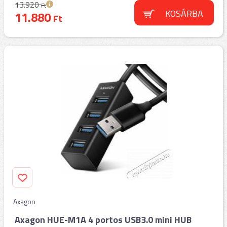
13.920
Ft
KOSÁRBA
11.880
Ft
Axagon
Axagon HUE-M1A 4 portos USB3.0 mini HUB