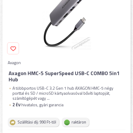
Axagon
Axagon HMC-5 SuperSpeed USB-C COMBO 5in1
Hub
A többportos USB-C 3.2 Gen 1 hub AXAGON HMC-5 négy
porttal és SD / microSD kártyaolvasóval bővíti laptopját,
számítógépét vagy ...
2
ÉV
hivatalos, gyári garancia
Szállítási díj: 990 Ft-tól
raktáron