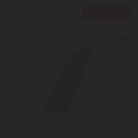
20.990
Ft
KOSÁRBA
15.850
Ft
-16%
Axagon