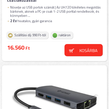
csatlakozással
Növelje az USB portok számát | Az UH720 tökéletes megoldás
bárkinek, akinek a PC-je csak 1-2 USB porttal rendelkezik, és
könnyeben ...
2
ÉV
hivatalos, gyári garancia
Szállítási díj: 990 Ft-tól
raktáron
16.560
Ft
KOSÁRBA