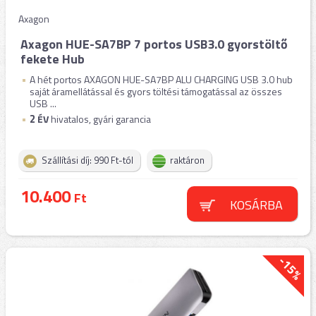
Axagon
Axagon HUE-SA7BP 7 portos USB3.0 gyorstöltő
fekete Hub
A hét portos AXAGON HUE-SA7BP ALU CHARGING USB 3.0 hub
saját áramellátással és gyors töltési támogatással az összes
USB ...
2
ÉV
hivatalos, gyári garancia
Szállítási díj: 990 Ft-tól
raktáron
10.400
Ft
KOSÁRBA
-15%