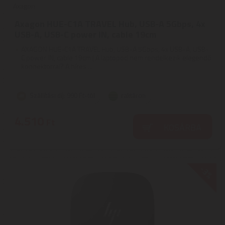
Axagon
Axagon HUE-C1A TRAVEL Hub, USB-A 5Gbps, 4x
USB-A, USB-C power IN, cable 19cm
AXAGON HUE-C1A TRAVEL Hub, USB-A 5Gbps, 4x USB-A, USB-
C power IN, cable 19cm | A laptopod nem rendelkezik elegendő
konnektorral? A híres ...
Szállítási díj: 990 Ft-tól
raktáron
4.510
Ft
KOSÁRBA
-3%