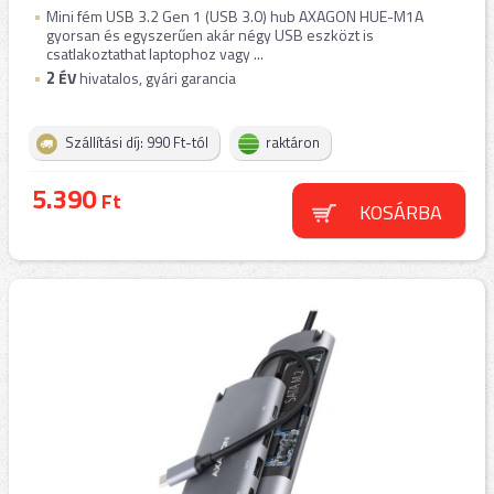
Mini fém USB 3.2 Gen 1 (USB 3.0) hub AXAGON HUE-M1A
gyorsan és egyszerűen akár négy USB eszközt is
csatlakoztathat laptophoz vagy ...
2
ÉV
hivatalos, gyári garancia
Szállítási díj: 990 Ft-tól
raktáron
5.390
Ft
KOSÁRBA