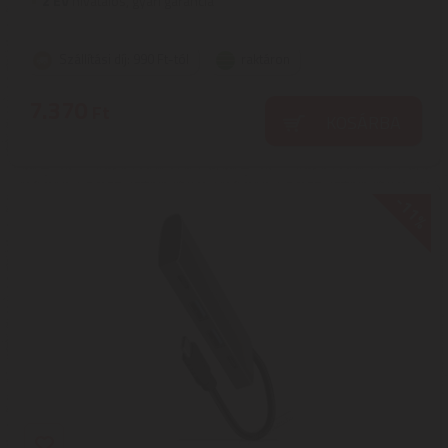
2
ÉV
hivatalos, gyári garancia
Szállítási díj: 990 Ft-tól
raktáron
7.370
Ft
KOSÁRBA
-11%