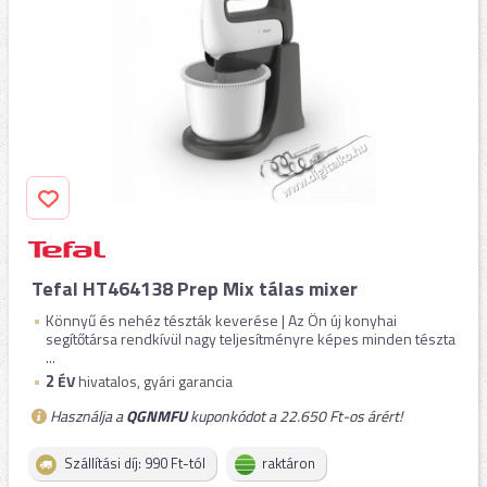
Tefal HT464138 Prep Mix tálas mixer
Könnyű és nehéz tészták keverése | Az Ön új konyhai
segítőtársa rendkívül nagy teljesítményre képes minden tészta
...
2
ÉV
hivatalos, gyári garancia
Használja a
QGNMFU
kuponkódot a 22.650 Ft-os árért!
Szállítási díj: 990 Ft-tól
raktáron