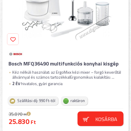
Bosch MFQ36490 multifunkciós konyhai kisgép
Kéz nélküli használat: az ErgoMixx kézi mixer – forgó keverőtál
állvánnyal és számos tartozékkalErgonomikus kialakítás: ...
2
ÉV
hivatalos, gyári garancia
Szállítási díj: 990 Ft-tól
raktáron
35.070
Ft
KOSÁRBA
25.830
Ft