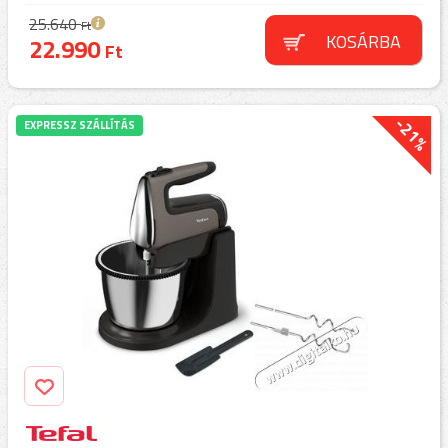
25.640
Ft
KOSÁRBA
22.990
Ft
-21%
EXPRESSZ SZÁLLÍTÁS