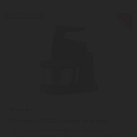
-11%
EXPRESSZ SZÁLLÍTÁS
Electrolux ESM4B 500 fekete tálas mixer
Erős motorja könnyedén megbirkózik mindennelA
hagyományos receptektől kezdve a növényi alapú ételekig –