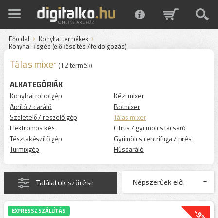
Főoldal
Konyhai termékek
Konyhai kisgép (előkészítés / feldolgozás)
Tálas mixer
(12 termék)
ALKATEGÓRIÁK
Konyhai robotgép
Kézi mixer
Aprító / daráló
Botmixer
Szeletelő / reszelő gép
Tálas mixer
Elektromos kés
Citrus / gyümölcs facsaró
Tésztakészítő gép
Gyümölcs centrifuga / prés
Turmixgép
Húsdaráló
Találatok szűrése
-9%
EXPRESSZ SZÁLLÍTÁS