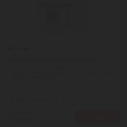
Electrolux ESM4W 500 fehér tálas mixer
Erős motorja könnyedén megbirkózik mindennelA
hagyományos receptektől kezdve a növényi alapú ételekig
legyen szó keverésről, ...
2
ÉV
hivatalos, gyári garancia
Szállítási díj: 990 Ft-tól
raktáron
21.260
Ft
KOSÁRBA
18.990
Ft