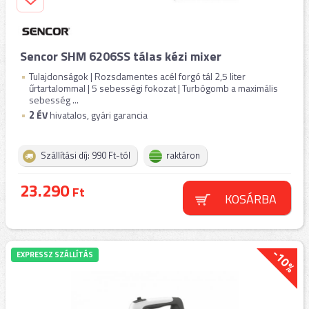
Sencor SHM 6206SS tálas kézi mixer
Tulajdonságok | Rozsdamentes acél forgó tál 2,5 liter
űrtartalommal | 5 sebességi fokozat | Turbógomb a maximális
sebesség ...
2
ÉV
hivatalos, gyári garancia
Szállítási díj: 990 Ft-tól
raktáron
23.290
Ft
KOSÁRBA
-10%
EXPRESSZ SZÁLLÍTÁS