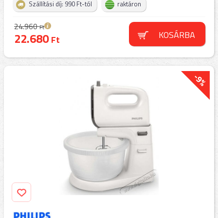
Szállítási díj: 990 Ft-tól
raktáron
24.960
Ft
KOSÁRBA
22.680
Ft
-9%