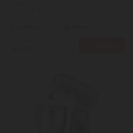
legyen szó ...
2
ÉV
hivatalos, gyári garancia
Szállítási díj: 990 Ft-tól
raktáron
21.310
Ft
KOSÁRBA
18.990
Ft