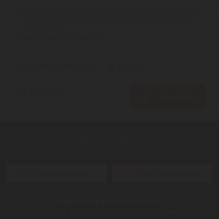
Kenwood Chefette HMP54.000SI | A profi KENWOOD kézi mixer
remek társad lesz krémek vagy tészta készítésekor. Nagyra
értékeled majd ...
2
ÉV
hivatalos, gyári garancia
Szállítási díj: 990 Ft-tól
raktáron
34.640
Ft
KOSÁRBA
Ügyfélszolgálat:
Kérdéseivel, észrevételeivel keresse ügyfélszolgálatunkat
info@digitalko.hu
Gyors üzenetküldés
Ügyfélszolgálatunk elérhető:
Hétfő-Péntek:
8:00 - 16:00
Szombat-Vasárnap:
zárva