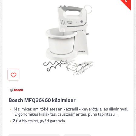
Bosch MFQ36460 kézimixer
Kézi mixer, ami tökéletesen kézreáll - keverőtállal és állvánnyal.
| Ergonómikus kialakítás: csúszásmentes, puha tapintású ...
2
ÉV
hivatalos, gyári garancia