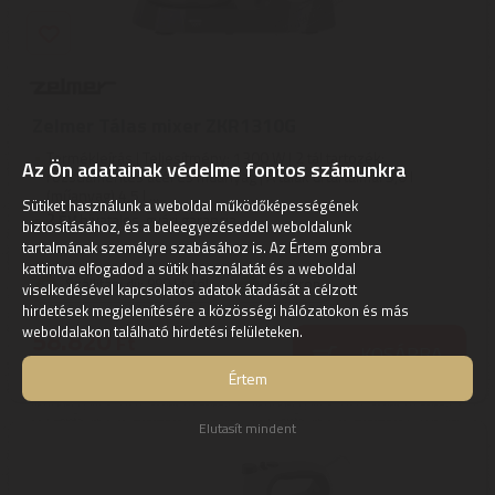
Zelmer Tálas mixer ZKR1310G
Termékleírás | Teljesítmény: 1300 W | 2 tál tartozék:
Az Ön adatainak védelme fontos számunkra
rozsdamentes acél és műanyag | A tálak űrtartalma: 5,0 l
(műanyag) 4,5 l ...
Sütiket használunk a weboldal működőképességének
2
ÉV
hivatalos, gyári garancia
biztosításához, és a beleegyezéseddel weboldalunk
tartalmának személyre szabásához is. Az Értem gombra
kattintva elfogadod a sütik használatát és a weboldal
Szállítási díj: 990 Ft-tól
raktáron
viselkedésével kapcsolatos adatok átadását a célzott
hirdetések megjelenítésére a közösségi hálózatokon és más
weboldalakon található hirdetési felületeken.
58.820
Ft
KOSÁRBA
Értem
Elutasít mindent