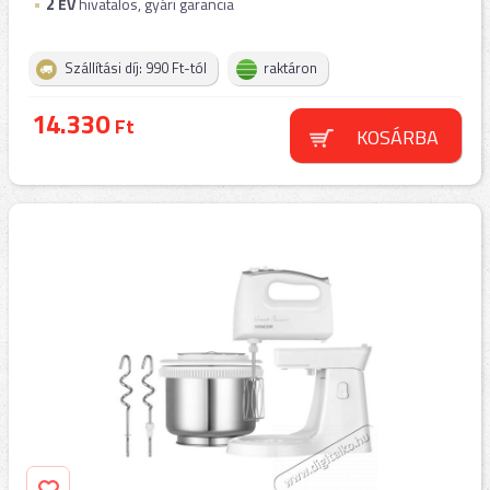
2
ÉV
hivatalos, gyári garancia
Szállítási díj: 990 Ft-tól
raktáron
14.330
Ft
KOSÁRBA