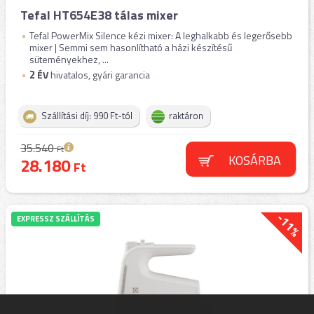
Tefal HT654E38 tálas mixer
Tefal PowerMix Silence kézi mixer: A leghalkabb és legerősebb
mixer | Semmi sem hasonlítható a házi készítésű
süteményekhez, ...
2
ÉV
hivatalos, gyári garancia
Szállítási díj: 990 Ft-tól
raktáron
35.540
Ft
KOSÁRBA
28.180
Ft
-11%
EXPRESSZ SZÁLLÍTÁS