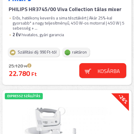
PHILIPS HR3745/00 Viva Collection tálas mixer
Erős, hatékony keverés a sima tésztákért | Akár 25%-kal
gyorsabb* a nagy teljesítményű, 450 W-os motorral | 450 W | 5
sebesség + ...
2
ÉV
hivatalos, gyári garancia
Szállítási díj: 990 Ft-tól
raktáron
25.120
Ft
KOSÁRBA
22.780
Ft
-26%
EXPRESSZ SZÁLLÍTÁS