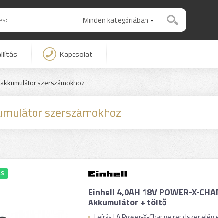
Minden kategóriában
llítás
Kapcsolat
n akkumulátor szerszámokhoz
kumulátor szerszámokhoz
ÁS
Einhell 4,0AH 18V POWER-X-CH
Akkumulátor + töltő
Leírás | A Power-X-Change rendszer elég e