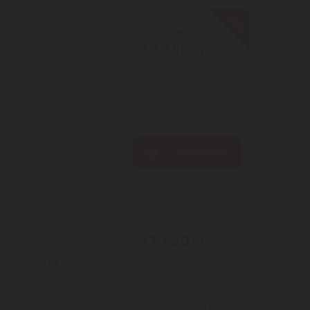
-13%
34.970
Ft
30.340
Ft
Ah
kéziszerszám akkumulátor 6
Kedvencekhez ad
tt vagy lemerült ...
RÉSZLETEK
KOSÁRBA
11.840
Ft
kkumulátor
Kedvencekhez ad
életes választás mindenki
r, 20V-os ...
RÉSZLETEK