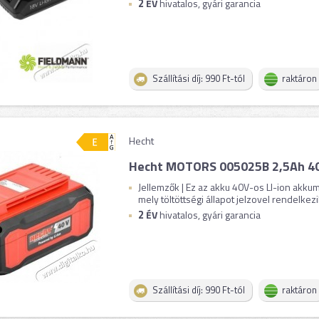
2
ÉV
hivatalos, gyári garancia
Szállítási díj: 990 Ft-tól
raktáron
Hecht
Hecht MOTORS 005025B 2,5Ah 4
Jellemzők | Ez az akku 40V-os LI-ion akkumu
mely töltöttségi állapot jelzovel rendelkezik
2
ÉV
hivatalos, gyári garancia
Szállítási díj: 990 Ft-tól
raktáron