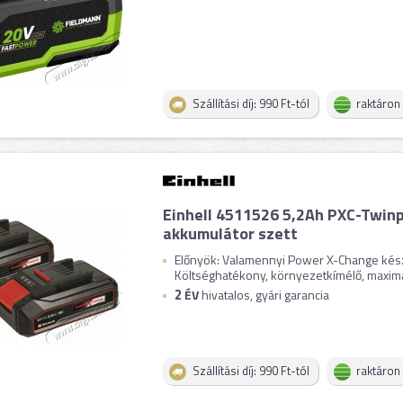
Szállítási díj: 990 Ft-tól
raktáron
Einhell 4511526 5,2Ah PXC-Twinp
akkumulátor szett
Előnyök: Valamennyi Power X-Change kész
Költséghatékony, környezetkímélő, maximál
2
ÉV
hivatalos, gyári garancia
Szállítási díj: 990 Ft-tól
raktáron