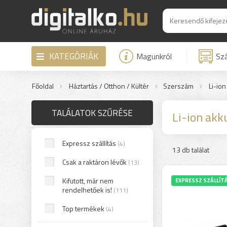
KATEGÓRIÁK
Magunkról
Szá
Főoldal
Háztartás / Otthon / Kültér
Szerszám
Li-io
TALÁLATOK SZŰRÉSE
Li-ion ak
Expressz szállítás
(4)
13 db találat
Csak a raktáron lévők
(13)
Kifutott, már nem
EXPRESSZ SZÁLLÍT
rendelhetőek is!
(111)
Top termékek
(4)