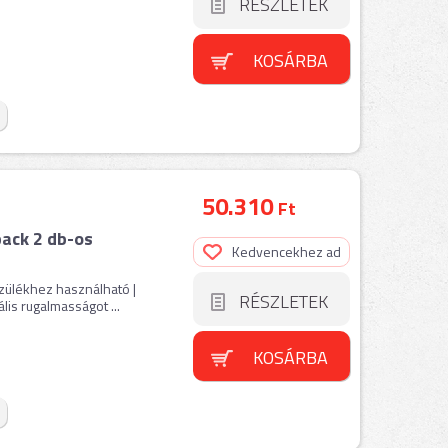
RÉSZLETEK
KOSÁRBA
50.310
Ft
ack 2 db-os
Kedvencekhez ad
ülékhez használható |
RÉSZLETEK
is rugalmasságot ...
KOSÁRBA