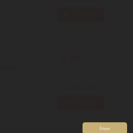
KOSÁRBA
34.350
Ft
A00.X7D
Kedvencekhez ad
ökéletesen alkalmasak
.A rendkívül robusztus ...
RÉSZLETEK
KOSÁRBA
Értem