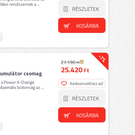
átor rendszernek a ...
RÉSZLETEK
KOSÁRBA
-7%
27.190
Ft
25.420
Ft
kumulátor csomag
ó a Power X-Change
Kedvencekhez ad
ximális biztonság az ...
RÉSZLETEK
KOSÁRBA