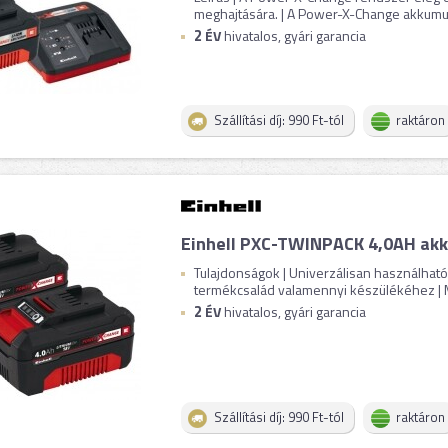
meghajtására. | A Power-X-Change akkumul
2
ÉV
hivatalos, gyári garancia
Szállítási díj: 990 Ft-tól
raktáron
Einhell PXC-TWINPACK 4,0AH ak
Tulajdonságok | Univerzálisan használhat
termékcsalád valamennyi készülékéhez | Ma
2
ÉV
hivatalos, gyári garancia
Szállítási díj: 990 Ft-tól
raktáron