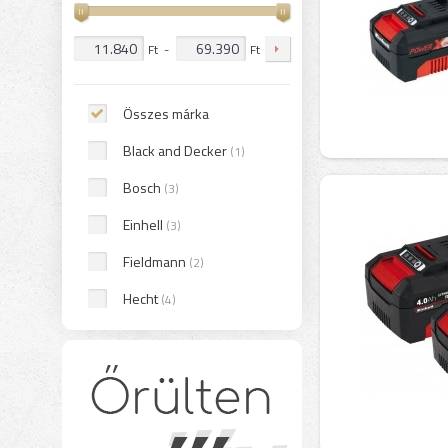
Ft
-
Ft
Összes márka
Black and Decker
(1)
Bosch
(3)
Einhell
(3)
Fieldmann
(2)
Hecht
(4)