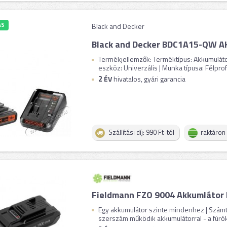
ÁS
Black and Decker
Black and Decker BDC1A15-QW
Termékjellemzők: Terméktípus: Akkumulátor,
eszköz: Univerzális | Munka típusa: Félprofe
2
ÉV
hivatalos, gyári garancia
Szállítási díj: 990 Ft-tól
raktáron
Fieldmann FZO 9004 Akkumlátor
Egy akkumulátor szinte mindenhez | Szám
szerszám működik akkumulátorral - a fúrókt