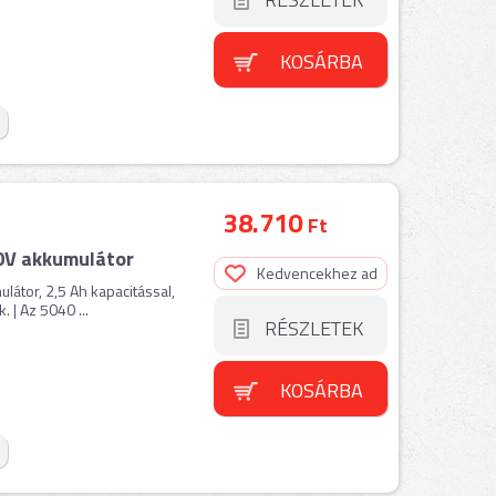
KOSÁRBA
38.710
Ft
0V akkumulátor
Kedvencekhez ad
látor, 2,5 Ah kapacitással,
. | Az 5040 ...
RÉSZLETEK
KOSÁRBA