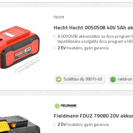
Hecht
Hecht Hecht 005050B 40V 5Ah a
A 005050B akkumulátor az Accu program 
tápellátására szolgálAz Accu program a HEC
2
ÉV
hivatalos, gyári garancia
Szállítási díj: 990 Ft-tól
raktáron
Fieldmann FDUZ 79080 20V akku
2
ÉV
hivatalos, gyári garancia