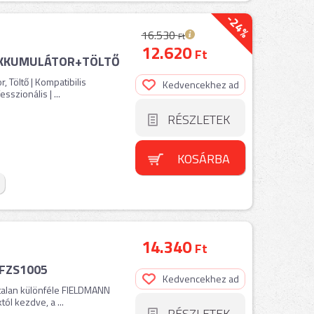
-24%
16.530
Ft
12.620
Ft
 AKKUMULÁTOR+TÖLTŐ
 Töltő | Kompatibilis
Kedvencekhez ad
sszionális | ...
RÉSZLETEK
KOSÁRBA
14.340
Ft
 FZS1005
Kedvencekhez ad
talan különféle FIELDMANN
ól kezdve, a ...
RÉSZLETEK