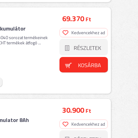
69.370
Ft
kkumulátor
Kedvencekhez ad
5040 sorozat termékeinek
HT termékek átfogó ...
RÉSZLETEK
KOSÁRBA
30.900
Ft
mulator 8Ah
Kedvencekhez ad