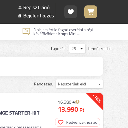
Regisztráció
Bejelentkezés
3 ok, amiért le fogod cserélni a régi
kávéfőződet a Krups Mini ...
Lapozás:
25
termék/oldal
Rendezés:
Népszerűek elől
-16%
16.580
Ft
13.990
Ft
ANGE STARTER-KIT
Kedvencekhez ad
nergiát kínál szerszámai