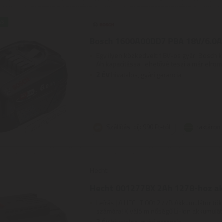
ÁS
Bosch 1600A00DD7 PBA 18V/6.0
Egy ilyen közkedvelt 18V-os gyári Bosch 
Ah kapacitással lehetővé teszi a már elromlo
2
ÉV
hivatalos, gyári garancia
Szállítási díj: 990 Ft-tól
raktáron
Hecht
Hecht 001277BX 2Ah 1278-hoz a
Leírás | A HECHT 001277B Akkumulátor tök
számára! Kiváló minőségű Li-Ion akkumuláto
2
ÉV
hivatalos, gyári garancia