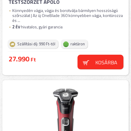
TESTSZŐRZET ÁPOLÓ
Könnyedén vágja, vágja és borotválja bármilyen hosszúságú
szőrszálat | Az új OneBlade 360 könnyebben vágja, kontúrozza
és ...
2
ÉV
hivatalos, gyári garancia
Szállítási díj: 990 Ft-tól
raktáron
27.990
Ft
KOSÁRBA