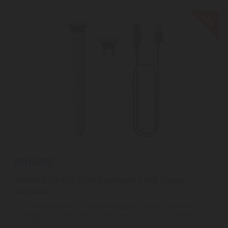
-3%
PHILIPS QP1324/30 OneBlade First Shave
borotva
Pontos kontúrok és körvonalak egyszerűen a két oldalú
pengével | A OneBlade borotva követi az arc körvonalait,
lehetővé téve az ...