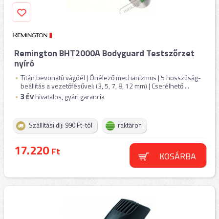
Remington BHT2000A Bodyguard Testszőrzet
nyíró
Titán bevonatú vágóél | Önélező mechanizmus | 5 hosszúság-
beállítás a vezetőfésűvel: (3, 5, 7, 8, 12 mm) | Cserélhető ...
3
ÉV
hivatalos, gyári garancia
Szállítási díj: 990 Ft-tól
raktáron
17.220
Ft
KOSÁRBA