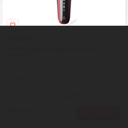
PHILIPS Series 5000 Wet & Dry S5883/10
Borotva
Hatékony borotválkozás, gyengéd a bőrhöz | A Philips Series
5000 hatékony borotválkozást biztosít, így még több szőrszálat
...
2
ÉV
hivatalos, gyári garancia
Szállítási díj: 990 Ft-tól
raktáron
46.600
Ft
KOSÁRBA