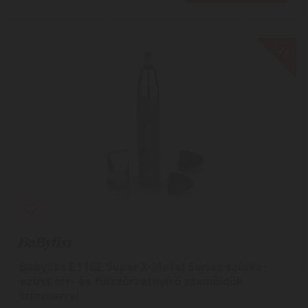
-1%
Babyliss E116E Super X-Metal Series szürke-
ezüst orr- és fülszőrzetnyíró szemöldök
trimmerrel