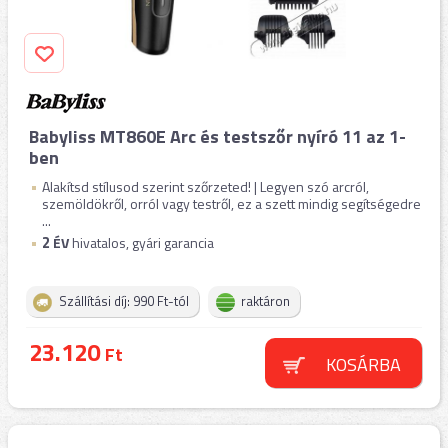
Babyliss MT860E Arc és testszőr nyíró 11 az 1-
ben
Alakítsd stílusod szerint szőrzeted! | Legyen szó arcról,
szemöldökről, orról vagy testről, ez a szett mindig segítségedre
...
2
ÉV
hivatalos, gyári garancia
Szállítási díj: 990 Ft-tól
raktáron
23.120
Ft
KOSÁRBA