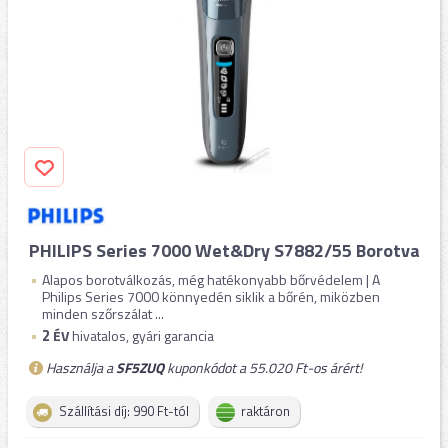
PHILIPS Series 7000 Wet&Dry S7882/55 Borotva
Alapos borotválkozás, még hatékonyabb bőrvédelem | A
Philips Series 7000 könnyedén siklik a bőrén, miközben
minden szőrszálat ...
2
ÉV
hivatalos, gyári garancia
Használja a
SF5ZUQ
kuponkódot a 55.020 Ft-os árért!
Szállítási díj: 990 Ft-tól
raktáron