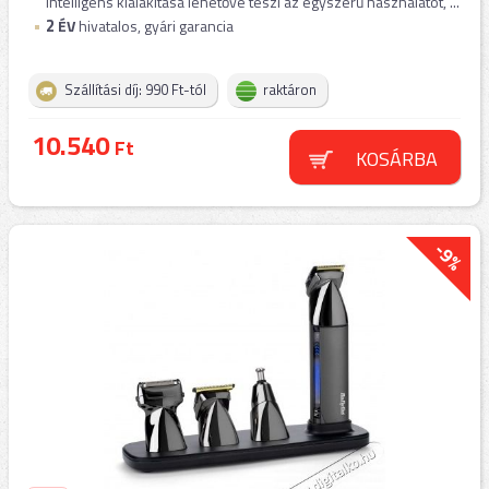
intelligens kialakítása lehetővé teszi az egyszerű használatot, ...
2
ÉV
hivatalos, gyári garancia
Szállítási díj: 990 Ft-tól
raktáron
10.540
Ft
KOSÁRBA
-9%