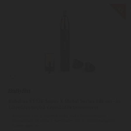
-5%
Babyliss E112E Super X-Metal Series kék orr- és
fülszőrzetnyíró szemöldök trimmerrel
A BaByliss E112E Super-X Metal blue edition készülék
tökéletesen alkalmas a nem kívánt orr- és fülszőrzet gyors,
biztonságos és ...