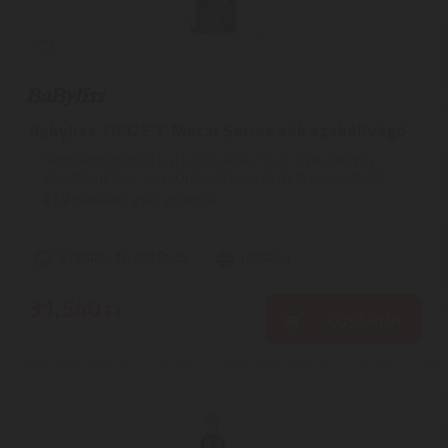
Babyliss T992E X-Metal Series kék szakállvágó
Termákinformáció | | | | | | | Szín: Kék | Típus: Szakállvágó |
Vezeték nélküli: Igen | Önélező funkció: Nem | Lemosható: ...
2
ÉV
hivatalos, gyári garancia
Szállítási díj: 990 Ft-tól
raktáron
31.540
Ft
KOSÁRBA