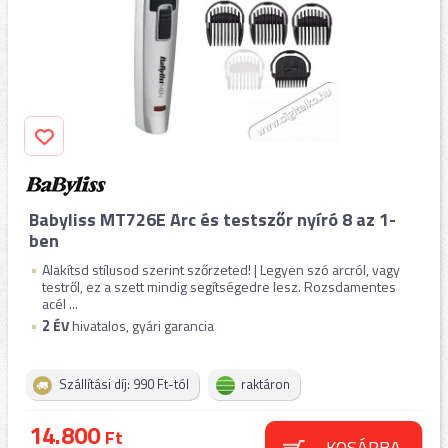
Babyliss MT726E Arc és testszőr nyíró 8 az 1-
ben
Alakítsd stílusod szerint szőrzeted! | Legyen szó arcról, vagy
testről, ez a szett mindig segítségedre lesz. Rozsdamentes
acél ...
2
ÉV
hivatalos, gyári garancia
Szállítási díj: 990 Ft-tól
raktáron
14.800
Ft
KOSÁRBA