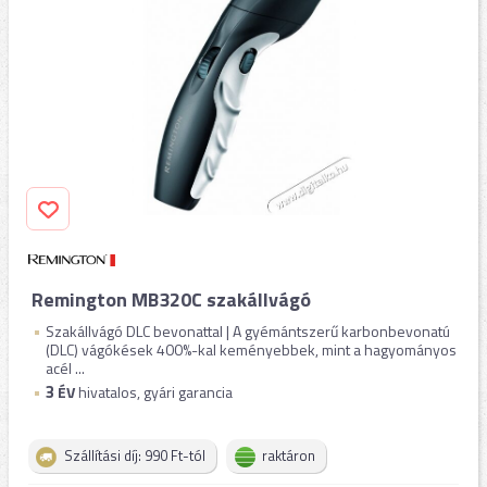
Remington MB320C szakállvágó
Szakállvágó DLC bevonattal | A gyémántszerű karbonbevonatú
(DLC) vágókések 400%-kal keményebbek, mint a hagyományos
acél ...
3
ÉV
hivatalos, gyári garancia
Szállítási díj: 990 Ft-tól
raktáron