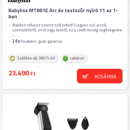
Babyliss MT861E Arc és testszőr nyíró 11 az 1-
ben
Alakítsd stílusod szerint szőrzeted! | Legyen szó arcról,
szemöldökről, orról vagy testről, ez a szett mindig segítségedre
...
2
ÉV
hivatalos, gyári garancia
Szállítási díj: 990 Ft-tól
raktáron
23.490
Ft
KOSÁRBA