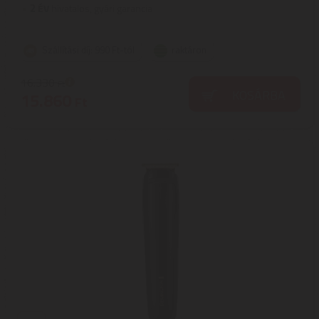
2
ÉV
hivatalos, gyári garancia
Szállítási díj: 990 Ft-tól
raktáron
16.330
Ft
KOSÁRBA
15.860
Ft