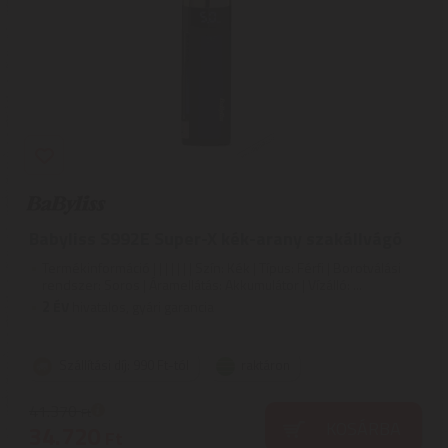
Babyliss S992E Super-X kék-arany szakállvágó
Termékinformáció | | | | | | | Szín: Kék | Típus: Férfi | Borotválási
rendszer: Soros | Áramellátás: Akkumulátor | Vízálló: ...
2
ÉV
hivatalos, gyári garancia
Szállítási díj: 990 Ft-tól
raktáron
41.370
Ft
KOSÁRBA
34.720
Ft