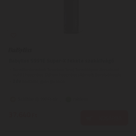
Babyliss S991E Super-X fekete szakállvágó
Termékinformáció: Testrész: Test | Terméktípus: Arcszőrzet
nyíró | Használat: Otthoni használat | Ajánlott: Borotválkozás ...
2
ÉV
hivatalos, gyári garancia
Szállítási díj: 990 Ft-tól
raktáron
37.640
Ft
KOSÁRBA