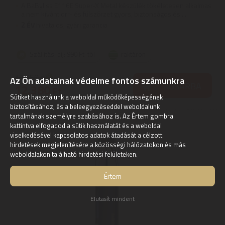
A BaByliss E116E Super-X Metal készülék tökéletesen alkalmas
a nem kívánt orr- és fülszőrzet gyors, biztonságos és ...
2
ÉV
hivatalos, gyári garancia
Szállítási díj: 990 Ft-tól
raktáron
12.550
Ft
Az Ön adatainak védelme fontos számunkra
KOSÁRBA
12.380
Ft
Sütiket használunk a weboldal működőképességének
biztosításához, és a beleegyezéseddel weboldalunk
tartalmának személyre szabásához is. Az Értem gombra
kattintva elfogadod a sütik használatát és a weboldal
viselkedésével kapcsolatos adatok átadását a célzott
hirdetések megjelenítésére a közösségi hálózatokon és más
weboldalakon található hirdetési felületeken.
Értem
Elutasít mindent