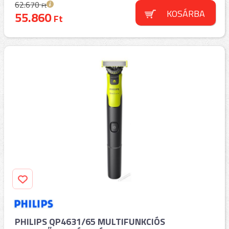
62.670
Ft
KOSÁRBA
55.860
Ft
PHILIPS QP4631/65 MULTIFUNKCIÓS