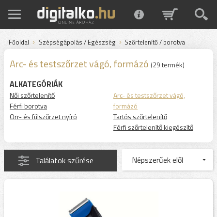
Főoldal
Szépségápolás / Egészség
Szőrtelenítő / borotva
Arc- és testszőrzet vágó, formázó
(29 termék)
ALKATEGÓRIÁK
Női szőrtelenítő
Arc- és testszőrzet vágó,
Férfi borotva
formázó
Orr- és fülszőrzet nyíró
Tartós szőrtelenítő
Férfi szőrtelenítő kiegészítő
Találatok szűrése