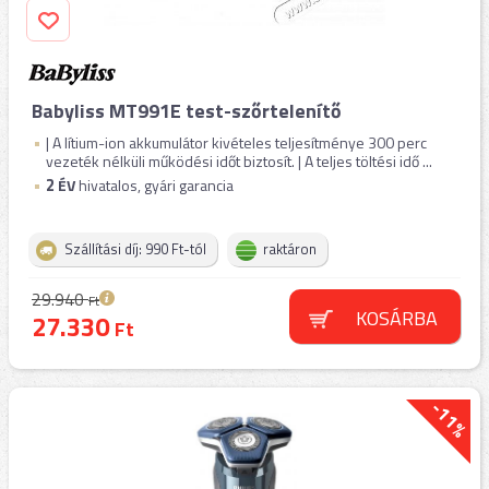
Babyliss MT991E test-szőrtelenítő
| A lítium-ion akkumulátor kivételes teljesítménye 300 perc
vezeték nélküli működési időt biztosít. | A teljes töltési idő ...
2
ÉV
hivatalos, gyári garancia
Szállítási díj: 990 Ft-tól
raktáron
29.940
Ft
KOSÁRBA
27.330
Ft
-11%