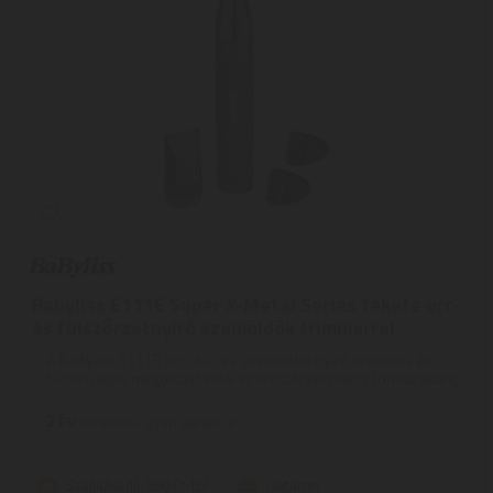
Babyliss E111E Super X-Metal Series fekete orr-
és fülszőrzetnyíró szemöldök trimmerrel
A BaByliss E111E orr-, fül- és szemöldöknyíró praktikus és
biztonságos megoldást kínál az arcszőrzet precíz formázására,
...
2
ÉV
hivatalos, gyári garancia
Szállítási díj: 990 Ft-tól
raktáron