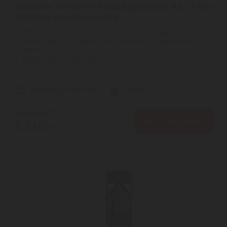
Rowenta TN3651F0 Nomad Specialist 8 az 1-ben
sötétkék arcszőrzetvágó
A Mini Grooming Kit TN3651F0 precíz szakállvágó ötvözi a
pontosságot és az egyéni elképzeléseknek megfelelően
végzett ...
2
ÉV
hivatalos, gyári garancia
Szállítási díj: 990 Ft-tól
raktáron
10.010
Ft
KOSÁRBA
9.230
Ft