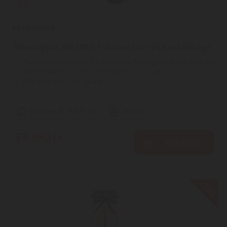
Remington MB7050 T-Series haj- és szakállvágó
| Termék információk | 38 mm széles T-penge: optimális haj-, és
szakállvágásra | 5 órás üzemidő | Precíziós borosta ...
2
ÉV
hivatalos, gyári garancia
Szállítási díj: 990 Ft-tól
raktáron
33.980
Ft
KOSÁRBA
-16%