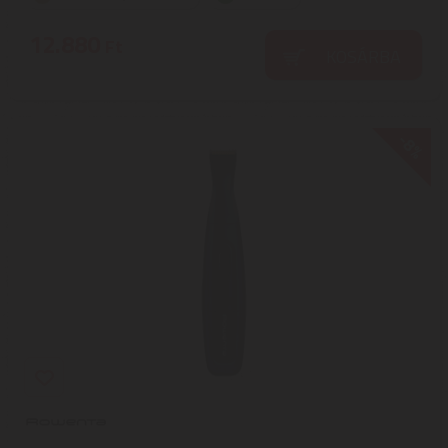
12.880
Ft
KOSÁRBA
-8%