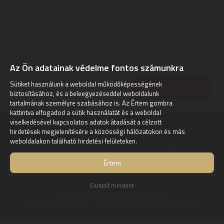
Einhell moduláris E-Case rendszerének tagja; |
Rendszerdobozok ...
2
ÉV
hivatalos, gyári garancia
Szállítási díj: 1.390 Ft-tól
raktáron
Az Ön adatainak védelme fontos számunkra
43.520
Ft
Sütiket használunk a weboldal működőképességének
KOSÁRBA
biztosításához, és a beleegyezéseddel weboldalunk
tartalmának személyre szabásához is. Az Értem gombra
kattintva elfogadod a sütik használatát és a weboldal
viselkedésével kapcsolatos adatok átadását a célzott
Ügyfélszolgálat:
hirdetések megjelenítésére a közösségi hálózatokon és más
weboldalakon található hirdetési felületeken.
Kérdéseivel, észrevételeivel keresse ügyfélszolgálatunkat
Értem
info@digitalko.hu
Gyors üzenetküldés
Elutasít mindent
Ügyfélszolgálatunk elérhető:
Hétfő-Péntek:
8:00 - 16:00
Szombat-Vasárnap:
zárva