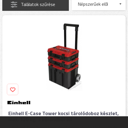
Találatok szűrése
Einhell E-Case Tower kocsi tárolódoboz készlet,
max. 120 kg, 3 bőröndből áll
Einhel E-Case Tower kocsi tárolódoboz készlet | Jellemzők: Az