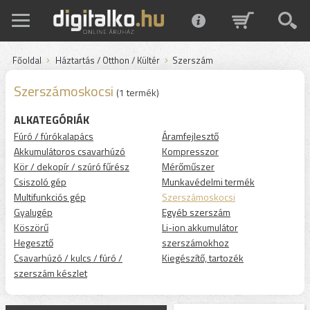
Főoldal
Háztartás / Otthon / Kültér
Szerszám
Szerszámoskocsi
(1 termék)
ALKATEGÓRIÁK
Fúró / fúrókalapács
Áramfejlesztő
Akkumulátoros csavarhúzó
Kompresszor
Kör / dekopír / szúró fűrész
Mérőműszer
Csiszoló gép
Munkavédelmi termék
Multifunkciós gép
Szerszámoskocsi
Gyalugép
Egyéb szerszám
Köszörű
Li-ion akkumulátor
Hegesztő
szerszámokhoz
Csavarhúzó / kulcs / fúró /
Kiegészítő, tartozék
szerszám készlet