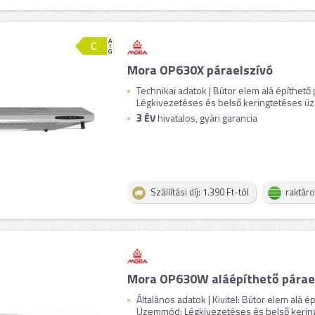
Mora OP630X páraelszívó
Technikai adatok | Bútor elem alá építhető 
Légkivezetéses és belső keringtetéses üze
3
ÉV
hivatalos, gyári garancia
Szállítási díj: 1.390 Ft-tól
raktár
Mora OP630W aláépíthető párae
Általános adatok | Kivitel: Bútor elem alá é
Üzemmód: Légkivezetéses és belső keringte