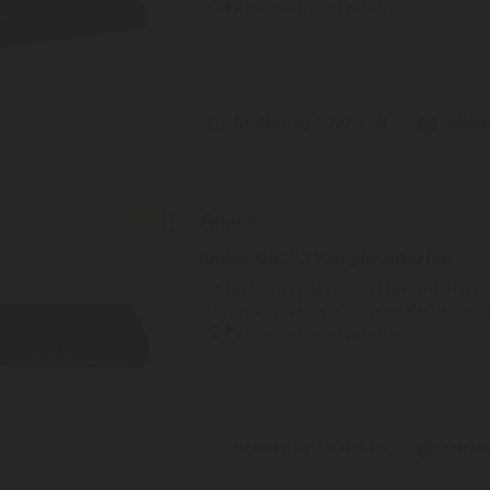
2
ÉV
hivatalos, gyári garancia
Szállítási díj: 1.390 Ft-tól
raktár
Amica OSC5212B páraelszívó
Adatok: | Beépítés típusa Standard | Haszná
Vegyes | Vezérlőpanel típusa Mechanikus | 
2
ÉV
hivatalos, gyári garancia
Szállítási díj: 1.390 Ft-tól
raktár