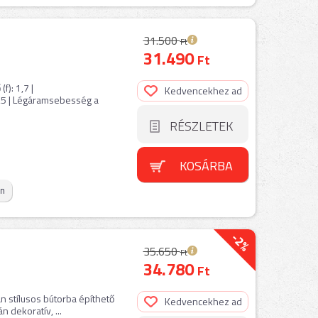
31.500
Ft
31.490
Ft
f): 1,7 |
Kedvencekhez ad
,5 | Légáramsebesség a
RÉSZLETEK
KOSÁRBA
on
-2%
35.650
Ft
34.780
Ft
n stílusos bútorba építhető
Kedvencekhez ad
dekoratív, ...