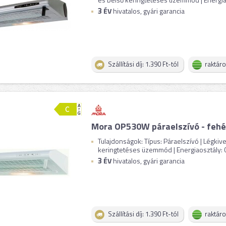
3
ÉV
hivatalos, gyári garancia
Szállítási díj: 1.390 Ft-tól
raktár
Mora OP530W páraelszívó - fehé
Tulajdonságok: Típus: Páraelszívó | Légki
keringtetéses üzemmód | Energiaosztály: C |
3
ÉV
hivatalos, gyári garancia
Szállítási díj: 1.390 Ft-tól
raktár