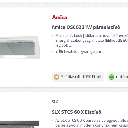
Amica OSC6231W páraelszívó
Műszaki Adatok | Időtartam növelő tényező (
Energiahatékonysági mutató (EEIhood): 80
legjobb ...
2
ÉV
hivatalos, gyári garancia
Szállítási díj: 1.390 Ft-tól
raktár
SLX
SLX STCS 60 X Elszívó
Az SLX STCS 60 X páraelszívó egyedülállóa
páraelszívói.A modern konyhák nem csupán 