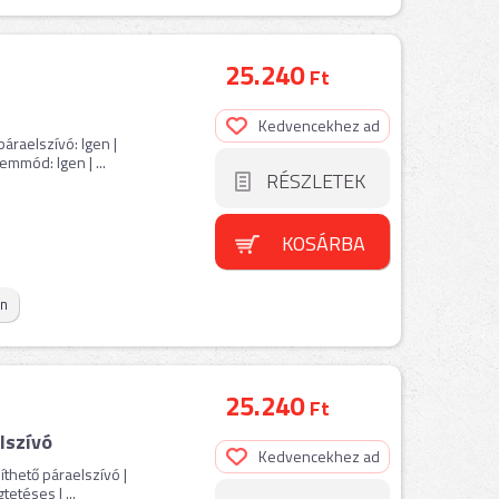
25.240
Ft
Kedvencekhez ad
páraelszívó: Igen |
mmód: Igen | ...
RÉSZLETEK
KOSÁRBA
on
25.240
Ft
lszívó
Kedvencekhez ad
píthető páraelszívó |
téses | ...