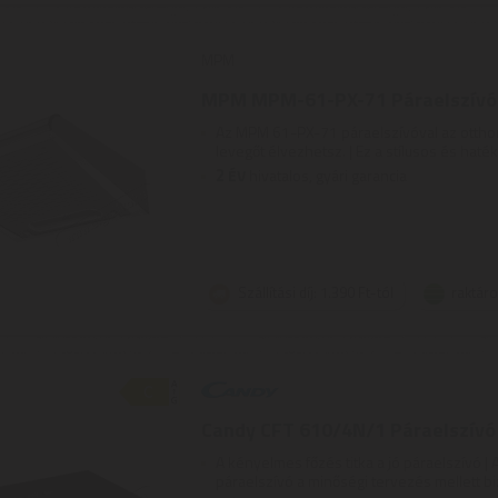
MPM
MPM MPM-61-PX-71 Páraelszívó 
Az MPM 61-PX-71 páraelszívóval az otthon
levegőt élvezhetsz. | Ez a stílusos és haték
2
ÉV
hivatalos, gyári garancia
Szállítási díj: 1.390 Ft-tól
raktár
Candy CFT 610/4N/1 Páraelszívó
A kényelmes főzés titka a jó páraelszívó 
páraelszívó a minőségi tervezés mellett bizt