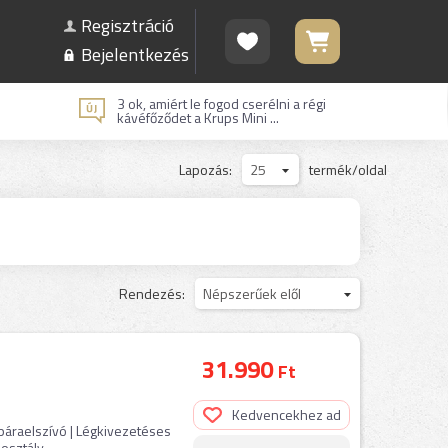
Regisztráció
Bejelentkezés
3 ok, amiért le fogod cserélni a régi
kávéfőződet a Krups Mini ...
Lapozás:
25
termék/oldal
Rendezés:
Népszerűek elől
31.990
Ft
Kedvencekhez ad
 páraelszívó | Légkivezetéses
sztály ...