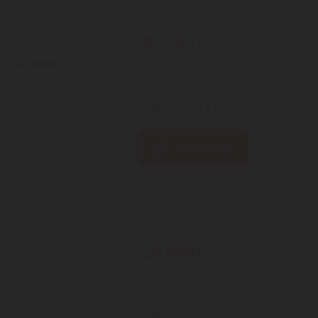
97.740
Ft
inox 60cm
Kedvencekhez ad
odban mindig friss és tiszta
ony készülék ...
RÉSZLETEK
KOSÁRBA
on
26.690
Ft
Kedvencekhez ad
| A népszerű CANDY
osítja a ...