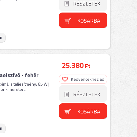
RÉSZLETEK
KOSÁRBA
on
25.380
Ft
aelszívó - fehér
Kedvencekhez ad
aximális teljesítmény: 85 W |
onk mérete: ...
RÉSZLETEK
KOSÁRBA
on