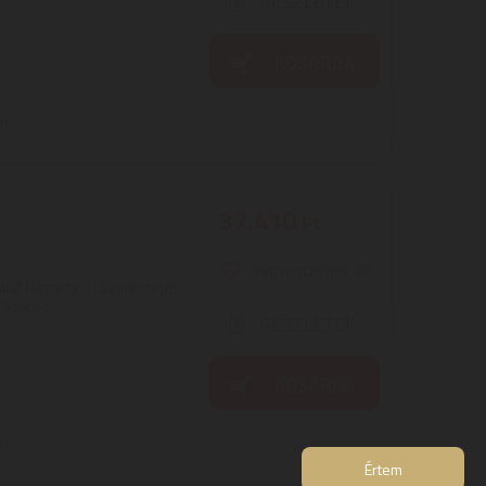
RÉSZLETEK
KOSÁRBA
on
37.410
Ft
Kedvencekhez ad
lat Háztartási | Szellőztetés
Szűrő ...
RÉSZLETEK
KOSÁRBA
on
Értem