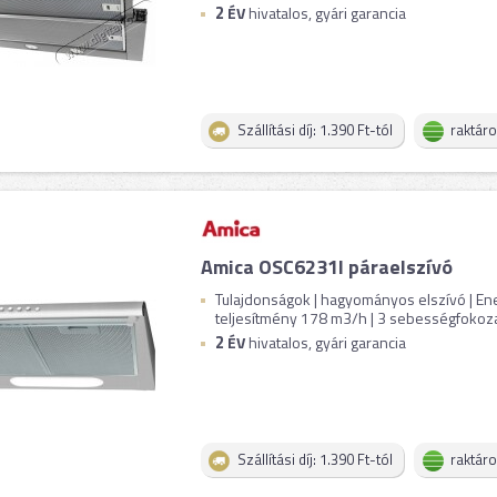
2
ÉV
hivatalos, gyári garancia
Szállítási díj: 1.390 Ft-tól
raktár
Amica OSC6231I páraelszívó
Tulajdonságok | hagyományos elszívó | Energ
teljesítmény 178 m3/h | 3 sebességfokoza
2
ÉV
hivatalos, gyári garancia
Szállítási díj: 1.390 Ft-tól
raktár