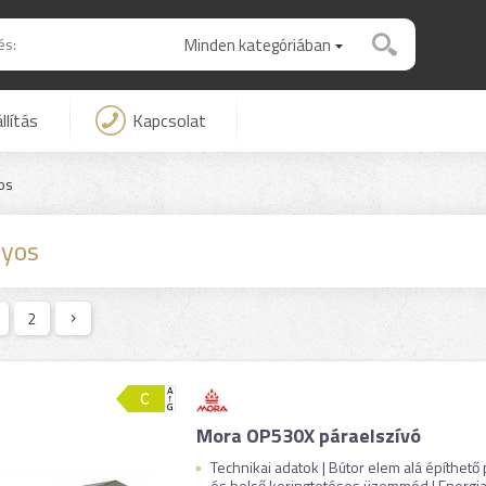
Minden kategóriában
llítás
Kapcsolat
os
yos
2
Mora OP530X páraelszívó
Technikai adatok | Bútor elem alá építhető
és belső keringtetéses üzemmód | Energiao