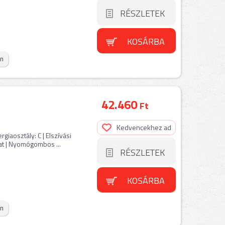
RÉSZLETEK
KOSÁRBA
on
42.460
Ft
Kedvencekhez ad
iaosztály: C | Elszívási
t | Nyomógombos ...
RÉSZLETEK
KOSÁRBA
on