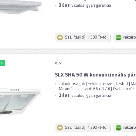
3
ÉV
hivatalos, gyári garancia
Szállítási díj: 1.390 Ft-tól
raktár
ÁS
SLX
SLX SHA 50 W konvencionális pár
Tulajdonságok | Felület: fényes, festett | M
Maximális zajszint: 66 dB / A | Csatlakozócs
2
ÉV
hivatalos, gyári garancia
Szállítási díj: 1.390 Ft-tól
raktár