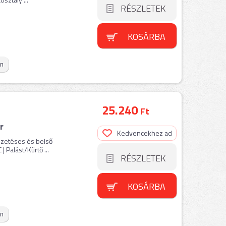
RÉSZLETEK
KOSÁRBA
on
25.240
Ft
r
Kedvencekhez ad
vezetéses és belső
 Palást/Kürtő ...
RÉSZLETEK
KOSÁRBA
on