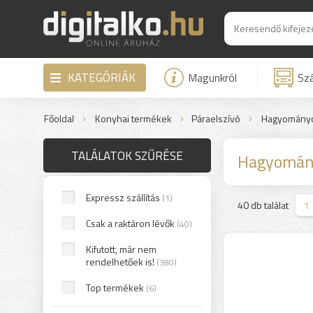
KATEGÓRIÁK
Magunkról
Szá
Főoldal
Konyhai termékek
Páraelszívó
Hagyomány
TALÁLATOK SZŰRÉSE
Hagyomán
Expressz szállítás
(1)
>
40 db találat
1
Csak a raktáron lévők
(40)
Kifutott, már nem
rendelhetőek is!
(380)
Top termékek
(6)