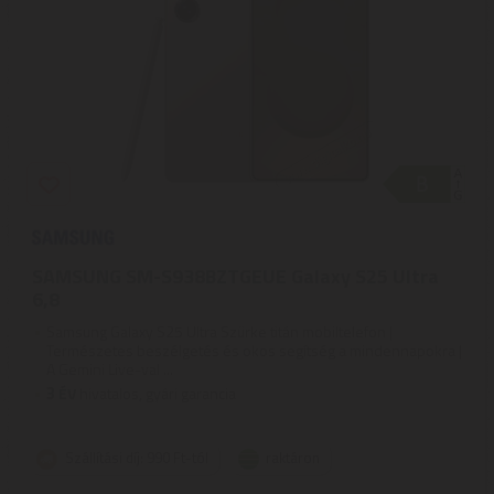
SAMSUNG SM-S938BZTGEUE Galaxy S25 Ultra
6,8
Samsung Galaxy S25 Ultra Szürke titán mobiltelefon |
Természetes beszélgetés és okos segítség a mindennapokra |
A Gemini Live-val ...
3
ÉV
hivatalos, gyári garancia
Szállítási díj: 990 Ft-tól
raktáron