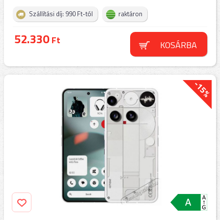
Szállítási díj: 990 Ft-tól
raktáron
52.330
Ft
KOSÁRBA
-15%