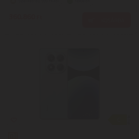
Szállítási díj: 990 Ft-tól
raktáron
360.860
Ft
KOSÁRBA