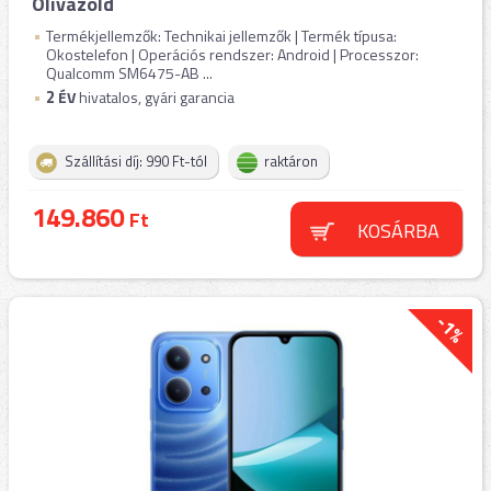
Olivazöld
Termékjellemzők: Technikai jellemzők | Termék típusa:
Okostelefon | Operációs rendszer: Android | Processzor:
Qualcomm SM6475-AB ...
2
ÉV
hivatalos, gyári garancia
Szállítási díj: 990 Ft-tól
raktáron
149.860
Ft
KOSÁRBA
-1%