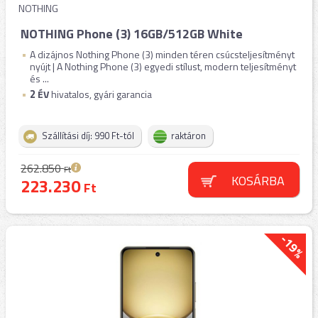
NOTHING
NOTHING Phone (3) 16GB/512GB White
A dizájnos Nothing Phone (3) minden téren csúcsteljesítményt
nyújt | A Nothing Phone (3) egyedi stílust, modern teljesítményt
és ...
2
ÉV
hivatalos, gyári garancia
Szállítási díj: 990 Ft-tól
raktáron
262.850
Ft
KOSÁRBA
223.230
Ft
-19%