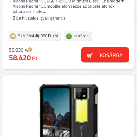
Xiaomi Redmi 15C 8GB / 256GB Midnight Black | Ez a modern
Xiaomi Redmi 15C mobiltelefon része az okostelefonok
táborának, mely ...
2
ÉV
hivatalos, gyári garancia
Szállítási díj: 990 Ft-tól
raktáron
58.830
Ft
KOSÁRBA
58.420
Ft