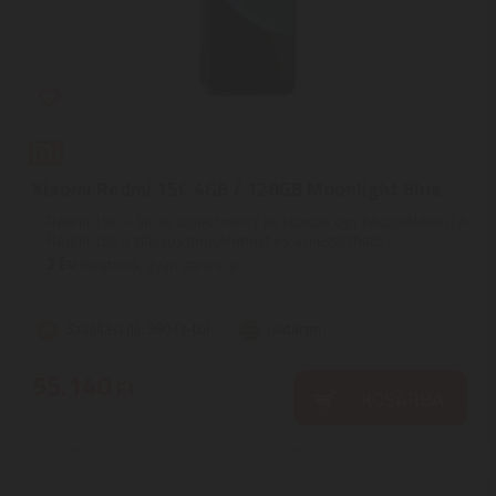
Xiaomi Redmi 15C 4GB / 128GB Moonlight Blue
Redmi 15C – Stílus, teljesítmény és kitartás egy készülékben | A
Redmi 15C a stílusos megjelenést és a megbízható ...
2
ÉV
hivatalos, gyári garancia
Szállítási díj: 990 Ft-tól
raktáron
55.140
Ft
KOSÁRBA