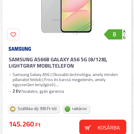
SAMSUNG A566B GALAXY A56 5G (8/128),
LIGHTGRAY MOBILTELEFON
Samsung Galaxy A56 | Okosabb technológia, amely minden
pillanatot feldob | Friss és karcsú megjelenés, amely
egyszerűen lenyűgöző | ...
2
ÉV
hivatalos, gyári garancia
Szállítási díj: 990 Ft-tól
raktáron
145.260
Ft
KOSÁRBA