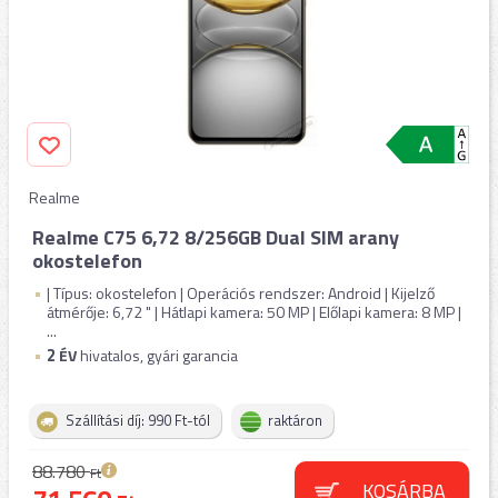
Realme
Realme C75 6,72 8/256GB Dual SIM arany
okostelefon
| Típus: okostelefon | Operációs rendszer: Android | Kijelző
átmérője: 6,72 " | Hátlapi kamera: 50 MP | Előlapi kamera: 8 MP |
...
2
ÉV
hivatalos, gyári garancia
Szállítási díj: 990 Ft-tól
raktáron
88.780
Ft
KOSÁRBA