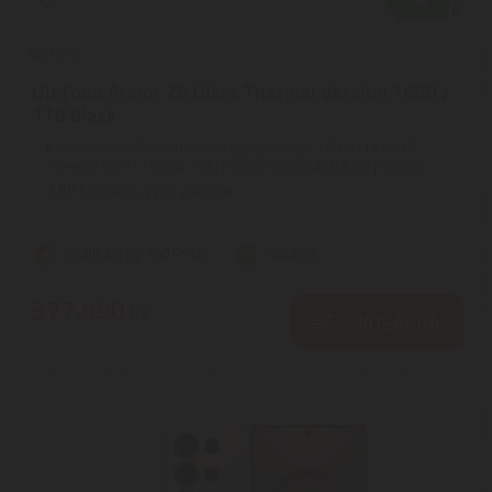
Ulefone
Ulefone Armor 28 Ultra Thermal Version 16GB /
1TB Black
Kijelző | Kijelző képfrissítési gyakorisága: 120 Hz | Kijelző
mérete: 6,67 " (16,94 cm) | Kijelző típusa: AMOLED | Kijelző ...
3
ÉV
hivatalos, gyári garancia
Szállítási díj: 990 Ft-tól
raktáron
377.990
Ft
KOSÁRBA