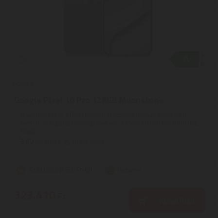
Google
Google Pixel 10 Pro 128GB Moonstone
A Gemini ereje a Pixel telefon teljesítményével ötvözve.A
Gemini szolgáltatás integrálva van a Pixel 10 Pro telefonokba,
hogy ...
3
ÉV
hivatalos, gyári garancia
Szállítási díj: 990 Ft-tól
raktáron
323.410
Ft
KOSÁRBA