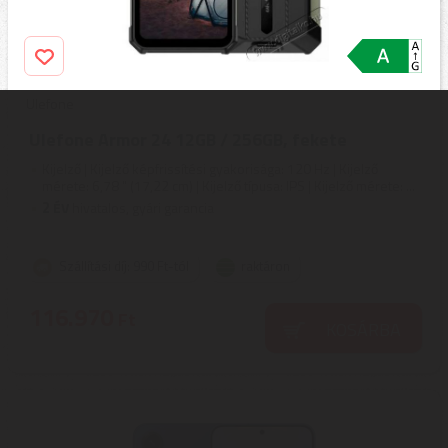
Ulefone
Ulefone Armor 24 12GB / 256GB, fekete
Kijelző | Kijelző képfrissítési gyakorisága: 120 Hz | Kijelző
mérete: 6,78 " (17,22 cm) | Kijelző típusa: IPS | Kijelző mérete: ...
2
ÉV
hivatalos, gyári garancia
Szállítási díj: 990 Ft-tól
raktáron
116.970
Ft
KOSÁRBA