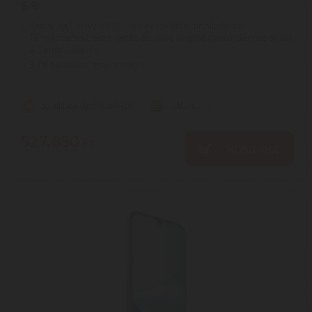
6,8
Samsung Galaxy S25 Ultra Fekete titán mobiltelefon |
Természetes beszélgetés és okos segítség a mindennapokra |
A Gemini Live-val ...
3
ÉV
hivatalos, gyári garancia
Szállítási díj: 990 Ft-tól
raktáron
527.850
Ft
KOSÁRBA