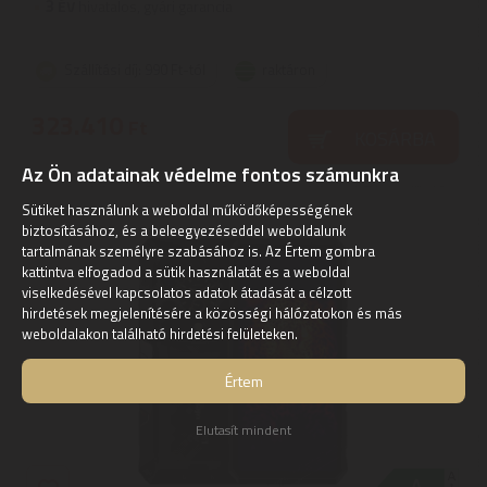
3
ÉV
hivatalos, gyári garancia
Szállítási díj: 990 Ft-tól
raktáron
323.410
Ft
KOSÁRBA
Az Ön adatainak védelme fontos számunkra
Sütiket használunk a weboldal működőképességének
biztosításához, és a beleegyezéseddel weboldalunk
tartalmának személyre szabásához is. Az Értem gombra
kattintva elfogadod a sütik használatát és a weboldal
viselkedésével kapcsolatos adatok átadását a célzott
hirdetések megjelenítésére a közösségi hálózatokon és más
weboldalakon található hirdetési felületeken.
Értem
Elutasít mindent