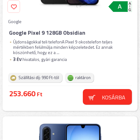
Google
Google Pixel 9 128GB Obsidian
Újdonságokkal teli telefonA Pixel 9 okostelefon teljes
mértékben felülmúlja minden képzeletedet. Ez annak
köszönhető, hogy ez a ...
3
ÉV
hivatalos, gyári garancia
Szállítási díj: 990 Ft-tól
raktáron
253.660
Ft
KOSÁRBA