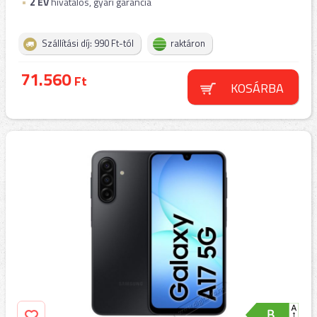
2
ÉV
hivatalos, gyári garancia
Szállítási díj: 990 Ft-tól
raktáron
71.560
Ft
KOSÁRBA