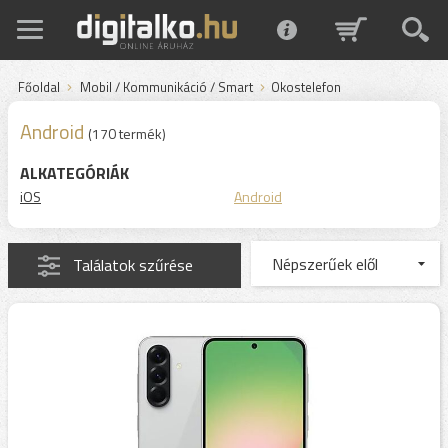
Főoldal
Mobil / Kommunikáció / Smart
Okostelefon
Android
(170 termék)
ALKATEGÓRIÁK
iOS
Android
Találatok szűrése