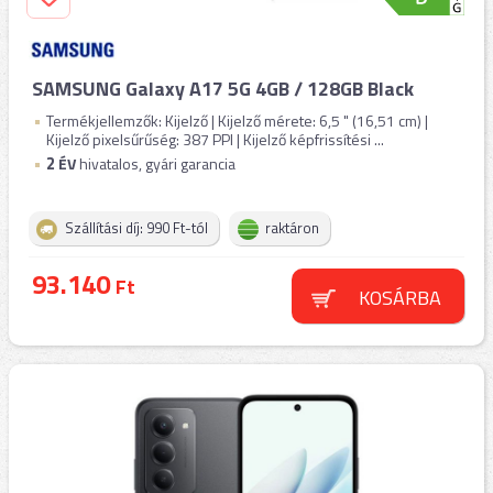
SAMSUNG Galaxy A17 5G 4GB / 128GB Black
Termékjellemzők: Kijelző | Kijelző mérete: 6,5 " (16,51 cm) |
Kijelző pixelsűrűség: 387 PPI | Kijelző képfrissítési ...
2
ÉV
hivatalos, gyári garancia
Szállítási díj: 990 Ft-tól
raktáron
93.140
Ft
KOSÁRBA