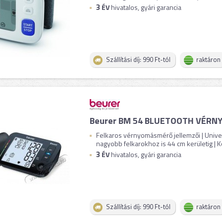
3
ÉV
hivatalos, gyári garancia
Szállítási díj: 990 Ft-tól
raktáron
Beurer BM 54 BLUETOOTH VÉR
Felkaros vérnyomásmérő jellemzői | Unive
nagyobb felkarokhoz is 44 cm kerületig | Ko
3
ÉV
hivatalos, gyári garancia
Szállítási díj: 990 Ft-tól
raktáron