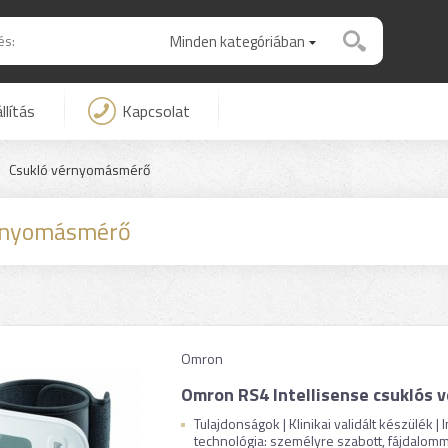
Minden kategóriában
llítás
Kapcsolat
Csukló vérnyomásmérő
rnyomásmérő
Omron
Omron RS4 Intellisense csuklós
Tulajdonságok | Klinikai validált készülék |
technológia: személyre szabott, fájdalomme