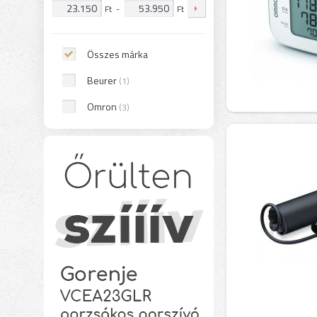
Ft
-
Ft
Összes márka
Beurer
(1)
Omron
(3)