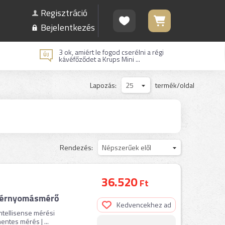
Regisztráció
Bejelentkezés
3 ok, amiért le fogod cserélni a régi
kávéfőződet a Krups Mini ...
Lapozás:
25
termék/oldal
Rendezés:
Népszerűek elől
36.520
Ft
 vérnyomásmérő
Kedvencekhez ad
 Intellisense mérési
ntes mérés | ...