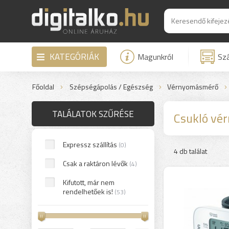
KATEGÓRIÁK
Magunkról
Szá
Főoldal
Szépségápolás / Egészség
Vérnyomásmérő
TALÁLATOK SZŰRÉSE
Csukló vé
Expressz szállítás
(0)
4 db találat
Csak a raktáron lévők
(4)
Kifutott, már nem
rendelhetőek is!
(53)