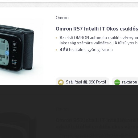
Omron
Omron RS7 Intelli IT Okos csukl
Az első OMRON automata csuklós vérnyomá
lakosság számára validáltak. | A túlsúlyos 
3
ÉV
hivatalos, gyári garancia
Szállítási díj: 990 Ft-tól
raktáron
Omron
Omron RS3 Intelli IT Intellisense
adatátvitellel csuklós okos vér
TermékleírásAz OMRON RS3 Intelli IT kész