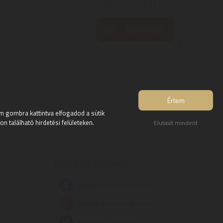
RÉSZLETEK
en működő ...
KOSÁRBA
Értem
 gombra kattintva elfogadod a sütik
 található hirdetési felületeken.
Elutasít mindent
Kövess minket:
Digitalko a Facebook-on
Digitalko az Instagram-on
Digitalko a Tiktok-on