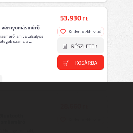
53.930
Ft
ós vérnyomásmérő
Kedvencekhez ad
smérő, amit a túlsúlyos
betegek számára ...
RÉSZLETEK
KOSÁRBA
28.660
Ft
 Bluetooth
Kedvencekhez ad
nyomásmérő
üléke egy kompakt,