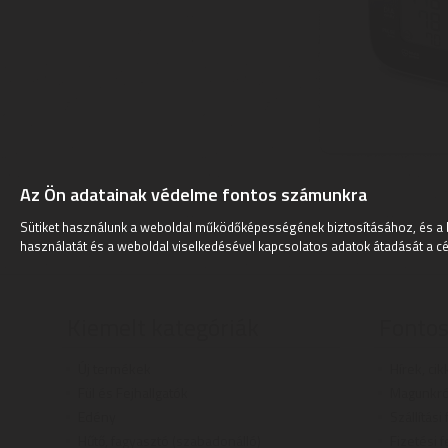
Az Ön adatainak védelme fontos számunkra
Sütiket használunk a weboldal működőképességének biztosításához, és a 
használatát és a weboldal viselkedésével kapcsolatos adatok átadását a cé
Kiemelt kategóriák
Fontos
Új termékek
Hírek, cik
Fül és Fejhallgatók
Magunkró
Edény
Szállítási
Hűtő, fagyasztó (szabadonálló)
Fizetési f