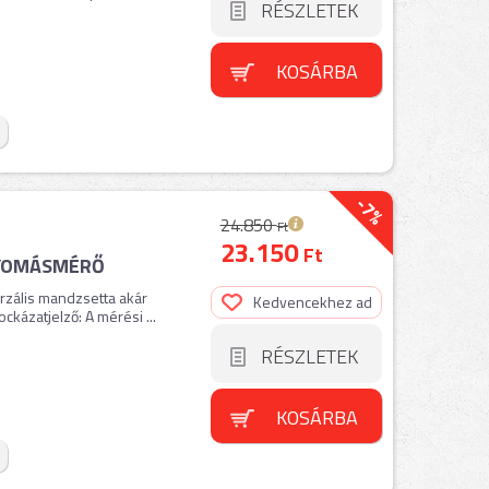
RÉSZLETEK
KOSÁRBA
-7%
24.850
Ft
23.150
Ft
NYOMÁSMÉRŐ
rzális mandzsetta akár
Kedvencekhez ad
ckázatjelző: A mérési ...
RÉSZLETEK
KOSÁRBA