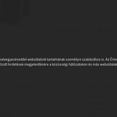
könnyen használható, oszcillometrikus elv
3
ÉV
hivatalos, gyári garancia
Szállítási díj: 990 Ft-tól
raktáron
beleegyezéseddel weboldalunk tartalmának személyre szabásához is. Az Értem
lzott hirdetések megjelenítésére a közösségi hálózatokon és más weboldalakon
 információk
Személyes
kek
Regisztráció
l
Bejelentkezés
 feltételek
Elfelejtett jelszó
eltételek
Kapcsolat