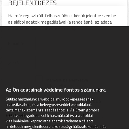
BEJELENTKEZÉS
Ha már regisztrált felhasználónk, kérjük jelentkezzen be
az alábbi adatok megadásával (a rendelésnél az adatai
automatikusan kitöltésre kerülnek).
E-mail cím:
Jelszó:
Maradjak bejelentkezve
Elfelejtett jelszó
Az Ön adatainak védelme fontos számunkra
Sütiket használunk a weboldal működőképességének
biztosításához, és a beleegyezéseddel weboldalunk
tartalmának személyre szabásához is. Az Értem gombra
Kérjük adja meg a regisztrációkor megadott e-mail címét!
kattintva elfogadod a sütik használatát és a weboldal
viselkedésével kapcsolatos adatok átadását a célzott
hirdetések megjelenítésére a közösségi hálózatokon és más