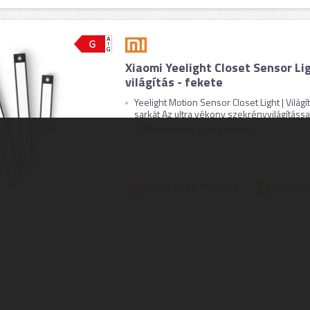
Xiaomi Yeelight Closet Sensor Li
világítás - fekete
Yeelight Motion Sensor Closet Light | Vilá
sarkát Az ultra vékony szekrényvilágítással 
1
ÉV
hivatalos, gyári garancia
Szállítási díj: 990 Ft-tól
raktáron