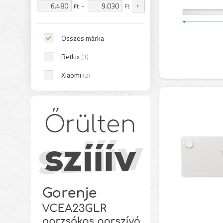
Ft
-
Ft
Összes márka
Retlux
(1)
Xiaomi
(2)