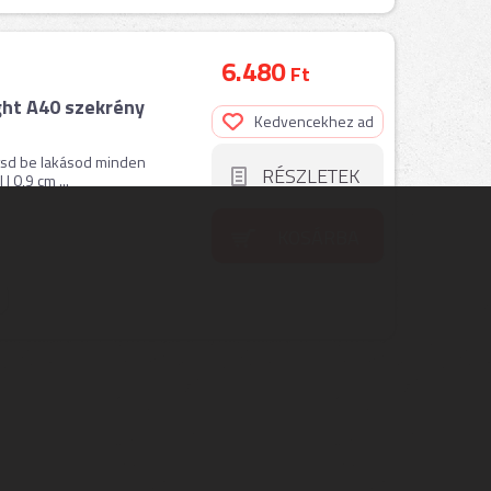
6.480
Ft
ght A40 szekrény
Kedvencekhez ad
gítsd be lakásod minden
RÉSZLETEK
| 0,9 cm ...
KOSÁRBA