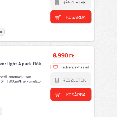
RÉSZLETEK
KOSÁRBA
on
8.990
Ft
r light 4 pack fiók
Kedvencekhez ad
hető, automatikusan
RÉSZLETEK
 15lm | 300mAh akkumulátor,
KOSÁRBA