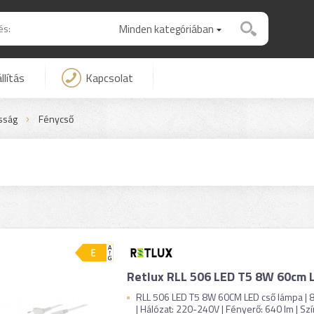
Minden kategóriában
llítás
Kapcsolat
osság
Fénycső
Retlux RLL 506 LED T5 8W 60cm 
RLL 506 LED T5 8W 60CM LED cső lámpa |
| Hálózat: 220-240V | Fényerő: 640 lm | Sz