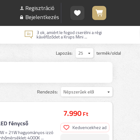
Regisztráció
Bejelentkezés
3 ok, amiért le fogod cserélni a régi
kávéfőződet a Krups Mini ...
Lapozás:
25
termék/oldal
Rendezés:
Népszerűek elől
7.990
Ft
LED fénycső
Kedvencekhez ad
 8W = 21W hagyományos izzó
ínhőmérséklet: 4000K ...