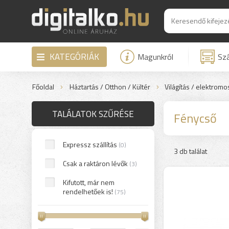
KATEGÓRIÁK
Magunkról
Szá
Főoldal
Háztartás / Otthon / Kültér
Világítás / elektrom
TALÁLATOK SZŰRÉSE
Fénycső
Expressz szállítás
(0)
3 db találat
Csak a raktáron lévők
(3)
Kifutott, már nem
rendelhetőek is!
(75)