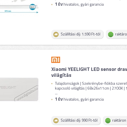
1
ÉV
hivatalos, gyári garancia
Szállítási díj: 1.590 Ft-tól
raktár
Xiaomi YEELIGHT LED sensor drawe
világítás
Tulajdonságok | Szekrénybe-fiókba szerel
kapcsoló világítás | 68x26x11cm | 2700K |
...
1
ÉV
hivatalos, gyári garancia
Szállítási díj: 990 Ft-tól
raktáron