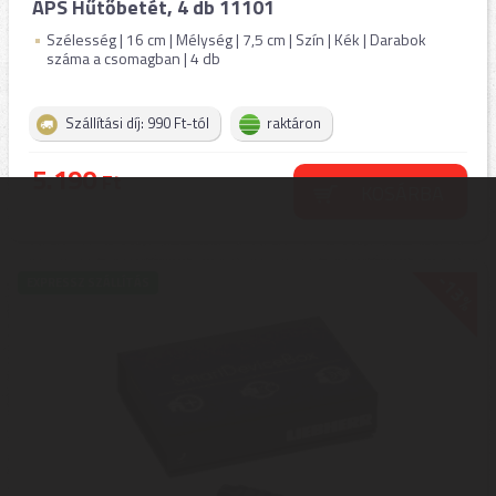
APS Hűtőbetét, 4 db 11101
Szélesség | 16 cm | Mélység | 7,5 cm | Szín | Kék | Darabok
száma a csomagban | 4 db
Szállítási díj: 990 Ft-tól
raktáron
5.190
Ft
KOSÁRBA
-13%
EXPRESSZ SZÁLLÍTÁS