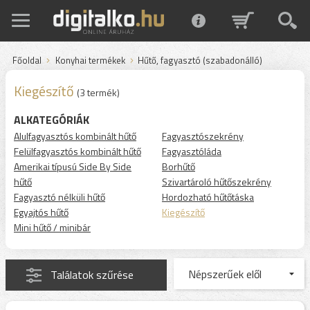
Főoldal
Konyhai termékek
Hűtő, fagyasztó (szabadonálló)
Kiegészítő
(3 termék)
ALKATEGÓRIÁK
Alulfagyasztós kombinált hűtő
Fagyasztószekrény
Felülfagyasztós kombinált hűtő
Fagyasztóláda
Amerikai típusú Side By Side
Borhűtő
hűtő
Szivartároló hűtőszekrény
Fagyasztó nélküli hűtő
Hordozható hűtőtáska
Egyajtós hűtő
Kiegészítő
Mini hűtő / minibár
Találatok szűrése