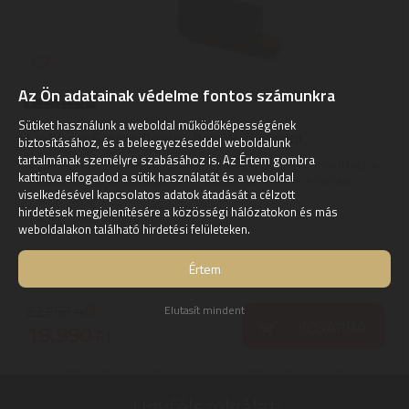
Az Ön adatainak védelme fontos számunkra
Sütiket használunk a weboldal működőképességének
Liebherr Smart Device Box Wifi modul
biztosításához, és a beleegyezéseddel weboldalunk
tartalmának személyre szabásához is. Az Értem gombra
Liebherr Smart Device Box 612526500 | Liebherr SmartDevice
kattintva elfogadod a sütik használatát és a weboldal
alkalmazása az okosotthon maximális kényelmét kínálja a
viselkedésével kapcsolatos adatok átadását a célzott
Liebherr hűtő- ...
hirdetések megjelenítésére a közösségi hálózatokon és más
2
ÉV
hivatalos, gyári garancia
weboldalakon található hirdetési felületeken.
Értem
Szállítási díj: 990 Ft-tól
raktáron
22.990
Elutasít mindent
Ft
KOSÁRBA
19.990
Ft
Ügyfélszolgálat: