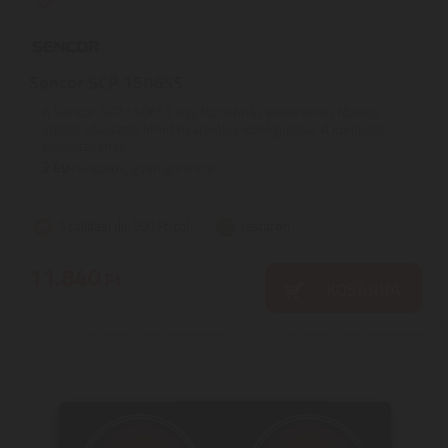
Sencor SCP 1506SS
A Sencor SCP 1506SS egy főzőzónás elektromos főzőlap
ideális választás lehet nyaralóba, kollégiumba. A kompakt
kialakításának ...
2
ÉV
hivatalos, gyári garancia
Szállítási díj: 990 Ft-tól
raktáron
11.840
Ft
KOSÁRBA