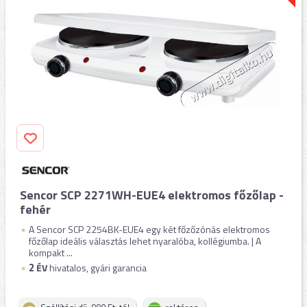
Sencor SCP 2271WH-EUE4 elektromos főzőlap -
fehér
A Sencor SCP 2254BK-EUE4 egy két főzőzónás elektromos
főzőlap ideális választás lehet nyaralóba, kollégiumba. | A
kompakt ...
2
ÉV
hivatalos, gyári garancia