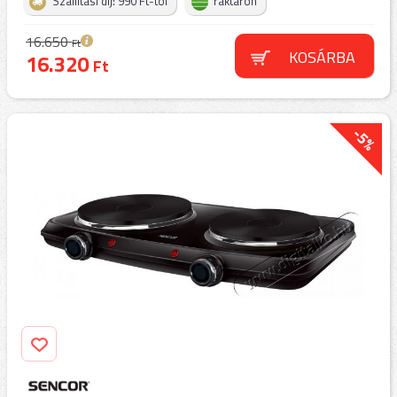
Szállítási díj: 990 Ft-tól
raktáron
16.650
Ft
KOSÁRBA
16.320
Ft
-5%