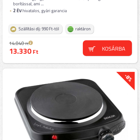
borítással, ami ...
2
ÉV
hivatalos, gyári garancia
Szállítási díj: 990 Ft-tól
raktáron
14.040
Ft
KOSÁRBA
13.330
Ft
-8%