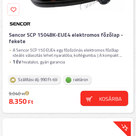
Sencor SCP 1504BK-EUE4 elektromos főzőlap -
fekete
A Sencor SCP 150 EUE4 egy főzőzónás elektromos főzőlap
ideális választás lehet nyaralóba, kollégiumba. | A kompakt ...
1
ÉV
hivatalos, gyári garancia
Szállítási díj: 990 Ft-tól
raktáron
9.040
Ft
KOSÁRBA
8.350
Ft
-2%