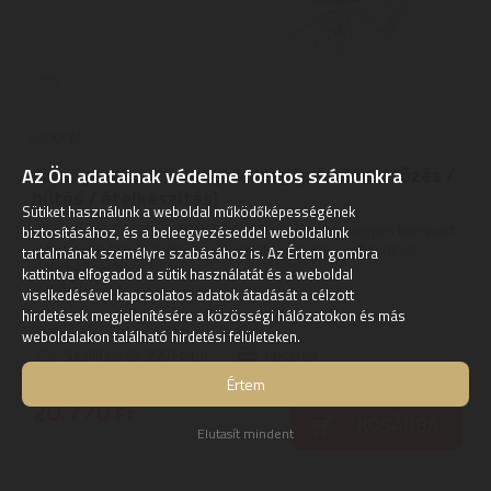
Concept
Concept VE3025 Konyhai kisgép (sütés / főzés /
Az Ön adatainak védelme fontos számunkra
hűtés / ételkészítés)
Sütiket használunk a weboldal működőképességének
Concept VE3025 | A CONCEPT VE3025 főzőlap nagyon kompakt,
biztosításához, és a beleegyezéseddel weboldalunk
könnyen hordozható, és mindenhol hasznos, ahol nincs
tartalmának személyre szabásához is. Az Értem gombra
tűzhely. Előnye, hogy ...
kattintva elfogadod a sütik használatát és a weboldal
2
ÉV
hivatalos, gyári garancia
viselkedésével kapcsolatos adatok átadását a célzott
hirdetések megjelenítésére a közösségi hálózatokon és más
weboldalakon található hirdetési felületeken.
Szállítási díj: 990 Ft-tól
raktáron
Értem
20.770
Ft
KOSÁRBA
Elutasít mindent