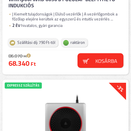
INDUKCIÓS
| Kiemelt tulajdonságok | Elülső vezérlők | A vezérlőgombok a
főzőlap elejére kerültek az egyszerű és intuitív vezérlés ...
2
ÉV
hivatalos, gyári garancia
Szállítási díj: 790 Ft-tól
raktáron
86.070
Ft
KOSÁRBA
68.340
Ft
-3%
EXPRESSZ SZÁLLÍTÁS