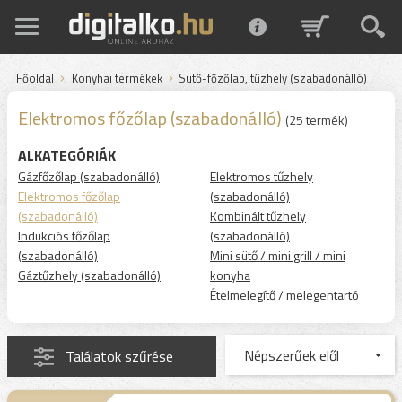
Főoldal
Konyhai termékek
Sütő-főzőlap, tűzhely (szabadonálló)
Elektromos főzőlap (szabadonálló)
(25 termék)
ALKATEGÓRIÁK
Gázfőzőlap (szabadonálló)
Elektromos tűzhely
Elektromos főzőlap
(szabadonálló)
(szabadonálló)
Kombinált tűzhely
Indukciós főzőlap
(szabadonálló)
(szabadonálló)
Mini sütő / mini grill / mini
Gáztűzhely (szabadonálló)
konyha
Ételmelegítő / melegentartó
Találatok szűrése