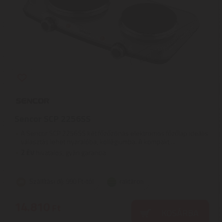
Sencor SCP 2256SS
A Sencor SCP 2256SS két főzőzónás elektromos főzőlap ideális
választás lehet nyaralóba, kollégiumba. A kompakt ...
2
ÉV
hivatalos, gyári garancia
Szállítási díj: 990 Ft-tól
raktáron
14.810
Ft
KOSÁRBA