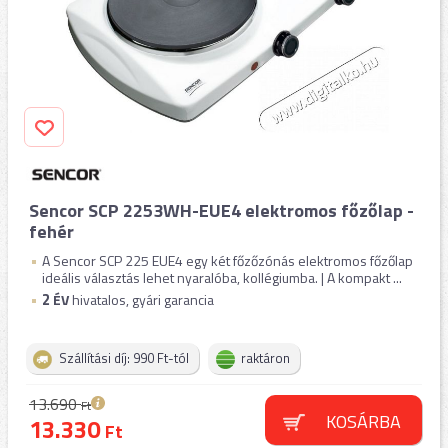
Sencor SCP 2253WH-EUE4 elektromos főzőlap -
fehér
A Sencor SCP 225 EUE4 egy két főzőzónás elektromos főzőlap
ideális választás lehet nyaralóba, kollégiumba. | A kompakt ...
2
ÉV
hivatalos, gyári garancia
Szállítási díj: 990 Ft-tól
raktáron
13.690
Ft
KOSÁRBA
13.330
Ft