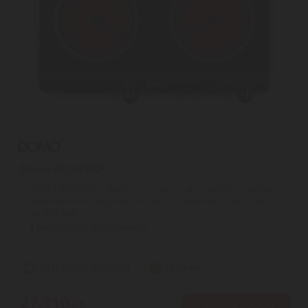
Domo DO339KP
DOMO DO339KP | Modern villanyrezsót szeretnél vásárolni?
Akkor biztosan elégedett leszel az üvegkerámia típusúval. A
hordozható ...
2
ÉV
hivatalos, gyári garancia
Szállítási díj: 990 Ft-tól
raktáron
27.110
Ft