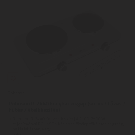
Rohnson
Rohnson R-2440 Konyhai kisgép (sütés / főzés /
hűtés / ételkészítés)
Rohnson R-2440 Konyhai kisgép | A 2100-2500 W
teljesítményű ROHNSON két lapos főzőlap tökéletes segítség,
ha kis lakásban, vagy ...