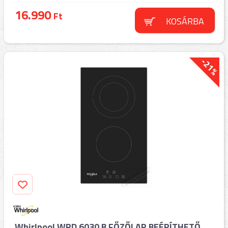
16.990
Ft
KOSÁRBA
-21%
Whirlpool WRD 6030 B FŐZŐLAP BEÉPÍTHETŐ