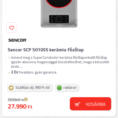
Sencor SCP 5010SS kerámia főzőlap
Ismerd meg a SuperConductor kerámia főzőlapunkatA főzőlap
igazán alacsony magassággal büszkélkedhet, maga a készülék
teste ...
2
ÉV
hivatalos, gyári garancia
Szállítási díj: 990 Ft-tól
raktáron
28.840
Ft
KOSÁRBA
27.990
Ft