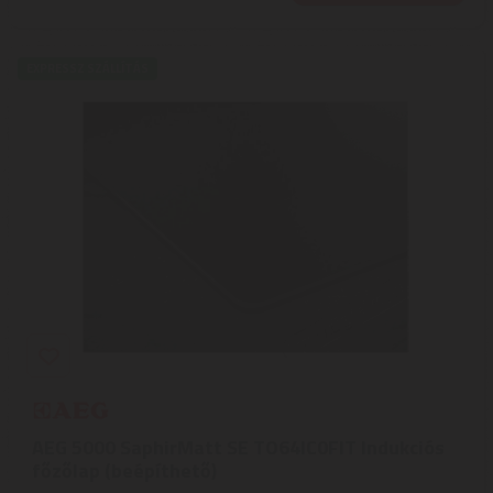
EXPRESSZ SZÁLLÍTÁS
AEG 5000 SaphirMatt SE TO64IC0FIT Indukciós
főzőlap (beépíthető)