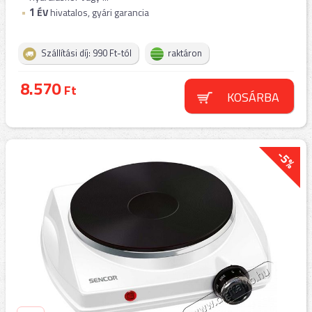
1
ÉV
hivatalos, gyári garancia
Szállítási díj: 990 Ft-tól
raktáron
8.570
Ft
KOSÁRBA
-5%