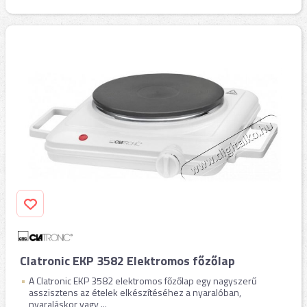
Clatronic EKP 3582 Elektromos főzőlap
A Clatronic EKP 3582 elektromos főzőlap egy nagyszerű
asszisztens az ételek elkészítéséhez a nyaralóban,
nyaraláskor vagy ...