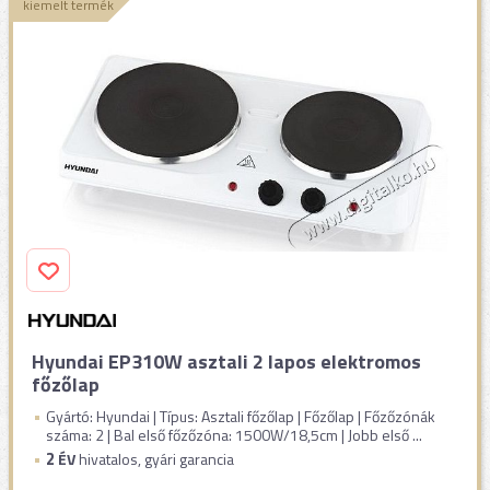
kiemelt termék
Hyundai EP310W asztali 2 lapos elektromos
főzőlap
Gyártó: Hyundai | Típus: Asztali főzőlap | Főzőlap | Főzőzónák
száma: 2 | Bal első főzőzóna: 1500W/18,5cm | Jobb első ...
2
ÉV
hivatalos, gyári garancia