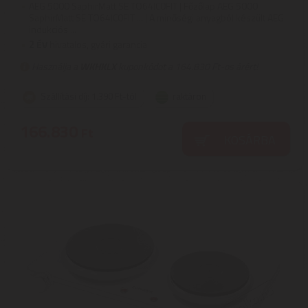
AEG 5000 SaphirMatt SE TO64IC0FIT | Főzőlap AEG 5000
SaphirMatt SE TO64IC0FIT ... | A minőségi anyagból készült AEG
indukciós ...
2
ÉV
hivatalos, gyári garancia
Használja a
WKHKLX
kuponkódot a 164.830 Ft-os árért!
Szállítási díj: 1.390 Ft-tól
raktáron
166.830
Ft
KOSÁRBA