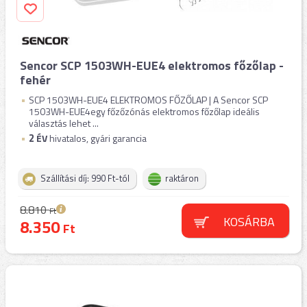
Sencor SCP 1503WH-EUE4 elektromos főzőlap -
fehér
SCP 1503WH-EUE4 ELEKTROMOS FŐZŐLAP | A Sencor SCP
1503WH-EUE4egy főzőzónás elektromos főzőlap ideális
választás lehet ...
2
ÉV
hivatalos, gyári garancia
Szállítási díj: 990 Ft-tól
raktáron
8.810
Ft
KOSÁRBA
8.350
Ft