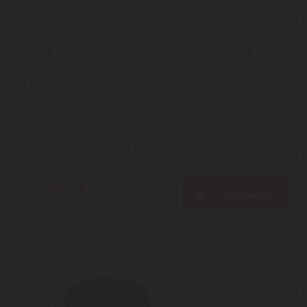
Candy CEH6DXECTT/1 beépíthető kerámia
főzőlap
Timeless | Bemutatjuk a vadonatúj Timeless termékcsaládot:
teljesen felfrissített dizájnnal, új flexi zónákkal, és új ...
2
ÉV
hivatalos, gyári garancia
Szállítási díj: 990 Ft-tól
raktáron
73.990
Ft
KOSÁRBA