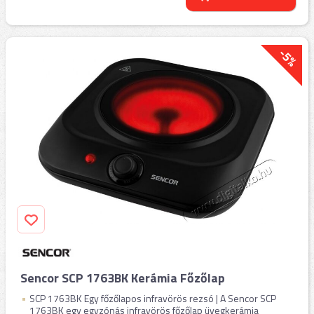
-5%
Sencor SCP 1763BK Kerámia Főzőlap
SCP 1763BK Egy főzőlapos infravörös rezsó | A Sencor SCP
1763BK egy egyzónás infravörös főzőlap üvegkerámia