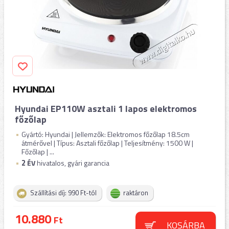
Hyundai EP110W asztali 1 lapos elektromos
főzőlap
Gyártó: Hyundai | Jellemzők: Elektromos főzőlap 18.5cm
átmérővel | Típus: Asztali főzőlap | Teljesítmény: 1500 W |
Főzőlap | ...
2
ÉV
hivatalos, gyári garancia
Szállítási díj: 990 Ft-tól
raktáron
10.880
Ft
KOSÁRBA