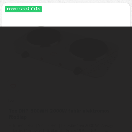
EXPRESSZ SZÁLLÍTÁS
Too
Too DHP-500WH-2000W fehér elektromos
főzőlap
Termékleírás | Szín: Fehér | Teljesítmény: 2000 W | Anyag:
Tartós fém kivitel | Főzőlap átmérője: 15.5 + 18.5 cm | ...