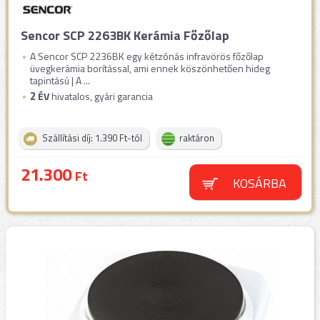
Sencor SCP 2263BK Kerámia Főzőlap
A Sencor SCP 2236BK egy kétzónás infravörös főzőlap
üvegkerámia borítással, ami ennek köszönhetően hideg
tapintású | A ...
2
ÉV
hivatalos, gyári garancia
Szállítási díj: 1.390 Ft-tól
raktáron
21.300
Ft
KOSÁRBA