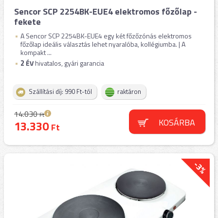
Sencor SCP 2254BK-EUE4 elektromos főzőlap -
fekete
A Sencor SCP 2254BK-EUE4 egy két főzőzónás elektromos
főzőlap ideális választás lehet nyaralóba, kollégiumba. | A
kompakt ...
2
ÉV
hivatalos, gyári garancia
Szállítási díj: 990 Ft-tól
raktáron
14.030
Ft
KOSÁRBA
13.330
Ft
-3%