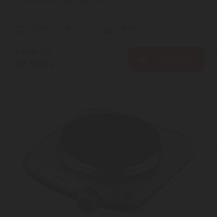
2
ÉV
hivatalos, gyári garancia
Szállítási díj: 990 Ft-tól
raktáron
18.080
Ft
KOSÁRBA
17.990
Ft