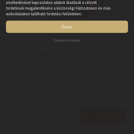
viselkedésével kapcsolatos adatok átadását a célzott
hirdetések megjelenítésére a közösségi hálózatokon és más
weboldalakon található hirdetési felületeken.
Értem
Elutasít mindent
ThermoPro
ThermoPro TP902
ThermoPro TP902A megbízható ThermoPro digitális konyhai
hőmérője egy nagyon ügyes segédeszköz. Elsődlegesen
sütéshez és ...
2
ÉV
hivatalos, gyári garancia
Szállítási díj: 990 Ft-tól
raktáron
16.730
Ft
KOSÁRBA