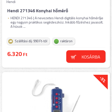
Hendi
Hendi 271346 Konyhai hőmérő
HENDI 271346 | A nevezetes Hendi digitális konyhai hőmérője
egy nagyon praktikus segédeszköz. Inkább főzéshez javasolt.
A húsok ...
Szállítási díj: 990 Ft-tól
raktáron
6.320
Ft
KOSÁRBA
-5%