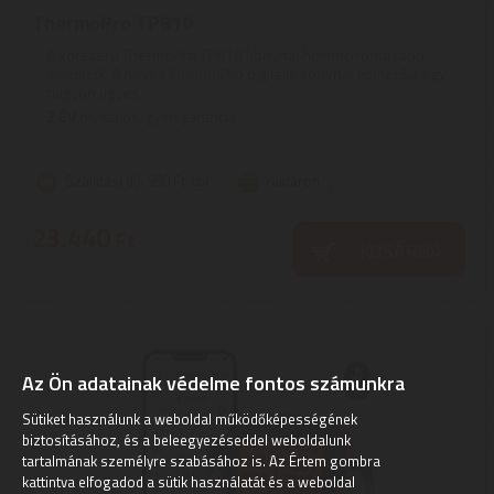
ThermoPro TP810
A korszerű ThermoPro TP810 konyhai hőmérő fontosabb
jellemzői: A neves ThermoPro digitális konyhai hőmérője egy
nagyon ügyes ...
2
ÉV
hivatalos, gyári garancia
Szállítási díj: 990 Ft-tól
raktáron
23.440
Ft
KOSÁRBA
Az Ön adatainak védelme fontos számunkra
Sütiket használunk a weboldal működőképességének
biztosításához, és a beleegyezéseddel weboldalunk
tartalmának személyre szabásához is. Az Értem gombra
kattintva elfogadod a sütik használatát és a weboldal