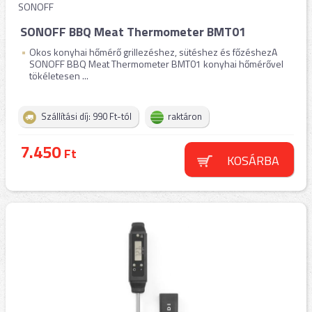
SONOFF
SONOFF BBQ Meat Thermometer BMT01
Okos konyhai hőmérő grillezéshez, sütéshez és főzéshezA
SONOFF BBQ Meat Thermometer BMT01 konyhai hőmérővel
tökéletesen ...
Szállítási díj: 990 Ft-tól
raktáron
7.450
Ft
KOSÁRBA