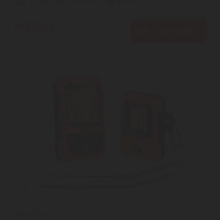
Szállítási díj: 990 Ft-tól
raktáron
8.320
Ft
KOSÁRBA
ThermoPro