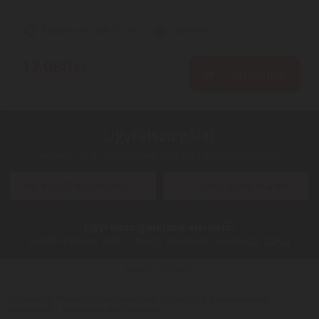
Szállítási díj: 990 Ft-tól
raktáron
12.660
Ft
KOSÁRBA
Ügyfélszolgálat:
Kérdéseivel, észrevételeivel keresse ügyfélszolgálatunkat
info@digitalko.hu
Gyors üzenetküldés
Ügyfélszolgálatunk elérhető:
Hétfő-Péntek:
8:00 - 16:00
Szombat-Vasárnap:
zárva
Digitalko a Facebook-on
Digitalko.hu Webáruház online áruház - Az akcióink a visszavonásig
érvényesek! -
Tisztítószer az Árukeresőn