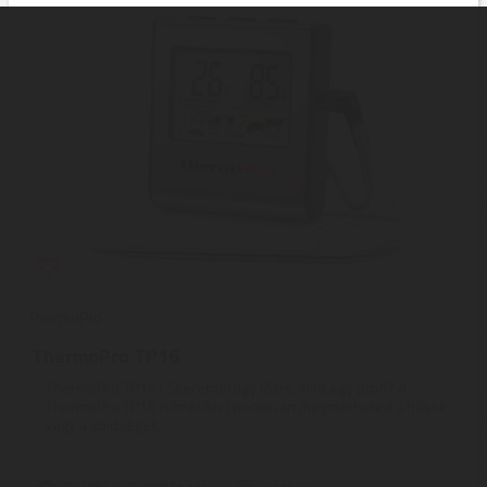
ThermoPro
ThermoPro TP16
ThermoPro TP16 | Szeretnél úgy főzni, mint egy profi? A
ThermoPro TP16 hőmérővel pontosan megmérheted a húsok
vagy a zöldségek ...