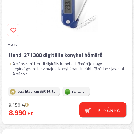
Hendi
Hendi 271308 digitális konyhai hőmérő
A népszerű Hendi digitális konyhai hőmérője nagy
segítségedre lesz majd a konyhában. Inkább főzéshez javasolt.
A húsok ...
Szállítási díj: 990 Ft-tól
raktáron
9.450
Ft
KOSÁRBA
8.990
Ft