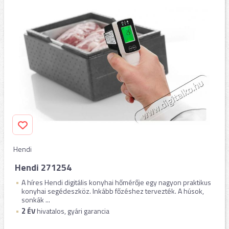
Hendi
Hendi 271254
A híres Hendi digitális konyhai hőmérője egy nagyon praktikus
konyhai segédeszköz. Inkább főzéshez tervezték. A húsok,
sonkák ...
2
ÉV
hivatalos, gyári garancia