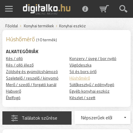
Főoldal
Konyhai termékek
Konyhai eszköz
Húshőmérő
(10 termék)
ALKATEGÓRIÁK
Kés / olló
Konzerv / üveg / bor nyitó
Kés / olló élező
Vágódeszka
Zöldség és gyümölcshámozó
Só és bors örlő
Szeletelő / reszelő / kinyomó
Húshőmérő
Merő / szedő / forgató kanál
Sütőkesztyű / edényfogó
Habverő
Egyéb konyhai eszköz
Ételfogó
Készlet / szett
Találatok szűrése