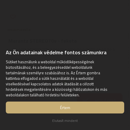
Marantz STEREO70s - fekete
Marantz STEREO 70S hálózatos sztereó erősítőLépjen be a
Az Ön adatainak védelme fontos számunkra
kiváló hangzás világába, és élvezze az összes otthoni
szórakoztató ...
Sütiket használunk a weboldal működőképességének
3
ÉV
hivatalos, gyári garancia
biztosításához, és a beleegyezéseddel weboldalunk
tartalmának személyre szabásához is. Az Értem gombra
kattintva elfogadod a sütik használatát és a weboldal
Szállítási díj: 990 Ft-tól
raktáron
viselkedésével kapcsolatos adatok átadását a célzott
hirdetések megjelenítésére a közösségi hálózatokon és más
350.790
weboldalakon található hirdetési felületeken.
Ft
KOSÁRBA
Értem
Elutasít mindent