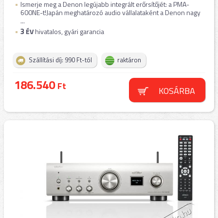
Ismerje meg a Denon legújabb integrált erőrsítőjét: a PMA-
600NE-t!Japán meghatározó audio vállalataként a Denon nagy
...
3
ÉV
hivatalos, gyári garancia
Szállítási díj: 990 Ft-tól
raktáron
186.540
Ft
KOSÁRBA