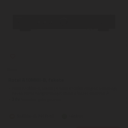
Rotel
Rotel A10MKII-B, fekete
Rotel A10MKII-B, fekete | A Rotel A10MKII integrált erősítő egy
neves márka hangminőségét ötvözi a feszes dizájnnal. A ...
2
ÉV
hivatalos, gyári garancia
Szállítási díj: 790 Ft-tól
raktáron