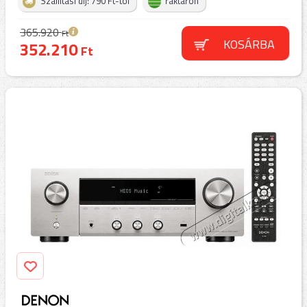
Szállítási díj: 790 Ft-tól
raktáron
365.920
Ft
KOSÁRBA
352.210
Ft