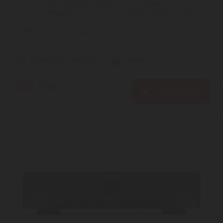
A Denon PMA-900HNE integrált hálózati erősítő prémium
sztereó hallgatási élményt nyújt analóg és digitális forrásokból.
| ...
3
ÉV
hivatalos, gyári garancia
Szállítási díj: 1090 Ft-tól
raktáron
350.790
Ft
KOSÁRBA