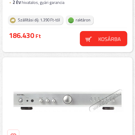
2
ÉV
hivatalos, gyári garancia
Szállítási díj: 1.390 Ft-tól
raktáron
186.430
Ft
KOSÁRBA