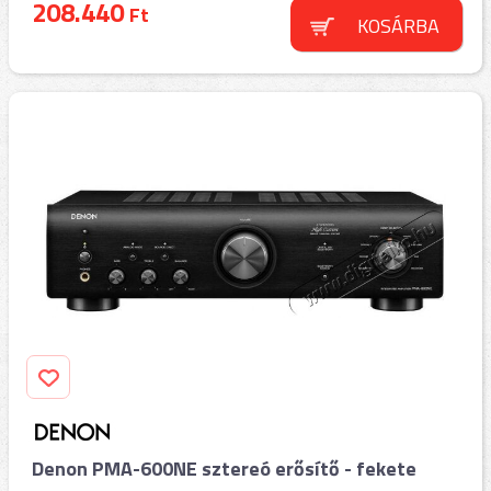
208.440
Ft
KOSÁRBA
Denon PMA-600NE sztereó erősítő - fekete