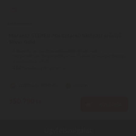
Marantz STEREO 70s sztereó hálózati erősítő
Silver Gold
A Marantz, az iparág vezető audiomárkája a luxus
hangélmények megteremtésének 70 éves örökségét folytatja
a vadonatúj STEREO ...
3
ÉV
hivatalos, gyári garancia
Szállítási díj: 990 Ft-tól
raktáron
350.790
Ft
KOSÁRBA
Ügyfélszolgálat: