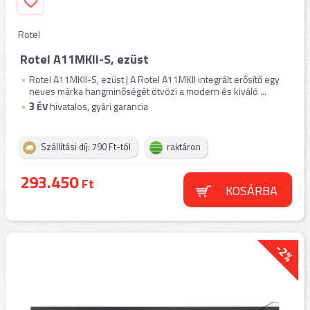
Rotel
Rotel A11MKII-S, ezüst
Rotel A11MKII-S, ezüst | A Rotel A11MKII integrált erősítő egy
neves márka hangminőségét ötvözi a modern és kiváló ...
3
ÉV
hivatalos, gyári garancia
Szállítási díj: 790 Ft-tól
raktáron
293.450
Ft
KOSÁRBA
-2%