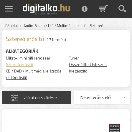
Főoldal
Audio-Video / Hifi / Multimédia
Hifi - Sztereó
Sztereó erősítő
(17 termék)
ALKATEGÓRIÁK
Mikro-, mini hifi rendszer
Tuner
Sztereó erősítő
Összeállított hifi szett
CD / DVD / Multimédia lejátszós
Kiegészítő
rádióerősítő
Találatok szűrése