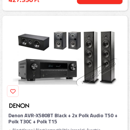
Ft
Denon AVR-X580BT Black + 2x Polk Audio T50 +
Polk T30C + Polk T15
Aljzat típusa | Aljzat kompatibilitás (ország): Ausztria,