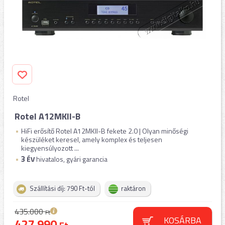
Rotel
Rotel A12MKII-B
HiFi erősítő Rotel A12MKII-B fekete 2.0 | Olyan minőségi
készüléket keresel, amely komplex és teljesen
kiegyensúlyozott ...
3
ÉV
hivatalos, gyári garancia
Szállítási díj: 790 Ft-tól
raktáron
435.000
Ft
KOSÁRBA
427.990