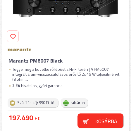
Marantz PM6007 Black
Tegye meg a következő lépést a Hi-Fi terén | A PM6007
integrált áram-visszacsatolásos erősítő 2x 45 W teljesítményt
(8 ohm ...
2
ÉV
hivatalos, gyári garancia
Szállítási díj: 990 Ft-tól
raktáron
197.490
Ft
KOSÁRBA