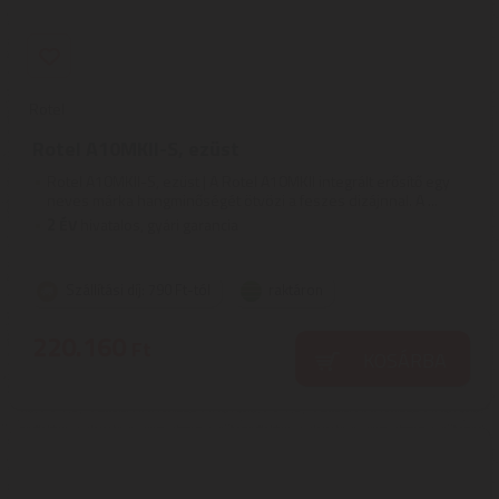
Rotel
Rotel A10MKII-S, ezüst
Rotel A10MKII-S, ezüst | A Rotel A10MKII integrált erősítő egy
neves márka hangminőségét ötvözi a feszes dizájnnal. A ...
2
ÉV
hivatalos, gyári garancia
Szállítási díj: 790 Ft-tól
raktáron
220.160
Ft
KOSÁRBA