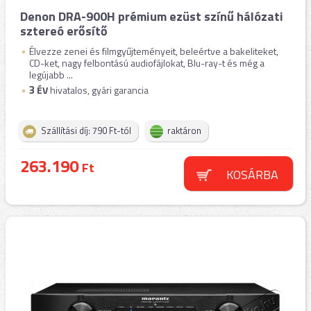
Denon DRA-900H prémium ezüst színű hálózati
sztereó erősítő
Élvezze zenei és filmgyűjteményeit, beleértve a bakeliteket,
CD-ket, nagy felbontású audiofájlokat, Blu-ray-t és még a
legújabb ...
3
ÉV
hivatalos, gyári garancia
Szállítási díj: 790 Ft-tól
raktáron
263.190
Ft
KOSÁRBA