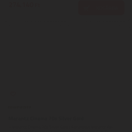
274.140
Ft
KOSÁRBA
Marantz Cinema 70s Silver Gold
Marantz Cinema 70s Silver Gold | A praktikus Marantz AV-
rádióerősítő alapeleme lesz minden elsőosztályú Hi-Fi