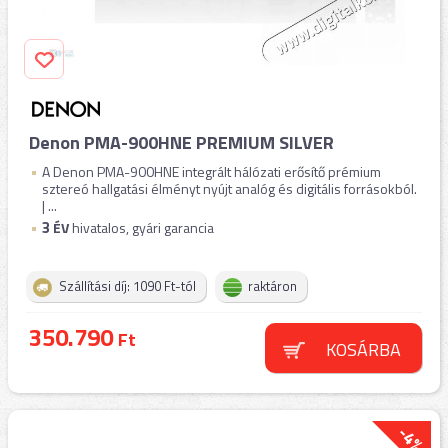
Denon PMA-900HNE PREMIUM SILVER
A Denon PMA-900HNE integrált hálózati erősítő prémium
sztereó hallgatási élményt nyújt analóg és digitális forrásokból.
| ...
3
ÉV
hivatalos, gyári garancia
Szállítási díj: 1090 Ft-tól
raktáron
350.790
Ft
KOSÁRBA
-4%