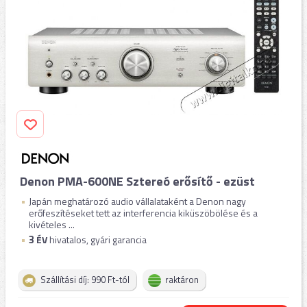
Denon PMA-600NE Sztereó erősítő - ezüst
Japán meghatározó audio vállalataként a Denon nagy
erőfeszítéseket tett az interferencia kiküszöbölése és a
kivételes ...
3
ÉV
hivatalos, gyári garancia
Szállítási díj: 990 Ft-tól
raktáron