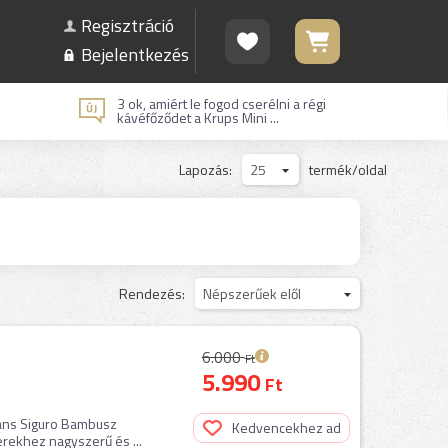
Regisztráció
Bejelentkezés
3 ok, amiért le fogod cserélni a régi
kávéfőződet a Krups Mini ...
Lapozás:
25
termék/oldal
Rendezés:
Népszerűek elől
6.000
Ft
5.990
Ft
gáns Siguro Bambusz
Kedvencekhez ad
erekhez nagyszerű és ...