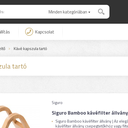
Minden kategóriában
llítás
Kapcsolat
ítő
Kávé kapszula tartó
ula tartó
Siguro
Siguro Bamboo kávéfilter állvány
Siguro Bamboo kávéfilter állvány | Az ele
kávéfilter állvány csepegtetőkhöz vagy filt