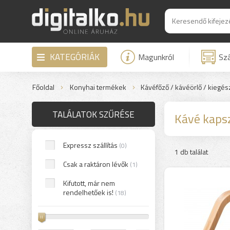
KATEGÓRIÁK
Magunkról
Szá
Főoldal
Konyhai termékek
Kávéfőző / kávéörlő / kiegész
TALÁLATOK SZŰRÉSE
Kávé kapsz
Expressz szállítás
(0)
1 db találat
Csak a raktáron lévők
(1)
Kifutott, már nem
rendelhetőek is!
(18)