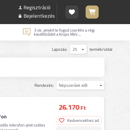
Regisztráció
Bejelentkezés
3 ok, amiért le fogod cserélni a régi
kávéfőződet a Krups Mini ...
Lapozás:
25
termék/oldal
Rendezés:
Népszerűek elől
26.170
Ft
fon
Kedvencekhez ad
tetős mikrofon amit széles
 azonnali ...