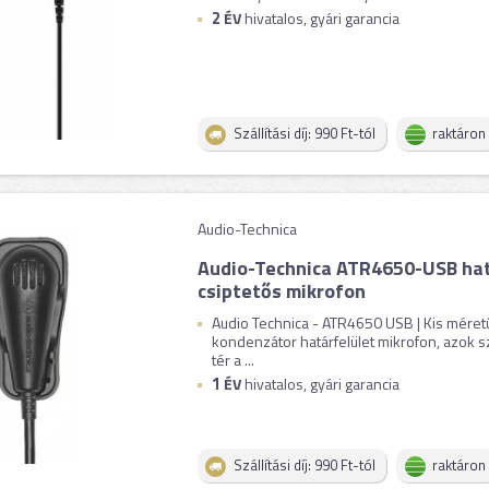
2
ÉV
hivatalos, gyári garancia
Szállítási díj: 990 Ft-tól
raktáron
Audio-Technica
Audio-Technica ATR4650-USB hat
csiptetős mikrofon
Audio Technica - ATR4650 USB | Kis mére
kondenzátor határfelület mikrofon, azok s
tér a ...
1
ÉV
hivatalos, gyári garancia
Szállítási díj: 990 Ft-tól
raktáron