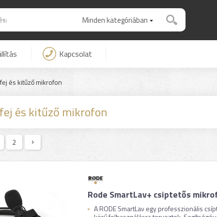
Minden kategóriában
llítás
Kapcsolat
 fej és kitűző mikrofon
 fej és kitűző mikrofon
2
Rode SmartLav+ csiptetős mikro
A RODE SmartLav egy professzionális csíp
körű felhasználásra terveztek. Segítségével