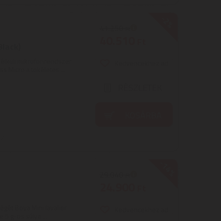
-2%
41.250
Ft
40.510
Ft
Black)
élküli mikrofonrendszer
Kedvencekhez ad
 Micro a tökéletes ...
RÉSZLETEK
KOSÁRBA
-14%
29.040
Ft
24.900
Ft
gét Boya Mini lavalier
Kedvencekhez ad
5 g-os súlya ...