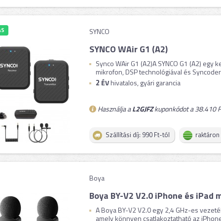
ÁS
SYNCO
SYNCO WAir G1 (A2)
Synco WAir G1 (A2)A SYNCO G1 (A2) egy kett
mikrofon, DSP technológiával és Syncoder ti
2
ÉV
hivatalos, gyári garancia
Használja a
L2GJFZ
kuponkódot a 38.410 Ft
Szállítási díj: 990 Ft-tól
raktáron
Boya
Boya BY-V2 V2.0 iPhone és iPad 
A Boya BY-V2 V2.0 egy 2,4 GHz-es vezeték
amely könnyen csatlakoztatható az iPhone 