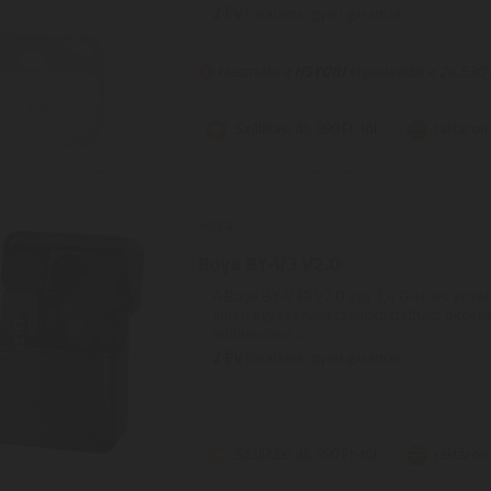
2
ÉV
hivatalos, gyári garancia
Használja a
H5YQIU
kuponkódot a 24.530 F
Szállítási díj: 990 Ft-tól
raktáron
Boya
Boya BY-V3 V2.0
A Boya BY-V30 V2.0 egy 2,4 GHz-es vezeté
amelyegyszerűen csatlakoztatható okost
tabletedhez ...
2
ÉV
hivatalos, gyári garancia
Szállítási díj: 990 Ft-tól
raktáron