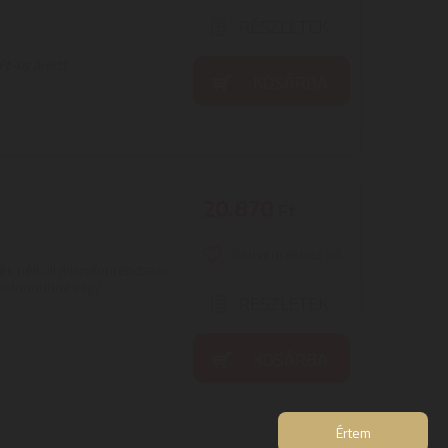
RÉSZLETEK
t-os árért!
KOSÁRBA
20.870
Ft
Kedvencekhez ad
k nélküli mikrofonrendszer,
elefonodhoz vagy
RÉSZLETEK
KOSÁRBA
Értem