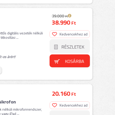
39.000
Ft
38.990
Ft
ős digitális vezeték nélküli
Kedvencekhez ad
tkosítási ...
RÉSZLETEK
-os árért!
KOSÁRBA
20.160
Ft
mikrofon
Kedvencekhez ad
 nélküli mikrofonrendszer,
vagy iPad ...