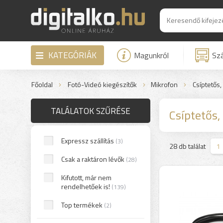
KATEGÓRIÁK
Magunkról
Szá
Főoldal
Fotó-Videó kiegészítők
Mikrofon
Csíptetős,
TALÁLATOK SZŰRÉSE
Csíptetős,
Expressz szállítás
(3)
>
28 db találat
1
Csak a raktáron lévők
(28)
Kifutott, már nem
rendelhetőek is!
(139)
Top termékek
(2)