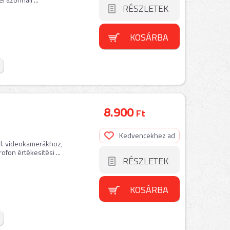
RÉSZLETEK
KOSÁRBA
8.900
Ft
Kedvencekhez ad
 pl. videokamerákhoz,
fon értékesítési ...
RÉSZLETEK
KOSÁRBA