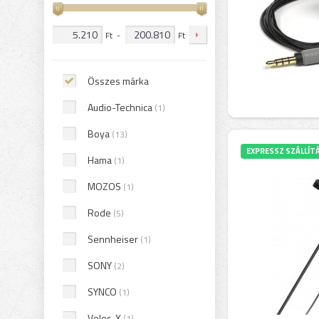
Ft
-
Ft
Összes márka
Audio-Technica
(1)
Boya
(13)
EXPRESSZ SZÁLLÍT
Hama
(1)
MOZOS
(1)
Rode
(5)
Sennheiser
(1)
SONY
(2)
SYNCO
(1)
Veles-X
(1)