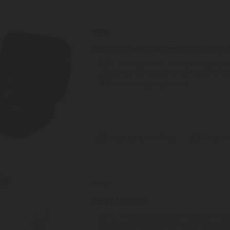
Rode Wireless Micro (Lightning, 
RØDE Wireless Micro - Kompakt vezeték n
okostelefonos alkotóknak | A RØDE Wireless
2
ÉV
hivatalos, gyári garancia
Szállítási díj: 990 Ft-tól
raktáron
ÁS
Boya
Boya Mini 13
Javítsd megbeszéléseid és hívásaid minősé
mikrofonnal! Miniatűr mérete és mindössze 