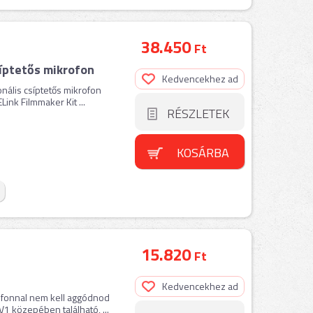
38.450
Ft
íptetős mikrofon
Kedvencekhez ad
onális csíptetős mikrofon
ink Filmmaker Kit ...
RÉSZLETEK
KOSÁRBA
15.820
Ft
Kedvencekhez ad
ofonnal nem kell aggódnod
1 közepében található, ...