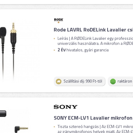
Rode LAVRL RoDELink Lavalier cs
Leírás | A RØDELink Lavalier egy professzi
univerzális használatra. A mikrofon a RØDEL
2
ÉV
hivatalos, gyári garancia
Szállítási díj: 990 Ft-tól
raktáron
SONY ECM-LV1 Lavalier mikrofon
Tiszta sztereó hangzás | Az ECM-LV1 mikr
az iránymikrofonos helyek miatt. Az ECM-LV