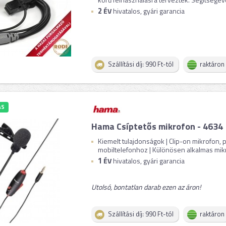
2
ÉV
hivatalos, gyári garancia
Szállítási díj: 990 Ft-tól
raktáron
ÁS
Hama Csíptetős mikrofon - 4634
Kiemelt tulajdonságok | Clip-on mikrofon,
mobiltelefonhoz | Különösen alkalmas mikro
1
ÉV
hivatalos, gyári garancia
Utolsó, bontatlan darab ezen az áron!
Szállítási díj: 990 Ft-tól
raktáron