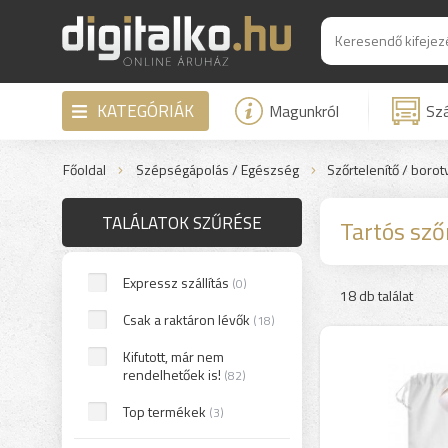
KATEGÓRIÁK
Magunkról
Szá
Főoldal
Szépségápolás / Egészség
Szőrtelenítő / borot
TALÁLATOK SZŰRÉSE
Tartós sző
Expressz szállítás
(0)
18 db találat
Csak a raktáron lévők
(18)
Kifutott, már nem
rendelhetőek is!
(82)
Top termékek
(3)