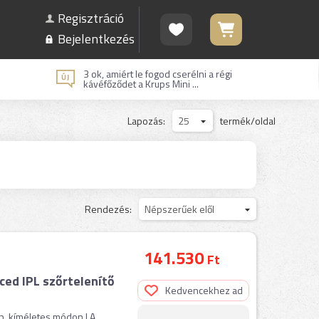
Regisztráció
Bejelentkezés
3 ok, amiért le fogod cserélni a régi
kávéfőződet a Krups Mini ...
Lapozás:
25
termék/oldal
Rendezés:
Népszerűek elől
141.530
Ft
ed IPL szőrtelenítő
Kedvencekhez ad
, kíméletes módon | A