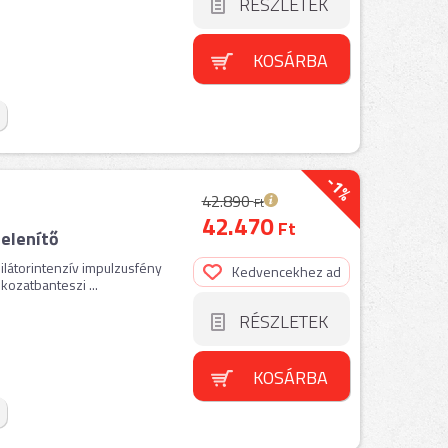
RÉSZLETEK
KOSÁRBA
-1%
42.890
Ft
42.470
Ft
elenítő
ilátorintenzív impulzusfény
Kedvencekhez ad
zatbanteszi ...
RÉSZLETEK
KOSÁRBA