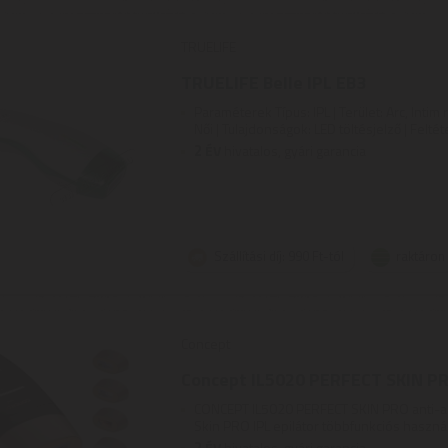
TRUELIFE
TRUELIFE Belle IPL EB3
Paraméterek Típus: IPL | Terület: Arc, Intim r
Női | Tulajdonságok: LED töltésjelző | Feltéte
2
ÉV
hivatalos, gyári garancia
Szállítási díj: 990 Ft-tól
raktáron
Concept
Concept IL5020 PERFECT SKIN PR
CONCEPT IL5020 PERFECT SKIN PRO anti-a
Skin PRO IPL epilátor többfunkciós használa
2
ÉV
hivatalos, gyári garancia