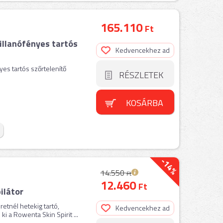
165.110
Ft
villanófényes tartós
Kedvencekhez ad
yes tartós szőrtelenítő
RÉSZLETEK
KOSÁRBA
-14%
14.550
Ft
12.460
Ft
ilátor
etnél hetekig tartó,
Kedvencekhez ad
i a Rowenta Skin Spirit ...