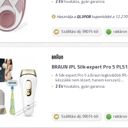
2
ÉV
hivatalos, gyári garancia
Használja a
QL3POB
kuponkódot a 12.270 F
Szállítási díj: 990 Ft-tól
raktáron
BRAUN IPL Silk·expert Pro 5 PL5
A Silk·expert Pro 5 a Braun legkiválóbb IPL
készülék nem lézert, hanem korszerű ...
2
ÉV
hivatalos, gyári garancia
Szállítási díj: 990 Ft-tól
raktáron