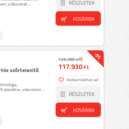
RÉSZLETEK
erc a lábszárak ...
KOSÁRBA
-9%
129.390
Ft
117.930
Ft
tós szőrtelenítő
Kedvencekhez ad
chnológia,
L jelentése „intenzíven ...
RÉSZLETEK
KOSÁRBA