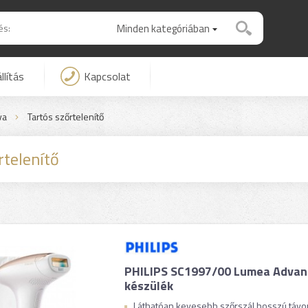
Minden kategóriában
llítás
Kapcsolat
va
Tartós szőrtelenítő
rtelenítő
PHILIPS SC1997/00 Lumea Advanc
készülék
Láthatóan kevesebb szőrszál hosszú távon