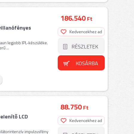
186.540
Ft
illanófényes
Kedvencekhez ad
raun legjobb IPL-készüléke.
RÉSZLETEK
ű ...
KOSÁRBA
88.750
Ft
telenítő LCD
Kedvencekhez ad
ilátorintenzív impulzusfény