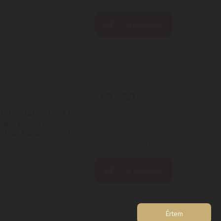
KOSÁRBA
83.980
Ft
60 epilátor, Wet Dry,
Kedvencekhez ad
sségfokozat,
ótok, Fehér/Ezüst
RÉSZLETEK
or, Wet Dry, Smart Touch, 40
rimmelőfésű, ...
KOSÁRBA
Értem