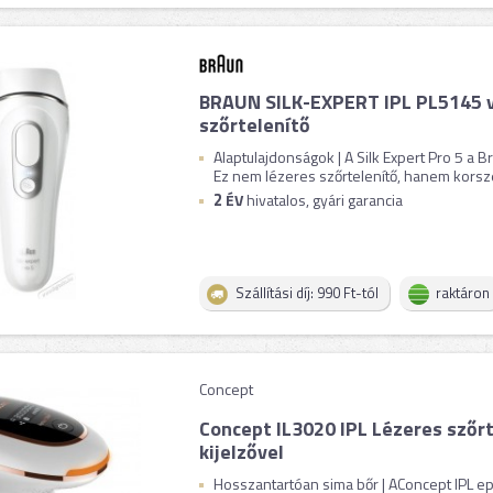
BRAUN SILK-EXPERT IPL PL5145 v
szőrtelenítő
Alaptulajdonságok | A Silk Expert Pro 5 a B
Ez nem lézeres szőrtelenítő, hanem korszer
2
ÉV
hivatalos, gyári garancia
Szállítási díj: 990 Ft-tól
raktáron
Concept
Concept IL3020 IPL Lézeres szőr
kijelzővel
Hosszantartóan sima bőr | AConcept IPL ep