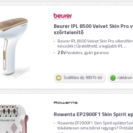
Beurer IPL 8500 Velvet Skin Pro 
szőrtelenítő
Beurer IPL 8500 Velvet Skin Pro villanófén
készülék | Újratölthető, a legújabb IPL ...
2
ÉV
hivatalos, gyári garancia
Szállítási díj: 990 Ft-tól
raktáron
Rowenta EP2900F1 Skin Spirit ep
Rowenta EP2900F1 Skin Spirit epilátorSzer
tökéletesen sima bőrrel ragyogni? Próbáld k