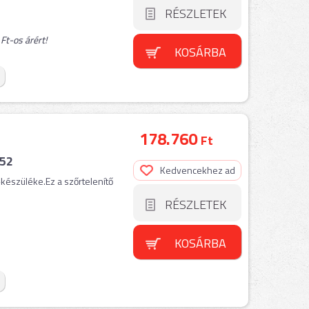
RÉSZLETEK
t-os árért!
KOSÁRBA
178.760
Ft
152
Kedvencekhez ad
-készüléke.Ez a szőrtelenítő
RÉSZLETEK
KOSÁRBA