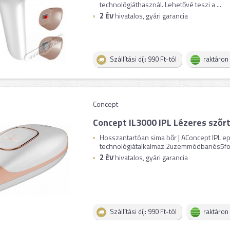
technológiáthasznál. Lehetővé teszi a ...
2
ÉV
hivatalos, gyári garancia
Szállítási díj: 990 Ft-tól
raktáron
Concept
Concept IL3000 IPL Lézeres szőrt
Hosszantartóan sima bőr | AConcept IPL ep
technológiátalkalmaz.2üzemmódbanés5foko
2
ÉV
hivatalos, gyári garancia
Szállítási díj: 990 Ft-tól
raktáron