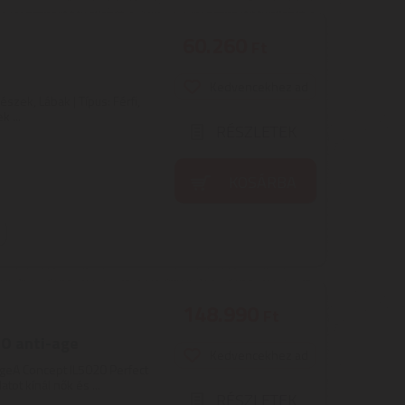
60.260
Ft
Kedvencekhez ad
észek, Lábak | Típus: Férfi,
k ...
RÉSZLETEK
KOSÁRBA
148.990
Ft
O anti-age
Kedvencekhez ad
geA Concept IL5020 Perfect
tot kínál nők és ...
RÉSZLETEK