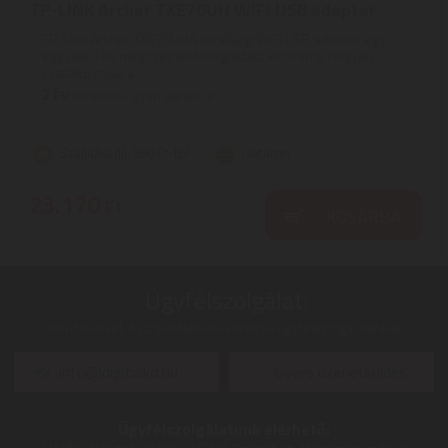
TP-LINK Archer TXE70UH WiFi USB adapter
TP-Link Archer TXE70UHA minőségi WiFi USB adapter egy
egyszerű és megfizethető megoldást kínál arra, hogyan
csatlakoztasd a ...
2
ÉV
hivatalos, gyári garancia
Szállítási díj: 990 Ft-tól
raktáron
23.170
Ft
KOSÁRBA
Ügyfélszolgálat:
Kérdéseivel, észrevételeivel keresse ügyfélszolgálatunkat
info@digitalko.hu
Gyors üzenetküldés
Ügyfélszolgálatunk elérhető: