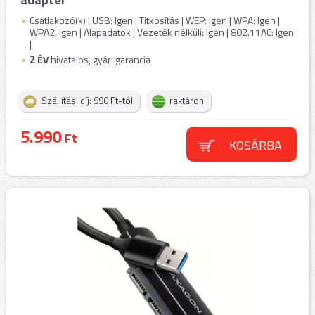
Csatlakozó(k) | USB: Igen | Titkosítás | WEP: Igen | WPA: Igen |
WPA2: Igen | Alapadatok | Vezeték nélküli: Igen | 802.11AC: Igen
|
2
ÉV
hivatalos, gyári garancia
Szállítási díj: 990 Ft-tól
raktáron
5.990
Ft
KOSÁRBA