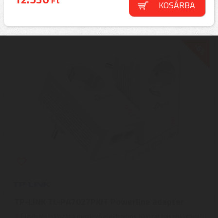
Ft
KOSÁRBA
-6%
TP-LINK TL-PA7027PKIT Powerline adapter
Gigabites hálózat a meglévő elektromos hálózat használatával |