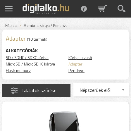
Főoldal
Memória kártya / Pendrive
Adapter
(10 termék)
ALKATEGÓRIÁK
SD / SDHC / SDXC kártya
Kártya olvasó
MicroSD / MicroSDHC kártya
Adapter
Flash memory
Pendrive
Találatok szűrése