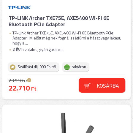
TP-LINK Archer TXE75E, AXE5400 Wi-Fi 6E
Bluetooth PCIe Adapter
TP-Link Archer TXE75E, AXE5400 Wi-Fi 6E Bluetooth PCIe
Adapter | Mielőtt még nekifognál szétfúrni a házat vagy lakást,
hogy a ...
2
ÉV
hivatalos, gyári garancia
Szállítási díj: 990 Ft-tól
raktáron
23.910
Ft
KOSÁRBA
22.710
Ft