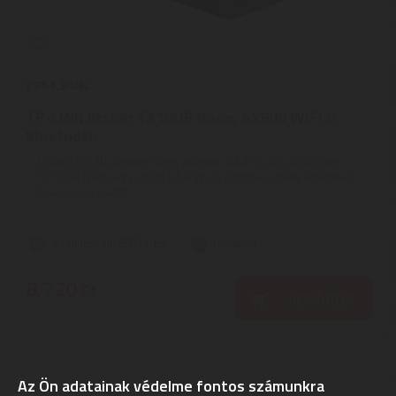
TP-LINK Archer TX10UB Nano, AX900 WiFi 6
Bluetooth
Utazó USB Bluetooth Nano adapter Wi-Fi 6-tal | Az Archer
TX10UB Nano egy utazó USB Wi-Fi adapter, amely lehetővé
teszi, hogy asztali ...
Szállítási díj: 990 Ft-tól
raktáron
8.720
Ft
KOSÁRBA
Az Ön adatainak védelme fontos számunkra