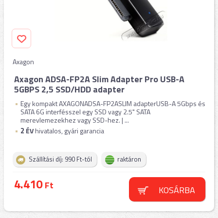
Axagon
Axagon ADSA-FP2A Slim Adapter Pro USB-A
5GBPS 2,5 SSD/HDD adapter
Egy kompakt AXAGONADSA-FP2ASLIM adapterUSB-A 5Gbps és
SATA 6G interfésszel egy SSD vagy 2.5" SATA
merevlemezekhez vagy SSD-hez. | ...
2
ÉV
hivatalos, gyári garancia
Szállítási díj: 990 Ft-tól
raktáron
4.410
Ft
KOSÁRBA