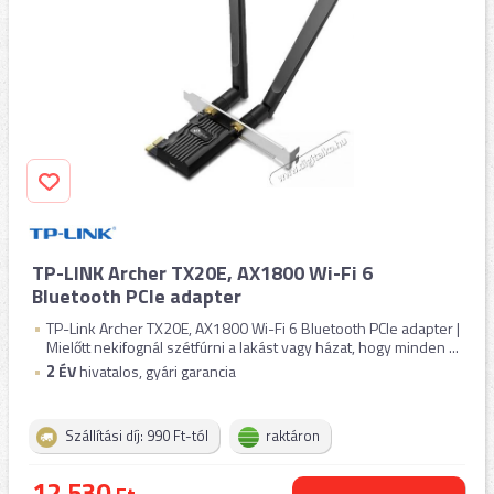
TP-LINK Archer TX20E, AX1800 Wi-Fi 6
Bluetooth PCIe adapter
TP-Link Archer TX20E, AX1800 Wi-Fi 6 Bluetooth PCIe adapter |
Mielőtt nekifognál szétfúrni a lakást vagy házat, hogy minden ...
2
ÉV
hivatalos, gyári garancia
Szállítási díj: 990 Ft-tól
raktáron
12.530