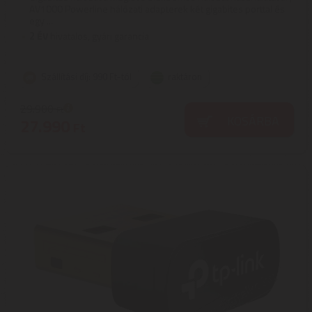
AV1000 Powerline hálózati adapterek két gigabites porttal és
egy ...
2
ÉV
hivatalos, gyári garancia
Szállítási díj: 990 Ft-tól
raktáron
29.900
Ft
KOSÁRBA
27.990
Ft