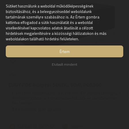
Sütiket használunk a weboldal működőképességének
biztosításához, és a beleegyezéseddel weboldalunk
tartalmának személyre szabásához is. Az Értem gombra
kattintva elfogadod a sütik használatát és a weboldal
viselkedésével kapcsolatos adatok átadását a célzott
hirdetések megjelenítésére a közösségi hálózatokon és más
weboldalakon található hirdetési felületeken.
Értem
Elutasít mindent
CUDY
CUDY POE Adapter 50VDC, 60W, POE300
CUDY 60 W GigabitInjektor A 60 W-os CUDY injektor támogatja a
10/100/1000 Base-T alkalmazásokat. LED-es kijelzőkkel van
felszerelve, ...
3
ÉV
hivatalos, gyári garancia
Szállítási díj: 990 Ft-tól
raktáron