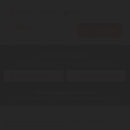
Szállítási díj: 990 Ft-tól
raktáron
8.990
Ft
KOSÁRBA
Ügyfélszolgálat:
Kérdéseivel, észrevételeivel keresse ügyfélszolgálatunkat
info@digitalko.hu
Gyors üzenetküldés
Ügyfélszolgálatunk elérhető:
Hétfő-Péntek:
8:00 - 16:00
Szombat-Vasárnap:
zárva
Digitalko a Facebook-on
Digitalko.hu Webáruház online áruház - Az akcióink a visszavonásig
érvényesek! -
Tisztítószer az Árukeresőn