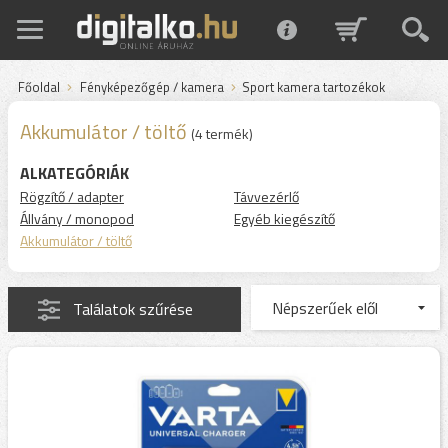
Főoldal
Fényképezőgép / kamera
Sport kamera tartozékok
Akkumulátor / töltő
(4 termék)
ALKATEGÓRIÁK
Rögzítő / adapter
Távvezérlő
Állvány / monopod
Egyéb kiegészítő
Akkumulátor / töltő
Találatok szűrése