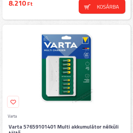
8.210
Ft
KOSÁRBA
Varta
Varta 57659101401 Multi akkumulátor nélküli
töltő