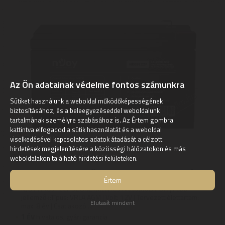
Az Ön adatainak védelme fontos számunkra
Sütiket használunk a weboldal működőképességének
biztosításához, és a beleegyezéseddel weboldalunk
tartalmának személyre szabásához is. Az Értem gombra
kattintva elfogadod a sütik használatát és a weboldal
viselkedésével kapcsolatos adatok átadását a célzott
hirdetések megjelenítésére a közösségi hálózatokon és más
NJOY
weboldalakon található hirdetési felületeken.
NJOY HR09122F SZÜNETMENTES AKKUMULÁTOR
Értem
NJOY HR09122F SZÜNETMENTES AKKUMULÁTOR | Főbb
jellemzők:Típus: VRLA AGM | Volt: 12V | Tervezett élettartam:
Elutasít mindent
max. 8 év | Csatlakozó ...
1
ÉV
hivatalos, gyári garancia