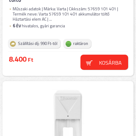
Műszaki adatok | Márka: Varta | Cikkszám: 57659 101 401 |
Termék neve: Varta 57659 101 401 akkumulátor töltő
Háztartási elem AC | ...
6
ÉV
hivatalos, gyári garancia
Szállítási díj: 990 Ft-tól
raktáron
8.400
Ft
KOSÁRBA