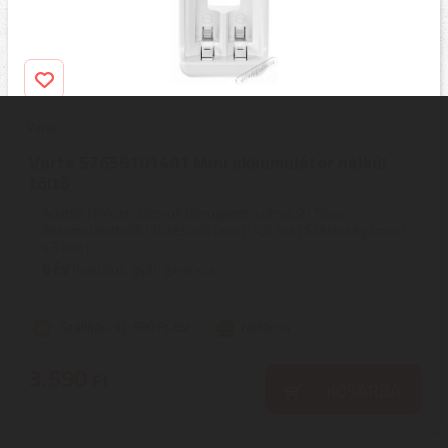
Varta
Varta 57656101401 Mini akkumulátor nélkül
töltő
Adatok | Akkumulátorok támogatott száma: 2 | Típus:
Akkumulátortöltő | Töltési idő (min.): 4,5 óra | Szélesség (max.):
43 mm | ...
6
ÉV
hivatalos, gyári garancia
Szállítási díj: 990 Ft-tól
raktáron
3.590
Ft
KOSÁRBA