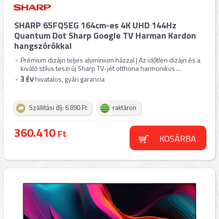
SHARP 65FQ5EG 164cm-es 4K UHD 144Hz
Quantum Dot Sharp Google TV Harman Kardon
hangszórókkal
Prémium dizájn teljes alumínium házzal | Az időtlen dizájn és a
kiváló stílus teszi új Sharp TV-jét otthona harmonikus ...
3
ÉV
hivatalos, gyári garancia
Szállítási díj: 6.890 Ft
raktáron
360.410
Ft
KOSÁRBA