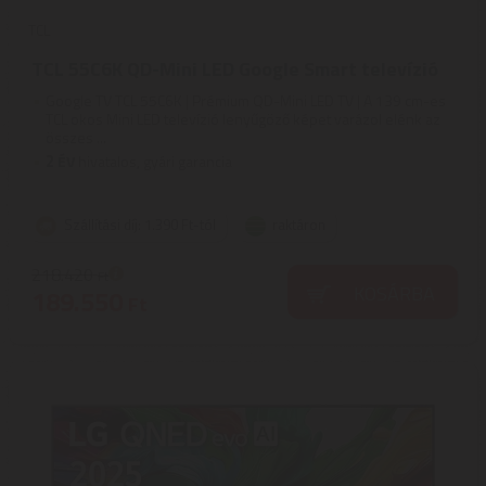
TCL
TCL 55C6K QD-Mini LED Google Smart televízió
Google TV TCL 55C6K | Prémium QD-Mini LED TV | A 139 cm-es
TCL okos Mini LED televízió lenyűgöző képet varázol elénk az
összes ...
2
ÉV
hivatalos, gyári garancia
Szállítási díj: 1.390 Ft-tól
raktáron
218.420
Ft
KOSÁRBA
189.550
Ft