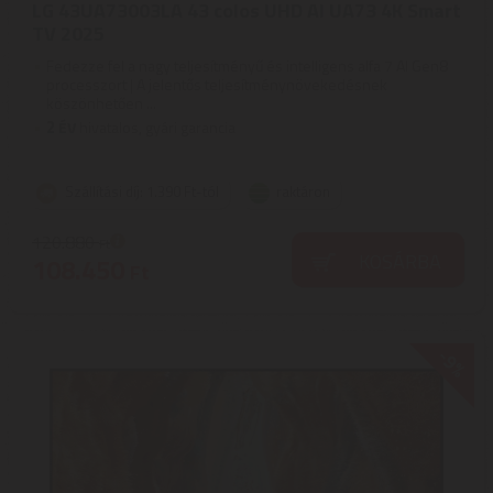
LG 43UA73003LA 43 colos UHD AI UA73 4K Smart
TV 2025
Fedezze fel a nagy teljesítményű és intelligens alfa 7 AI Gen8
processzort | A jelentős teljesítménynövekedésnek
köszönhetően ...
2
ÉV
hivatalos, gyári garancia
Szállítási díj: 1.390 Ft-tól
raktáron
120.880
Ft
KOSÁRBA
108.450
Ft
-9%