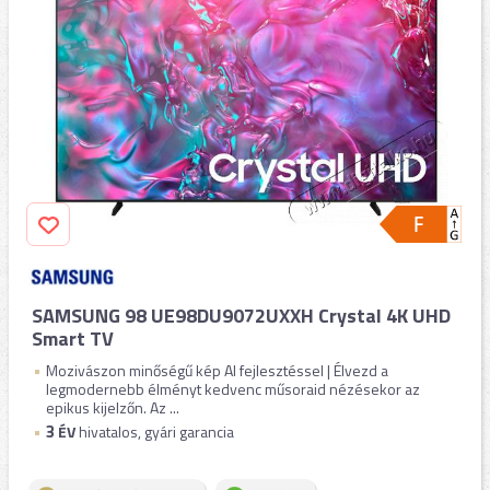
SAMSUNG 98 UE98DU9072UXXH Crystal 4K UHD
Smart TV
Mozivászon minőségű kép AI fejlesztéssel | Élvezd a
legmodernebb élményt kedvenc műsoraid nézésekor az
epikus kijelzőn. Az ...
3
ÉV
hivatalos, gyári garancia