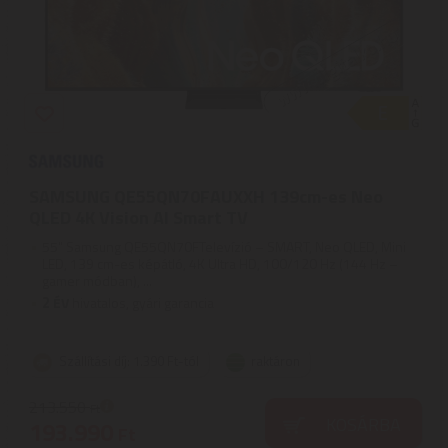
SAMSUNG QE55QN70FAUXXH 139cm-es Neo
QLED 4K Vision AI Smart TV
55" Samsung QE55QN70FTelevízió – SMART, Neo QLED, Mini
LED, 139 cm-es képátló, 4K Ultra HD, 100/120 Hz (144 Hz –
gamer módban), ...
2
ÉV
hivatalos, gyári garancia
Szállítási díj: 1.390 Ft-tól
raktáron
213.550
Ft
KOSÁRBA
193.990
Ft