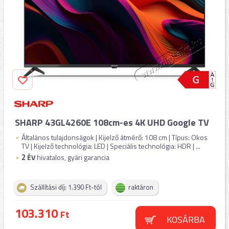
SHARP 43GL4260E 108cm-es 4K UHD Google TV
Általános tulajdonságok | Kijelző átmérő: 108 cm | Típus: Okos
TV | Kijelző technológia: LED | Speciális technológia: HDR | ...
2
ÉV
hivatalos, gyári garancia
Szállítási díj: 1.390 Ft-tól
raktáron
103.310
Ft
KOSÁRBA