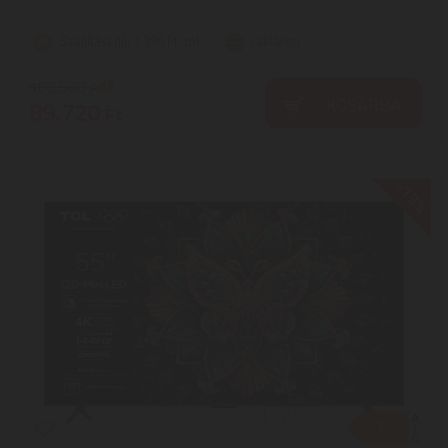
Szállítási díj: 1.390 Ft-tól
raktáron
103.500
Ft
KOSÁRBA
89.720
Ft
-13%