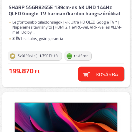
SHARP 55GR8265E 139cm-es 4K UHD 144Hz
QLED Google TV harman/kardon hangszórókkal
Legfontosabb tulajdonságok | 4K Ultra HD QLED Google TV™ |
Napelemes távirányító | HDMI 2.1 eARC-vel, VRR-vel és ALLM-
mel | Dolby ...
3
ÉV
hivatalos, gyári garancia
Szállítási díj: 1.390 Ft-tól
raktáron
199.870
Ft
KOSÁRBA