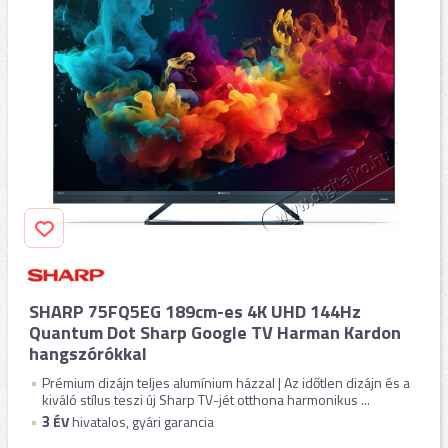
SHARP 75FQ5EG 189cm-es 4K UHD 144Hz
Quantum Dot Sharp Google TV Harman Kardon
hangszórókkal
Prémium dizájn teljes alumínium házzal | Az időtlen dizájn és a
kiváló stílus teszi új Sharp TV-jét otthona harmonikus ...
3
ÉV
hivatalos, gyári garancia