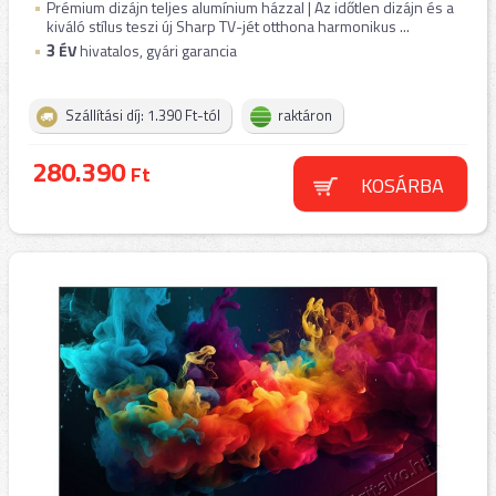
Prémium dizájn teljes alumínium házzal | Az időtlen dizájn és a
kiváló stílus teszi új Sharp TV-jét otthona harmonikus ...
3
ÉV
hivatalos, gyári garancia
Szállítási díj: 1.390 Ft-tól
raktáron
280.390
Ft
KOSÁRBA