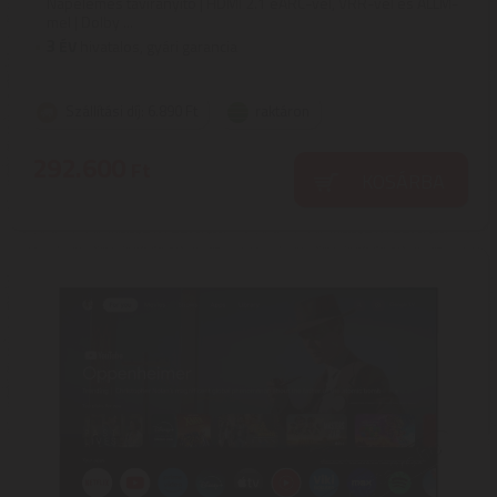
Napelemes távirányító | HDMI 2.1 eARC-vel, VRR-vel és ALLM-
mel | Dolby ...
3
ÉV
hivatalos, gyári garancia
Szállítási díj: 6.890 Ft
raktáron
292.600
Ft
KOSÁRBA