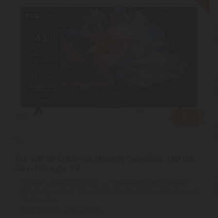
TCL
TCL 43P6K (2025-ös Modell) Televízió, 108 cm,
Smart Google TV
Szívesen élveznéd otthon is a filmeket mozi minőségben?
Ebben az esetben nagyszerű választás lehet számodra ezen
TCL televízió. ...
2
ÉV
hivatalos, gyári garancia