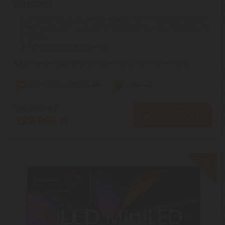
televízió
Szeretnéd otthonod kényelméből is mozi minőségben élvezni
a filmeket?Ebben az esetben tökéletes választás számodra ez
a remek ...
2
ÉV
hivatalos, gyári garancia
Használja a
GKSPME
kuponkódot a 125.980 Ft-os árért!
Szállítási díj: 1.390 Ft-tól
raktáron
150.540
Ft
KOSÁRBA
127.900
Ft
-5%