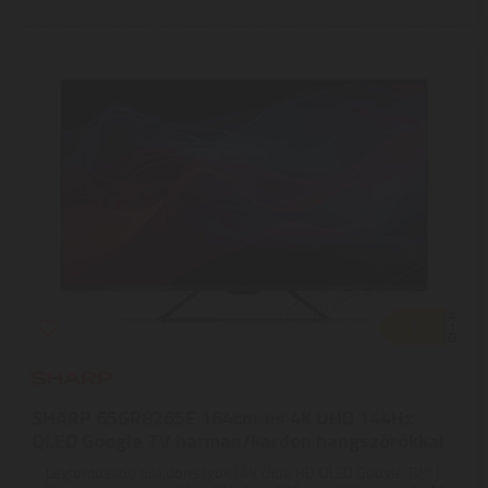
SHARP 65GR8265E 164cm-es 4K UHD 144Hz
QLED Google TV harman/kardon hangszórókkal
Legfontosabb tulajdonságok | 4K Ultra HD QLED Google TV™ |