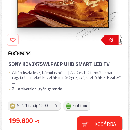
SONY KD43X75WLPAEP UHD SMART LED TV
A kép tiszta lesz, bármit is nézel | A 2K és HD formátumban
rögzített filmeket közel 4K minőségre javítja fel. A 4K X-Reality™
...
2
ÉV
hivatalos, gyári garancia
Szállítási díj: 1.390 Ft-tól
raktáron
199.800
Ft
KOSÁRBA