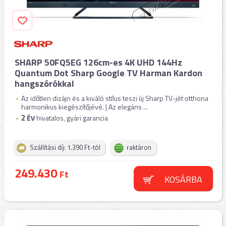
SHARP 50FQ5EG 126cm-es 4K UHD 144Hz
Quantum Dot Sharp Google TV Harman Kardon
hangszórókkal
Az időtlen dizájn és a kiváló stílus teszi új Sharp TV-jét otthona
harmonikus kiegészítőjévé. | Az elegáns ...
2
ÉV
hivatalos, gyári garancia
Szállítási díj: 1.390 Ft-tól
raktáron
249.430
Ft
KOSÁRBA