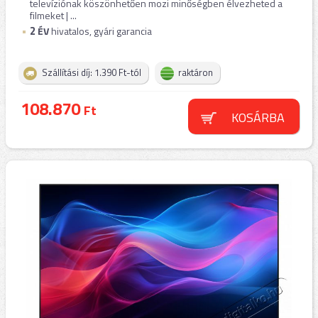
televíziónak köszönhetően mozi minőségben élvezheted a
filmeket | ...
2
ÉV
hivatalos, gyári garancia
Szállítási díj: 1.390 Ft-tól
raktáron
108.870
Ft
KOSÁRBA