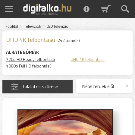
Főoldal
Televíziók
LED televízió
UHD 4K felbontású
(242 termék)
ALKATEGÓRIÁK
720p HD Ready felbontású
UHD 4K felbontású
1080p Full HD felbontású
Találatok szűrése