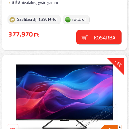
3
ÉV
hivatalos, gyári garancia
Szállítási díj: 1.390 Ft-tól
raktáron
377.970
Ft
KOSÁRBA
-1%