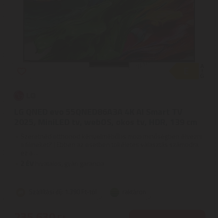
LG QNED evo 55QNED86A3A 4K AI Smart TV
2025, MiniLED tv, webOS, okos tv, HDR, 139 cm
Szeretnéd otthonod kényelméből is mozi minőségben élvezni
a filmeket? | Ebben az esetben tökéletes választás számodra
ez a ...
2
ÉV
hivatalos, gyári garancia
Szállítási díj: 1.390 Ft-tól
raktáron
235.630
Ft