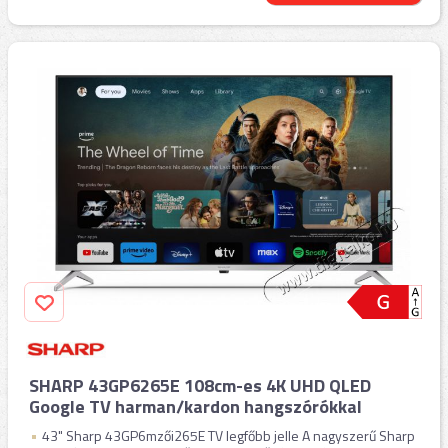
SHARP 43GP6265E 108cm-es 4K UHD QLED
Google TV harman/kardon hangszórókkal
43" Sharp 43GP6mzői265E TV legfőbb jelle A nagyszerű Sharp