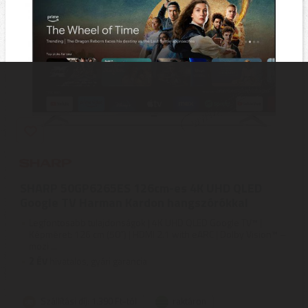
SHARP 50GP6265ES 126cm-es 4K UHD QLED
Google TV Harman Kardon hangszórókkal
Legfontosabb tulajdonságok | 4K UHD QLED Google TV™ |
Képméret: 126 cm (50”) | HDMI 2.1 with eARC | Dolby Vision™ –
mozi ...
2
ÉV
hivatalos, gyári garancia
Szállítási díj: 1.390 Ft-tól
raktáron