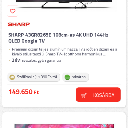
SHARP 43GR8265E 108cm-es 4K UHD 144Hz
QLED Google TV
Prémium dizájn teljes alumínium házzal | Az időtlen dizájn és a
kiváló stílus teszi új Sharp TV-jét otthona harmonikus ...
2
ÉV
hivatalos, gyári garancia
Szállítási díj: 1.390 Ft-tól
raktáron
149.650
Ft
KOSÁRBA