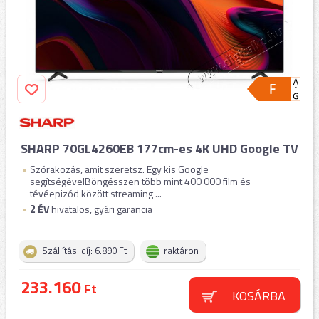
SHARP 70GL4260EB 177cm-es 4K UHD Google TV
Szórakozás, amit szeretsz. Egy kis Google
segítségévelBöngésszen több mint 400 000 film és
tévéepizód között streaming ...
2
ÉV
hivatalos, gyári garancia
Szállítási díj: 6.890 Ft
raktáron
233.160
Ft
KOSÁRBA