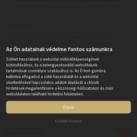
SHARP 75GP7265E 189cm-es 4K UHD QLED
Google TV Harman/Kardon hangszórókkal
Az Ön adatainak védelme fontos számunkra
Legfontosabb tulajdonságok | 4K Ultra HD QLED Google TV™ |
Napelemes távirányító | Dolby Vision™ – mozi ihletésű HDR |
Sütiket használunk a weboldal működőképességének
Dolby ...
biztosításához, és a beleegyezéseddel weboldalunk
3
ÉV
hivatalos, gyári garancia
tartalmának személyre szabásához is. Az Értem gombra
kattintva elfogadod a sütik használatát és a weboldal
viselkedésével kapcsolatos adatok átadását a célzott
Szállítási díj: 6.890 Ft
raktáron
hirdetések megjelenítésére a közösségi hálózatokon és más
weboldalakon található hirdetési felületeken.
395.530
Ft
KOSÁRBA
Értem
Elutasít mindent
-13%
EXPRESSZ SZÁLLÍTÁS