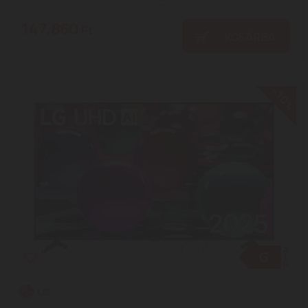
147.860
Ft
KOSÁRBA
-10%