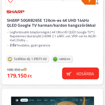
SHARP 50GR8265E 126cm-es 4K UHD 144Hz
QLED Google TV harman/kardon hangszórókkal
Legfontosabb tulajdonságok | 4K Ultra HD QLED Google TV™ |
Napelemes távirányító | HDMI 2.1 eARC-vel, VRR-vel és ALLM-
mel | Dolby ...
2
ÉV
hivatalos, gyári garancia
Szállítási díj: 1.390 Ft-tól
raktáron
180.350
Ft
KOSÁRBA
179.150
Ft